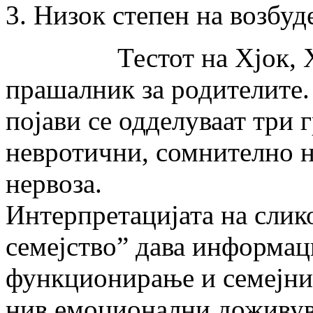
Низок степен на возбуд
Тестот на Хјок, Хес 
прашалник за родителите.
појави се одделуваат три 
невротични, сомнително н
нервоза.
Интерпретацијата на слик
семејство” дава информаци
функционирање и семејни
нив емоционални доживув