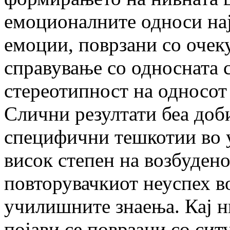
емоционалните односи нај
емоции, поврзани со очек
справување со односната с
стереотипност на односот
Слични резултати беа доби
специфични тешкотии во у
висок степен на возбудено
повторувачкиот неуспех в
училишните знаења. Кај 
појави се поврзани со сит