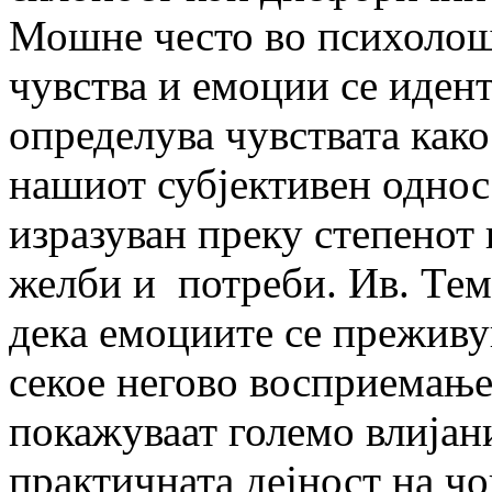
Мошне често во психолош
чувства и емоции се иден
определува чувствата как
нашиот субјективен однос
изразуван преку степенот 
желби и потреби. Ив. Тем
дека емоциите се преживу
секое негово восприемање
покажуваат големо влијан
практичната дејност на ч