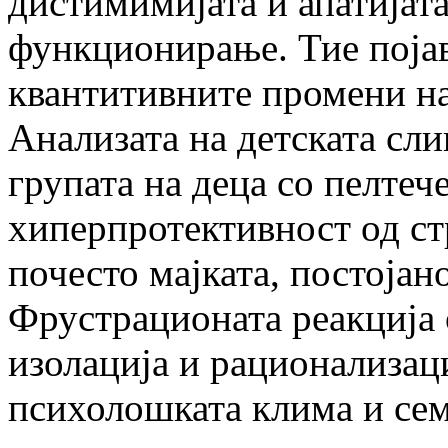
дистимимијата и апатијат
функционирање. Тие појав
квантитивните промени н
Анализата на детската сли
групата на деца со пелтеч
хиперпротективност од ст
почесто мајката, постојан
Фрустрационата реакција о
изолација и рационализац
психолошката клима и се