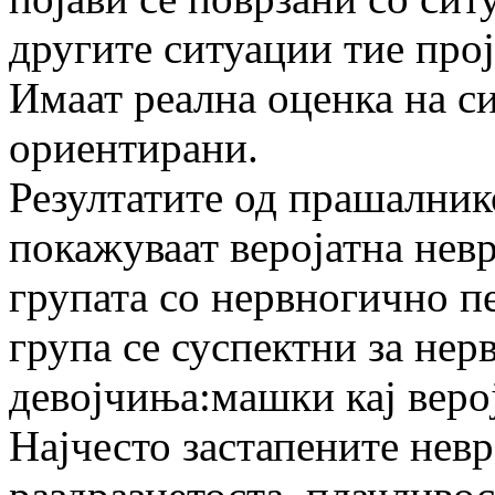
другите ситуации тие про
Имаат реална оценка на си
ориентирани.
Резултатите од прашалник
покажуваат веројатна невр
групата со нервногично пе
група се суспектни за нер
девојчиња:машки кај верој
Најчесто застапените невр