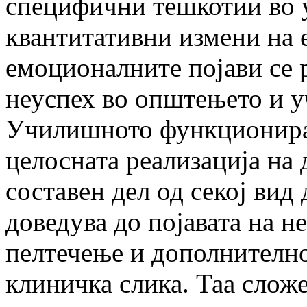
специфични тешкотии во 
квантитативни измени на 
емоционалните појави се 
неуспех во општењето и 
Училишното функционирањ
целосната реализација на 
составен дел од секој вид
доведува до појавата на н
пелтечење и дополнителн
клиничка слика. Таа слож