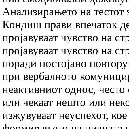
Анализирањето на тестот 
Кондиш прави впечаток де
пројавуваат чувство на ст
пројавуваат чувство на стр
поради постојано повтору
при вербалното комуницир
неактивниот однос, често
или чекаат нешто или нек
изжувуваат неуспехот, кое
формирањето на нивната ц