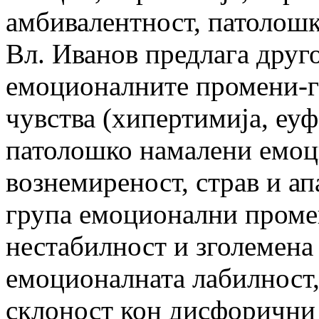
амбивалентност, патолошк
Вл. Иванов предлага друг
емоционалните промени-г
чувства (хипертимија, еуфо
патолошко намалени емоци
вознемиреност, страв и ап
група емоционални проме
нестабилност и зголемена 
емоционалната лабилност,
склоност кон дисфорични 