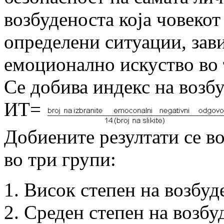
возбуденоста која човекот
определени ситуации, зав
емоционално искуство во 
Се добива индекс на возб
ИТ=
Добиените резултати се во
во три групи:
Висок степен на возбуд
Среден степен на возбу