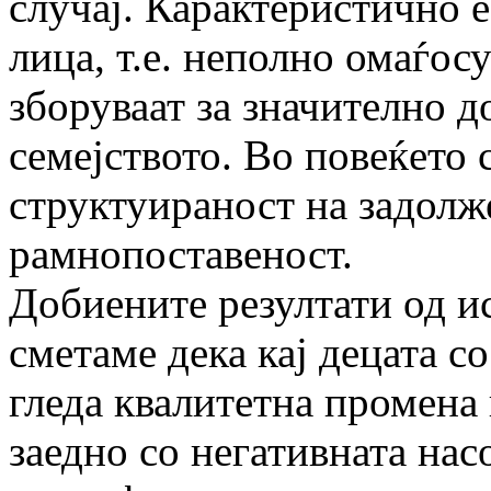
случај. Карактеристично е
лица, т.е. неполно омаѓос
зборуваат за значително 
семејството. Во повеќето 
структуираност на задолж
рамнопоставеност.
Добиените резултати од и
сметаме дека кај децата с
гледа квалитетна промена
заедно со негативната насо