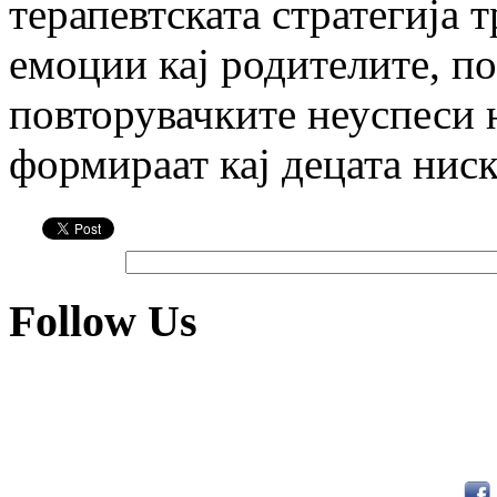
терапевтската стратегија 
емоции кај родителите, по
повторувачките неуспеси 
формираат кај децата нис
Follow Us