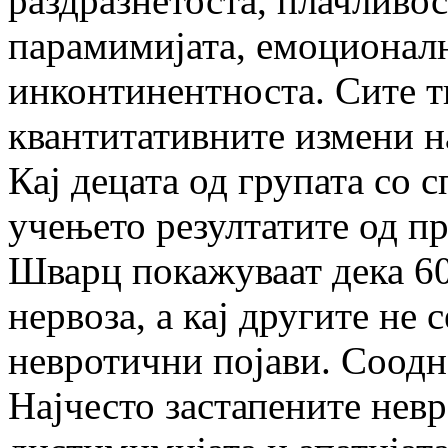
раздразнетоста, плачливос
парамимијата, емоционалн
инконтинентноста. Сите ти
квантитативните измени н
Кај децата од групата со
учењето резултатите од п
Шварц покажуваат дека 60
нервоза, а кај другите не 
невротични појави. Соодн
Најчесто застапените невр