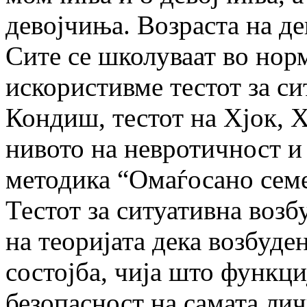
девојчиња. Возраста на де
Сите се школуваат во нор
искористивме тестот за си
Кондиш, тестот на Хјок, 
нивото на невротичност и
методика “Омаѓосано семе
Тестот за ситуативна возб
на теоријата дека возбуде
состојба, чија што функци
безопасност на самата лич