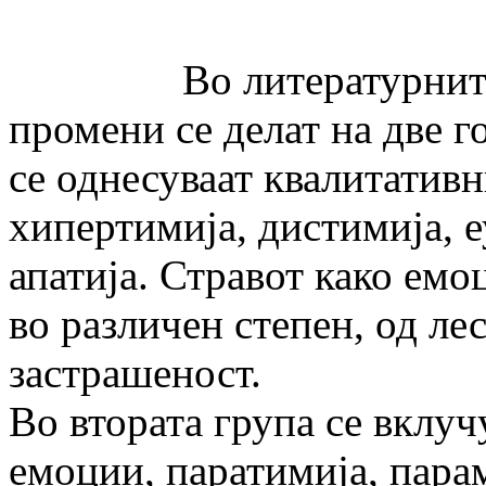
Во литературните из
промени се делат на две г
се однесуваат квалитатив
хипертимија, дистимија, е
апатија. Стравот како емо
во различен степен, од ле
застрашеност.
Во втората група се вклу
емоции, паратимија, пара