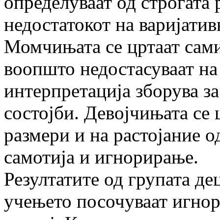
определуваат од строгата
недостатокот на варијати
Момчињата се цртаат сами
воопшто недостасуваат на
интерпретација зборува з
состојби. Девојчињата се 
размери и на растојание о
самотија и игнорирање.
Резултатите од групата д
учењето посочуваат игнор