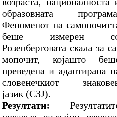
возраста, националноста 
образовната програма
Феноменот на самопочитт
беше измерен с
Розенберговата скала за са
мопочит, којашто беш
преведена и адаптирана н
словенечкиот знакове
јазик (СЗЈ).
Резултати:
Резултатит
покажаа значајни разлик