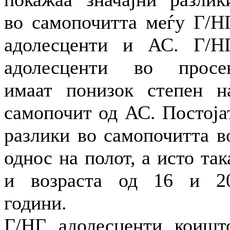
во самопочитта меѓу Г/Н
адолесценти и АС. Г/Н
адолесценти во просе
имаат понизок степен н
самопочит од АС. Постоја
разлики во самопочитта в
однос на полот, а исто так
и возраста од 16 и 2
години.
Г/НГ адолесценти коишт