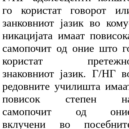
го користат говорот ил
занковниот јазик во кому
никацијата имаат повисок
самопочит од оние што г
користат претежн
знаковниот јазик. Г/НГ в
редовните училишта имаа
повисок степен н
самопочит од они
вклучени во посебнит