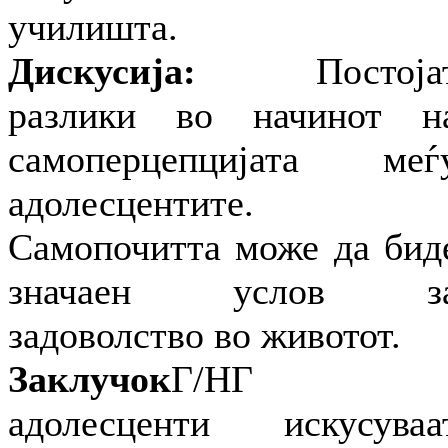
училишта.
Дискусија:
Постоја
разлики во начинот н
самоперцепцијата меѓ
адолесцентите.
Самопочитта може да бид
значаен услов з
задоволство во животот.
Заклучок
Г/НГ
адолесценти искусуваа