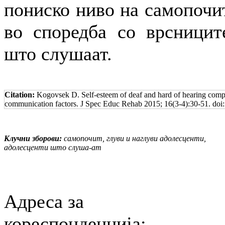
пониско ниво на самопочи
во споредба со врсницит
што слушаат.
Citation:
Kogovsek D. Self-esteem of deaf and hard of hearing compar
communication factors. J Spec Educ Rehab 2015; 16(3-4):30-51. do
Клучни зборови:
самопочит, глуви и наглуви адолесценти,
адолесценти што слуша-ат
Адреса за
кореспонденција: