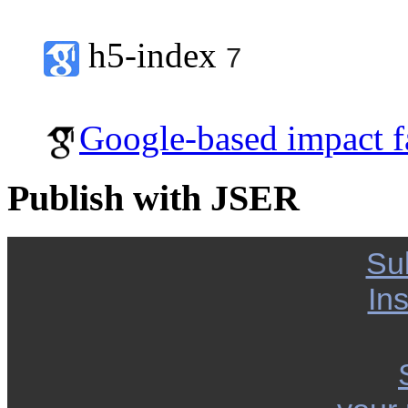
h5-index
7
Google-based impact f
Publish with JSER
Su
Ins