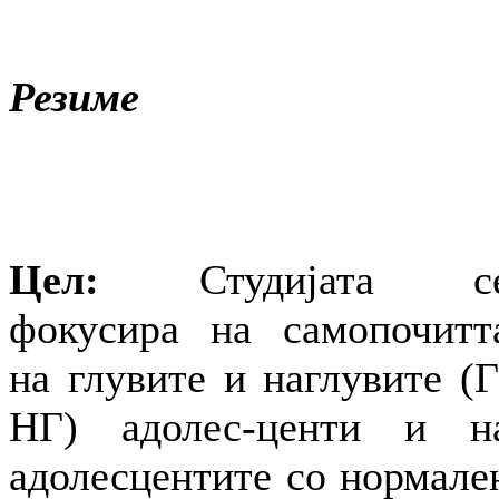
Резиме
Цел:
Студијата с
фокусира на самопочитт
на глувите и наглувите (Г
НГ) адолес-центи и н
адолесцентите со нормале