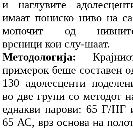
и наглувите адолесцент
имаат пониско ниво на са
мопочит од нивнит
врсници кои слу-шаат.
Методологија:
Крајнио
примерок беше составен о
130 адолесценти поделен
во две групи со методот н
еднакви парови: 65 Г/НГ 
65 АС, врз основа на полот