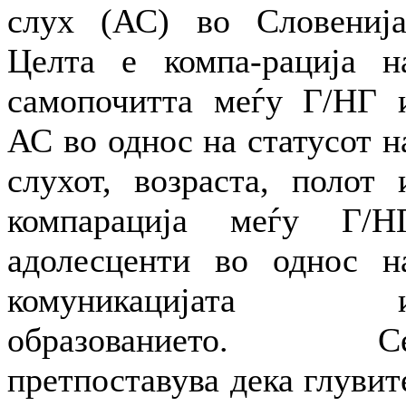
слух (АС) во Словенија
Целта е компа-рација н
самопочитта меѓу Г/НГ 
АС во однос на статусот н
слухот, возраста, полот 
компарација меѓу Г/Н
адолесценти во однос н
комуникацијата 
образованието. С
претпоставува дека глувит