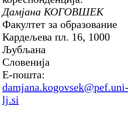
Дамјана КОГОВШЕК
Факултет за образование
Кардељева пл. 16, 1000
Љубљана
Словенија
E-пошта:
damjana.kogovsek@pef.uni
lj.si