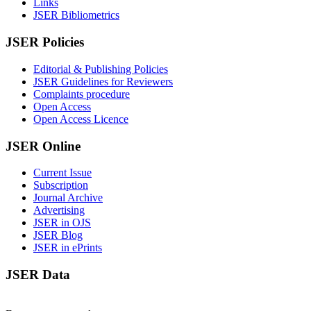
Links
JSER Bibliometrics
JSER Policies
Editorial & Publishing Policies
JSER Guidelines for Reviewers
Complaints procedure
Open Access
Open Access Licence
JSER Online
Current Issue
Subscription
Journal Archive
Advertising
JSER in OJS
JSER Blog
JSER in ePrints
JSER Data