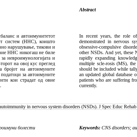
Abstract
сбаланс и автоимунитетот
In recent years, the role 
от систем (ННС), коишто
demonstrated in nervous sys
ивно нарушување, тикови и
obsessive-compulsive disord
овие ННС никогаш не биле
other NSDs. And yet, these 
 за невроимунологијата и
rapidly expanding knowled
торот на овој кус преглед
multiple scle-rosis (MS), th
а бројот на автоимуните
should be included while tall
е податоци за автоимуните
an updated global database of
нти кои страдат од овие
patients who are suffering f
.
currently.
 autoimmunity in nervous system disorders (NSDs). J Spec Educ Reha
роимуни болести
Keywords:
CNS disorders; au