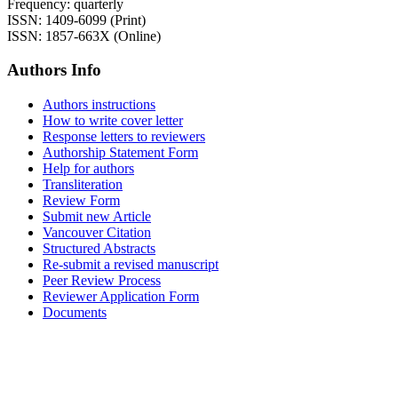
Frequency: quarterly
ISSN: 1409-6099 (Print)
ISSN: 1857-663X (Online)
Authors Info
Authors instructions
How to write cover letter
Response letters to reviewers
Authorship Statement Form
Help for authors
Transliteration
Review Form
Submit new Article
Vancouver Citation
Structured Abstracts
Re-submit a revised manuscript
Peer Review Process
Reviewer Application Form
Documents