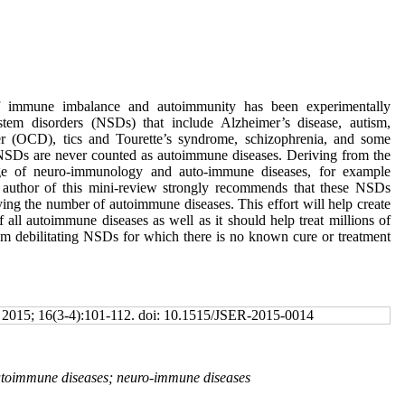
of immune imbalance and autoimmunity has been experimentally
tem disorders (NSDs) that include Alzheimer’s disease, autism,
er (OCD), tics and Tourette’s syndrome, schizophrenia, and some
NSDs are never counted as autoimmune diseases. Deriving from the
ge of neuro-immunology and auto-immune diseases, for example
e author of this mini-review strongly recommends that these NSDs
ying the number of autoimmune diseases. This effort will help create
 all autoimmune diseases as well as it should help treat millions of
rom debilitating NSDs for which there is no known cure or treatment
b 2015; 16(3-4):101-112. doi: 10.1515/JSER-2015-0014
toimmune diseases; neuro-immune diseases