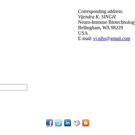
Corresponding address:
Vijendra K. SINGH
Neuro-Immune Biotechnology
Bellingham, WA 98229
USA
E-mail:
vj.nibs@gmail.com