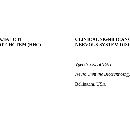
АЛАНС И
CLINICAL SIGNIFICA
Т СИСТЕМ (ННС)
NERVOUS SYSTEM DISO
Vijendra K. SINGH
Neuro-Immune Biotechnology 
Bellingam, USA