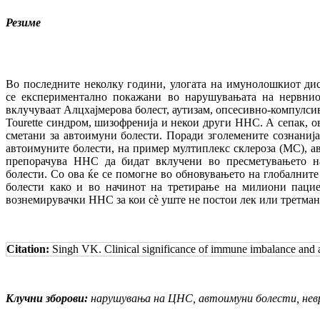
Резиме
Во последните неколку години, улогата на имунолошкиот ди
се експериментално покажани во нарушувањата на нервни
вклучуваат Алцхајмерова болест, аутизам, опсесивно-компулс
Tourette синдром, шизофренија и некои други ННС. А сепак, 
сметани за автоимуни болести. Поради зголемените сознанија
автоимуните болести, на пример мултиплекс склероза (МС), ав
препорачува ННС да бидат вклучени во пресметувањето н
болести. Со ова ќе се помогне во обновувањето на глобалнит
болести како и во начинот на третирање на милиони пацие
вознемирувачки ННС за кои сѐ уште не постои лек или третман
Citation:
Singh VK. Clinical significance of immune imbalance and
Клучни зборови:
нарушувања на ЦНС, автоимуни болести, нев