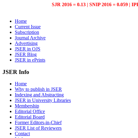
SJR 2016 = 0.13 | SNIP 2016 = 0.059 | IP
Home
Current Issue
Subscription
Journal Archive
Advertising
JSER in OJS
JSER Blog
JSER in ePrints
JSER Info
Home
Why to publish in JSER
Indexing and Abstracting
JSER in University Libraries
Membership
Editorial Office
Editorial Board
Former Editors-in-Chief
JSER List of Reviewers
Contact