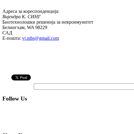
Адреса за кореспонденција:
Вијендра К. СИНГ
Биотехнолошки решенија за невроимунитет
Белингхам, WA 98229
САД
E-пошта:
vj.nibs@gmail.com
Follow Us