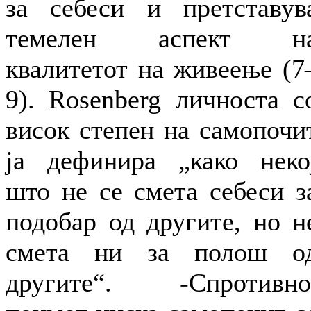
за себеси и претставув
темелен аспект н
квалитетот на живеење (7
9). Rosenberg личноста с
висок степен на самопочи
ја дефинира „како неко
што не се смета себеси з
подобар од другите, но н
смета ни за полош о
другите“. -Спротивно