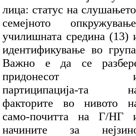
лица: статус на слушањето
семејното опкружување
училишната средина (13) 
идентификување во група
Важно е да се разбер
придонесот 
партиципација-та н
факторите во нивото н
само-почитта на Г/НГ 
начините за нејзин