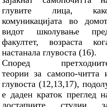
глувите лица, как
комуникацијата во домот
видот школување пре
факултет, возраста ког
настанала глувоста (16).
Според претходнит
теории за самопо-читта 
глувоста (12,13,17), подол
е даден краток преглед н
достапните студии з