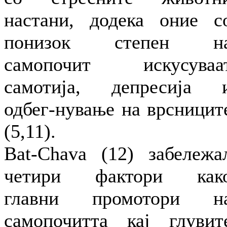
настани, додека оние с
понизок степен н
самопочит искусуваа
самотија, депресија 
одбег-нување на врсницит
(5,11).
Bat-Chava (12) забележа
четири фактори как
главни промотори н
самопочитта кај глувит