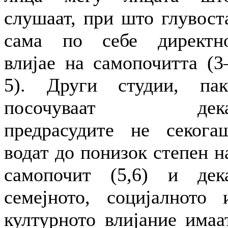
слушаат, при што глувост
сама по себе директн
влијае на самопочитта (3
5). Други студии, пак
посочуваат дек
предрасудите не секога
водат до понизок степен н
самопочит (5,6) и дек
семејното, социјалното 
културното влијание имаа