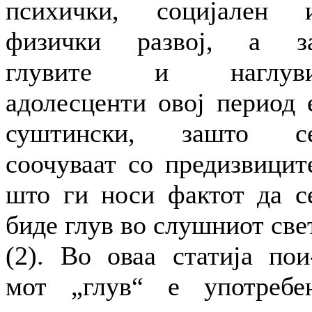
психички, социјален 
физички развој, а з
глувите и наглув
адолесценти овој период 
суштински, зашто с
соочуваат со предизвицит
што ги носи фактот да с
биде глув во слушниот све
(2). Во оваа статија пои
мот „глув“ е употребе