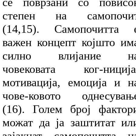
се поврзани со повисо
степен на самопочи
(14,15). Самопочитта 
важен концепт којшто им
силно влијание н
човековата ког-ниција
мотивација, емоција и н
чове-ковото однесувањ
(16). Голем број фактор
можат да ја заштитат ил
зајакнат самопочитта н