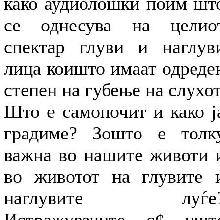
како аудиолошки поим шт
се однесува на целио
спектар глуви и наглув
лица коишто имаат одреде
степен на губење на слухот
Што е самопочит и како ј
градиме? Зошто е толк
важна во нашите животи 
во животот на глувите 
наглувите луѓе
Истражувачите с¢ ушт