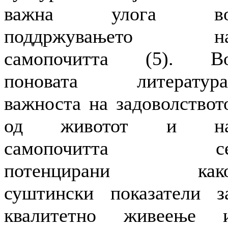
важна улога в
поддржувањето н
самопочитта (5). В
поновата литература
важноста на задоволствот
од животот и н
самопочитта с
потенцирани как
суштински показатели з
квалитетно живеење 