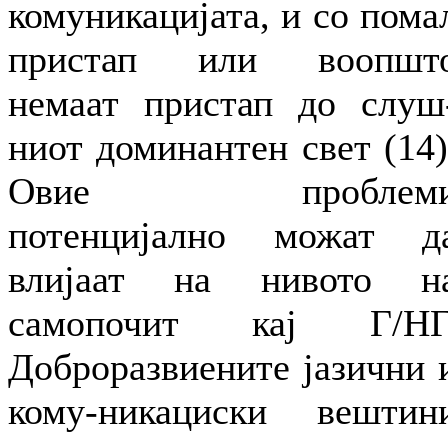
комуникацијата, и со пома
пристап или воопшт
немаат пристап до слуш
ниот доминантен свет (14)
Овие проблем
потенцијално можат д
влијаат на нивото н
самопочит кај Г/НГ
Доброразвиените јазични 
кому-никациски вештин