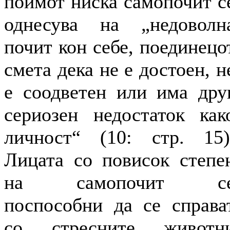
поимот ниска самопочит с
однесува на „недоволн
почит кон себе, поединецо
смета дека не е достоен, н
е соодветен или има дру
сериозен недостаток как
личност“ (10: стр. 15)
Лицата со повисок степе
на самопочит с
поспособни да се справа
со стресните животн