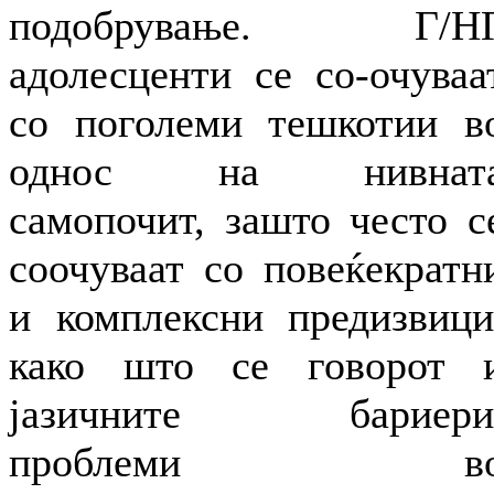
подобрување. Г/Н
адолесценти се со-очуваа
со поголеми тешкотии в
однос на нивнат
самопочит, зашто често с
соочуваат со повеќекратн
и комплексни предизвици
како што се говорот 
јазичните бариери
проблеми в