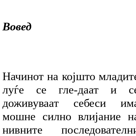
Вовед
Начинот на којшто младит
луѓе се гле-даат и с
доживуваат себеси им
мошне силно влијание н
нивните последователн