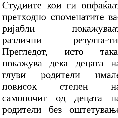
Студиите кои ги опфаќаа
претходно споменатите ва
ријабли покажуваа
различни резулта-ти
Прегледот, исто така
покажува дека децата н
глуви родители имал
повисок степен н
самопочит од децата н
родители без оштетувањ