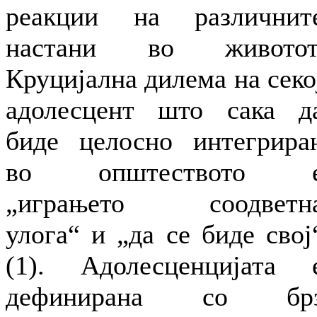
реакции на различнит
настани во животот
Круцијална дилема на секо
адолесцент што сака д
биде целосно интегрира
во општеството 
„играњето соодветн
улога“ и „да се биде свој
(1). Адолесценцијата 
дефинирана со бр