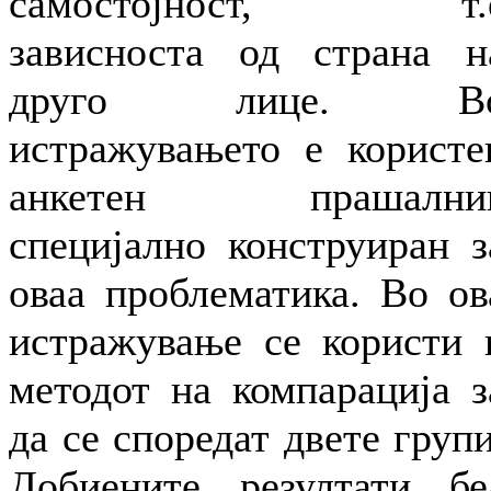
самостојност, т.
зависноста од страна н
друго лице. В
истражувањето е користе
анкетен прашални
специјално конструиран з
оваа проблематика. Во ов
истражување се користи 
методот на компарација з
да се споредат двете групи
Добиените резултати бе