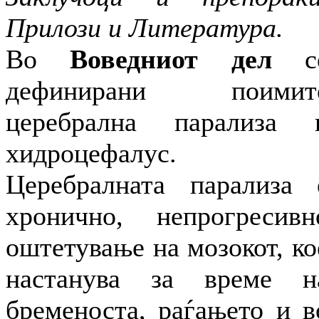
Прилози и Литература.
Во
Воведниот дел
с
дефинирани поимит
церебрална парализа 
хидроцефалус.
Церебралната парализа 
хронично, непрогресивн
оштетување на мозокот, ко
настанува за време н
бременоста, раѓањето и в