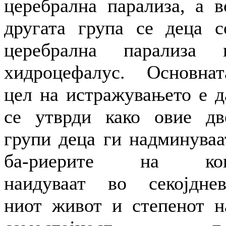
церебрална парализа, а в
другата група се деца с
церебрална парализа 
хидроцефалус. Основнат
цел на истражувањето е д
се утврди како овие дв
групи деца ги надминуваа
ба-риерите на ко
наидуваат во секојднев
ниот живот и степенот н