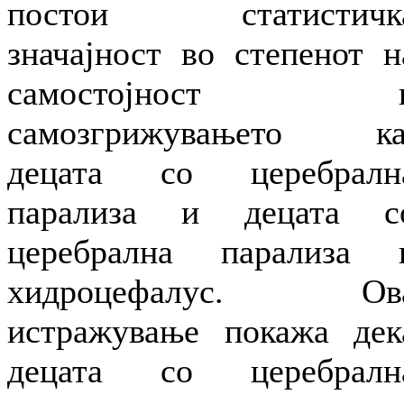
постои статистичк
значајност во степенот н
самостојност 
самозгрижувањето ка
децата со церебралн
парализа и децата с
церебрална парализа 
хидроцефалус. Ов
истражување покажа дек
децата со церебралн