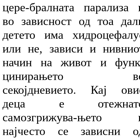
цере-бралната парализа 
во зависност од тоа дал
детето има хидроцефалу
или не, зависи и нивнио
начин на живот и функ
цинирањето в
секојдневието. Кај ови
деца е отежнат
самозгрижува-њето 
најчесто се зависни о