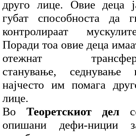
друго лице. Овие деца ј
губат способноста да г
контролираат мускулите
Поради тоа овие деца имаа
отежнат трансфер
станување, седнување 
најчесто им помага друг
лице.
Во
Теоретскиот дел
с
опишани дефи-ниции з