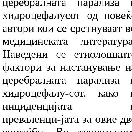
церебралната парализа 
хидроцефалусот од повеќ
автори кои се сретнуваат в
медицинската литература
Наведени се етиолошкит
фактори за настанување н
церебралната парализа 
хидроцефалу-сот, како 
инциденцијата 
преваленци-јата за овие дв
состојби. Во теоретскио