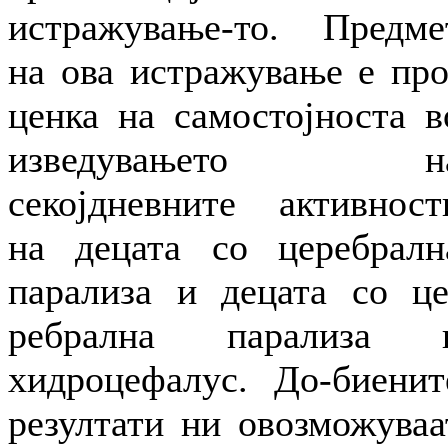
истражување-то. Предме
на ова истражување е про
ценка на самостојноста в
изведувањето н
секојдневните активност
на децата со церебралн
парализа и децата со це
ребрална парализа 
хидроцефалус. До-биенит
резултати ни овозможуваа