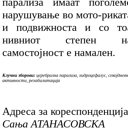
парализа имаат поголем
нарушување во мото-рикат
и подвижноста и со то
нивниот степен н
самостојност е намален.
Клучни зборови:
церебрална парализа, хидроцефалус, секојднев
активности, рехабилитација
Адреса за кореспонденција
Сања АТАНАСОВСКА