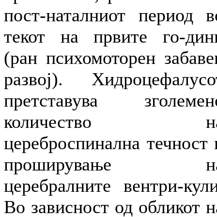
пост-наталниот период в
текот на првите го-дин
(ран психомоторен забаве
развој). Хидроцефалусо
претставува зголемен
количество н
цереброспинална течност 
проширување н
церебралните вентри-кули
Во зависност од обликот н