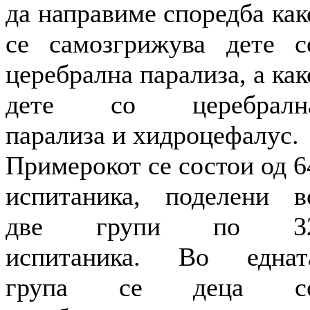
да направиме споредба как
се самозгрижува дете с
церебрална парализа, а как
дете со церебралн
парализа и хидроцефалус.
Примерокот се состои од 6
испитаника, поделени в
две групи по 3
испитаника. Во еднат
група се деца с