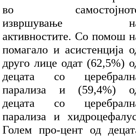
во самостојнот
извршување н
активностите. Со помош н
помагало и асистенција о
друго лице одат (62,5%) о
децата со церебралн
парализа и (59,4%) о
децата со церебралн
парализа и хидроцефалус
Голем про-цент од децат