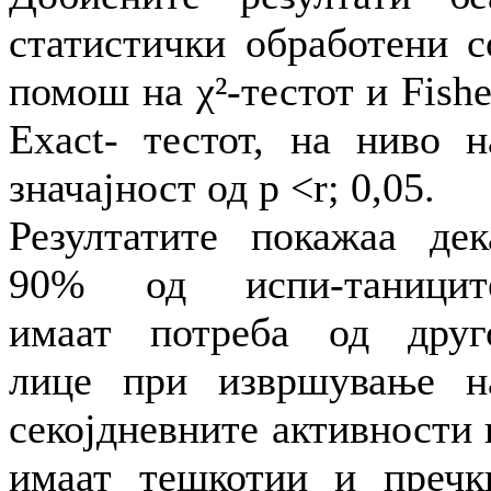
статистички обработени с
помош на χ²-тестот и Fishe
Exact- тестот, на ниво н
значајност од р <r; 0,05.
Резултатите покажаа дек
90% од испи-таницит
имаат потреба од друг
лице при извршување н
секојдневните активности 
имаат тешкотии и пречк