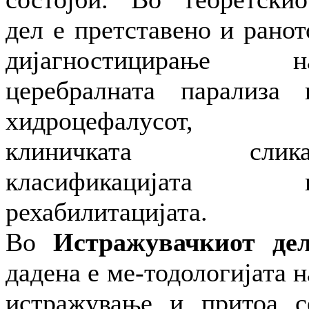
дел е претставено и ранот
дијагностицирање н
церебралната парализа 
хидроцефалусот,
клиничката слика
класификацијата 
рехабилитацијата.
Во
Истражувачкиот дел
дадена е ме-тодологијата н
истражување и притоа с