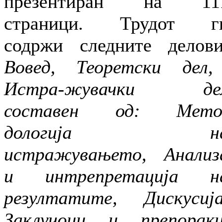
презентиран на 11
страници. Трудот г
содржи следните делови
Вовед, Теоретски дел,
Истра-жувачки де
составен од: Мето
дологија н
истражувањето, Анализ
и интрепретација н
резултатите, Дискусија
Заклучоци и препораки