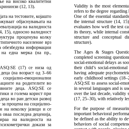
ење на високо квалитетни
Validity is the most elementa
рининзи (12, 13).
refers to the degree regarding
ата на тестовите, којашто
One of the essential standards
ржуваат објаснувањата на
the internal structure (14, 15)
 евалуација на валидноста
evaluates how well the test ca
14, 15), односно валидност
its theory, while internal con
руктура проценува колку
structure and conceptual di
 типичното население врз
structure).
ра обезбедува информации
The Ages & Stages Question
 на една мерка (на пр.,
completed screening questionn
social-emotional delays as so
ASQ:SE (17) се низа од
their child’s social-emotio
деца (на возраст од 3–66
having adequate psychometric 
 социјално-емоционални
early childhood settings (18–
вациите на родителите во
ASQ:SE to assess social-emot
ивните деца. ASQ:SE се
in several languages and is us
тики и голема корист при
over the last decade, validity
деца во ран детски развој
(17, 25–30), with relatively l
 за процена на социјално-
For the purpose of measurin
н на неколку јазици и се
important behavioral performa
 оваа последна деценија,
be defined as the ability to d
ираа на валидноста на
behaviors of social competence
 психометрички докази за