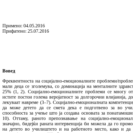
Примено: 04.05.2016
Прифатено: 25.07.2016
Вовед
Фреквентноста на социјално-емоционалните проблеми/пробле
мали деца се зголемува, со доминација на менталните здрав
25% (1, 2). Социјално-емоционалните проблеми се многу о
истите постои голема веројатност за долгорочни влијанија, д
лекуваат навреме (3–7). Социјално-емоционалната компетенциј
да може детето да се смета дека е подготвено за во учи
способноста за учење што ја создава основата за понатамошн
10). Оттаму, раното препознавање на социјално-емоциона
значајно, бидејќи раната интервенција би можела да го пром
на детето во училиштето и на работното место, како и да