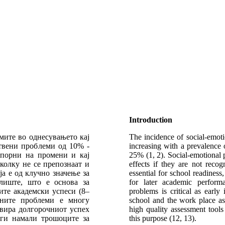
Introduction
мите во однесувањето кај
The incidence of social-emoti
ствени проблеми од 10% -
increasing with a prevalence
тпорни на промени и кај
25% (1, 2). Social-emotional 
околку не се препознаат и
effects if they are not reco
а е од клучно значење за
essential for school readiness,
лиште, што е основа за
for later academic performa
ите академски успеси (8–
problems is critical as early
лните проблеми е многу
school and the work place as 
овира долгорочниот успех
high quality assessment tool
 ги намали трошоците за
this purpose (12, 13).