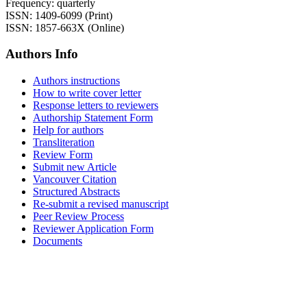
Frequency: quarterly
ISSN: 1409-6099 (Print)
ISSN: 1857-663X (Online)
Authors Info
Authors instructions
How to write cover letter
Response letters to reviewers
Authorship Statement Form
Help for authors
Transliteration
Review Form
Submit new Article
Vancouver Citation
Structured Abstracts
Re-submit a revised manuscript
Peer Review Process
Reviewer Application Form
Documents