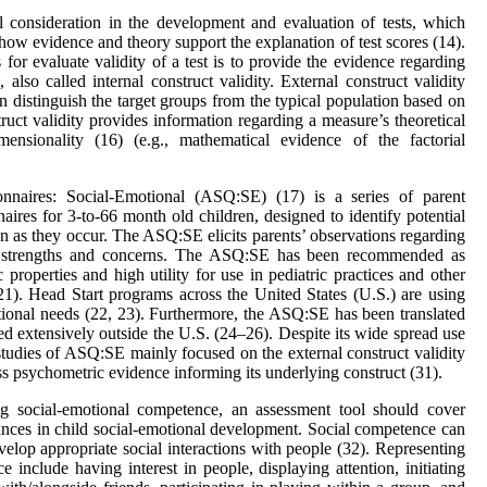
l consideration in the development and evaluation of tests, which
 how evidence and theory support the explanation of test scores (14).
 for evaluate validity of a test is to provide the evidence regarding
, also called internal construct validity. External construct validity
n distinguish the target groups from the typical population based on
struct validity provides information regarding a measure’s theoretical
mensionality (16) (e.g., mathematical evidence of the factorial
naires: Social-Emotional (ASQ:SE) (17) is a series of parent
aires for 3-to-66 month old children, designed to identify potential
on as they occur. The ASQ:SE elicits parents’ observations regarding
nal strengths and concerns. The ASQ:SE has been recommended as
properties and high utility for use in pediatric practices and other
21). Head Start programs across the United States (U.S.) are using
ional needs (22, 23). Furthermore, the ASQ:SE has been translated
ed extensively outside the U.S. (24–26). Despite its wide spread use
 studies of ASQ:SE mainly focused on the external construct validity
ess psychometric evidence informing its underlying construct (31).
g social-emotional competence, an assessment tool should cover
nces in child social-emotional development. Social competence can
evelop appropriate social interactions with people (32). Representing
 include having interest in people, displaying attention, initiating