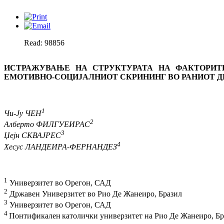
Read: 98856
ИСТРАЖУВАЊЕ НА СТРУКТУРАТА НА ФАКТОРИТ
ЕМОТИВНО-СОЦИЈАЛНИOT СКРИНИНГ ВО РАНИOT Д
1
Чи-Ју ЧЕН
2
Алберто ФИЛГУЕИРАС
3
Џејн СКВАЈРЕС
4
Хесус ЛАНДЕИРА-ФЕРНАНДЕЗ
1
Универзитет во Орегон, САД
2
Државен Универзитет во Рио Де Жанеиро, Бразил
3
Универзитет во Орегон, САД
4
Понтификален
католички универзитет на Рио Де Жанеиро, Бр