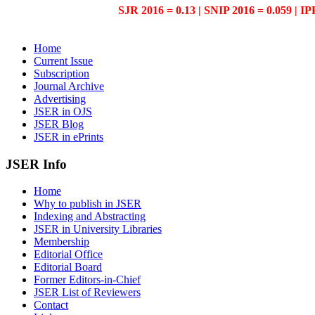
SJR 2016 = 0.13 | SNIP 2016 = 0.059 | IP
Home
Current Issue
Subscription
Journal Archive
Advertising
JSER in OJS
JSER Blog
JSER in ePrints
JSER Info
Home
Why to publish in JSER
Indexing and Abstracting
JSER in University Libraries
Membership
Editorial Office
Editorial Board
Former Editors-in-Chief
JSER List of Reviewers
Contact