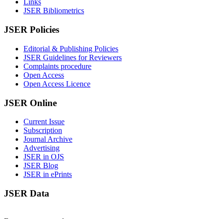
Links
JSER Bibliometrics
JSER Policies
Editorial & Publishing Policies
JSER Guidelines for Reviewers
Complaints procedure
Open Access
Open Access Licence
JSER Online
Current Issue
Subscription
Journal Archive
Advertising
JSER in OJS
JSER Blog
JSER in ePrints
JSER Data