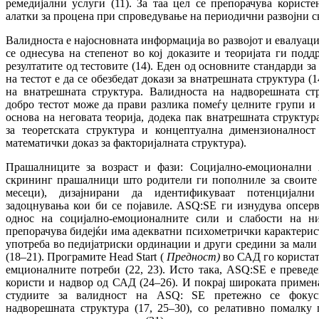
ремедијални услуги (11). За таа цел се препорачува корист
алатки за процена при спроведување на периодични развојни ск
Валидноста е најосновната информација во развојот и евалуациј
се однесува на степенот во кој доказите и теоријата ги подд
резултатите од тестовите (14). Еден од основните стандарди за
на тестот е да се обезбедат докази за внатрешната структура (
на внатрешната структура. Валидноста на надворешната ст
добро тестот може да прави разлика помеѓу целните групи и
основа на неговата теорија, додека пак внатрешната структу
за теоретската структура и концептуална димензионалност
математички доказ за факторијалната структура).
Прашалниците за возраст и фази: Социјално-емоционални 
скрининг прашалници што родители ги пополниле за своите 
месеци), дизајнирани да идентификуваат потенцијални
задоцнувања кои би се појавиле. ASQ:SE ги изнудува опсер
однос на социјално-емоционалните сили и слабости на н
препорачува бидејќи има адекватни психометрички карактерис
употреба во педијатриски ординации и други средини за мали 
(18–21). Програмите Head Start (
Предност)
во САД го користат
емционалните потреби (22, 23). Исто така, ASQ:SE е преведе
користи и надвор од САД (24–26). И покрај широката примена
студиите за валидност на ASQ: SE претежно се фокус
надворешната структура (17, 25–30), со релативно помалку