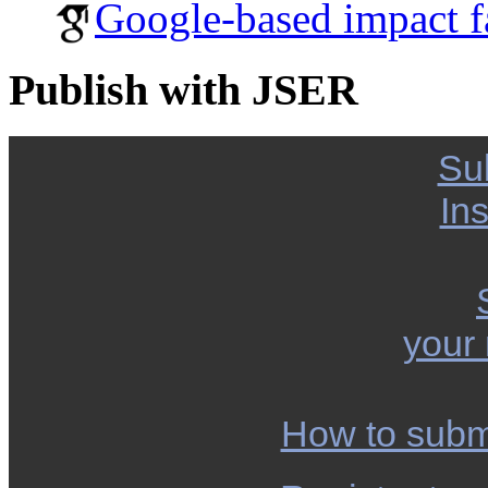
Google-based impact f
Publish with JSER
Su
Ins
your
How to subm