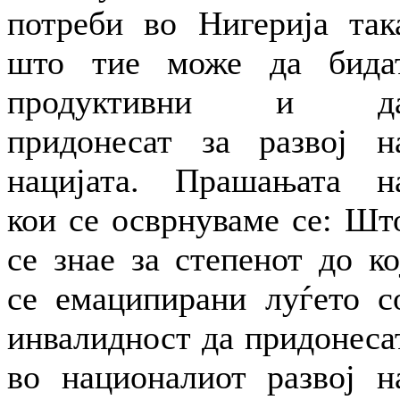
потреби во Нигерија так
што тие може да бида
продуктивни и д
придонесат за развој н
нацијата. Прашањата н
кои се осврнуваме се: Шт
се знае за степенот до ко
се емаципирани луѓето с
инвалидност да придонеса
во националиот развој н