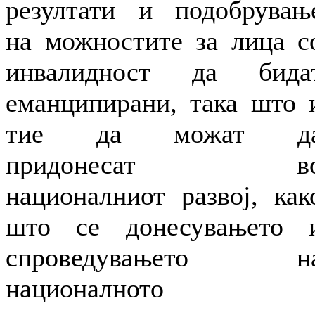
резултати и подобрувањ
на можностите за лица с
инвалидност да бида
еманципирани, така што 
тие да можат д
придонесат в
националниот развој, как
што се донесувањето 
спроведувањето н
националното