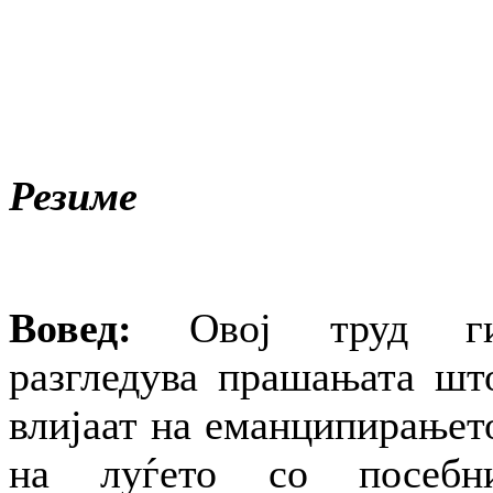
Резиме
Вовед:
Овој труд г
разгледува прашањата шт
влијаат на еманципирањет
на луѓето со посебн