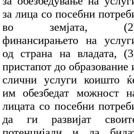
за обезбедување на услуг
за лица со посебни потреб
во земјата, (2
финансирањето на услуг
од страна на владата, (3
пристапот до образование 
слични услуги коишто ќ
им обезбедат можност н
лицата со посебни потреб
да ги развијат своит
потенцијали и да бида