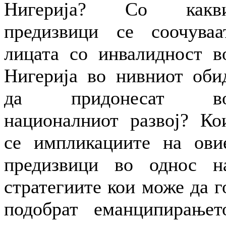
Нигерија? Со какв
предизвици се соочуваа
лицата со инвалидност в
Нигерија во нивниот оби
да придонесат в
националниот развој? Ко
се импликациите на ови
предизвици во однос н
стратегиите кои може да г
подобрат еманципирањет