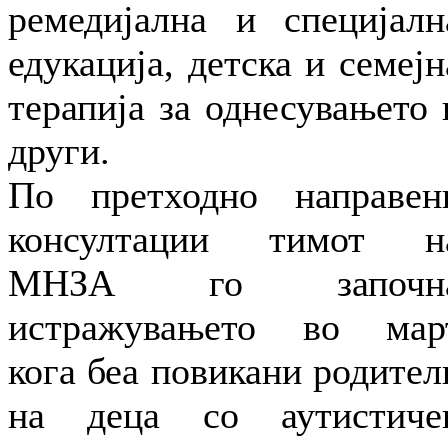
ремедијална и специјалн
едукација, детска и семејн
терапија за однесувањето 
други.
По претходно направен
консултации тимот н
МНЗА го започн
истражувањето во мар
кога беа повикани родител
на деца со аутистиче