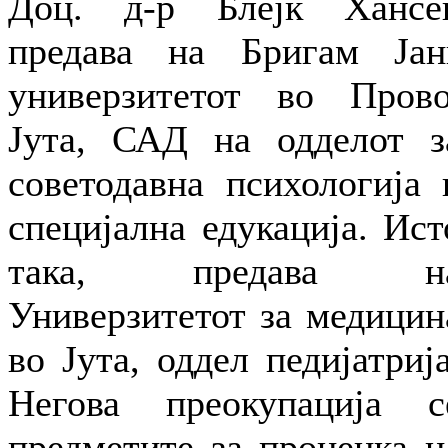
Доц. д-р Блејк Хансе
предава на Бригам Јан
универзитетот во Прово
Јута, САД на одделот з
советодавна психологија 
специјална едукација. Ист
така, предава н
Универзитетот за медицин
во Јута, оддел педијатрија
Негова преокупација с
предметите за проценка н