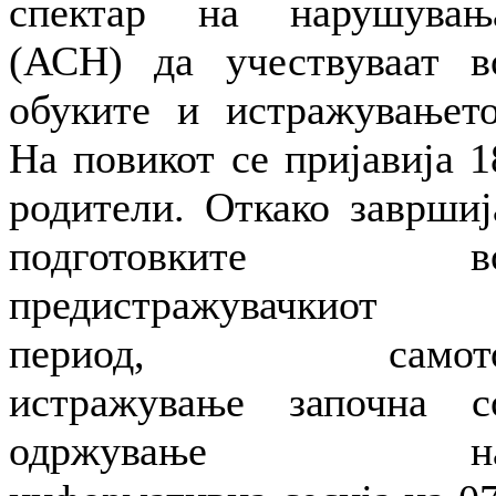
спектар на нарушувањ
(АСН) да учествуваат в
обуките и истражувањето
На повикот се пријавија 1
родители. Откако завршиј
подготовките в
предистражувачкиот
период, самот
истражување започна с
одржување н