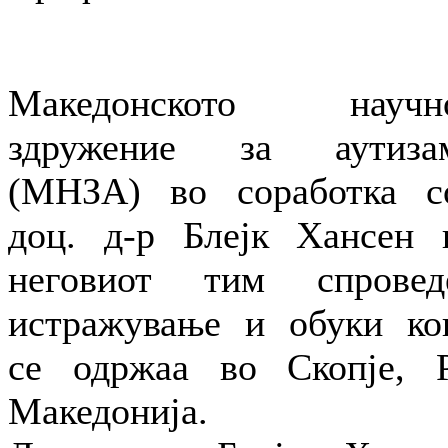
Македонското научн
здружение за аутиза
(МНЗА) во соработка с
доц. д-р Блејк Хансен 
неговиот тим спровед
истражување и обуки ко
се одржаа во Скопје, Р
Македонија.