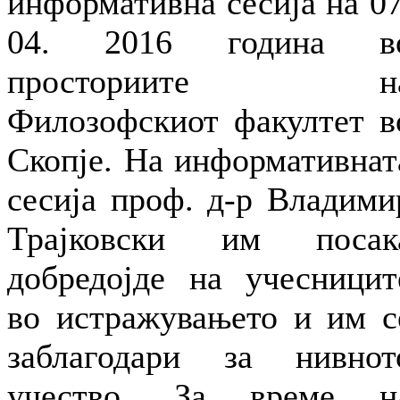
информативна сесија на 07
04. 2016 година в
просториите н
Филозофскиот факултет в
Скопје. На информативнат
сесија проф. д-р Владими
Трајковски им посак
добредојде на учесницит
во истражувањето и им с
заблагодари за нивнот
учество. За време н