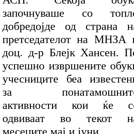
започнуваше со топл
добредојде од страна н
претседателот на МНЗА 
доц. д-р Блејк Хансен. П
успешно извршените обук
учесниците беа известен
за понатамошнит
активности кои ќе с
одвиваат во текот н
месеците мај и јуни.