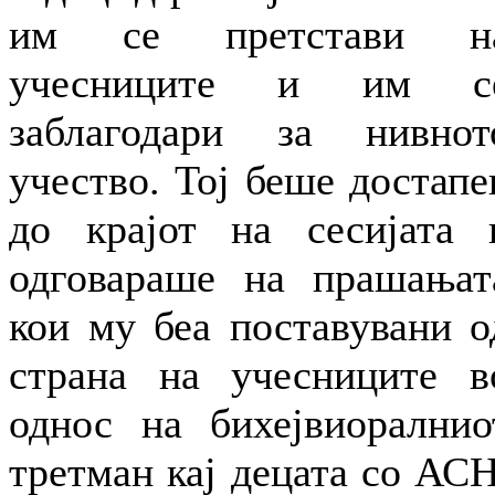
им се претстави н
учесниците и им с
заблагодари за нивнот
учество. Тој беше достапе
до крајот на сесијата 
одговараше на прашањат
кои му беа поставувани о
страна на учесниците в
однос на бихејвиоралнио
третман кај децата со АСН