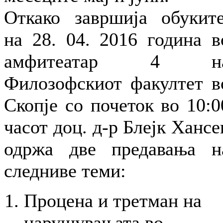
Откако завршија обуките
на 28. 04. 2016 година в
амфитеатар 4 н
Филозофскиот факултет в
Скопје со почеток во 10:0
часот доц. д-р Блејк Хансе
одржа две предавања н
следниве теми:
Процена и третман на
нарушувањата во