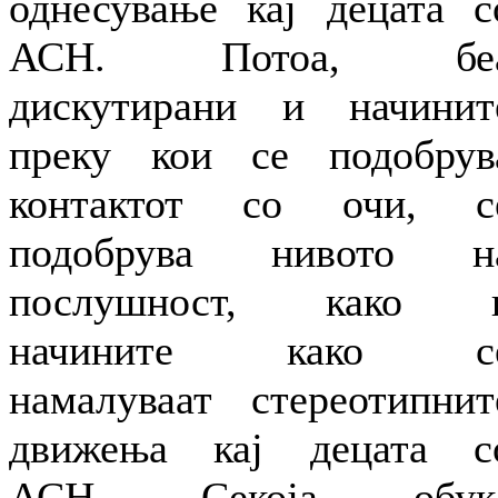
однесување кај децата с
АСН. Потоа, бе
дискутирани и начинит
преку кои се подобрув
контактот со очи, с
подобрува нивото н
послушност, како 
начините како с
намалуваат стереотипнит
движења кај децата с
АСН. Секоја обук