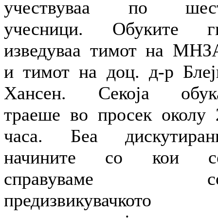
учествуваа по шес
учесници. Обуките г
изведуваа тимот на МНЗ
и тимот на доц. д-р Блеј
Хансен. Секоја обук
траеше во просек околу 
часа. Беа дискутиран
начините со кои с
справуваме с
предизвикувачкото