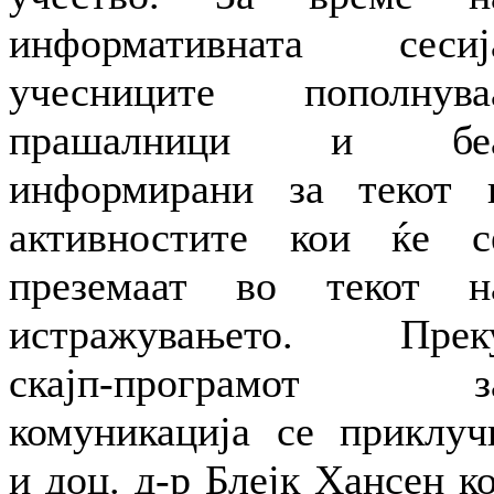
информативната сесиј
учесниците пополнува
прашалници и бе
информирани за текот 
активностите кои ќе с
преземаат во текот н
истражувањето. Прек
скајп-програмот з
комуникација се приклуч
и доц. д-р Блејк Хансен ко