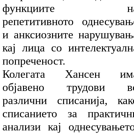
функциите н
репетитивното однесувањ
и анксиозните нарушувањ
кај лица со интелектуалн
попреченост.
Колегата Хансен им
објавено трудови в
различни списанија, как
списанието за практичн
анализи кај однесувањето