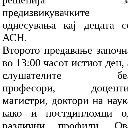
предизвикувачките
однесувања кај децата с
АСН.
Второто предавање започн
во 13:00 часот истиот ден, 
слушателите бе
професори, доценти
магистри, доктори на наук
како и постдипломци о
различни профили. Ов