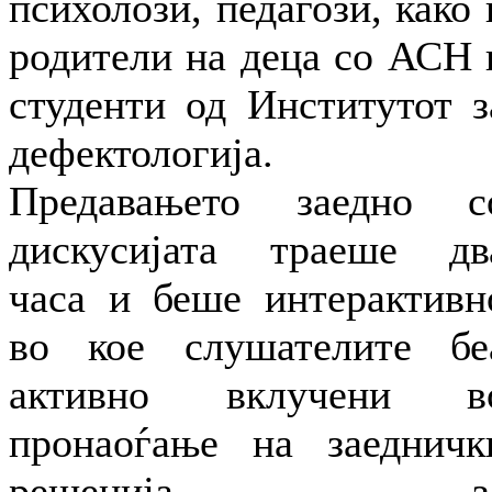
психолози, педагози, како 
родители на деца со АСН 
студенти од Институтот з
дефектологија.
Предавањето заедно с
дискусијата траеше дв
часа и беше интерактивн
во кое слушателите бе
активно вклучени в
пронаоѓање на заедничк
решенија з