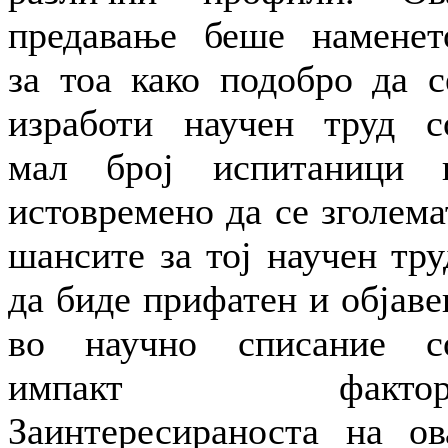
предавање беше наменет
за тоа како подобро да с
изработи научен труд с
мал број испитаници 
истовремено да се зголема
шансите за тој научен тру
да биде прифатен и објаве
во научно списание с
импакт фактор
Заинтересираноста на ов