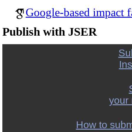
Google-based impact f
Publish with JSER
Su
Ins
your
How to subm