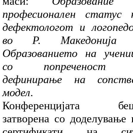
маси:
Образование
професионален статус 
дефектологот и логопед
во Р. Македонија
Образованието на учени
со попреченост
дефинирање на сопств
модел
.
Конференцијата бе
затворена со доделување 
сертификати на си