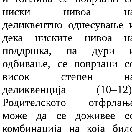
ниски нивоа н
деликвентно однесување 
дека ниските нивоа н
поддршка, па дури 
одбивање, се поврзани с
висок степен н
деликвенција (10–12)
Родителското отфрлањ
може да се доживее с
комбинација на која бил