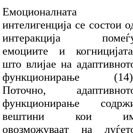
Емоционалната
интелигенција се состои о
интеракција помеѓ
емоциите и когницијата
што влијае на адаптивнот
функционирање (14)
Поточно, адаптивнот
функционирање содрж
вештини кои и
овозможуваат на луѓет