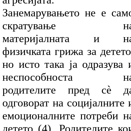
Занемарувањето не е сам
скратување н
материјалната и н
физичката грижа за детето
но исто така ја одразува 
неспособноста н
родителите пред сè д
одговорат на социјалните 
емоционалните потреби н
детето (4). Родителите ко