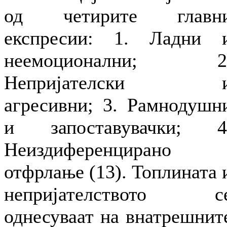
од четирите главн
експресии: 1. Ладни 
неемоционални; 2
Непријателски 
агресивни; 3. Рамнодушн
и запоставувачки; 4
Неиздиференцирано
отфрлање (13). Топлината 
непријателството с
однесуваат на внатрешнит