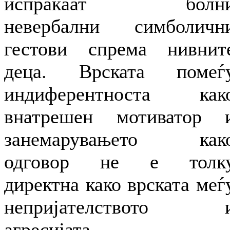
испраќаат болн
невербални симболичн
гестови спрема нивнит
деца. Врската помеѓ
индиферентноста как
внатрешен мотиватор 
занемарувањето как
одговор не е толк
директна како врската меѓ
непријателството 
агресијата.