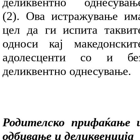
деликвентно однесувањ
(2). Ова истражување им
цел да ги испита таквит
односи кај македонскит
адолесценти со и бе
деликвентно однесување.
Родителско прифаќање 
одбивање и деликвенција