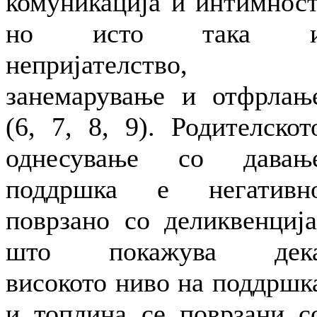
комуникација и интимност
но исто така 
непријателство,
занемарување и отфрлањ
(6, 7, 8, 9). Родителскот
однесување со давањ
поддршка е негативн
поврзано со деликвенција
што покажува дек
високото ниво на поддршк
и топлина се поврзани с