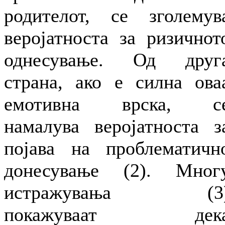
родителот, се зголемув
веројатноста за ризичнот
однесување. Од друг
страна, ако е силна ова
емотивна врска, с
намалува веројатноста з
појава на проблематичн
донесување (2). Мног
истражувања (3
покажуваат дек