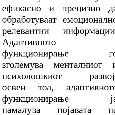
ефикасно и прецизно д
обработуваат емоционалн
релевантни информации
Адаптивното
функционирање г
зголемува менталниот 
психолошкиот развој
освен тоа, адаптивнот
функционирање ј
намалува појавата н