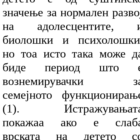
значење за нормален разво
на адолесцентите, 
биолошки и психолошки
но тоа исто така може д
биде период што 
вознемирувачки з
семејното функционирањ
(1). Истражувањат
покажаа ако е слаб
врската на детето с