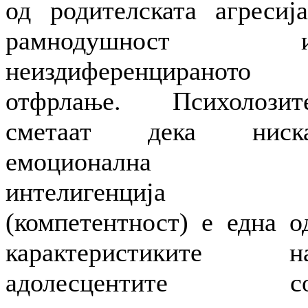
од родителската агресија
рамнодушност 
неиздиференцираното
отфрлање. Психолозит
сметаат дека ниск
емоционална
интелигенција
(компетентност) е една о
карактеристиките н
адолесцентите с