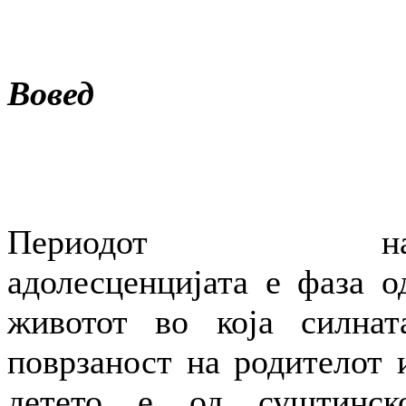
Вовед
Периодот н
адолесценцијата е фаза о
животот во која силнат
поврзаност на родителот 
детето е од суштинск