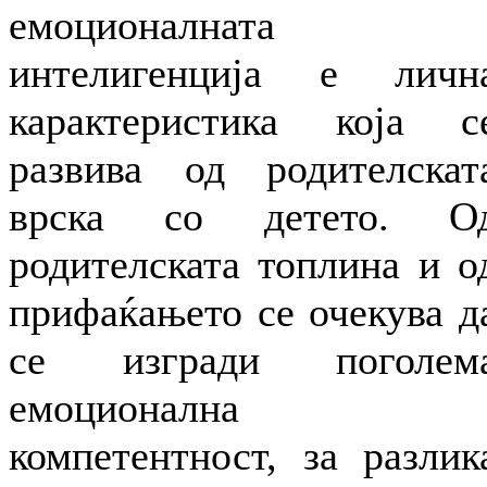
емоционалната
интелигенција е личн
карактеристика која с
развива од родителскат
врска со детето. О
родителската топлина и о
прифаќањето се очекува д
се изгради поголем
емоционална
компетентност, за разлик