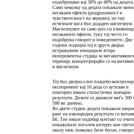
подобрување кај 30% до 40% од децата.
Само неколку од децата покажале мин
несакани ефекти (раздразливост и
чувствителност на звукови), но тие
исчезнале кога бил додаден магнезиум.
Магнезиумот не само што ги елиминир
несаканите ефекти, туку тој често го
подобрува говорот и поведението. Две
години подоцна тој и други двајца
истражувачи иницирале втора
екпериментна студија за мегавитаминс
терапија, концентрирајќи се на витами
и магнезиум.
Тој бил двојно-слеп плацебо-контролир
експеримент кај 16 деца со аутизам и
повторно имало статистички значајни
резултати. Дозите се движеле меѓу 300 
500 мг дневно.
Во двете студии децата покажале широ
ранг на извонредни резултати со витам
Б6. Тие имале подобар контакт со очите
покажувале поголем интерес кон свето
околу нив, помалку биле бесни, говоро