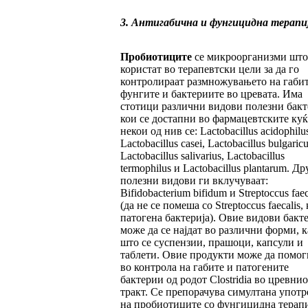
3. Антигабична и фунгицидна терапи
Пробиотиците
се микроорганизми што
користат во терапевтски цели за да го
контролираат размножувањето на габит
фунгите и бактериите во цревата. Има
стотици различни видови полезни бак
кои се достапни во фармацевтските куќ
некои од нив се: Lactobacillus acidophilus
Lactobacillus casei, Lactobacillus bulgaricu
Lactobacillus salivarius, Lactobacillus
termophilus и Lactobacillus plantarum. Др
полезни видови ги вклучуваат:
Bifidobacterium bifidum и Streptoccus fae
(да не се помеша со Streptoccus faecalis, 
патогена бактерија). Овие видови бакт
може да се најдат во различни форми, к
што се суспензии, прашоци, капсули и
таблети. Овие продукти може да помог
во контрола на габите и патогените
бактерии од родот Clostridia во цревнио
тракт. Се препорачува симултана употр
на пробиотиците со фунгицидна терапи