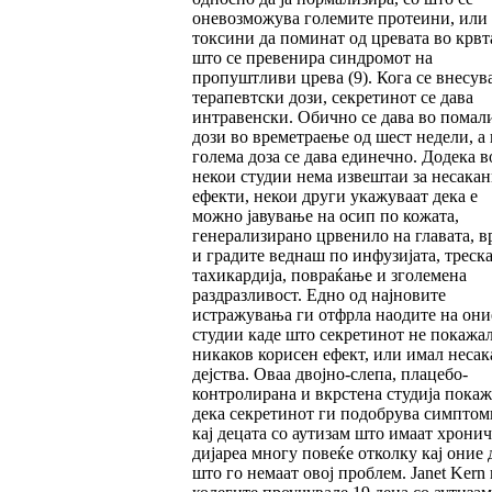
оневозможува големите протеини, или
токсини да поминат од цревата во крвта
што се превенира синдромот на
пропуштливи црева (9). Кога се внесув
терапевтски дози, секретинот се дава
интравенски. Обично се дава во помал
дози во времетраење од шест недели, а 
голема доза се дава единечно. Додека в
некои студии нема извештаи за несака
ефекти, некои други укажуваат дека е
можно јавување на осип по кожата,
генерализирано црвенило на главата, в
и градите веднаш по инфузијата, треска
тахикардија, повраќање и зголемена
раздразливост. Едно од најновите
истражувања ги отфрла наодите на они
студии каде што секретинот не покажа
никаков корисен ефект, или имал неса
дејства. Оваа двојно-слепа, плацебо-
контролирана и вкрстена студија пока
дека секретинот ги подобрува симптом
кај децата со аутизам што имаат хрони
дијареа многу повеќе отколку кај оние 
што го немаат овој проблем. Janet Kern 