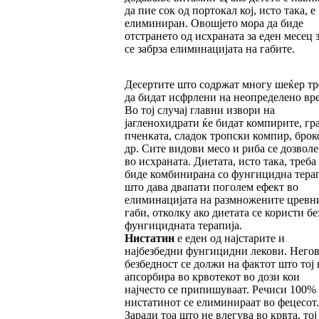
да пие сок од портокал кој, исто така, е
елиминиран. Овошјето мора да биде
отстрането од исхраната за еден месец з
се забрза елиминацијата на габите.
Десертите што содржат многу шеќер тр
да бидат исфрлени на неопределено вр
Во тој случај главни извори на
јагленохидрати ќе бидат компирите, гра
пченката, сладок тропски компир, брок
др. Сите видови месо и риба се дозвол
во исхраната. Диетата, исто така, треба
биде комбинирана со фунгицидна терап
што дава двапати поголем ефект во
елиминацијата на размножените цревн
габи, отколку ако диетата се користи бе
фунгицидната терапија.
Нистатин
е еден од најстарите и
најбезбедни фунгицидни лекови. Негов
безбедност се должи на фактот што тој 
апсорбира во крвотекот во дози кои
најчесто се припишуваат. Речиси 100%
нистатинот се елиминираат во фецесот.
Заради тоа што не влегува во крвта, тој