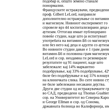
подобар и, општо земено станале
понормални.
Француските истражувачи, предводени
проф. Gilbert LeLord, направиле
дополнително истражување со витами
и магнезиум. Нивниот експеримент го
спровеле врз 44 хоспитализирани деца 
аутизам. Оттогаш имаат публицирано
повеќе студии, каде што ја испитуваат
употребата на витамин-Б6 со магнезиу
или без него кај деца и адулти со аутиза
Во нивните студии даван е 1 грам днев
витамин-Б6 и половина грам магнезиум
LeLord и сор. неодамна ги резимирале
резултатите од 91 пациент, каде што
забележале: кај 14% маркантно
подобрување, кај 33% подобрување, 4
биле без подобрување и кај 11% влошу
на клиничката слика. Во сите нивни ст
не биле забележани несакани дејства.
Други две студии од истражувачките г
во САД, предводени од Thomas Gualtier
сор. на Универзитетот во Северна Кар
и George Ellman и сор. од Сонома,
државната болница во Калифорнија, и