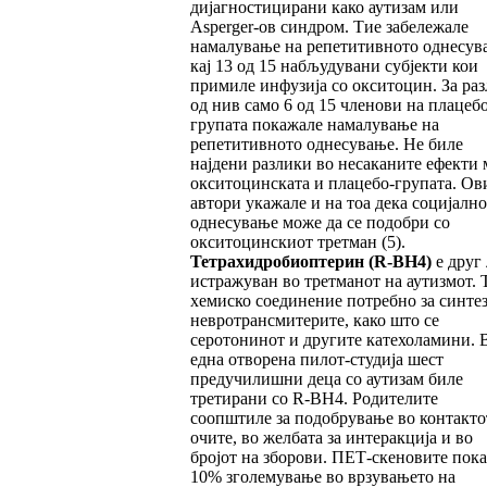
дијагностицирани како аутизам или
Asperger-ов синдром. Тие забележале
намалување на репетитивното однесув
кај 13 од 15 набљудувани субјекти кои
примиле инфузија со окситоцин. За раз
од нив само 6 од 15 членови на плацебо
групата покажале намалување на
репетитивното однесување. Не биле
најдени разлики во несаканите ефекти 
окситоцинската и плацебо-групата. Ов
автори укажале и на тоа дека социјалн
однесување може да се подобри со
окситоцинскиот третман (5).
Тетрахидробиоптерин
(R-BH4)
е друг 
истражуван во третманот на аутизмот. Т
хемиско соединение потребно за синтез
невротрансмитерите, како што се
серотонинот и другите катехоламини. 
една отворена пилот-студија шест
предучилишни деца со аутизам биле
третирани со R-BH4. Родителите
соопштиле за подобрување во контакто
очите, во желбата за интеракција и во
бројот на зборови. ПЕТ-скеновите пок
10% зголемување во врзувањето на