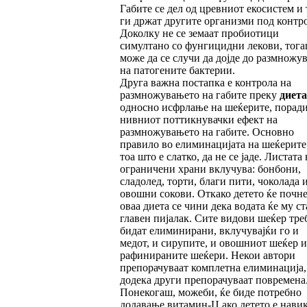
Габите се дел од цревниот екосистем и 
ги држат другите организми под контро
Доколку не се земаат пробиотици
симултано со фунгицидни лекови, тог
може да се случи да дојде до размножу
на патогените бактерии.
Друга важна постапка е контрола на
размножувањето на габите преку
диета
односно исфрлање на шеќерите, порад
нивниот поттикнувачки ефект на
размножувањето на габите. Основно
правило во елиминацијата на шеќерите 
тоа што е слатко, да не се јаде. Листата 
ограничени храни вклучува: бонбони,
сладолед, торти, благи пити, чоколада 
овошни сокови. Откако детето ќе почне
оваа диета се чини дека водата ќе му ст
главен пијалак. Сите видови шеќер тре
бидат елиминирани, вклучувајќи го и
медот, и сирупите, и овошниот шеќер и
рафинираните шеќери. Некои автори
препорачуваат комплетна елиминација,
додека други препорачуваат повремена
Понекогаш, можеби, ќе биде потребно
додавање витамин-Ц ако детето е нави