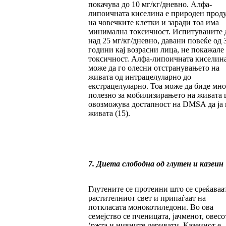
покачува до 10 мг/кг/дневно. Алфа-
липоичната киселина е природен прод
на човечките клетки и заради тоа има
минимална токсичност. Испитуваните 
над 25 мг/кг/дневно, давани повеќе од 
години кај возрасни лица, не покажале
токсичност. Алфа-липоичната киселин
може да го олесни отстранувањето на
живата од интрацелуларно до
екстрацелуларно. Тоа може да биде мно
полезно за мобилизирањето на живата 
овозможува достапност на DMSA да ја 
живата (15).
7. Диета слободна од глутен и казеин
Глутените се протеини што се среќаваа
растителниот свет и припаѓаат на
поткласата монокотиледони. Во ова
семејство се пченицата, јачменот, овесо
‘ржта и нивните деривати. Казеинот е