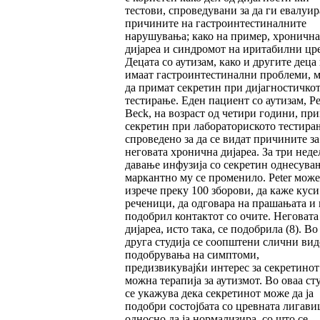
тестови, спроведувани за да ги евалуир
причините на гастроинтестиналните
нарушувања; како на пример, хронична
дијареа и синдромот на иритабилни цре
Децата со аутизам, како и другите деца
имаат гастроинтестинални проблеми, 
да примат секретин при дијагностичко
тестирање. Еден пациент со аутизам, Pe
Beck, на возраст од четири години, пр
секретин при лабораториското тестира
спроведено за да се видат причините за
неговата хронична дијареа. За три неде
давање инфузија со секретин однесува
маркантно му се променило. Peter може
изрече преку 100 зборови, да каже куси
реченици, да одговара на прашањата и 
подобрил контактот со очите. Неговата
дијареа, исто така, се подобрила (8). Во
друга студија се соопштени слични ви
подобрувања на симптоми,
предизвикувајќи интерес за секретинот
можна терапија за аутизмот. Во оваа ст
се укажува дека секретинот може да ја
подобри состојбата со цревната лигави
односно да ја нормализира, со што се