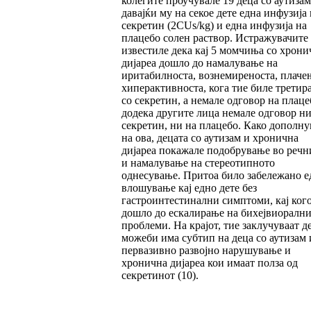
колегите проучувале 19 деца со аутизам
давајќи му на секое дете една инфузија 
секретин (2CUs/kg) и една инфузија на
плацебо солен раствор. Истражувачите
известиле дека кај 5 момчиња со хрони
дијареа дошло до намалување на
иритабилноста, вознемиреноста, плаче
хиперактивноста, кога тие биле третир
со секретин, а немале одговор на плаце
додека другите лица немале одговор ни
секретин, ни на плацебо. Како дополн
на ова, децата со аутизам и хронична
дијареа покажале подобрување во речн
и намалување на стереотипното
однесување. Притоа било забележано е
влошување кај едно дете без
гастроинтестинални симптоми, кај ког
дошло до ескалирање на бихејвиорални
проблеми. На крајот, тие заклучуваат д
можеби има субтип на деца со аутизам
первазивно развојно нарушување и
хронична дијареа кои имаат полза од
секретинот (10).