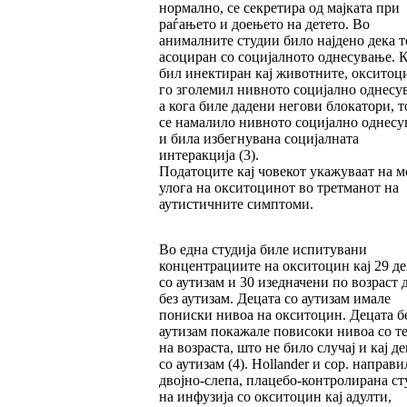
нормално, се секретира од мајката при
раѓањето и доењето на детето. Во
анималните студии било најдено дека то
асоциран со социјалното однесување. 
бил инектиран кај животните, окситоц
го зголемил нивното социјално однесу
а кога биле дадени негови блокатори, 
се намалило нивното социјално однес
и била избегнувана социјалната
интеракција (3).
Податоците кај човекот укажуваат на 
улога на окситоцинот во третманот на
аутистичните симптоми.
Во една студија биле испитувани
концентрациите на окситоцин кај 29 де
со аутизам и 30 изедначени по возраст 
без аутизам. Децата со аутизам имале
пониски нивоа на окситоцин. Децата б
аутизам покажале повисоки нивоа со т
на возраста, што не било случај и кај д
со аутизам (4). Hollander и сор. направи
двојно-слепа, плацебо-контролирана ст
на инфузија со окситоцин кај адулти,