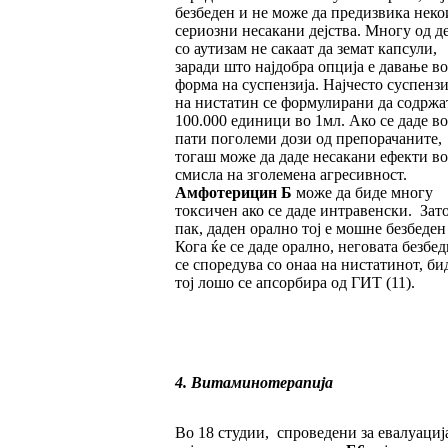
безбеден и не може да предизвика неко
сериозни несакани дејства. Многу од д
со аутизам не сакаат да земат капсули,
заради што најдобра опција е давање во
форма на суспензија. Најчесто суспенз
на нистатин се формулирани да содржа
100.000 единици во 1мл. Ако се даде во
пати поголеми дози од препорачаните,
тогаш може да даде несакани ефекти во
смисла на зголемена агресивност.
Амфотерицин Б
може да биде многу
токсичен ако се даде интравенски. Зато
пак, даден орално тој е мошне безбеден
Кога ќе се даде орално, неговата безбе
се споредува со онаа на нистатинот, би
тој лошо се апсорбира од ГИТ (11).
4. Витаминотерапија
Во 18 студии, спроведени за евалуациј