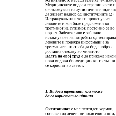
когнитивното нарушување кај аутизмот
Медицинските видови терапии често и
овозможуваат на аутистичните индиви
да живеат надвор од институциите (2).
Истражувањата што ги проценуваат
лековите и кои биле предложени во
третманот на аутизмот, постојано се во
пораст. Забележливо е забрзано
истакнување на потребата од тестирањ
лековите и подобра информација за
третманите што треба да биде побрзо
достапна отколку во минатото.
Целта на овој труд
е да прикаже некои
нови видови биомедицински третмани
се користат во светот.
1. Видови третмани кои може
да се користат во иднина
Окситоцинот
е мал пептиден хормон,
составен од девет аминокиселини што,