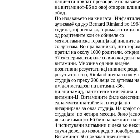
пациенти првпат прозбореле по давање
на витаминот-Б6 во овој отворен клин
обид.
По издавањето на книгата "Инфантиле
аутизам# од д-р Bernard Rimland во 196
година, тој почнал да прима стотици п
од родителите кои се обиделе со
мегавитаминска терапија кај нивните д
со аутизам. Во прашалникот, што тој им
пратил на околу 1000 родители, открил
57 експериментирале со високи дози н
витамини. Мнозина од нив виделе
позитивни резултати кај нивните деца.
резултат на тоа, Rimland почнал голема
студија со преку 200 деца со аутизам на
им дал мегадози на витамин-Б6,
нијацинамид, пантотенска киселина и
витамин-Ц. Витамините биле сместени
една мултипна таблета, специјално
дизајнирана за оваа студија. На крајот о
студијата, по четири месеци, било јасно
дека витаминот Б6 бил најважниот од с
4 испитувани витамини и дека во неко
случи довел до извонредно подобрувањ
Витаминот-Б6 покажал значително