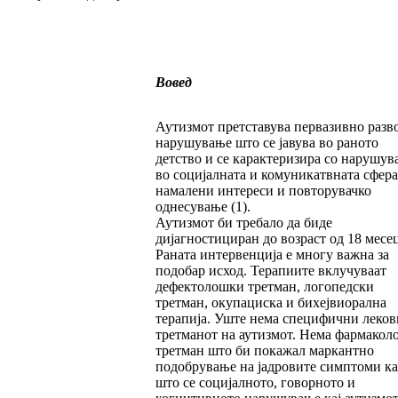
Вовед
Аутизмот претставува первазивно разв
нарушување што се јавува во раното
детство и се карактеризира со нарушув
во социјалната и комуникатвната сфера
намалени интереси и повторувачко
однесување (1).
Аутизмот би требало да биде
дијагностициран до возраст од 18 месе
Раната интервенција е многу важна за
подобар исход. Терапиите вклучуваат
дефектолошки третман, логопедски
третман, окупациска и бихејвиорална
терапија. Уште нема специфични леков
третманот на аутизмот. Нема фармако
третман што би покажал маркантно
подобрување на јадровите симптоми ка
што се социјалното, говорното и