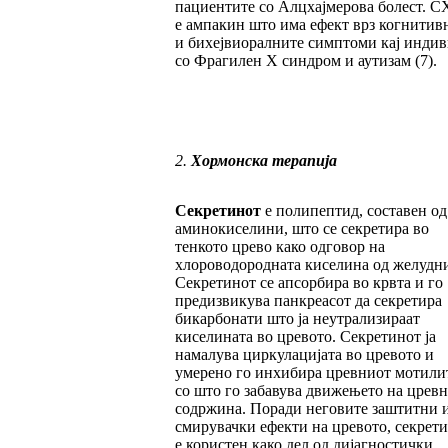
пациентите со Алцхајмерова болест. C
е ампакин што има ефект врз когнитив
и бихејвиоралните симптоми кај инди
со Фрагилен X синдром и аутизам (7).
2.
Хормонска терапија
Секретинот
е полипептид, составен од
аминокиселини, што се секретира во
тенкото црево како одговор на
хлороводородната киселина од желудни
Секретинот се апсорбира во крвта и го
предизвикува панкреасот да секретира
бикарбонати што ја неутрализираат
киселината во цревото. Секретинот ја
намалува циркулацијата во цревото и
умерено го инхибира цревниот мотилит
со што го забавува движењето на цревн
содржина. Поради неговите заштитни 
смирувачки ефекти на цревото, секрет
е користен како дел од дијагностички