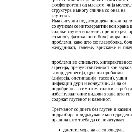
фосфопротеин од млекото, чија молеку
структура е многу слична со онаа на
глутенот.
Има сигурни податоци дека некои од л
со аутизам се интолерантни кон храна 
содржи глутен и казеин, при што реаги
со многу физикални и бихејвиорални
проблеми, како што се: главоболка, бол
желудникот, гадење, врискање и плач
проблеми во спиењето, хиперактивност
агресија, пречувствителност кон звуков
замор, депресија, цревни проблеми
(дијареја, опстипација, гасови), ушни
инфекции дури и конвулзии. За да се
подобри оваа симптоматологија треба д
избегнуваат оние видови храна што ги
содржат глутенот и казеинот.
Третманот со диета без глутен и казеин
подразбира придржување кон одредени
правила што треба да се почитуваат:
диетата мора да се спроведува