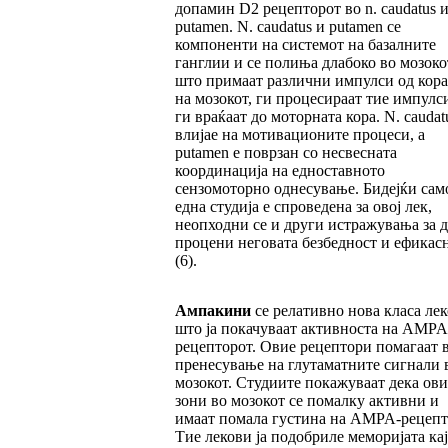
допамин D2 рецепторот во n. caudatus и
putamen. N. caudatus и putamen се
компоненти на системот на базалните
ганглии и се полиња длабоко во мозоко
што примаат различни импулси од кора
на мозокот, ги процесираат тие импулс
ги враќаат до моторната кора. N. caudat
влијае на мотивационите процеси, а
putamen е поврзан со несвесната
координација на едноставното
сензомоторно однесување. Бидејќи сам
една студија е спроведена за овој лек,
неопходни се и други истражувања за д
процени неговата безбедност и ефикас
(6).
Ампакини
се релативно нова класа ле
што ја покачуваат активноста на AMPA
рецепторот. Овие рецептори помагаат 
пренесување на глутаматните сигнали 
мозокот. Студиите покажуваат дека ови
зони во мозокот се помалку активни и
имаат помала густина на AMPA-рецепт
Тие лекови ја подобриле меморијата кај