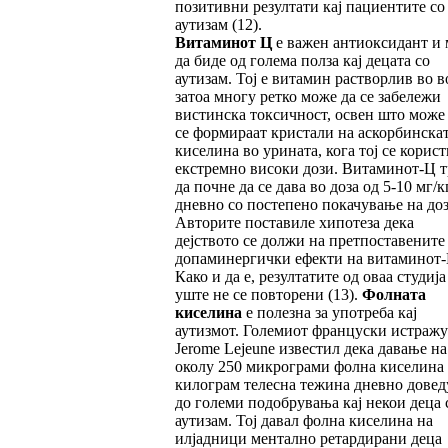
позитивни резултати кај пациентите со
аутизам (12).
Витаминот Ц
е важен антиоксидант и
да биде од голема полза кај децата со
аутизам. Тој е витамин растворлив во в
затоа многу ретко може да се забележи
вистинска токсичност, освен што може
се формираат кристали на аскорбинска
киселина во урината, кога тој се корист
екстремно високи дози. Витаминот-Ц т
да почне да се дава во доза од 5-10 мг/к
дневно со постепено покачување на доз
Авторите поставиле хипотеза дека
дејството се должи на претпоставените
допаминергички ефекти на витаминот-
Како и да е, резултатите од оваа студија
уште не се повторени (13).
Фолната
киселина
е полезна за употреба кај
аутизмот. Големиот француски истражу
Jerome Lejeune известил дека давање на
околу 250 микрограми фолна киселина
килограм телесна тежина дневно довед
до големи подобрувања кај некои деца 
аутизам. Тој давал фолна киселина на
илјадници ментално ретардирани деца