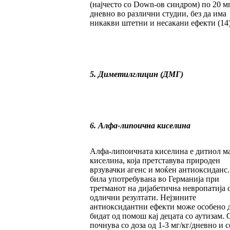
(најчесто со Down-ов синдром) по 20 м
дневно во различни студии, без да има
никакви штетни и несакани ефекти (14)
5. Диметилглицин (ДМГ)
6. Алфа-липоична киселина
Алфа-липоичната киселина е дитиол м
киселина, која претставува природен
врзувачки агенс и моќен антиоксиданс.
била употребувана во Германија при
третманот на дијабетична невропатија 
одлични резултати. Нејзините
антиоксидантни ефекти може особено 
бидат од помош кај децата со аутизам. 
почнува со доза од 1-3 мг/кг/дневно и с