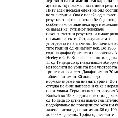
дејството на
витаминот Б6
кај лицата 
аутизам, тој покажал позитивни резулта
Ниту еден несакан ефект не бил соопш
во тие студии. Ова е повеќе од значаен
резултат за ефикасноста и безбедноста,
особено ако се знае дека другите леков
се даваат кај аутизмот покажале
неконзистентни резултати и имале ризи
несакани ефекти. Истражувањата за
употребата на витаминот Б6 почнале во
тите години од минатиот век. Во 1966
година двајца британски невролози - A.
Heeley и G.E. Roberts – соопштиле дека 
11 од 19 деца со аутизам нашле абнорм
метаболити во урината при употребата
триптофански тест. Давајќи им по 30 м
таблета витамин-Б6 дошло до
нормализирање на нивната урина. Во т
студија не биле направени бихејвиорал
испитувања. Германскиот истражувач V
Bonisch во 1968 година известил дека к
од 16 деца со аутизам имало значителн
подобрување во поведението кога им б
дадено високи дози витамин-Б6 од 100
до 600 мг дневно. Тројца од неговите