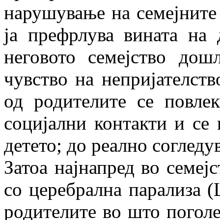
нарушување на семејните
ја префрлува вината на 
неговото семејство дошл
чувство на непријателств
од родителите се повлек
социјални контакти и се 
детето; до реално согледув
Затоа најнапред во семејс
со церебрална парализа (
родителите во што поголе