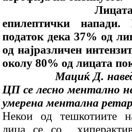
Лицата со ЦП ч
епилептички напади. 
податок дека 37% од ли
од најразличен интензит
околу 80% од лицата по
Мациќ Д. наведува д
ЦП се лесно ментално не
умерена ментална ретар
Некои од тешкотиите н
лица се со хиперактив