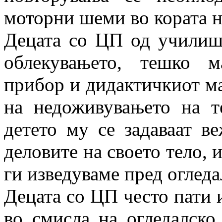
моторни шеми во кората н
Децата со ЦП од училиш
облекувањето, тешко 
прибор и дидактичкиот мат
на недоживувањето на те
детето му се задаваат в
деловите на своето тело, 
ги изведуваме пред огледа
Децата со ЦП често пати
во смисла на огледалско