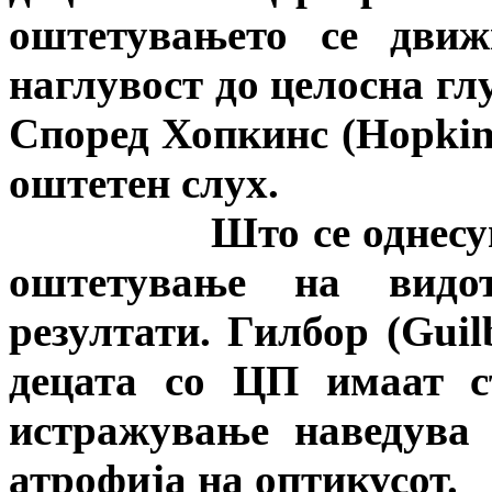
оштетувањето се движ
наглувост до целосна глу
Според Хопкинс (
Hopkin
оштетен слух.
Што се однесува до
оштетување на видо
резултати. Гилбор (
Guil
децата со ЦП имаат с
истражување наведува
атрофија на оптикусот.