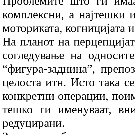
Проблемите што ги има
комплексни, а најтешки и
моториката, когницијата и
На планот на перцепцијат
согледување на односите
“фигура-заднина”, препо
целоста итн. Исто така с
конкретни операции, поим 
тешко ги именуваат, вн
редуцирани.