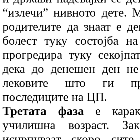
“излечи” нивното дете. 
родителите да знаат е де
болест туку состојба н
прогредира туку секојпа
дека до денешен ден не
лековите што ги пр
последиците на ЦП.
Третата фаза
е каракт
училишна возраст. За
исцрпуваат скоро сит