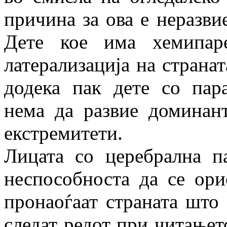
причина за ова е неразвие
Дете кое има хемипар
латерализација на странат
додека пак дете со пара
нема да развие доминант
екстремитети.
Лицата со церебрална п
неспособноста да се ори
пронаоѓаат страната што 
следат редот при читањет