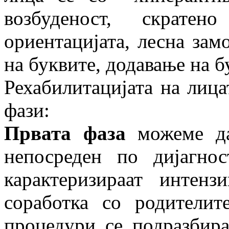
возбуденост, скрате
ориентацијата, лесна зам
на буквите, додавање на б
Рехабилитацијата на лица
фази:
Првата фаза
можеме да
непосреден по дијагно
карактеризираат интен
соработка со родителит
процедури се подразбира