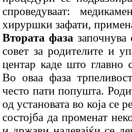
спроведуваат: медикамен
хируршки зафати, примена
Втората фаза
започнува 
совет за родителите и у
центар каде што главно с
Во оваа фаза трпеливос
често пати попушта. Роди
од установата во која се р
состојба да променат нек
и држави надевајќи се дек