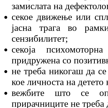
замислата на дефектоло
секое движење или спл
јасна трага во рамк
сензибилитет;
секоја психомоторн
придружена со позитивн
не треба никогаш да се
кое личноста на детето 
вежбите што се оп
прирачниците не треба д