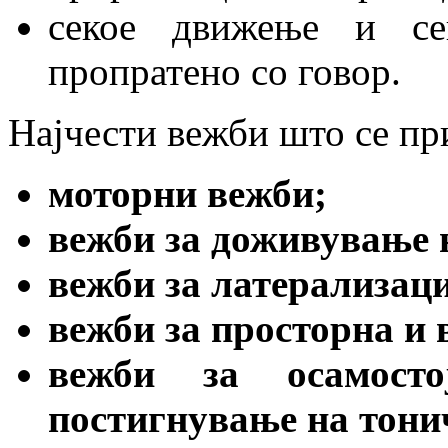
секое движење и се
пропратено со говор.
Најчести вежби што се при
моторни вежби;
вежби за доживување н
вежби за латерализаци
вежби за просторна и 
вежби за осамост
постигнување на тони