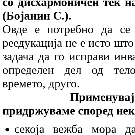
со дисхармоничен тек н
(Бојанин С.).
Овде е потребно да се 
реедукација не е исто што
задача да го исправи инв
определен дел од тело
времето, друго.
Применувајќи ги о
придржуваме според нек
секоја вежба мора д