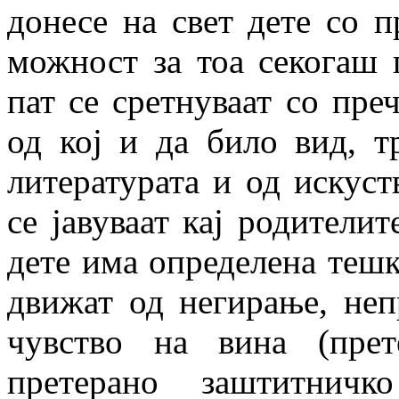
донесе на свет дете со п
можност за тоа секогаш 
пат се сретнуваат со преч
од кој и да било вид, т
литературата и од искуст
се јавуваат кај родителит
дете има определена тешко
движат од негирање, неп
чувство на вина (прет
претерано заштитничк