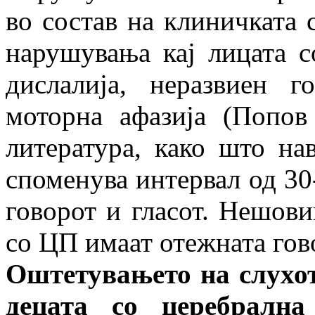
во состав на клиничката 
нарушувања кај лицата с
дислалија, неразвиен г
моторна афазија (Попов
литература, како што н
споменува интервал од 30
говорот и гласот. Нешови
со ЦП имаат отежната гов
Оштетувањето на слухот 
децата со церебрална