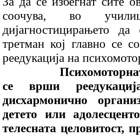
За да се избегнат сите о
соочува, во учил
дијагностицирањето да
третман кој главно се с
реедукација на психомото
Психомоторната рее
се врши реедукаци
дисхармонично органи
детето или адолесцент
телесната целовитост, п