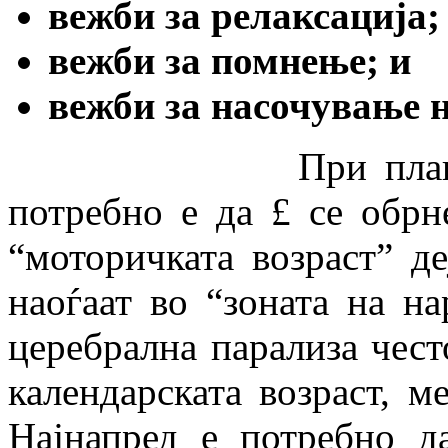
вежби за релаксација;
вежби за помнење; и
вежби за насочување 
При планирањето
потребно е да £ се обрн
“моторичката возраст” д
наоѓаат во “зоната на на
церебрална парализа чест
календарската возраст, м
Најнапред е потребно д