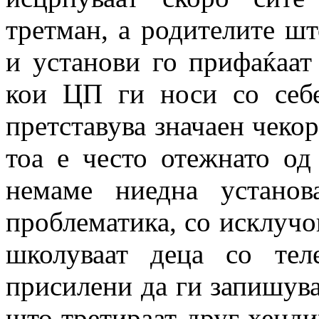
третман, а родителите ш
и установи го прифаќаат
кои ЦП ги носи со себ
претставува значаен чекор
тоа е често отежнато од
немаме ниедна установ
проблематика, со исклучо
школуваат деца со тел
присилени да ги запишува
што третираат друг хендик