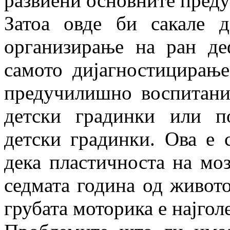
развиени основните преду
Затоа овде би сакале д
организирање на ран д
самото дијагностицирањ
предучилишно воспитани
детски градинки или п
детски градинки. Ова е 
дека пластичноста на моз
седмата година од живото
грубата моторика е најгол