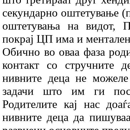
секундарно оштетување (п
оштетувања на видот, 
покрај ЦП има и ментален
Обично во оваа фаза роди
контакт со стручните д
нивните деца не можеле
задачи што им ги пос
Родителите кај нас доа
нивните деца да пишуваат