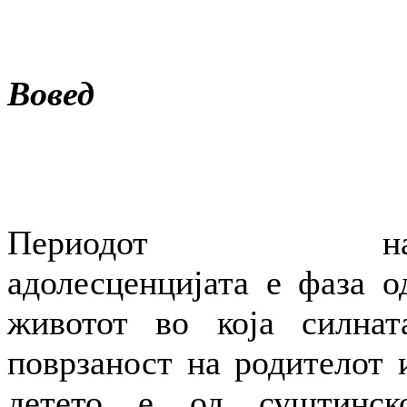
Вовед
Периодот н
адолесценцијата е фаза о
животот во која силнат
поврзаност на родителот 
детето е од суштинск