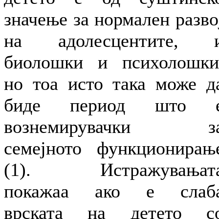
значење за нормален разво
на адолесцентите, 
биолошки и психолошки
но тоа исто така може д
биде период што 
вознемирувачки з
семејното функционирањ
(1). Истражувањат
покажаа ако е слаб
врската на детето с