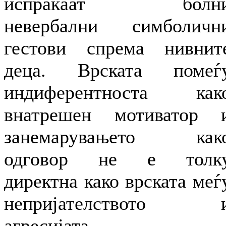
испраќаат болн
невербални симболичн
гестови спрема нивнит
деца. Врската помеѓ
индиферентноста как
внатрешен мотиватор 
занемарувањето как
одговор не е толк
директна како врската меѓ
непријателството 
агресијата.