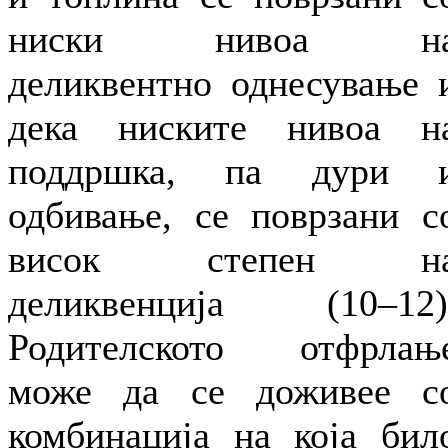
ниски нивоа н
деликвентно однесување 
дека ниските нивоа н
поддршка, па дури 
одбивање, се поврзани с
висок степен н
деликвенција (10–12)
Родителското отфрлањ
може да се доживее с
комбинација на која бил