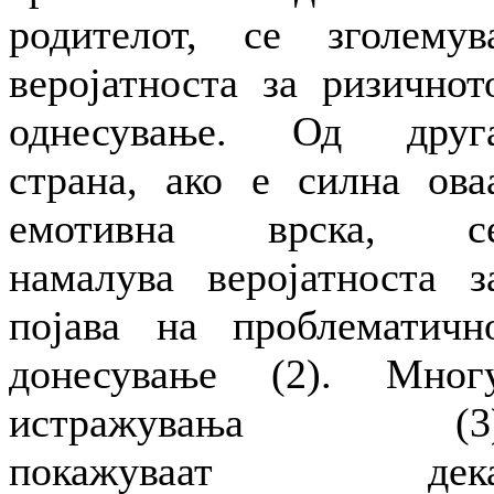
родителот, се зголемув
веројатноста за ризичнот
однесување. Од друг
страна, ако е силна ова
емотивна врска, с
намалува веројатноста з
појава на проблематичн
донесување (2). Мног
истражувања (3
покажуваат дек