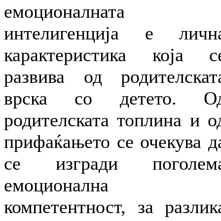
емоционалната
интелигенција е личн
карактеристика која с
развива од родителскат
врска со детето. О
родителската топлина и о
прифаќањето се очекува д
се изгради поголем
емоционална
компетентност, за разлик