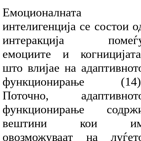
Емоционалната
интелигенција се состои о
интеракција помеѓ
емоциите и когницијата
што влијае на адаптивнот
функционирање (14)
Поточно, адаптивнот
функционирање содрж
вештини кои и
овозможуваат на луѓет