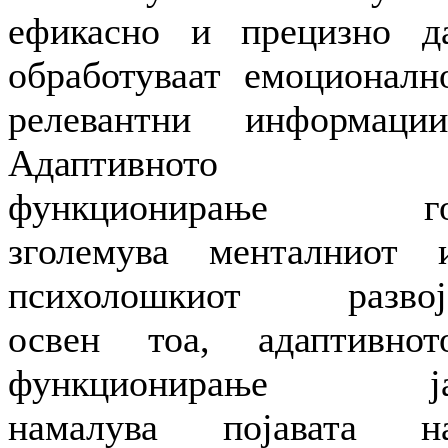
ефикасно и прецизно д
обработуваат емоционалн
релевантни информации
Адаптивното
функционирање г
зголемува менталниот 
психолошкиот развој
освен тоа, адаптивнот
функционирање ј
намалува појавата н