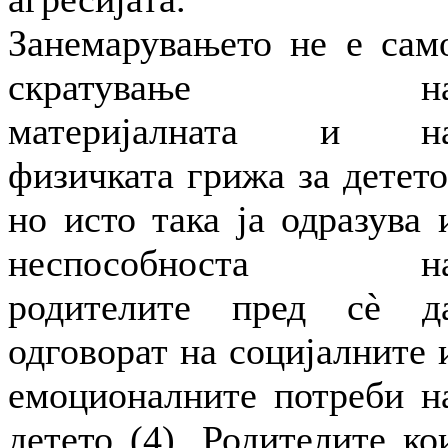
Занемарувањето не е сам
скратување н
материјалната и н
физичката грижа за детето
но исто така ја одразува 
неспособноста н
родителите пред сè д
одговорат на социјалните 
емоционалните потреби н
детето (4). Родителите ко