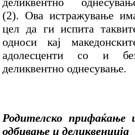
деликвентно однесувањ
(2). Ова истражување им
цел да ги испита таквит
односи кај македонскит
адолесценти со и бе
деликвентно однесување.
Родителско прифаќање 
одбивање и деликвенција