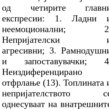
од четирите главн
експресии: 1. Ладни 
неемоционални; 2
Непријателски 
агресивни; 3. Рамнодушн
и запоставувачки; 4
Неиздиференцирано
отфрлање (13). Топлината 
непријателството с
однесуваат на внатрешнит