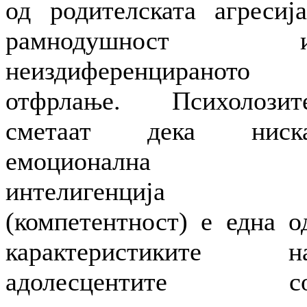
од родителската агресија
рамнодушност 
неиздиференцираното
отфрлање. Психолозит
сметаат дека ниск
емоционална
интелигенција
(компетентност) е една о
карактеристиките н
адолесцентите с