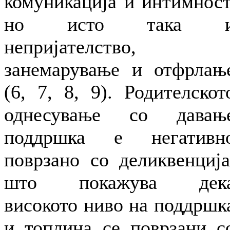
комуникација и интимност
но исто така 
непријателство,
занемарување и отфрлањ
(6, 7, 8, 9). Родителскот
однесување со давањ
поддршка е негативн
поврзано со деликвенција
што покажува дек
високото ниво на поддршк
и топлина се поврзани с