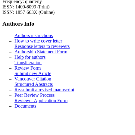
Frequency: quarterly
ISSN: 1409-6099 (Print)
ISSN: 1857-663X (Online)
Authors Info
Authors instructions
How to write cover letter
Response letters to reviewers
Authorship Statement Form
Help for authors
Transliteration
Review Form
Submit new Article
Vancouver Citation
Structured Abstracts
Re-submit a revised manuscript
Peer Review Process
Reviewer Application Form
Documents