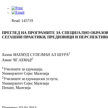
Read: 145719
ПРЕГЛЕД НА ПРОГРАМИТЕ ЗА СПЕЦИЈАЛНО ОБРАЗОВ
СЕГАШНИ ПРАКТИКИ, ПРЕДИЗВИЦИ И ПЕРСПЕКТИВ
1
Хамза МАХМУД СУЛЕЈМАН АЛ ШУРА
2
Азнан ЧЕ АХМАД
1
Училиште за едукација,
Универзитет Сејнс Малезија
2
Училиште за едукациски услуги,
Универзитет Сејнс Малезија
Пенанг, Малезија
Примено: 02.04.2014