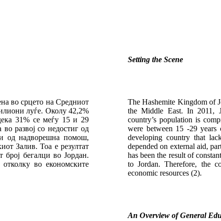
Setting the Scene
ена во срцето на Средниот
The Hashemite Kingdom of Jord
милиони луѓе. Околу 42,2%
the Middle East. In 2011, 
дека 31% се меѓу 15 и 29
country’s population is com
а во развој со недостиг од
were between 15 -29 years ol
си од надворешна помош,
developing country that lac
иот Залив. Тоа е резултат
depended on external aid, par
 број бегалци во Јордан.
has been the result of constan
е отколку во економските
to Jordan. Therefore, the 
economic resources (2).
An Overview of General Edu