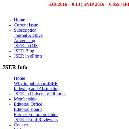
SJR 2016 = 0.13 | SNIP 2016 = 0.059 | IP
Home
Current Issue
Subscription
Journal Archive
Advertising
JSER in OJS
JSER Blog
JSER in ePrints
JSER Info
Home
Why to publish in JSER
Indexing and Abstracting
JSER in University Libraries
Membership
Editorial Office
Editorial Board
Former Editors-in-Chief
JSER List of Reviewers
Contact