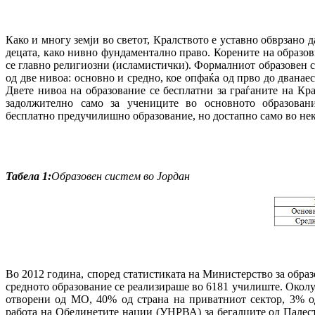
Како и многу земји во светот, Кралството е уставно обврзано д
децата, како нивно фундаментално право. Корените на образо
се главно религиозни (исламистички). Формалниот образовен си
од две нивоа: основно и средно, кое опфаќа од прво до дванаес
Двете нивоа на образование се бесплатни за граѓаните на Кр
задолжително само за учениците во основното образован
бесплатно предучилишно образование, но достапно само во некои
Табела 1:
Образовен систем во Јордан
Во 2012 година, според статистиката на Министерство за обра
средното образование се реализираше во 6181 училиште. Окол
отворени од МО, 40% од страна на приватниот сектор, 3% о
работа на Обединетите нации (УНРВА) за бегалците од Палес