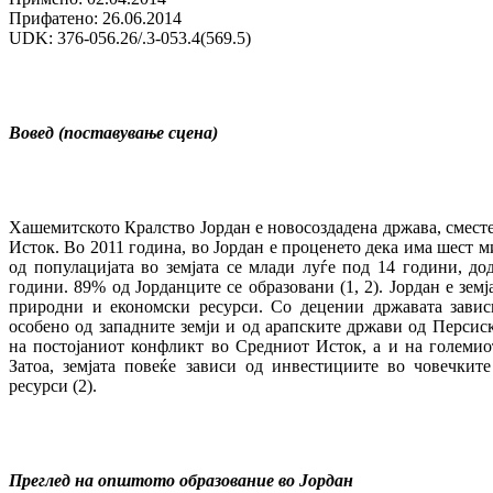
Прифатено: 26.06.2014
UDK: 376-056.26/.3-053.4(569.5)
Вовед (поставување сцена)
Хашемитското Кралство Јордан е новосоздадена држава, смест
Исток. Во 2011 година, во Јордан е проценето дека има шест 
од популацијата во земјата се млади луѓе под 14 години, до
години. 89% од Јорданците се образовани (1, 2). Јордан е земј
природни и економски ресурси. Со децении државата зави
особено од западните земји и од арапските држави од Персиск
на постојаниот конфликт во Средниот Исток, а и на големиот
Затоа, земјата повеќе зависи од инвестициите во човечкит
ресурси (2).
Преглед на општото образование во Јордан