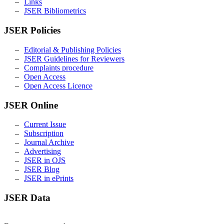
Links
JSER Bibliometrics
JSER Policies
Editorial & Publishing Policies
JSER Guidelines for Reviewers
Complaints procedure
Open Access
Open Access Licence
JSER Online
Current Issue
Subscription
Journal Archive
Advertising
JSER in OJS
JSER Blog
JSER in ePrints
JSER Data