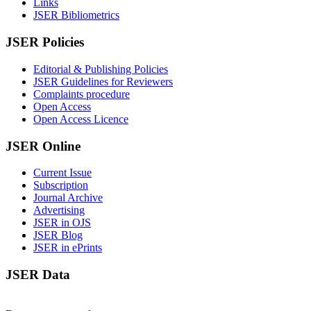
Links
JSER Bibliometrics
JSER Policies
Editorial & Publishing Policies
JSER Guidelines for Reviewers
Complaints procedure
Open Access
Open Access Licence
JSER Online
Current Issue
Subscription
Journal Archive
Advertising
JSER in OJS
JSER Blog
JSER in ePrints
JSER Data