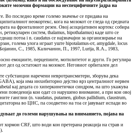
соките мозочни формации на неспецифичните јадра на
е. Во последно време големо значење се придава на
питалниот неокортекс, кога на мозокот се гледа од средната
кората на фронталниот резен. Овој асоцијативен кортекс собира
ретикуларен систем, thalamus, hipothalamus) каде што се
наш потоа i n. caudatus се најзначајни за организирање на
н, голема улога играат уште hipotalamus-от, amygdale, locus
анин, С., 1985, Каличанин, П., 1997, Lurija, R.A., 1983,
носно емоциите, перцепиите, мотилитетот и други. Го регулира
иот дел од остатокот на мозокот. Неговиот орбитален дел
ите субстанции наречени невротрансмитери, зборува дека
GABA), која има инхибиторно дејство врз централниот нервен
mibetal кај децата со хиперкинетички синдром, на што укажува
оени поведенија кои одат со нарушено внимание, а при кои овој
 ганглии (n. vaudatus, putamen, globus pallidium, claustrum,
сцитаторна во ЦНС, па соодветно на тоа се јавуваат испади во
едуваат до големи нарушувања на вниманието, појава на
т хормон CRF, што води кон претерана реакција на страв и
).