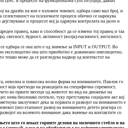
а на ЦНС и процесот на функционална супституција, даваат
ј на дразби на кои е изложен човекот, одбира само мал број, и
Таа селективност на психичките процеси обично се нарекува
ејствување и процесот кој ја одржува контролата на јасен и
еден правец, како и способност да се измени тој правец и таа
), свесност, будност, активност (волја)-пасивност, вигилност,
 се одбира се она што е од значење за INPUT и OUTPUT. Во
рави експлицитно она што првобитно е доживеано имплицитно,
то тешко може да се разгледува надвор од контекстот на
неволна и повисока волна форма на вниманието. Павлов го
ост која претходи на реакцијата на специфична спремност,
енчето во првите месеци од животот во вид на движење на
цес нема биолошко потекло, туку претставува социјален акт кој
метнува заклучокот дека за појавата и развојот на вниманието е
овекот (низ етапниот развој на вниманието детето реагира со
 развојот на волевото внимание дава значење на контактите со
о што го имаат горните делови на мозочното стебло и на
ење
(arousal),
како и на обезбедување на најгенерализираната