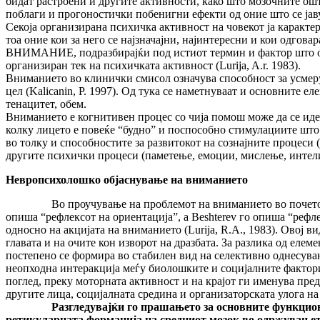
бидат растроени и другите активности, како што мозочните ошт
поблаги и прогоностички побенигни ефекти од оние што се јавув
Секоја организирана психичка активност на човекот ја карактер
тоа оние кои за него се најзначајни, најинтересни и кои одгов
ВНИМАНИЕ, подразбирајќи под истиот термин и фактор што обез
организиран тек на психичката активност (Lurija, A.r. 1983).
Вниманието во клинички смисол означува способност за усмерув
цел (Kalicanin, P. 1997). Од тука се наметнуваат и основните е
тенацитет, обем.
Вниманието е когнитивен процес со чија помош може да се иде
колку лицето е повеќе “будно” и поспособно стимулациите што
во толку и способностите за развитокот на сознајните процеси 
другите психички процеси (паметење, емоции, мислење, интели
Невропсихолошко објаснување на вниманието
Во проучување на проблемот на вниманието во почетокот ин
опиша “рефлексот на ориентација”, а Beshterev го опиша “рефл
односно на акцијата на вниманието (Lurija, R.A., 1983). Овој 
главата и на очите кон изворот на дразбата. За разлика од еле
постепено се формира во стабилен вид на селективно однесување
неопходна интеракција меѓу биолошките и социјалните фактори,
поглед, преку моторната активност и на крајот ги именува пред
другите лица, социјалната средина и организаторската улога на
Разгледувајќи го прашањето за основните функционални 
ретикуларната формација на средниот мозок во одржувањет