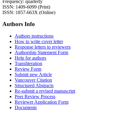
Frequency: quarterly
ISSN: 1409-6099 (Print)
ISSN: 1857-663X (Online)
Authors Info
Authors instructions
How to write cover letter
Response letters to reviewers
Authorship Statement Form
Help for authors
Transliteration
Review Form
Submit new Article
Vancouver Citation
Structured Abstracts
Re-submit a revised manuscript
Peer Review Process
Reviewer Application Form
Documents