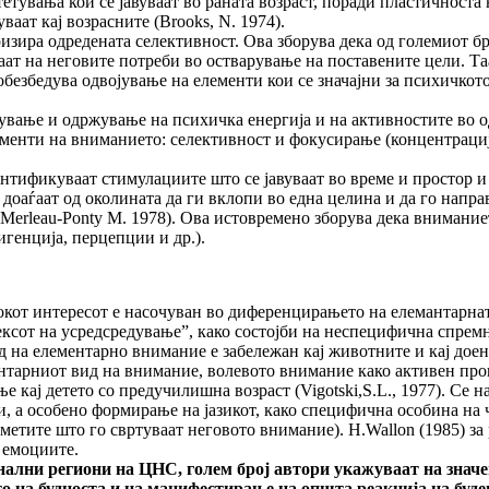
етувања кои се јавуваат во раната возраст, поради пластичност
аат кај возрасните (Brooks, N. 1974).
изира одредената селективност. Ова зборува дека од големиот бро
араат на неговите потреби во остварување на поставените цели. 
бедува одвојување на елементи кои се значајни за психичкото д
ање и одржување на психичка енергија и на активностите во одр
лементи на вниманието: селективност и фокусирање (концентрација
нтификуваат стимулациите што се јавуваат во време и простор и
 доаѓаат од околината да ги вклопи во една целина и да го нап
(Merleau-Ponty M. 1978). Ова истовремено зборува дека внимание
генција, перцепции и др.).
тересот е насочуван во диференцирањето на елемантарната, 
ексот на усредсредување”, како состојби на неспецифична спремн
вид на елементарно внимание е забележан кај животните и кај до
ментарниот вид на внимание, волевото внимание како активен про
 кај детето со предучилишна возраст (Vigotski,S.L., 1977). Се на
 а особено формирање на јазикот, како специфична особина на ч
метите што го свртуваат неговото внимание). H.Wallon (1985) за
 емоциите.
региони на ЦНС, голем број автори укажуваат на значењет
о на будноста и на манифестирање на општа реакција на буд