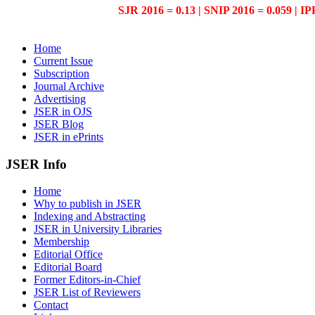
SJR 2016 = 0.13 | SNIP 2016 = 0.059 | IP
Home
Current Issue
Subscription
Journal Archive
Advertising
JSER in OJS
JSER Blog
JSER in ePrints
JSER Info
Home
Why to publish in JSER
Indexing and Abstracting
JSER in University Libraries
Membership
Editorial Office
Editorial Board
Former Editors-in-Chief
JSER List of Reviewers
Contact