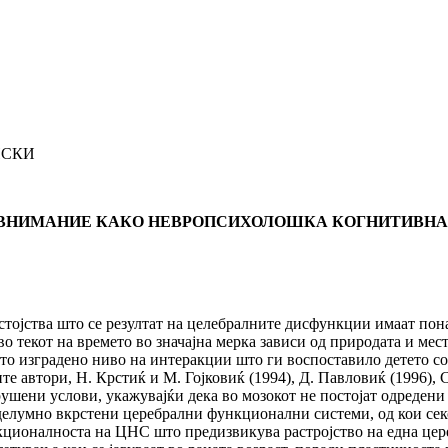
НСКИ
 ВНИМАНИЕ КАКО НЕВРОПСИХОЛОШКА КОГНИТИВНА
тва што се резултат на целебралните дисфункции имаат понагл
о текот на времето во значајна мерка зависи од природата и мест
о изградено ниво на интеракции што ги воспоставило детето со 
те автори, Н. Крстиќ и М. Гојковиќ (1994), Д. Павловиќ (1996), 
ушени услови, укажувајќи дека во мозокот не постојат одредени 
делумно вкрстени церебрални функционални системи, од кои сек
ционалноста на ЦНС што предизвикува растројство на една цереб