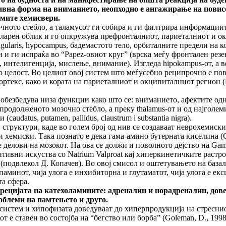
ктивна форма на вниманието, неопходно е ангажирање на пови
емите хемисвери.
чното стебло, а таламусот ги собира и ги филтрира информациит
рен облик и го опкружува префронталниот, париеталниот и окци
ingularis, hypocampus, бадемастото тело, орбиталните предели на 
ги испраќа во “Papez-овиот круг” (врска меѓу фронтален резен, 
нтелигенција, мислење, внимание). Изгледа hipokampus-от, а вед
елост. Во целиот овој систем што меѓусебно реципрочно е поврза
текс, како и кората на париеталниот и окципиталниот регион (Бој
 обезбедува низа функции како што се: вниманието, афектите од
и продолженото мозочно стебло, а преку thalamus-от и од најголем
datus, putamen, pallidus, claustrum i substantia nigra).
 структури, каде во голем број од нив се создаваат неврохемиск
хемиски. Така познато е дека гама-амино бутерната киселина (
те делови на мозокот. На ова се должи и поволното дејство на Ga
итивни искуства со Natrium Valproat кај хиперкинетичките растр
двлекол Д. Копачев). Во овој смисол и оштетувањето на базалните
паминот, чија улога е инхибиторна и глутаматот, чија улога е ек
а сфера.
рецијата на катехоламините: адреналин и норадреналин, дов
роблеми на памтењето и друго.
истем и хипофизата доведуваат до хиперпродукција на стреснио
 е ставен во состојба на “бегство или борба” (Goleman, D., 1998