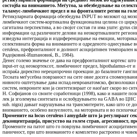
состојба на вниманието. Меѓутоа, за обезбедување на селе
таламус-лимбичкиот предел и на фронталните регии на гол
Ретикуларната формација обезбедува INPUT во мозокот од мозо
лимбичкиот систем-кортикална функционална целина со циркула
сагитална перспектива, а во својот состав ги има уште: gyrus c
информации од различните делови на неокортикалните региони и 
изведува интеграција и издиференцирање на емоции, моторика, и
селективната форма на вниманието и одреденото однесување во ц
ceruleus, префронталниот и долниот асоцијативен темпорален кор
Радојковиќ-Ишпановиќ, В., 1984).
Денес големо значење се дава на предфронталниот кортекс што
input-от од неокортексот, лимбичниот предел, hipothalamus-от 
испраќа директно нереципрочни проекции до базалните ганглии (cau
Тесната меѓусебна поврзаност на сите овие досега споменувани
нивното оштетување дава испад-невроанатомско, физиолошки и 
систем, невроните кои ја синтетизираат се наоѓаат скоро во си
Н. Софијанов со своите соработници (1998), како и нашите поз
лек ја зголемува синтезата и ослобудувањето на GABA во ЦНС (по
sub. nigra) даваат нарушувања на трансмитерите, како што се до
вниманието, особено визуелното, на моториката и во психичкат
Промените на
locus ceruleus i amygdale
што ја регулираат сек
деконцентрација, присуство на голем страв, агресивност, п
Промените на патот што го поврзува лимбичниот асоцијативенс
паничност, при што вниманието е комплетно растроено и човекот