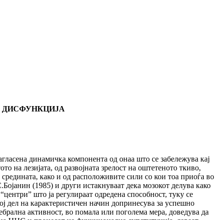
 ДИСФУНКЦИЈА
асена динамичка компонента од онаа што се забележува кај
ото на лезијата, од развојната зрелост на оштетеното ткиво,
средината, како и од расположивите сили со кои тоа приоѓа во
С.Бојанин (1985) и други истакнуваат дека мозокот делува како
“центри” што ја регулираат одредена способност, туку се
ој дел на карактеристичен начин допринесува за успешно
рална активност, во помала или поголема мера, доведува да