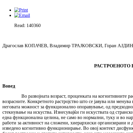
Read: 140360
Драгослав КОПАЧЕВ, Владимир ТРАЈКОВСКИ, Горан АЈДИ
РАСТРОЕНОТО
Вовед
Во развојната возраст, проценката на когнитивните растојс
возрасните. Конкретното растројство што се јавува или менува в
неговата можност за функционално опоравување, од предходнот
стекнување на искуства. Изнесувајќи ги искуствата од странски
една функционална целина, не само во нормални, туку и во нар
работи за активност на сложени, хиерархиски организирани и 
изведено когнитивно функционирање. Во овој контект дисфунк