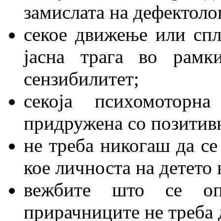
замислата на дефектоло
секое движење или спл
јасна трага во рамк
сензибилитет;
секоја психомоторн
придружена со позитивн
не треба никогаш да се
кое личноста на детето 
вежбите што се оп
прирачниците не треба д