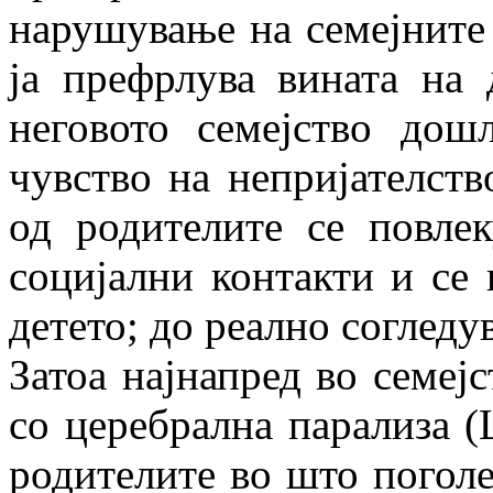
нарушување на семејните
ја префрлува вината на 
неговото семејство дошл
чувство на непријателств
од родителите се повлек
социјални контакти и се 
детето; до реално согледув
Затоа најнапред во семејс
со церебрална парализа (
родителите во што поголе