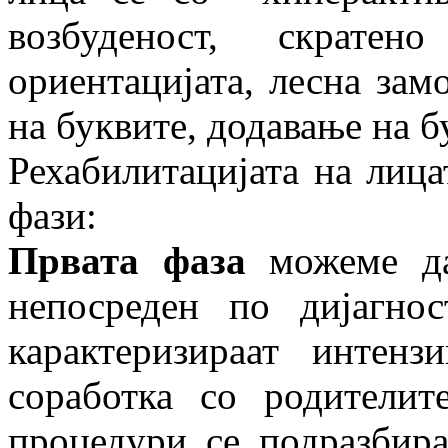
возбуденост, скрате
ориентацијата, лесна зам
на буквите, додавање на б
Рехабилитацијата на лица
фази:
Првата фаза
можеме да
непосреден по дијагно
карактеризираат интен
соработка со родителит
процедури се подразбира