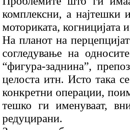
Проблемите што ги има
комплексни, а најтешки и
моториката, когницијата и
На планот на перцепцијат
согледување на односите
“фигура-заднина”, препо
целоста итн. Исто така с
конкретни операции, поим 
тешко ги именуваат, вн
редуцирани.