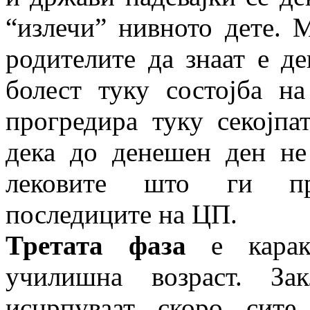
“излечи” нивното дете. 
родителите да знаат е де
болест туку состојба н
прогредира туку секојпа
дека до денешен ден не
лековите што ги пр
последиците на ЦП.
Третата фаза
е каракт
училишна возраст. За
исцрпуваат скоро сит