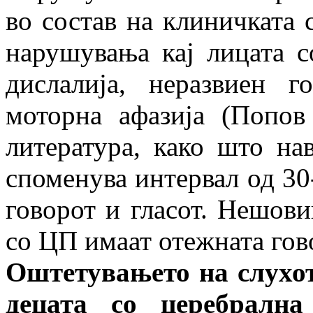
во состав на клиничката 
нарушувања кај лицата с
дислалија, неразвиен г
моторна афазија (Попов
литература, како што н
споменува интервал од 30
говорот и гласот. Нешови
со ЦП имаат отежната гов
Оштетувањето на слухот 
децата со церебрална