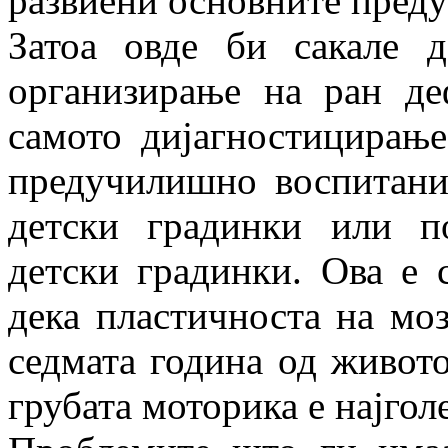
развиени основните преду
Затоа овде би сакале д
организирање на ран д
самото дијагностицирањ
предучилишно воспитани
детски градинки или п
детски градинки. Ова е 
дека пластичноста на моз
седмата година од живото
грубата моторика е најгол