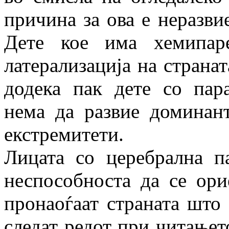
причина за ова е неразвие
Дете кое има хемипар
латерализација на странат
додека пак дете со пара
нема да развие доминант
екстремитети.
Лицата со церебрална п
неспособноста да се ори
пронаоѓаат страната што 
следат редот при читањет