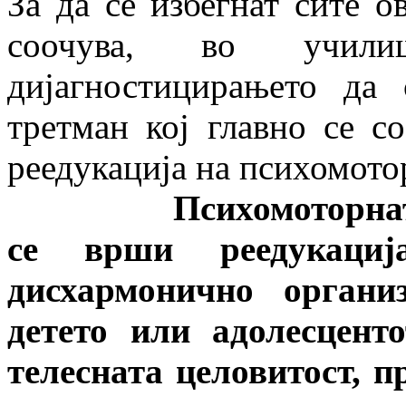
За да се избегнат сите о
соочува, во учил
дијагностицирањето да
третман кој главно се с
реедукација на психомото
Психомоторната рее
се врши реедукаци
дисхармонично органи
детето или адолесцент
телесната целовитост, п