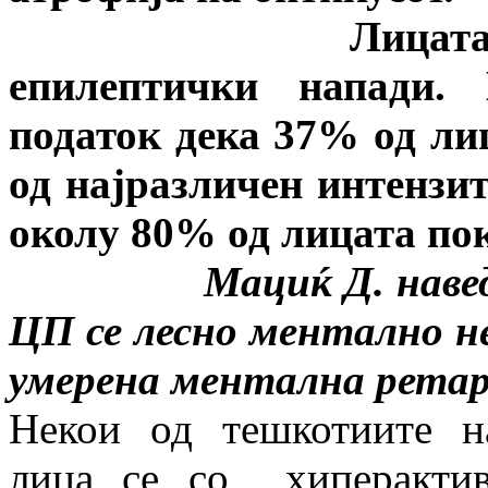
Лицата со ЦП ч
епилептички напади. 
податок дека 37% од ли
од најразличен интензит
околу 80% од лицата по
Мациќ Д. наведува д
ЦП се лесно ментално не
умерена ментална ретар
Некои од тешкотиите н
лица се со хиперактив