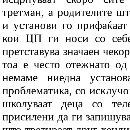
третман, а родителите ш
и установи го прифаќаат
кои ЦП ги носи со себ
претставува значаен чекор
тоа е често отежнато од
немаме ниедна установ
проблематика, со исклучо
школуваат деца со тел
присилени да ги запишува
што третираат друг хендик