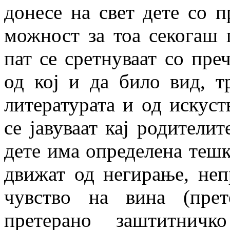
донесе на свет дете со п
можност за тоа секогаш 
пат се сретнуваат со преч
од кој и да било вид, т
литературата и од искуст
се јавуваат кај родителит
дете има определена тешко
движат од негирање, неп
чувство на вина (прет
претерано заштитничк