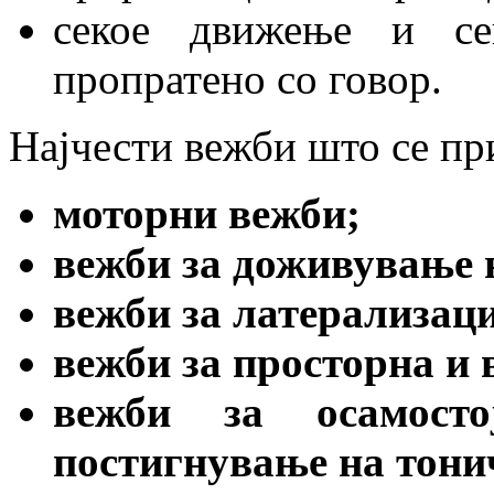
секое движење и се
пропратено со говор.
Најчести вежби што се при
моторни вежби;
вежби за доживување н
вежби за латерализаци
вежби за просторна и 
вежби за осамост
постигнување на тони