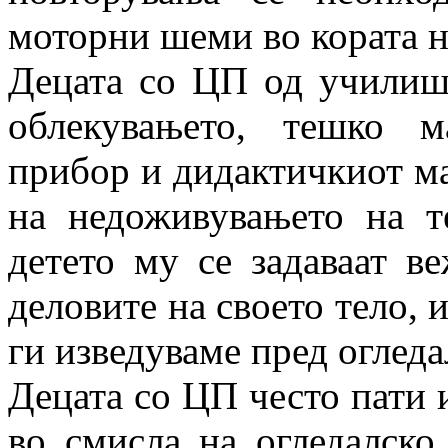
моторни шеми во кората н
Децата со ЦП од училиш
облекувањето, тешко 
прибор и дидактичкиот мат
на недоживувањето на те
детето му се задаваат в
деловите на своето тело, 
ги изведуваме пред огледа
Децата со ЦП често пати
во смисла на огледалско