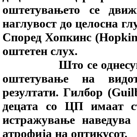
оштетувањето се движ
наглувост до целосна глу
Според Хопкинс (
Hopkin
оштетен слух.
Што се однесува до
оштетување на видо
резултати. Гилбор (
Guil
децата со ЦП имаат с
истражување наведува
атрофија на оптикусот.