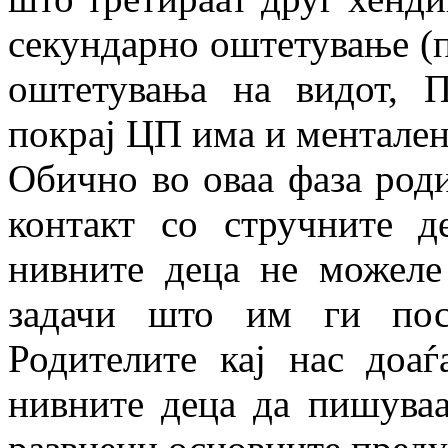
секундарно оштетување (п
оштетувања на видот, 
покрај ЦП има и ментален
Обично во оваа фаза роди
контакт со стручните д
нивните деца не можеле
задачи што им ги пос
Родителите кај нас доа
нивните деца да пишуваат