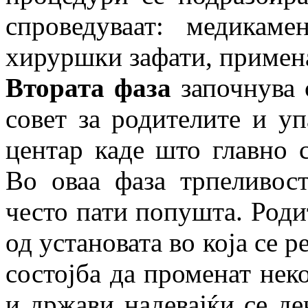
спроведуваат: медикамен
хируршки зафати, примена
Втората фаза
започнува 
совет за родителите и у
центар каде што главно с
Во оваа фаза трпеливос
често пати попушта. Роди
од установата во која се р
состојба да променат нек
и држави надевајќи се дек