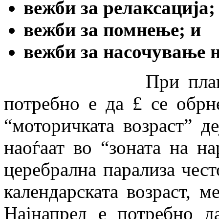
вежби за релаксација;
вежби за помнење; и
вежби за насочување 
При планирањето
потребно е да £ се обрн
“моторичката возраст” д
наоѓаат во “зоната на на
церебрална парализа чест
календарската возраст, м
Најнапред е потребно д