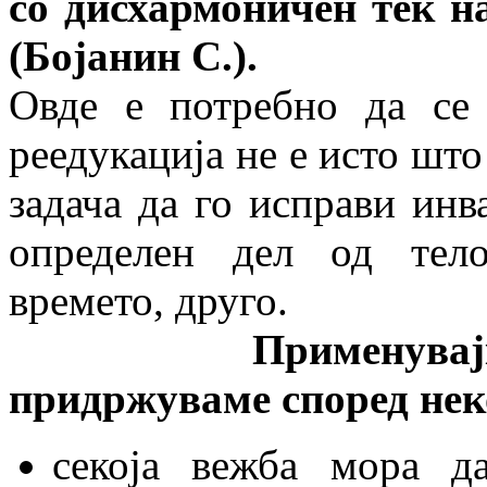
со дисхармоничен тек н
(Бојанин С.).
Овде е потребно да се 
реедукација не е исто што
задача да го исправи инв
определен дел од тело
времето, друго.
Применувајќи ги о
придржуваме според нек
секоја вежба мора д