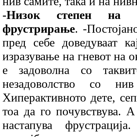
нив самите, така и на нив
-Низок степен на 
фрустрирање
. -Постоја
пред себе доведуваат к
изразување на гневот на о
е задоволна со такви
незадоволство со н
Хиперактивното дете, сеп
тоа да го почувствува. А 
настапува фрустрација