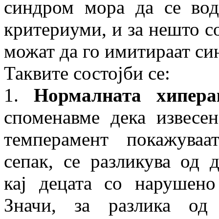
синдром мора да се вод
критериуми, и за нешто со
можат да го имитираат си
Таквите состојби се:
1.
Нормалната хипера
споменавме дека извесен
темперамент покажуваа
сепак, се разликува од 
кај децата со нарушено
Значи, за разлика о