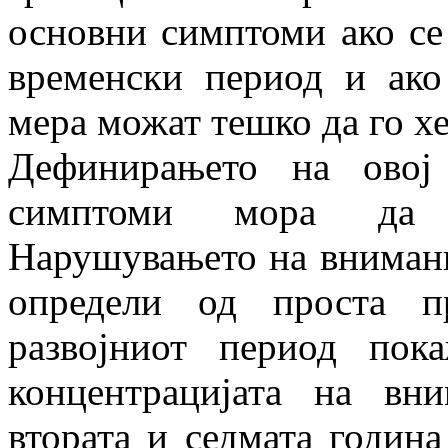
основни симптоми ако се
временски период и ако
мера можат тешко да го х
Дефинирањето на овој
симптоми мора да 
Нарушувањето на внимани
определи од проста п
развојниот период пок
концентрацијата на вн
втората и седмата годин