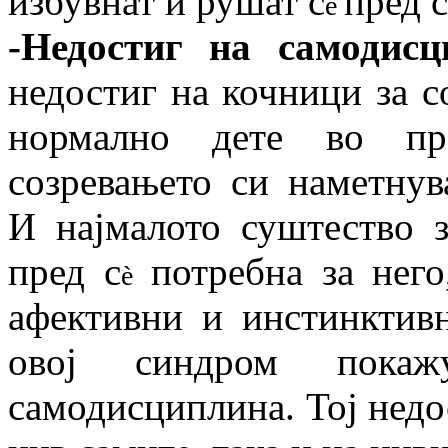
избувнат и рушат c
пред с
è
-Недостиг на самодисц
недостиг на кочници за с
нормално дете во пр
созревањето си наметнув
И најмалото суштество з
пред с
потребна за него
è
афективни и инстинктивн
овој синдром покаж
самодисциплина. Тој недо