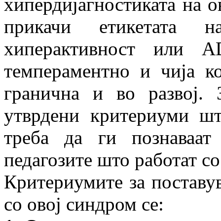
хипердијагностиката на о
прикачи етикетата 
хиперактивност или 
темпераментно и чија к
гранична и во развој. 
утврдени критериуми шт
треба да ги познаваат
педагозите што работат со
Критериумите за поставув
со овој синдром се: