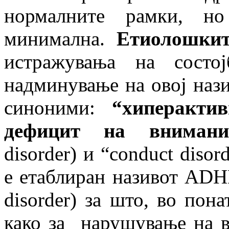
нормалните рамки, но
минимална.
Етиолошкит
истражувања на состо
надминување на овој нази
синоними:
“
хиперактив
дефицит на внимани
disorder) и “conduct disor
е етаблиран називот ADHD (
disorder) за што, во пон
како за нарушување на в