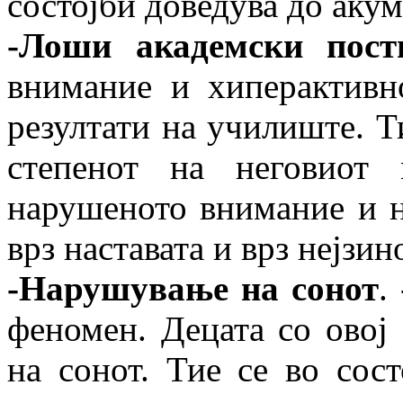
состојби доведува до аку
-Лоши академски пост
внимание и хиперактивн
резултати на училиште. Т
степенот на неговиот 
нарушеното внимание и н
врз наставата и врз нејзи
-Нарушување на сонот
.
феномен. Децата со овој
на сонот. Тие се во сост