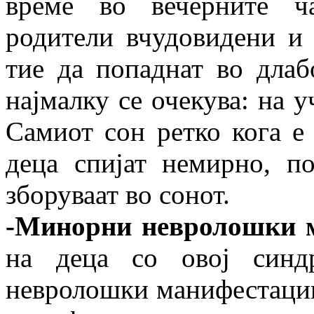
време во вечерните ч
родители вчудовидени и 
тие да попаднат во длаб
најмалку се очекува: на у
Самиот сон ретко кога е
деца спијат немирно, п
зборуваат во сонот.
-Минорни невролошки 
на деца со овој синд
невролошки манифестации.