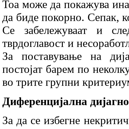
Тоа може да покажува ина
да биде покорно. Сепак, к
Се забележуваат и след
тврдоглавост и несоработ
За поставување на ди
постојат барем по неколк
во трите групни критериу
Диференцијална дијагно
За да се избегне некрити