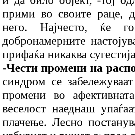
прими во своите раце, д
него. Најчесто, ќе г
добронамерните настојув
прифаќа никаква сугестија
-Чести промени на расп
синдром се забележуваа
промени во афективнат
веселост наеднаш упаѓаа
плачење. Лесно постанув