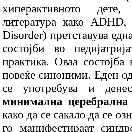
хиперактивното дете,
литература како ADHD, (A
Disorder) претставува едн
состојби во педијатри
практика. Оваа состојба 
повеќе синоними. Еден од
се употребува и дене
минимална церебрална 
како да се сакало да се оз
го манифестираат синд