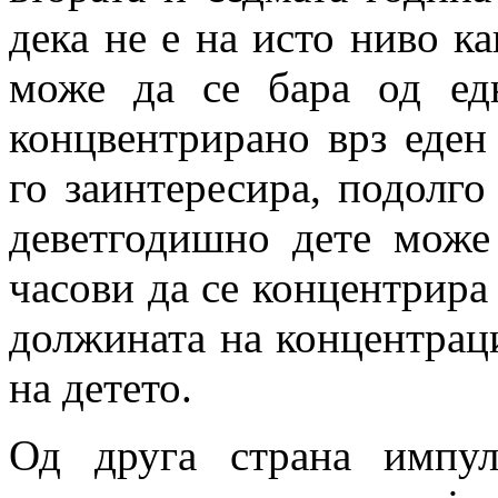
дека не е на исто ниво к
може да се бара од ед
концвентрирано врз еден
го заинтересира, подолго
деветгодишно дете може
часови да се концентрира
должината на концентраци
на детето.
Од друга страна импул