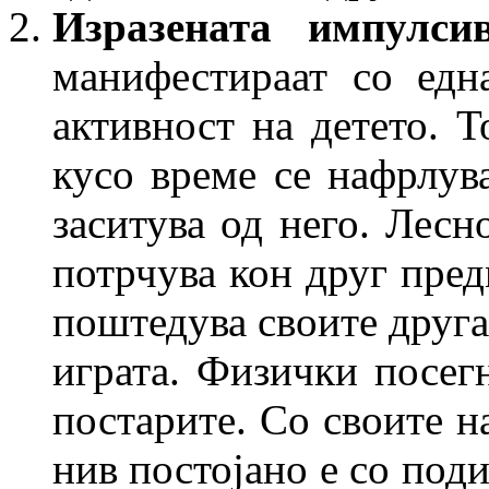
Изразената импулс
манифестираат со едн
активност на детето. Т
кусо време се нафрлув
заситува од него. Лесн
потрчува кон друг пред
поштедува своите друга
играта. Физички посег
постарите. Со своите н
нив постојано е со поди