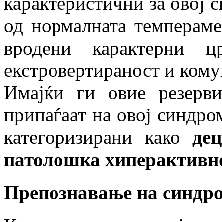
карактеристични за овој с
од нормалната темпераме
вродени карактерни ц
екстровертираност и кому
Имајќи ги овие резерв
припаѓаат на овој синдро
категоризирани како
де
патолошка хиперактивно
Препознавање на синдр