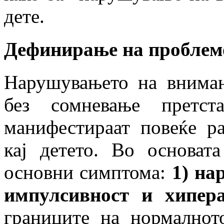
дете.
Дефинирање на проблем
Нарушувањето на вниман
без сомневање претс
манифестираат повеќе ра
кај детето. Во основат
основни симптома:
1) на
импулсивност и хипера
границите на нормалнот