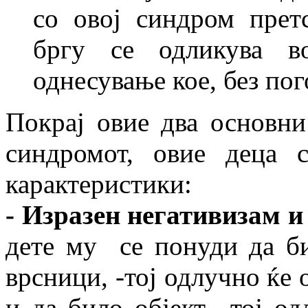
со овој синдром прет
бргу се одликува в
однесување кое, без пог
Покрај овие два основни
синдромот, овие деца 
карактеристики:
- Изразен негативизам и
дете му се понуди да би
врсници, -тој одлучно ќе
и да било објект, -тој о