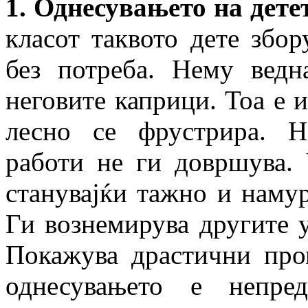
1. Однесувањето на дете
класот таквото дете збо
без потреба. Нему вед
неговите каприци. Тоа е 
лесно се фрустрира. Н
работи не ги довршува. 
станувајќи тажно и намур
Ги вознемирува другите у
Покажува драстични про
однесувањето е непре