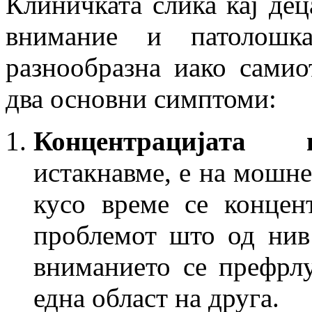
Клиничката слика кај де
внимание и патолошк
разнообразна иако сами
два основни симптоми:
Концентрацијата 
истакнавме, е на мошне
кусо време се концен
проблемот што од нив 
вниманието се префрлу
една област на друга.