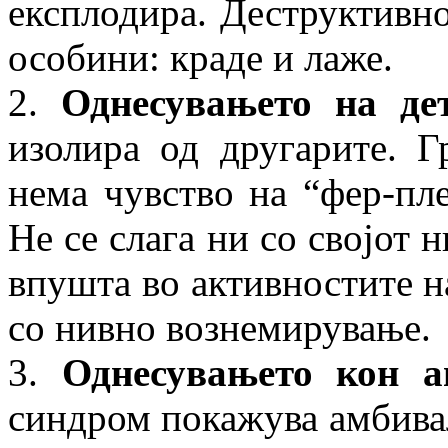
експлодира. Деструктивн
особини: краде и лаже.
2.
Однесувањето на де
изолира од другарите. Г
нема чувство на “фер-пле
Не се слага ни со својот 
впушта во активностите н
со нивно вознемирување.
3.
Однесувањето кон ав
синдром покажува амбивал