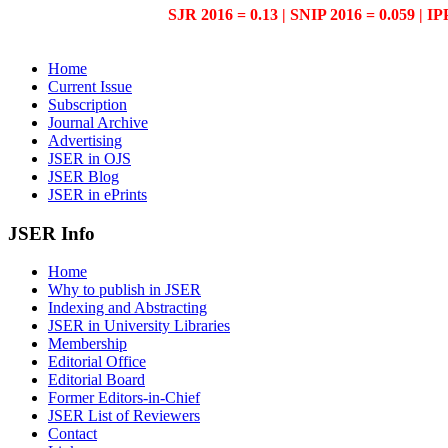
SJR 2016 = 0.13 | SNIP 2016 = 0.059 | IP
Home
Current Issue
Subscription
Journal Archive
Advertising
JSER in OJS
JSER Blog
JSER in ePrints
JSER Info
Home
Why to publish in JSER
Indexing and Abstracting
JSER in University Libraries
Membership
Editorial Office
Editorial Board
Former Editors-in-Chief
JSER List of Reviewers
Contact