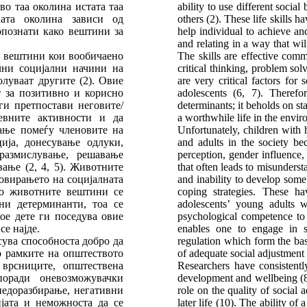
во таа околина истата таа
ability to use different social
ната околина зависи од
others (2). These life skills h
опознати како вештини за
help individual to achieve and
and relating in a way that wi
и вештини кои вообичаено
The skills are effective comm
чни социјални начини на
critical thinking, problem solv
олуваат другите (2). Овие
are very critical factors for
 за позитивно и корисно
adolescents (6, 7). Therefor
ги претпостави неговите/
determinants; it beholds on sta
невните активности и да
a worthwhile life in the envir
ање помеѓу членовите на
Unfortunately, children with h
ија, донесување одлуки,
and adults in the society be
размислување, решавање
perception, gender influence,
ање (2, 4, 5). Животните
that often leads to misunderst
овирањето на социјалната
and inability to develop some 
ако животните вештини се
coping strategies. These ha
ни детерминанти, тоа се
adolescents’ young adults w
ое дете ги поседува овие
psychological competence to 
се најде.
enables one to engage in su
сува способноста добро да
regulation which form the bas
о рамките на општеството
of adequate social adjustment 
врсниците, општествена
Researchers have consistentl
поради оневозможувачки
development and wellbeing (8).
недоразбирање, негативни
role on the quality of social
ијата и неможноста да се
later life (10). The ability of