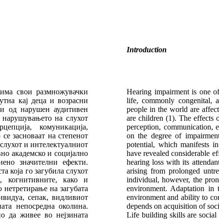
Introduction
 има свои размножувачки
Hearing impairment is one of 
утна кај деца и возрасни
life, commonly congenital, 
ни од нарушен аудитивен
people in the world are affec
д нарушувањето на слухот
are children (1). The effect
епција, комуникација,
perception, communication, e
се засноваат на степенот
on the degree of impairment,
 слухот и интелектуалниот
potential, which manifests i
вно академско и социјално
have revealed considerable ef
иено значителни ефекти.
hearing loss with its attendan
а која го загубила слухот
arising from prolonged untre
, когнитивните, како и
individual, however, the pron
о нетретирање на загубата
environment. Adaptation in 
ивидуа, сепак, видливиот
environment and ability to co
ата непосредна околина.
depends on acquisition of soci
о да живее во нејзината
Life building skills are soci