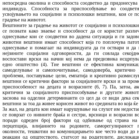
непосредна околина и способноста соодветно да придонесува 
индивидуа. Способноста за приспособување во соодвет
усвојувањето на социјални и психолошки вештини, кои се п
градење на животот.
Вештините за градење на животот се социјални и психолошк
се познати како знаење и способност да се користат разли
однесување кои се соодветни во дадена ситуација и ги задов
животни вештини имаат способност која го поплочува патот
однесување и помагаат на индивидуата да ги оствари и да 
нејзините социјални одговорности, да ги совлада секојд
воспостави врски на начин кој нема да предизвика исцрпув
едно општество (4). Тие вештини се ефективна комуникац
самоделување и самопочитување, самодоверба, критично 
проблеми, поставување цели, емпатија и креативно размислув
вештини се критични фактори за социјалните врски и за пром
приспособеност на децата и возрасните (6, 7). Па, затоа, 
критични за социјалното приспособување и другите живот
заснова на одделни детерминанти со цел да се види дека сек
вештини за тоа да живее корисен живот во средината во која ќе 
За жал, на децата кои имаат нарушување на слухот им недоста
се поврзат со нивните браќа и сестри, врсници и возрасни в
поради одреден број фактори од одбивање од страна на 
перцепција, влијанието на родовите, саморегулираност 
околности, тешкотии во комуницирањето кое често води до 
реакции од општеството, статусот на родителите, дислокац