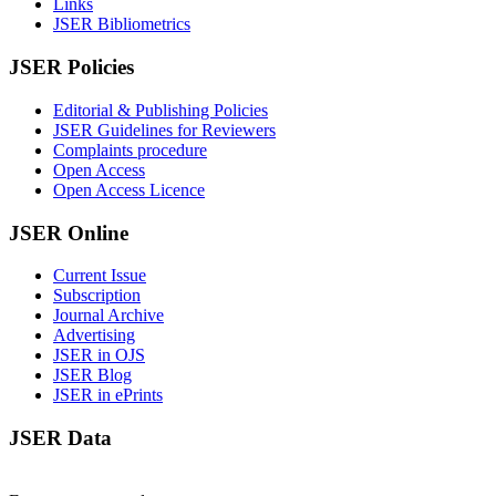
Links
JSER Bibliometrics
JSER Policies
Editorial & Publishing Policies
JSER Guidelines for Reviewers
Complaints procedure
Open Access
Open Access Licence
JSER Online
Current Issue
Subscription
Journal Archive
Advertising
JSER in OJS
JSER Blog
JSER in ePrints
JSER Data