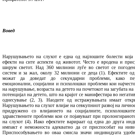
Вовед
Нарушувањето на слухот е една од најлошите болести која
ефекти на сите аспекти од животот. Често е вродена и прис
ширум светот. Над 360 милиони луѓе во светот се погоде
систем и за жал, околу 32 милиони се деца (1). Ефектите о
можат да доведат до секундарни проблеми, како перц
емоционални, социјални и психолошки проблеми кои најчесто 
на нарушување, возраста на детето на почетокот на загубата на
потенцијал на детето, што на крајот се манифестира во негати
однесување (2, 3). Наодите од истражувањата имаат откр
Нарушувањето на слухот влијае на севкупниот развој на личност
придружено со влијанието на социјалните, психолошките
здравствените проблеми кои се појавуваат при пролонгиранот
на слухот (4). Иако ефектите варираат од една до друга инд
импакт е неможноста адекватно да се приспособат на нивн
Приспособувањето во оваа смисла значи индивидуата удобн