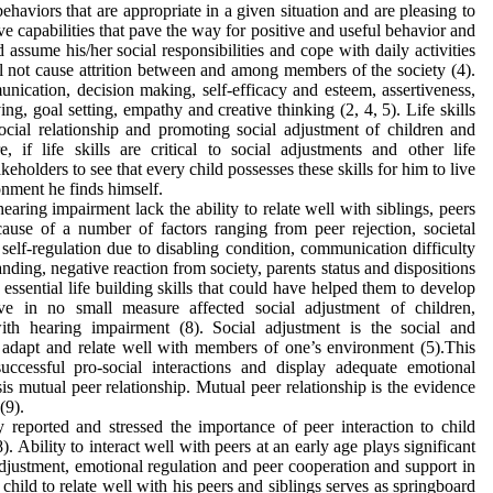
 behaviors that are appropriate in a given situation and are pleasing to
ave capabilities that pave the way for positive and useful behavior and
 assume his/her social responsibilities and cope with daily activities
ll not cause attrition between and among members of the society (4).
unication, decision making, self-efficacy and esteem, assertiveness,
ing, goal setting, empathy and creative thinking (2, 4, 5). Life skills
 social relationship and promoting social adjustment of children and
e, if life skills are critical to social adjustments and other life
keholders to see that every child possesses these skills for him to live
onment he finds himself.
earing impairment lack the ability to relate well with siblings, peers
cause of a number of factors ranging from peer rejection, societal
 self-regulation due to disabling condition, communication difficulty
anding, negative reaction from society, parents status and dispositions
essential life building skills that could have helped them to develop
ve in no small measure affected social adjustment of children,
ith hearing impairment (8). Social adjustment is the social and
adapt and relate well with members of one’s environment (5).This
ccessful pro-social interactions and display adequate emotional
is mutual peer relationship. Mutual peer relationship is the evidence
(9).
y reported and stressed the importance of peer interaction to child
 Ability to interact well with peers at an early age plays significant
 adjustment, emotional regulation and peer cooperation and support in
 a child to relate well with his peers and siblings serves as springboard