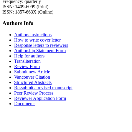
Frequency: quarterly
ISSN: 1409-6099 (Print)
ISSN: 1857-663X (Online)
Authors Info
Authors instructions
How to write cover letter
Response letters to reviewers
Authorship Statement Form
Help for authors
Transliteration
Review Form
Submit new Article
Vancouver Citation
Structured Abstracts
Re-submit a revised manuscript
Peer Review Process
Reviewer Application Form
Documents