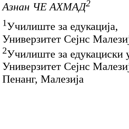
2
Азнан ЧЕ АХМАД
1
Училиште за едукација,
Универзитет Сејнс Малези
2
Училиште за едукациски 
Универзитет Сејнс Малези
Пенанг, Малезија