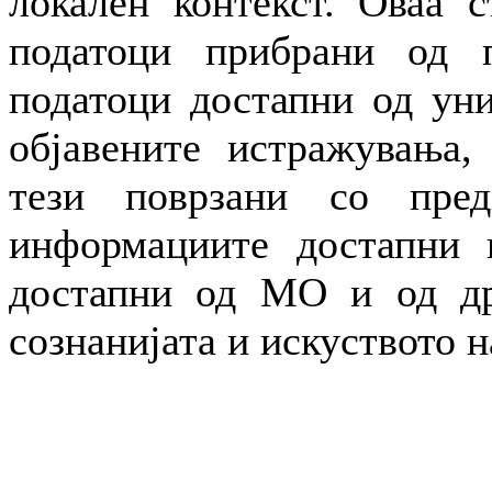
локален контекст. Оваа с
податоци прибрани од п
податоци достапни од уни
објавените истражувања,
тези поврзани со пре
информациите достапни н
достапни од МО и од др
сознанијата и искуството н