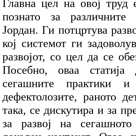
Главна цел на овој труд 
познато за различните 
Јордан. Ги потцртува разв
кој системот ги задоволу
развојот, со цел да се обе
Посебно, оваа статија 
сегашните практики и
дефектолозите, раното де
така, се дискутира и за п
за развој на сегашното