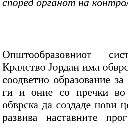
според органот на контрол
Општообразовниот си
Кралство Јордан има обврс
соодветно образование за 
ги и оние со пречки во 
обврска да создаде нови ц
развива наставните про