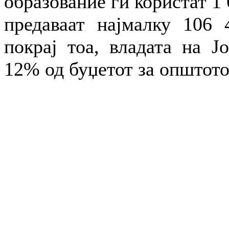
образование ги користат 1 
предаваат најмалку 106 
покрај тоа, владата на Ј
12% од буџетот за општото