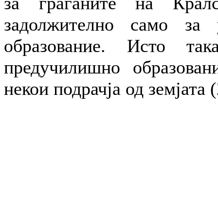
за граѓаните на Кралс
задолжително само за 
образование. Исто так
предучилишно образован
некои подрачја од земјата (