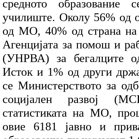
средното образование 
училиште. Околу 56% од о
од МО, 40% од страна на 
Агенцијата за помош и ра
(УНРВА) за бегалците о
Исток и 1% од други држа
се Министерството за одб
социјален развој (МС
статистиката на МО, проц
овие 6181 јавно и прив