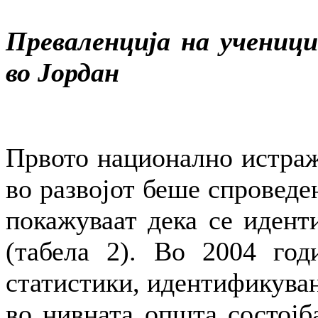
Преваленција на ученици
во Јордан
Првото национално истраж
во развојот беше спроведе
покажуваат дека се идент
(табела 2). Во 2004 год
статистики, идентификуван
во нивната општа состојба