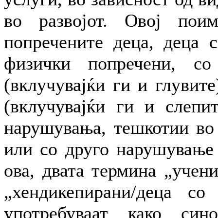
во развојот. Овој пои
попречените деца, деца 
физички попречени, со
(вклучувајќи ги и глувите
(вклучувајќи ги и слепит
нарушувања, тешкотии во 
или со друго нарушување 
ова, двата термина „учен
„хендикепирани/деца со
употребуваат како син