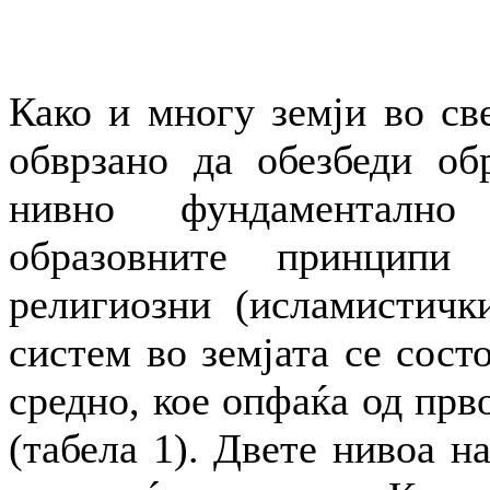
Како и многу земји во све
обврзано да обезбеди обр
нивно фундаментално
образовните принципи
религиозни (исламистичк
систем во земјата се сост
средно, кое опфаќа од прв
(табела 1). Двете нивоа н