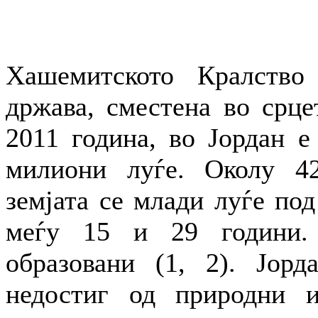
Хашемитското Кралство 
држава, сместена во срце
2011 година, во Јордан е
милиони луѓе. Околу 42
земјата се млади луѓе под
меѓу 15 и 29 години.
образовани (1, 2). Јорд
недостиг од природни и