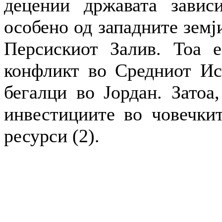
децении државата завис
особено од западните земј
Персискиот Залив. Тоа е
конфликт во Средниот Ист
бегалци во Јордан. Затоа,
инвестициите во човечкит
ресурси (2).