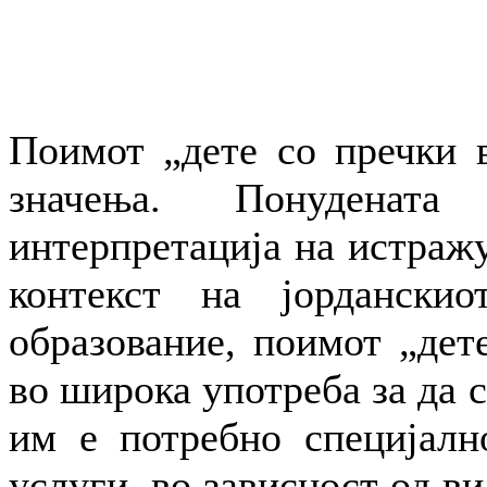
Поимот „дете со пречки в
значења. Понуденат
интерпретација на истражу
контекст на јорданскио
образование, поимот „дете
во широка употреба за да 
им е потребно специјалн
услуги, во зависност од ви