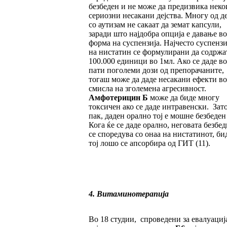
безбеден и не може да предизвика неко
сериозни несакани дејства. Многу од д
со аутизам не сакаат да земат капсули,
заради што најдобра опција е давање во
форма на суспензија. Најчесто суспенз
на нистатин се формулирани да содржа
100.000 единици во 1мл. Ако се даде во
пати поголеми дози од препорачаните,
тогаш може да даде несакани ефекти во
смисла на зголемена агресивност.
Амфотерицин Б
може да биде многу
токсичен ако се даде интравенски. Зато
пак, даден орално тој е мошне безбеден
Кога ќе се даде орално, неговата безбе
се споредува со онаа на нистатинот, би
тој лошо се апсорбира од ГИТ (11).
4. Витаминотерапија
Во 18 студии, спроведени за евалуациј