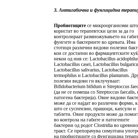
3. Антигабична и фунгицидна терапи
Пробиотиците
се микроорганизми што
користат во терапевтски цели за да го
контролираат размножувањето на габит
фунгите и бактериите во цревата. Има
стотици различни видови полезни бак
кои се достапни во фармацевтските куќ
некои од нив се: Lactobacillus acidophilus
Lactobacillus casei, Lactobacillus bulgaricu
Lactobacillus salivarius, Lactobacillus
termophilus и Lactobacillus plantarum. Др
полезни видови ги вклучуваат:
Bifidobacterium bifidum и Streptoccus fae
(да не се помеша со Streptoccus faecalis, 
патогена бактерија). Овие видови бакт
може да се најдат во различни форми, к
што се суспензии, прашоци, капсули и
таблети. Овие продукти може да помог
во контрола на габите и патогените
бактерии од родот Clostridia во цревнио
тракт. Се препорачува симултана употр
на пробиотиците со фунгицидна терапи