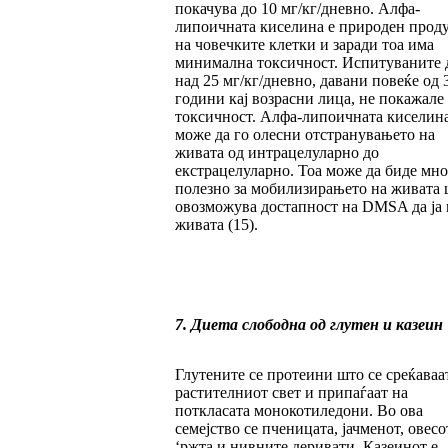
покачува до 10 мг/кг/дневно. Алфа-
липоичната киселина е природен прод
на човечките клетки и заради тоа има
минимална токсичност. Испитуваните 
над 25 мг/кг/дневно, давани повеќе од 
години кај возрасни лица, не покажале
токсичност. Алфа-липоичната киселин
може да го олесни отстранувањето на
живата од интрацелуларно до
екстрацелуларно. Тоа може да биде мно
полезно за мобилизирањето на живата 
овозможува достапност на DMSA да ја 
живата (15).
7. Диета слободна од глутен и казеин
Глутените се протеини што се среќаваа
растителниот свет и припаѓаат на
поткласата монокотиледони. Во ова
семејство се пченицата, јачменот, овесо
‘ржта и нивните деривати. Казеинот е