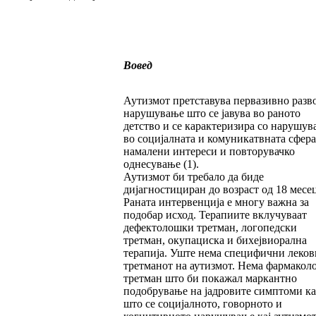
Вовед
Аутизмот претставува первазивно разв
нарушување што се јавува во раното
детство и се карактеризира со нарушув
во социјалната и комуникатвната сфера
намалени интереси и повторувачко
однесување (1).
Аутизмот би требало да биде
дијагностициран до возраст од 18 месе
Раната интервенција е многу важна за
подобар исход. Терапиите вклучуваат
дефектолошки третман, логопедски
третман, окупациска и бихејвиорална
терапија. Уште нема специфични леков
третманот на аутизмот. Нема фармако
третман што би покажал маркантно
подобрување на јадровите симптоми ка
што се социјалното, говорното и