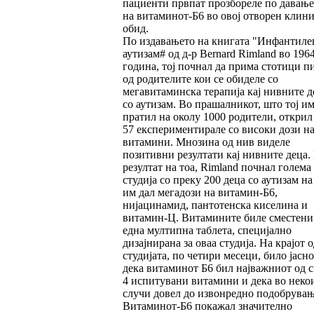
пациенти првпат прозбореле по давање
на витаминот-Б6 во овој отворен клин
обид.
По издавањето на книгата "Инфантиле
аутизам# од д-р Bernard Rimland во 196
година, тој почнал да прима стотици п
од родителите кои се обиделе со
мегавитаминска терапија кај нивните д
со аутизам. Во прашалникот, што тој им
пратил на околу 1000 родители, открил
57 експериментирале со високи дози н
витамини. Мнозина од нив виделе
позитивни резултати кај нивните деца.
резултат на тоа, Rimland почнал голема
студија со преку 200 деца со аутизам на
им дал мегадози на витамин-Б6,
нијацинамид, пантотенска киселина и
витамин-Ц. Витамините биле сместени
една мултипна таблета, специјално
дизајнирана за оваа студија. На крајот о
студијата, по четири месеци, било јасно
дека витаминот Б6 бил најважниот од с
4 испитувани витамини и дека во неко
случи довел до извонредно подобрувањ
Витаминот-Б6 покажал значително