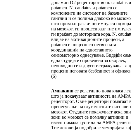
допамин D2 рецепторот во n. caudatus и
putamen. N. caudatus и putamen се
компоненти на системот на базалните
ганглии и се полиња длабоко во мозоко
што примаат различни импулси од кора
на мозокот, ги процесираат тие импулс
ги враќаат до моторната кора. N. caudat
влијае на мотивационите процеси, а
putamen е поврзан со несвесната
координација на едноставното
сензомоторно однесување. Бидејќи сам
една студија е спроведена за овој лек,
неопходни се и други истражувања за д
процени неговата безбедност и ефикас
(6).
Ампакини
се релативно нова класа ле
што ја покачуваат активноста на AMPA
рецепторот. Овие рецептори помагаат 
пренесување на глутаматните сигнали 
мозокот. Студиите покажуваат дека ови
зони во мозокот се помалку активни и
имаат помала густина на AMPA-рецепт
Тие лекови ја подобриле меморијата кај