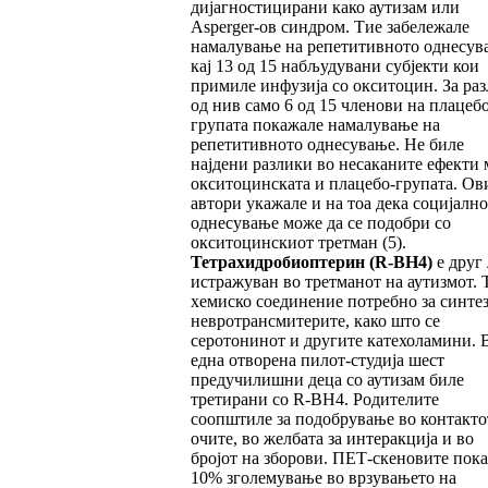
дијагностицирани како аутизам или
Asperger-ов синдром. Тие забележале
намалување на репетитивното однесув
кај 13 од 15 набљудувани субјекти кои
примиле инфузија со окситоцин. За раз
од нив само 6 од 15 членови на плацебо
групата покажале намалување на
репетитивното однесување. Не биле
најдени разлики во несаканите ефекти 
окситоцинската и плацебо-групата. Ов
автори укажале и на тоа дека социјалн
однесување може да се подобри со
окситоцинскиот третман (5).
Тетрахидробиоптерин
(R-BH4)
е друг 
истражуван во третманот на аутизмот. Т
хемиско соединение потребно за синтез
невротрансмитерите, како што се
серотонинот и другите катехоламини. 
една отворена пилот-студија шест
предучилишни деца со аутизам биле
третирани со R-BH4. Родителите
соопштиле за подобрување во контакто
очите, во желбата за интеракција и во
бројот на зборови. ПЕТ-скеновите пок
10% зголемување во врзувањето на