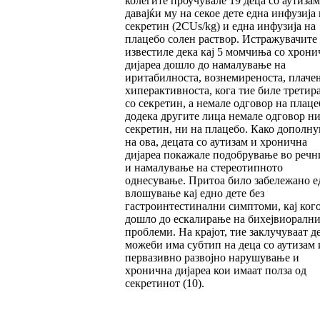
колегите проучувале 19 деца со аутизам
давајќи му на секое дете една инфузија 
секретин (2CUs/kg) и една инфузија на
плацебо солен раствор. Истражувачите
известиле дека кај 5 момчиња со хрони
дијареа дошло до намалување на
иритабилноста, вознемиреноста, плаче
хиперактивноста, кога тие биле третир
со секретин, а немале одговор на плаце
додека другите лица немале одговор ни
секретин, ни на плацебо. Како дополн
на ова, децата со аутизам и хронична
дијареа покажале подобрување во речн
и намалување на стереотипното
однесување. Притоа било забележано е
влошување кај едно дете без
гастроинтестинални симптоми, кај ког
дошло до ескалирање на бихејвиорални
проблеми. На крајот, тие заклучуваат д
можеби има субтип на деца со аутизам
первазивно развојно нарушување и
хронична дијареа кои имаат полза од
секретинот (10).