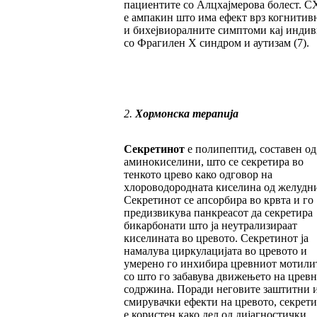
пациентите со Алцхајмерова болест. C
е ампакин што има ефект врз когнитив
и бихејвиоралните симптоми кај инди
со Фрагилен X синдром и аутизам (7).
2.
Хормонска терапија
Секретинот
е полипептид, составен од
аминокиселини, што се секретира во
тенкото црево како одговор на
хлороводородната киселина од желудни
Секретинот се апсорбира во крвта и го
предизвикува панкреасот да секретира
бикарбонати што ја неутрализираат
киселината во цревото. Секретинот ја
намалува циркулацијата во цревото и
умерено го инхибира цревниот мотилит
со што го забавува движењето на цревн
содржина. Поради неговите заштитни 
смирувачки ефекти на цревото, секрет
е користен како дел од дијагностички