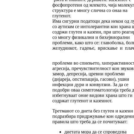
фосфопротеин од млекото, чија молеку
структура е многу слична со онаа на
глутенот.
Има сигурни податоци дека некои од л
со аутизам се интолерантни кон храна 
содржи глутен и казеин, при што реаги
со многу физикални и бихејвиорални
проблеми, како што се: главоболка, бол
желудникот, гадење, врискање и плач
проблеми во спиењето, хиперактивност
агресија, пречувствителност кон звуков
замор, депресија, цревни проблеми
(дијареја, опстипација, гасови), ушни
инфекции дури и конвулзии. За да се
подобри оваа симптоматологија треба д
избегнуваат оние видови храна што ги
содржат глутенот и казеинот.
Третманот со диета без глутен и казеин
подразбира придржување кон одредени
правила што треба да се почитуваат:
диетата мора да се спроведува