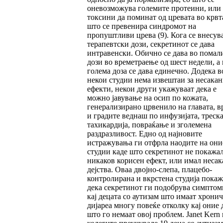
оневозможува големите протеини, или
токсини да поминат од цревата во крвта
што се превенира синдромот на
пропуштливи црева (9). Кога се внесув
терапевтски дози, секретинот се дава
интравенски. Обично се дава во помал
дози во времетраење од шест недели, а 
голема доза се дава единечно. Додека в
некои студии нема извештаи за несака
ефекти, некои други укажуваат дека е
можно јавување на осип по кожата,
генерализирано црвенило на главата, в
и градите веднаш по инфузијата, треска
тахикардија, повраќање и зголемена
раздразливост. Едно од најновите
истражувања ги отфрла наодите на они
студии каде што секретинот не покажа
никаков корисен ефект, или имал неса
дејства. Оваа двојно-слепа, плацебо-
контролирана и вкрстена студија пока
дека секретинот ги подобрува симптом
кај децата со аутизам што имаат хрони
дијареа многу повеќе отколку кај оние 
што го немаат овој проблем. Janet Kern 