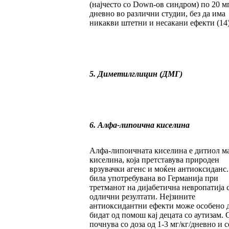
(најчесто со Down-ов синдром) по 20 м
дневно во различни студии, без да има
никакви штетни и несакани ефекти (14)
5. Диметилглицин (ДМГ)
6. Алфа-липоична киселина
Алфа-липоичната киселина е дитиол м
киселина, која претставува природен
врзувачки агенс и моќен антиоксиданс.
била употребувана во Германија при
третманот на дијабетична невропатија 
одлични резултати. Нејзините
антиоксидантни ефекти може особено 
бидат од помош кај децата со аутизам. 
почнува со доза од 1-3 мг/кг/дневно и с