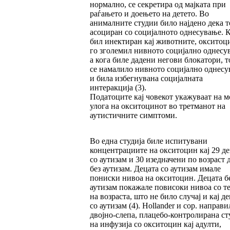
нормално, се секретира од мајката при
раѓањето и доењето на детето. Во
анималните студии било најдено дека то
асоциран со социјалното однесување. 
бил инектиран кај животните, окситоц
го зголемил нивното социјално однесу
а кога биле дадени негови блокатори, 
се намалило нивното социјално однес
и била избегнувана социјалната
интеракција (3).
Податоците кај човекот укажуваат на 
улога на окситоцинот во третманот на
аутистичните симптоми.
Во една студија биле испитувани
концентрациите на окситоцин кај 29 де
со аутизам и 30 изедначени по возраст 
без аутизам. Децата со аутизам имале
пониски нивоа на окситоцин. Децата б
аутизам покажале повисоки нивоа со т
на возраста, што не било случај и кај д
со аутизам (4). Hollander и сор. направи
двојно-слепа, плацебо-контролирана ст
на инфузија со окситоцин кај адулти,