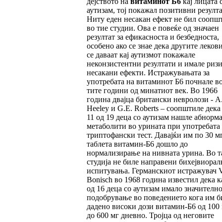
дејството на
витаминот Б6
кај лицата 
аутизам, тој покажал позитивни резулта
Ниту еден несакан ефект не бил соопш
во тие студии. Ова е повеќе од значаен
резултат за ефикасноста и безбедноста,
особено ако се знае дека другите леков
се даваат кај аутизмот покажале
неконзистентни резултати и имале ризи
несакани ефекти. Истражувањата за
употребата на витаминот Б6 почнале во
тите години од минатиот век. Во 1966
година двајца британски невролози - A.
Heeley и G.E. Roberts – соопштиле дека 
11 од 19 деца со аутизам нашле абнорм
метаболити во урината при употребата
триптофански тест. Давајќи им по 30 м
таблета витамин-Б6 дошло до
нормализирање на нивната урина. Во т
студија не биле направени бихејвиорал
испитувања. Германскиот истражувач V
Bonisch во 1968 година известил дека к
од 16 деца со аутизам имало значителн
подобрување во поведението кога им б
дадено високи дози витамин-Б6 од 100
до 600 мг дневно. Тројца од неговите