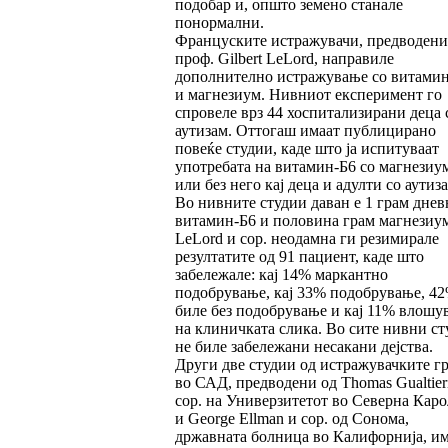
подобар и, општо земено станале
понормални.
Француските истражувачи, предводени
проф. Gilbert LeLord, направиле
дополнително истражување со витами
и магнезиум. Нивниот експеримент го
спровеле врз 44 хоспитализирани деца 
аутизам. Оттогаш имаат публицирано
повеќе студии, каде што ја испитуваат
употребата на витамин-Б6 со магнезиу
или без него кај деца и адулти со аутиза
Во нивните студии даван е 1 грам днев
витамин-Б6 и половина грам магнезиум
LeLord и сор. неодамна ги резимирале
резултатите од 91 пациент, каде што
забележале: кај 14% маркантно
подобрување, кај 33% подобрување, 4
биле без подобрување и кај 11% влошу
на клиничката слика. Во сите нивни ст
не биле забележани несакани дејства.
Други две студии од истражувачките г
во САД, предводени од Thomas Gualtier
сор. на Универзитетот во Северна Кар
и George Ellman и сор. од Сонома,
државната болница во Калифорнија, и