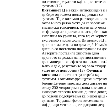
позитивни резултати кај пациентите со
аутизам (12).
Витаминот Ц
е важен антиоксидант и
да биде од голема полза кај децата со
аутизам. Тој е витамин растворлив во в
затоа многу ретко може да се забележи
вистинска токсичност, освен што може
се формираат кристали на аскорбинска
киселина во урината, кога тој се корист
екстремно високи дози. Витаминот-Ц т
да почне да се дава во доза од 5-10 мг/к
дневно со постепено покачување на доз
Авторите поставиле хипотеза дека
дејството се должи на претпоставените
допаминергички ефекти на витаминот-
Како и да е, резултатите од оваа студија
уште не се повторени (13).
Фолната
киселина
е полезна за употреба кај
аутизмот. Големиот француски истражу
Jerome Lejeune известил дека давање на
околу 250 микрограми фолна киселина
килограм телесна тежина дневно довед
до големи подобрувања кај некои деца 
аутизам. Тој давал фолна киселина на
илјадници ментално ретардирани деца