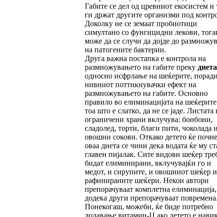
Габите се дел од цревниот екосистем и 
ги држат другите организми под контро
Доколку не се земаат пробиотици
симултано со фунгицидни лекови, тог
може да се случи да дојде до размножу
на патогените бактерии.
Друга важна постапка е контрола на
размножувањето на габите преку
диета
односно исфрлање на шеќерите, порад
нивниот поттикнувачки ефект на
размножувањето на габите. Основно
правило во елиминацијата на шеќерите 
тоа што е слатко, да не се јаде. Листата 
ограничени храни вклучува: бонбони,
сладолед, торти, благи пити, чоколада 
овошни сокови. Откако детето ќе почне
оваа диета се чини дека водата ќе му ст
главен пијалак. Сите видови шеќер тре
бидат елиминирани, вклучувајќи го и
медот, и сирупите, и овошниот шеќер и
рафинираните шеќери. Некои автори
препорачуваат комплетна елиминација,
додека други препорачуваат повремена
Понекогаш, можеби, ќе биде потребно
додавање витамин-Ц ако детето е нави