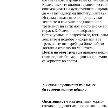
когнитивното нарушување кај аутизмот
Медицинските видови терапии често и
овозможуваат на аутистичните индиви
да живеат надвор од институциите (2).
Истражувањата што ги проценуваат
лековите и кои биле предложени во
третманот на аутизмот, постојано се во
пораст. Забележливо е забрзано
истакнување на потребата од тестирањ
лековите и подобра информација за
третманите што треба да биде побрзо
достапна отколку во минатото.
Целта на овој труд
е да прикаже некои
нови видови биомедицински третмани
се користат во светот.
1. Видови третмани кои може
да се користат во иднина
Окситоцинот
е мал пептиден хормон,
составен од девет аминокиселини што,