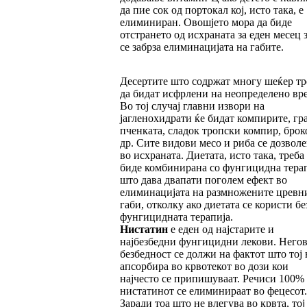
да пие сок од портокал кој, исто така, е
елиминиран. Овошјето мора да биде
отстрането од исхраната за еден месец з
се забрза елиминацијата на габите.
Десертите што содржат многу шеќер тр
да бидат исфрлени на неопределено вр
Во тој случај главни извори на
јагленохидрати ќе бидат компирите, гра
пченката, сладок тропски компир, брок
др. Сите видови месо и риба се дозвол
во исхраната. Диетата, исто така, треба
биде комбинирана со фунгицидна терап
што дава двапати поголем ефект во
елиминацијата на размножените цревн
габи, отколку ако диетата се користи бе
фунгицидната терапија.
Нистатин
е еден од најстарите и
најбезбедни фунгицидни лекови. Негов
безбедност се должи на фактот што тој 
апсорбира во крвотекот во дози кои
најчесто се припишуваат. Речиси 100%
нистатинот се елиминираат во фецесот.
Заради тоа што не влегува во крвта, тој