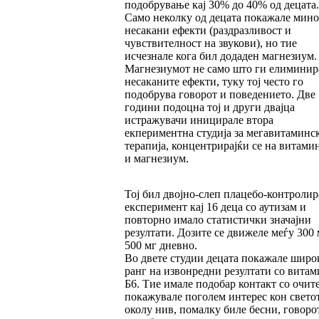
подобрување кај 30% до 40% од децата.
Само неколку од децата покажале мин
несакани ефекти (раздразливост и
чувствителност на звукови), но тие
исчезнале кога бил додаден магнезиум.
Магнезиумот не само што ги елиминир
несаканите ефекти, туку тој често го
подобрува говорот и поведението. Две
години подоцна тој и други двајца
истражувачи иницирале втора
екпериментна студија за мегавитаминс
терапија, концентрирајќи се на витами
и магнезиум.
Тој бил двојно-слеп плацебо-контролир
експеримент кај 16 деца со аутизам и
повторно имало статистички значајни
резултати. Дозите се движеле меѓу 300 
500 мг дневно.
Во двете студии децата покажале широ
ранг на извонредни резултати со витам
Б6. Тие имале подобар контакт со очите
покажувале поголем интерес кон свето
околу нив, помалку биле бесни, говоро