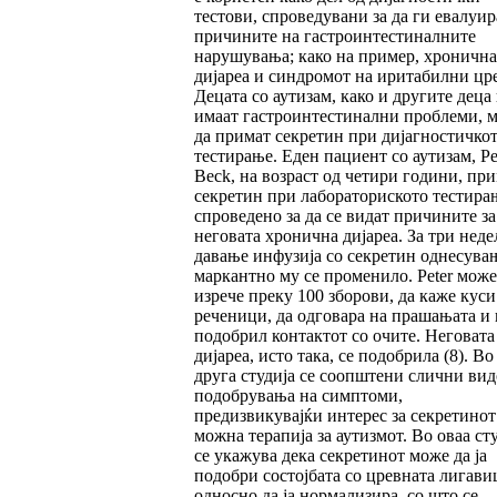
тестови, спроведувани за да ги евалуир
причините на гастроинтестиналните
нарушувања; како на пример, хронична
дијареа и синдромот на иритабилни цре
Децата со аутизам, како и другите деца
имаат гастроинтестинални проблеми, 
да примат секретин при дијагностичко
тестирање. Еден пациент со аутизам, Pe
Beck, на возраст од четири години, пр
секретин при лабораториското тестира
спроведено за да се видат причините за
неговата хронична дијареа. За три неде
давање инфузија со секретин однесува
маркантно му се променило. Peter може
изрече преку 100 зборови, да каже куси
реченици, да одговара на прашањата и 
подобрил контактот со очите. Неговата
дијареа, исто така, се подобрила (8). Во
друга студија се соопштени слични ви
подобрувања на симптоми,
предизвикувајќи интерес за секретинот
можна терапија за аутизмот. Во оваа ст
се укажува дека секретинот може да ја
подобри состојбата со цревната лигави
односно да ја нормализира, со што се