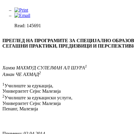
Read: 145691
ПРЕГЛЕД НА ПРОГРАМИТЕ ЗА СПЕЦИЈАЛНО ОБРАЗОВ
СЕГАШНИ ПРАКТИКИ, ПРЕДИЗВИЦИ И ПЕРСПЕКТИВ
1
Хамза МАХМУД СУЛЕЈМАН АЛ ШУРА
2
Азнан ЧЕ АХМАД
1
Училиште за едукација,
Универзитет Сејнс Малезија
2
Училиште за едукациски услуги,
Универзитет Сејнс Малезија
Пенанг, Малезија
Примено: 02.04.2014