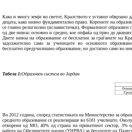
Како и многу земји во светот, Кралството е уставно обврзано д
децата, како нивно фундаментално право. Корените на образо
се главно религиозни (исламистички). Формалниот образовен си
од две нивоа: основно и средно, кое опфаќа од прво до дванаес
Двете нивоа на образование се бесплатни за граѓаните на Кр
задолжително само за учениците во основното образован
бесплатно предучилишно образование, но достапно само во некои
Табела 1:
Образовен систем во Јордан
Во 2012 година, според статистиката на Министерство за обра
средното образование се реализираше во 6181 училиште. Окол
отворени од МО, 40% од страна на приватниот сектор, 3% о
работа на Обединетите нации (УНРВА) за бегалците од Палес