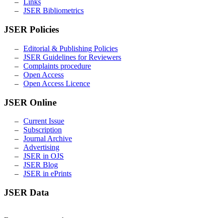
Links
JSER Bibliometrics
JSER Policies
Editorial & Publishing Policies
JSER Guidelines for Reviewers
Complaints procedure
Open Access
Open Access Licence
JSER Online
Current Issue
Subscription
Journal Archive
Advertising
JSER in OJS
JSER Blog
JSER in ePrints
JSER Data