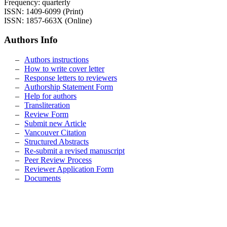
Frequency: quarterly
ISSN: 1409-6099 (Print)
ISSN: 1857-663X (Online)
Authors Info
Authors instructions
How to write cover letter
Response letters to reviewers
Authorship Statement Form
Help for authors
Transliteration
Review Form
Submit new Article
Vancouver Citation
Structured Abstracts
Re-submit a revised manuscript
Peer Review Process
Reviewer Application Form
Documents