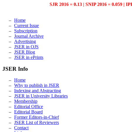
SJR 2016 = 0.13 | SNIP 2016 = 0.059 | IP
Home
Current Issue
Subscription
Journal Archive
Advertising
JSER in OJS
JSER Blog
JSER in ePrints
JSER Info
Home
Why to publish in JSER
Indexing and Abstracting
JSER in University Libraries
Membership
Editorial Office
Editorial Board
Former Editors-in-Chief
JSER List of Reviewers
Contact