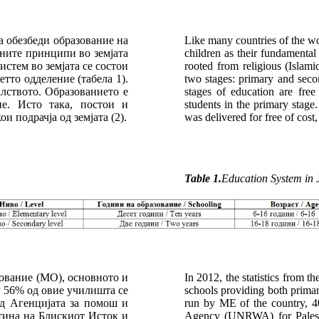
а обезбеди образование на
Like many countries of the wor
вните принципи во земјата
children as their fundamental 
стем во земјата се состои
rooted from religious (Islami
етто одделение (табела 1).
two stages: primary and secon
алството. Образованието е
stages of education are free
ие. Исто така, постои и
students in the primary stage.
 подрачја од земјата (2).
was delivered for free of cost,
Table 1.
Education System in 
зование (МО), основното и
In 2012, the statistics from 
у 56% од овие училишта се
schools providing both prima
д Агенцијата за помош и
run by ME of the country, 4
тина на Блискиот Исток и
Agency (UNRWA) for Palestin