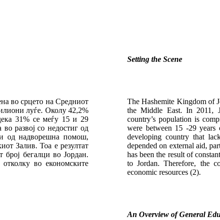
Setting the Scene
ена во срцето на Средниот
The Hashemite Kingdom of Jord
милиони луѓе. Околу 42,2%
the Middle East. In 2011, 
дека 31% се меѓу 15 и 29
country’s population is com
а во развој со недостиг од
were between 15 -29 years ol
си од надворешна помош,
developing country that lac
иот Залив. Тоа е резултат
depended on external aid, par
 број бегалци во Јордан.
has been the result of constan
е отколку во економските
to Jordan. Therefore, the 
economic resources (2).
An Overview of General Edu