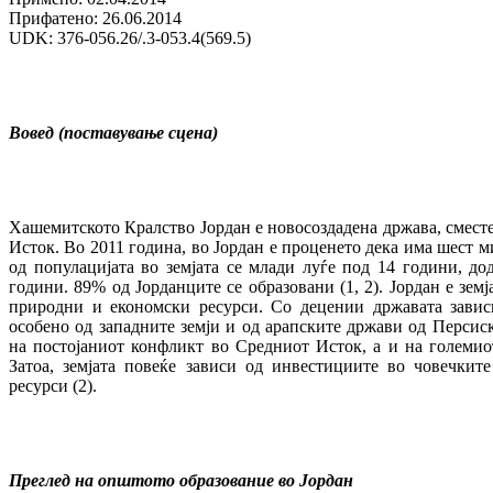
Прифатено: 26.06.2014
UDK: 376-056.26/.3-053.4(569.5)
Вовед (поставување сцена)
Хашемитското Кралство Јордан е новосоздадена држава, смест
Исток. Во 2011 година, во Јордан е проценето дека има шест 
од популацијата во земјата се млади луѓе под 14 години, до
години. 89% од Јорданците се образовани (1, 2). Јордан е земј
природни и економски ресурси. Со децении државата зави
особено од западните земји и од арапските држави од Персиск
на постојаниот конфликт во Средниот Исток, а и на големиот
Затоа, земјата повеќе зависи од инвестициите во човечкит
ресурси (2).
Преглед на општото образование во Јордан