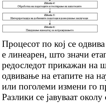
Процесот по кој се одвив
е линеарен, што значи ета
редоследот прикажан на ш
одвивање на етапите на н
или поголеми измени го п
Разлики се јавуваат околу