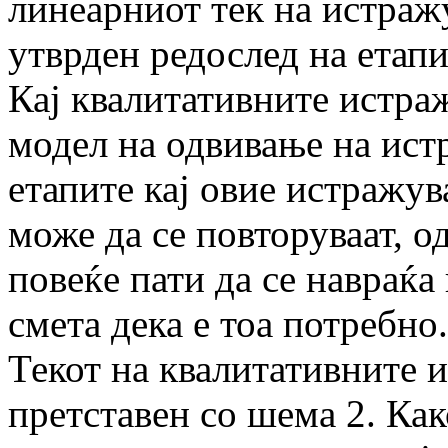
линеарниот тек на истраж
утврден редослед на етапи
Кај квалитативните истра
модел на одвивање на ист
етапите кај овие истражув
може да се повторуваат, 
повеќе пати да се навраќа
смета дека е тоа потребно.
Текот на квалитативните 
претставен со шема 2. Как