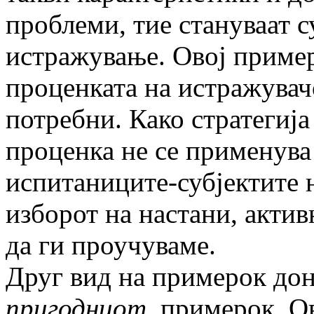
проблеми, тие стануваат с
истражување. Овој пример
проценката на истражувач
потребни. Како стратегиј
проценка не се применува
испитаниците-субјектите 
изборот на настани, акти
да ги проучуваме.
Друг вид на примерок дон
пригодниот
примерок. Ов