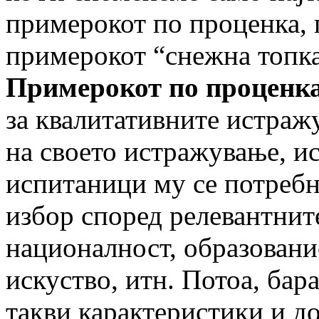
примерокот по проценка,
примерокот “снежна топка
Примерокот по проценк
за квалитативните истраж
на своето истражување, и
испитаници му се потреб
избор според релевантните
националност, образовани
искуство, итн. Потоа, бар
такви карактеристики и до