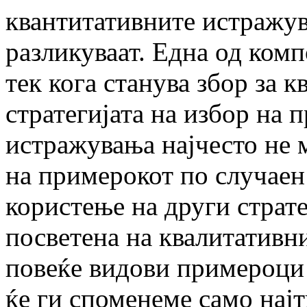
квантитативните истражув
разликуваат. Една од ком
тек кога станува збор за 
стратегијата на избор на 
истражувања најчесто не 
на примерокот по случаен
користење на други страте
посветена на квалитативн
повеќе видови примероци 
ќе ги споменеме само нај