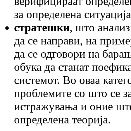
верифицираат определен
за определена ситуација
стратешки
, што анали
да се направи, на приме
да се одговори на барањ
обука да станат поефика
системот. Во оваа катег
проблемите со што се з
истражувања и оние што
определена теорија.