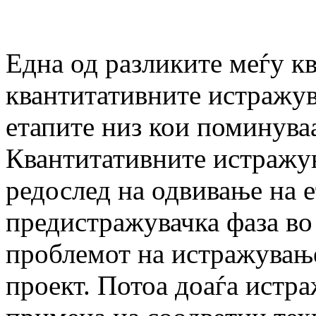
Една од разликите меѓу к
квантитативните истражув
етапите низ кои поминува
Квантитативните истражув
редослед на одвивање на е
предистражувачка фаза во
проблемот на истражување
проект. Потоа доаѓа истра