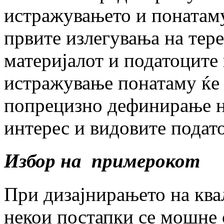
истражувањето и понатаму
првите излегувања на тер
материјалот и податоците
истражување понатаму ќе 
попрецизно дефинирање н
интерес и видовите подат
Избор на примерокот
При дизајнирањето на кв
некои постапки се мошне 