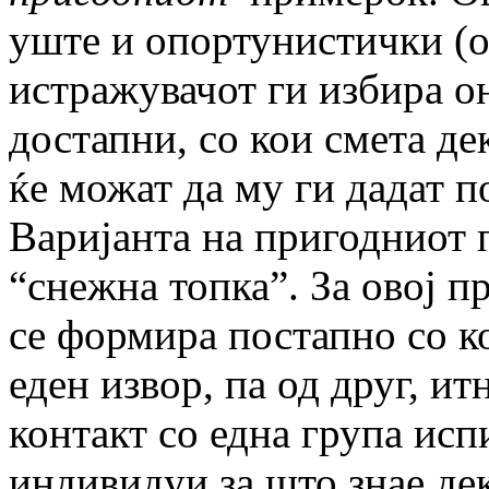
уште и опортунистички (op
истражувачот ги избира о
достапни, со кои смета де
ќе можат да му ги дадат 
Варијанта на пригодниот
“снежна топка”. За овој 
се формира постапно со 
еден извор, па од друг, и
контакт со една група ис
индивидуи за што знае де