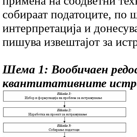
примена на соодветни тех
собираат податоците, по ш
интерпретација и донесува
пишува извештајот за ист
Шема 1: Вообичаен редос
квантитативните ист