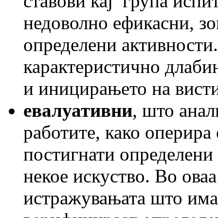
ставови кај група испи
недоволно ефикасни, зо
определени активности.
карактеристично длабин
и иницирањето на вист
евалуативни
, што анал
работите, како оперира 
постигнати определени 
некое искуство. Во оваа
истражувањата што имаа