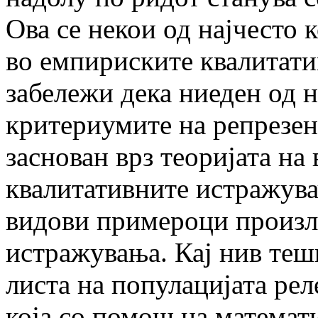
Ова се некои од најчесто
во емпириските квалитат
забележи дека ниеден од н
критериумите на репрезен
заснован врз теоријата на
квалитативните истражувач
видови примероци произле
истражувања. Кај нив теш
листа на популацијата ре
која со помош на математ