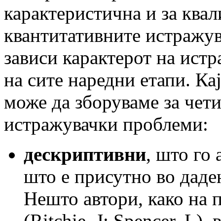
карактеристична и за квал
квантитативните истражув
зависи карактерот на ист
на сите наредни етапи. К
може да зборуваме за чет
истражувачки проблеми:
дескриптивни
, што го
што е присутно во даден
Нешто автори, како на 
(Ritchie, J; Spencer, L