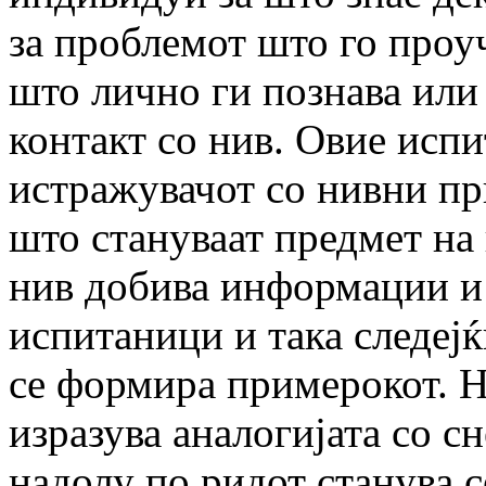
за проблемот што го проуч
што лично ги познава или 
контакт со нив. Овие испи
истражувачот со нивни пр
што стануваат предмет на
нив добива информации и 
испитаници и така следејќ
се формира примерокот. Н
изразува аналогијата со сн
надолу по ридот станува с