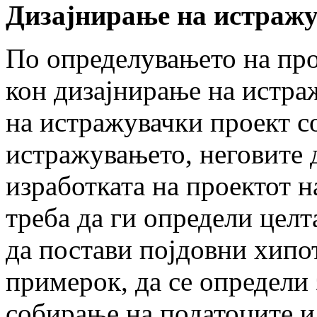
Дизајнирање на истраж
По определувањето на про
кон дизајнирање на истра
на истражувачки проект со
истражувањето, неговите 
изработката на проектот 
треба да ги определи целт
да постави појдовни хипот
примерок, да се определи 
собирање на податоците и