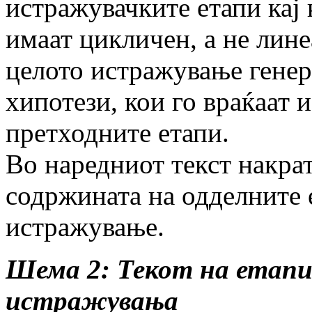
истражувачките етапи кај
имаат цикличен, а не лине
целото истражување гене
хипотези, кои го враќаат 
претходните етапи.
Во наредниот текст накрат
содржината на одделните 
истражување.
Шема 2: Текот на етап
истражувања