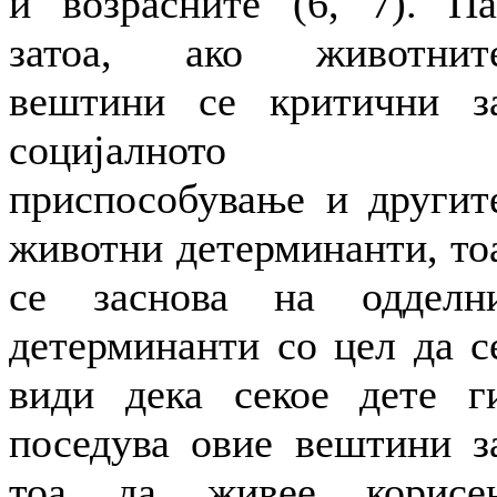
и возрасните (6, 7). Па
затоа, ако животнит
вештини се критични з
социјалното
приспособување и другит
животни детерминанти, то
се заснова на одделн
детерминанти со цел да с
види дека секое дете г
поседува овие вештини з
тоа да живее корисе