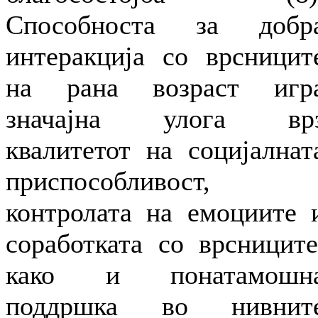
Способноста за добр
интеракција со врсницит
на рана возраст игр
значајна улога вр
квалитетот на социјалнат
приспособливост,
контролата на емоциите 
соработката со врсниците
како и понатамошн
поддршка во нивнит