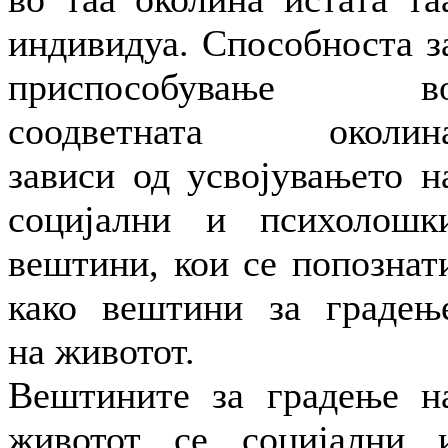
индивидуа. Способноста з
приспособување в
соодветната околин
зависи од усвојувањето н
социјални и психолошк
вештини, кои се попознат
како вештини за градењ
на животот.
Вештините за градење н
животот се социјални 