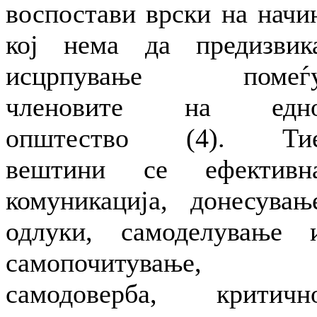
воспостави врски на начи
кој нема да предизвик
исцрпување помеѓ
членовите на едн
општество (4). Ти
вештини се ефективн
комуникација, донесувањ
одлуки, самоделување 
самопочитување,
самодоверба, критичн