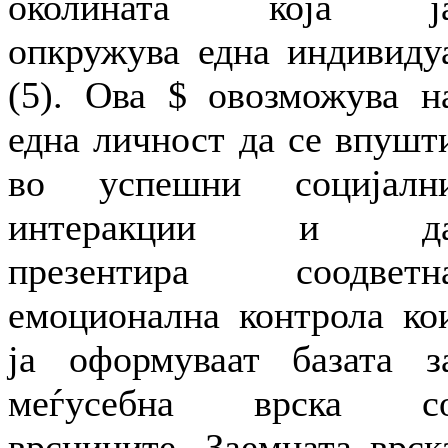
околината која ј
опкружува една индивиду
(5). Ова $ овозможува н
една личност да се впушт
во успешни социјалн
интеракции и д
презентира соодветн
емоционална контрола ко
ја оформуваат базата з
меѓусебна врска с
врсниците. Заемната врск