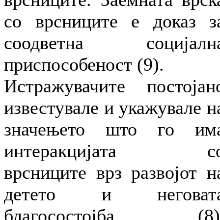
со врсниците е доказ з
соодветна социјалн
приспособеност (9).
Истражувачите постојан
известувале и укажувале н
значењето што го им
интеракцијата с
врсниците врз развојот н
детето и неговат
благосостојба (8)