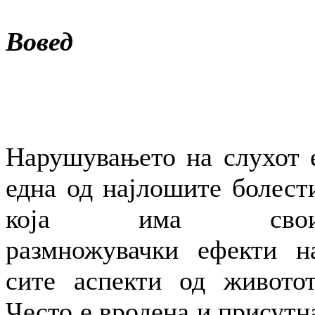
Вовед
Нарушувањето на слухот 
една од најлошите болест
која има сво
размножувачки ефекти н
сите аспекти од животот
Често е вродена и присутн