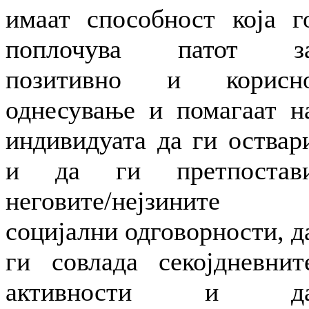
имаат способност која г
поплочува патот з
позитивно и корисн
однесување и помагаат н
индивидуата да ги оствар
и да ги претпостав
неговите/нејзините
социјални одговорности, д
ги совлада секојдневнит
активности и д