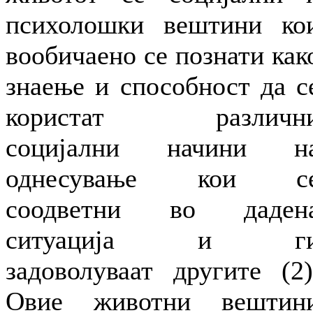
психолошки вештини ко
вообичаено се познати как
знаење и способност да с
користат различн
социјални начини н
однесување кои с
соодветни во даден
ситуација и г
задоволуваат другите (2)
Овие животни вештин