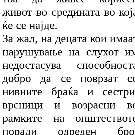
живот во средината во кој
ќе се најде.
За жал, на децата кои имаа
нарушување на слухот и
недостасува способност
добро да се поврзат с
нивните браќа и сестри
врсници и возрасни в
рамките на општествот
поради одреден бро