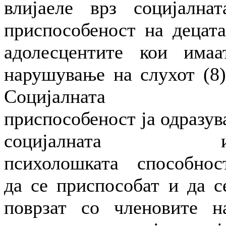
влијаеле врз социјалнат
приспособеност на децата
адолесцентите кои имаа
нарушување на слухот (8)
Социјалната
приспособеност ја одразув
социјалната 
психолошката способнос
да се приспособат и да с
поврзат со членовите н