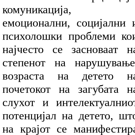
комуникација,
емоционални, социјални 
психолошки проблеми ко
најчесто се засноваат н
степенот на нарушување
возраста на детето н
почетокот на загубата н
слухот и интелектуалнио
потенцијал на детето, шт
на крајот се манифестир