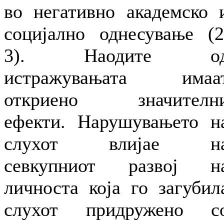
во негативно академско 
социјално однесување (2
3). Наодите о
истражувањата имаа
откриено значителн
ефекти. Нарушувањето н
слухот влијае н
севкупниот развој н
личноста која го загубил
слухот придружено с