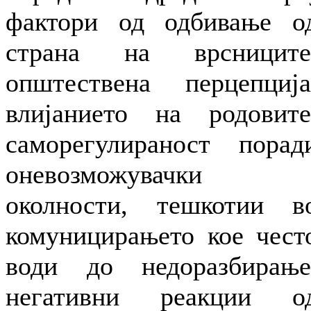
фактори од одбивање о
страна на врсниците
општествена перцепција
влијанието на родовите
саморегулираност порад
оневозможувачки
околности, тешкотии в
комуницирањето кое чест
води до недоразбирање
негативни реакции о