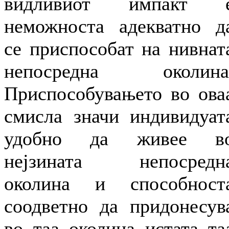
видливиот импакт 
неможноста адекватно д
се приспособат на нивнат
непосредна околина
Приспособувањето во ова
смисла значи индивидуат
удобно да живее в
нејзината непосредн
околина и способност
соодветно да придонесув
во таа околина истата та