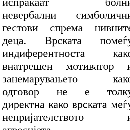
испраќаат болн
невербални симболичн
гестови спрема нивнит
деца. Врската помеѓ
индиферентноста как
внатрешен мотиватор 
занемарувањето как
одговор не е толк
директна како врската меѓ
непријателството 
агресијата.