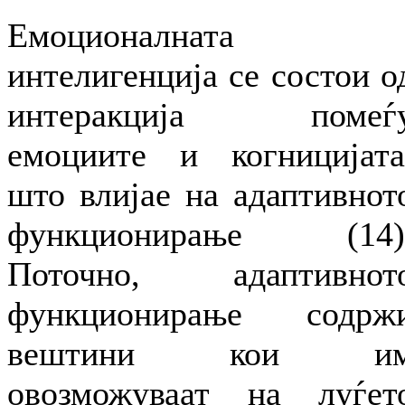
Емоционалната
интелигенција се состои о
интеракција помеѓ
емоциите и когницијата
што влијае на адаптивнот
функционирање (14)
Поточно, адаптивнот
функционирање содрж
вештини кои и
овозможуваат на луѓет