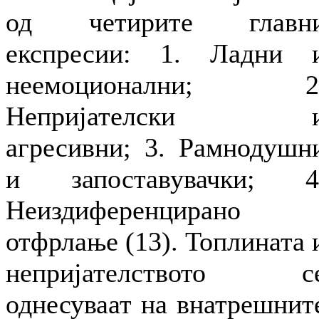
од четирите главн
експресии: 1. Ладни 
неемоционални; 2
Непријателски 
агресивни; 3. Рамнодушн
и запоставувачки; 4
Неиздиференцирано
отфрлање (13). Топлината 
непријателството с
однесуваат на внатрешнит