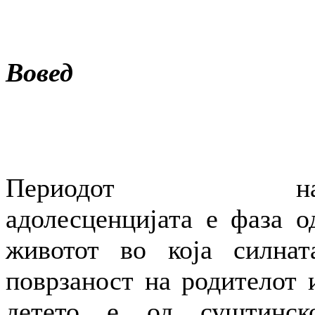
Вовед
Периодот н
адолесценцијата е фаза о
животот во која силнат
поврзаност на родителот 
детето е од суштинск