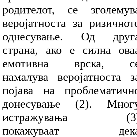
родителот, се зголемув
веројатноста за ризичнот
однесување. Од друг
страна, ако е силна ова
емотивна врска, с
намалува веројатноста з
појава на проблематичн
донесување (2). Мног
истражувања (3
покажуваат дек