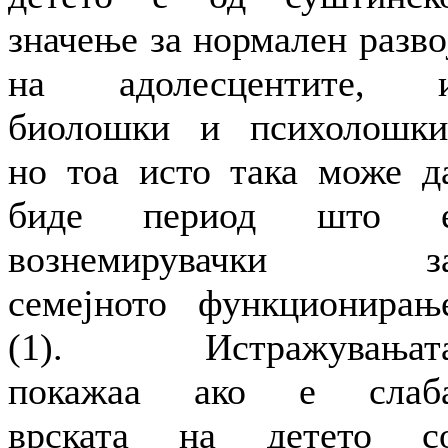
значење за нормален разво
на адолесцентите, 
биолошки и психолошки
но тоа исто така може д
биде период што 
вознемирувачки з
семејното функционирањ
(1). Истражувањат
покажаа ако е слаб
врската на детето с