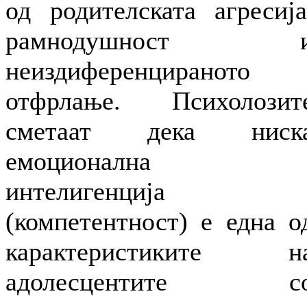
од родителската агресија
рамнодушност 
неиздиференцираното
отфрлање. Психолозит
сметаат дека ниск
емоционална
интелигенција
(компетентност) е една о
карактеристиките н
адолесцентите с