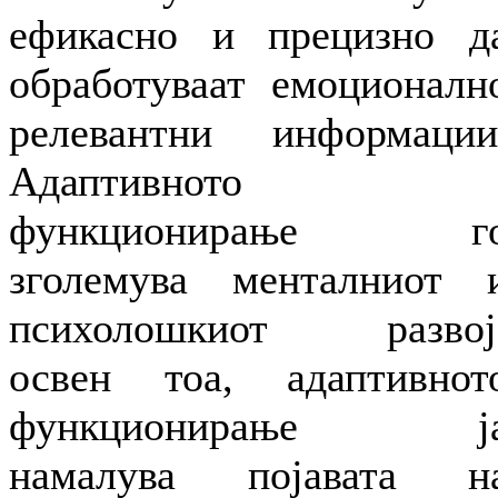
ефикасно и прецизно д
обработуваат емоционалн
релевантни информации
Адаптивното
функционирање г
зголемува менталниот 
психолошкиот развој
освен тоа, адаптивнот
функционирање ј
намалува појавата н