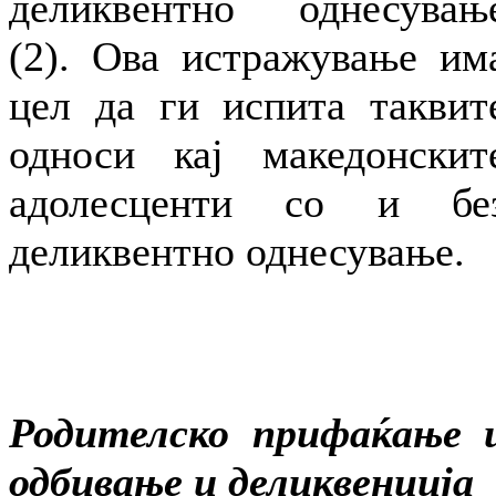
деликвентно однесувањ
(2). Ова истражување им
цел да ги испита таквит
односи кај македонскит
адолесценти со и бе
деликвентно однесување.
Родителско прифаќање 
одбивање и деликвенција