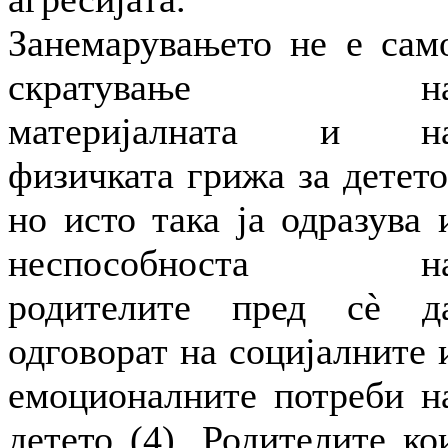
Занемарувањето не е сам
скратување н
материјалната и н
физичката грижа за детето
но исто така ја одразува 
неспособноста н
родителите пред сè д
одговорат на социјалните 
емоционалните потреби н
детето (4). Родителите ко