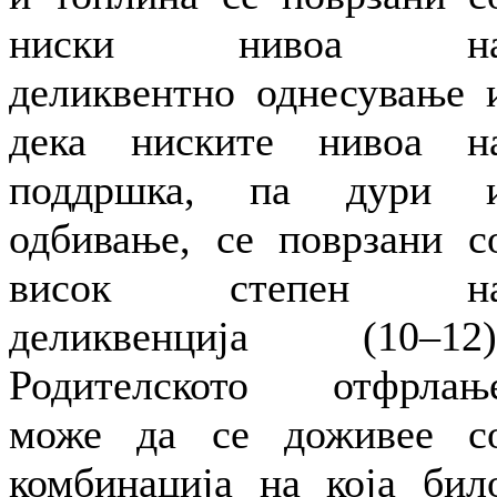
ниски нивоа н
деликвентно однесување 
дека ниските нивоа н
поддршка, па дури 
одбивање, се поврзани с
висок степен н
деликвенција (10–12)
Родителското отфрлањ
може да се доживее с
комбинација на која бил