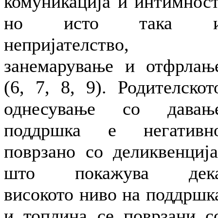
комуникација и интимност
но исто така 
непријателство,
занемарување и отфрлањ
(6, 7, 8, 9). Родителскот
однесување со давањ
поддршка е негативн
поврзано со деликвенција
што покажува дек
високото ниво на поддршк
и топлина се поврзани с