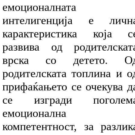
емоционалната
интелигенција е личн
карактеристика која с
развива од родителскат
врска со детето. О
родителската топлина и о
прифаќањето се очекува д
се изгради поголем
емоционална
компетентност, за разлик