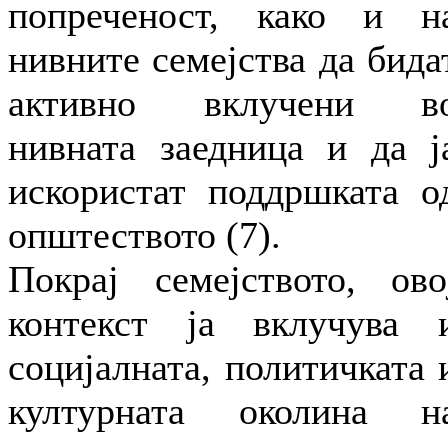
попреченост, како и н
нивните семејства да бида
активно вклучени в
нивната заедница и да ј
искористат поддршката о
општеството (7).
Покрај семејството, ово
контекст ја вклучува 
социјалната, политичката 
културната околина н