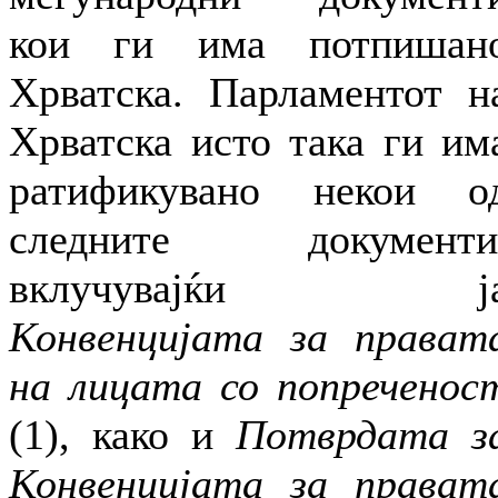
кои ги има потпишан
Хрватска. Парламентот н
Хрватска исто така ги им
ратификувано некои о
следните документи
вклучувајќи ј
Конвенцијата за прават
на лицата со попреченос
(1), како и
Потврдата з
Конвенцијата за прават