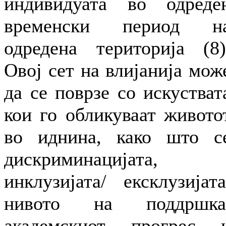
индивидуата во одреде
временски период н
одредена територија (8)
Овој сет на влијанија мож
да се поврзе со искустват
кои го обликуваат живото
во иднина, како што с
дискриминацијата,
инклузијата/ ексклузијата
нивото на поддршка
академскиот прогрес 