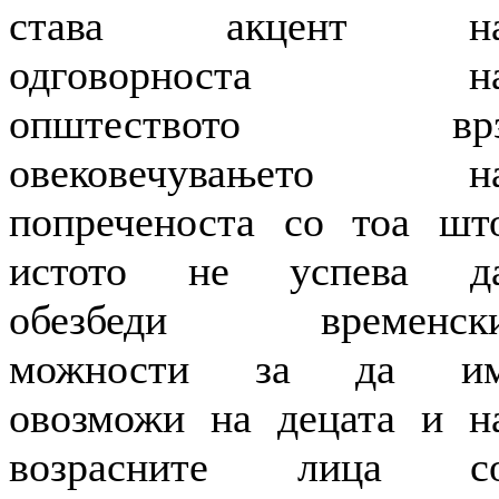
става акцент н
одговорноста н
општеството вр
овековечувањето н
попреченоста со тоа шт
истото не успева д
обезбеди временск
можности за да и
овозможи на децата и н
возрасните лица с