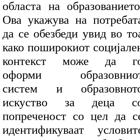
областа на образованието
Ова укажува на потребат
да се обезбеди увид во то
како поширокиот социјале
контекст може да г
оформи образовнио
систем и образовнот
искуство за деца с
попреченост со цел да с
идентификуваат условит