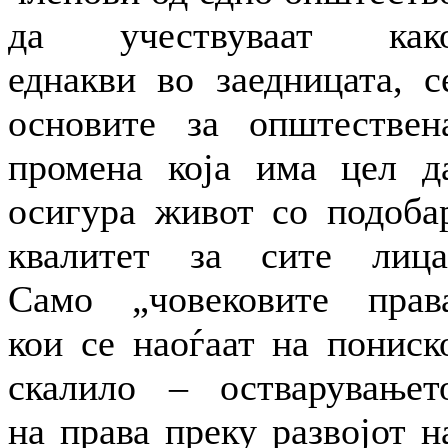
да учествуваат как
еднакви во заедницата, с
основите за општествен
промена која има цел д
осигура живот со подоба
квалитет за сите лица
Само „човековите прав
кои се наоѓаат на пониск
скалило – остварувањет
на права преку развојот н