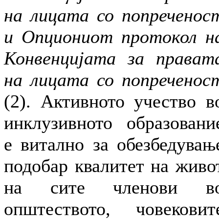
на лицата со попреченос
и Опциониот протокол н
Конвенцијата за прават
на лицата со попреченос
(2). Активното учество в
инклузивното образовани
е витално за обезбедувањ
подобар квалитет на живо
на сите членови в
општеството, човековит