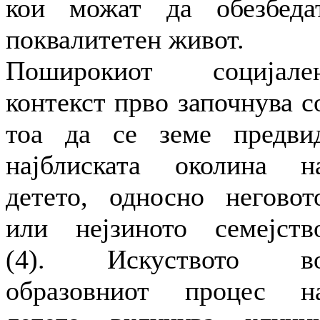
кои можат да обезбеда
поквалитетен живот.
Поширокиот социјале
контекст прво започнува с
тоа да се земе предви
најблиската околина н
детето, односно неговот
или нејзиното семејств
(4). Искуството в
образовниот процес н