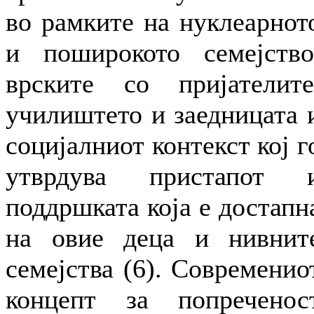
во рамките на нуклеарнот
и поширокото семејство
врските со пријателите
училиштето и заедницата 
социјалниот контекст кој г
утврдува пристапот 
поддршката која е достапн
на овие деца и нивнит
семејства (6). Современио
концепт за попреченос