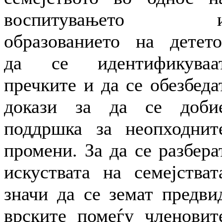
воспитувањето 
образованието на детето
да се идентификуваа
пречките и да се обезбеда
докази за да се доби
поддршка за неопходнит
промени. За да се разбера
искуствата на семејстват
значи да се земат предви
врските помеѓу членовит