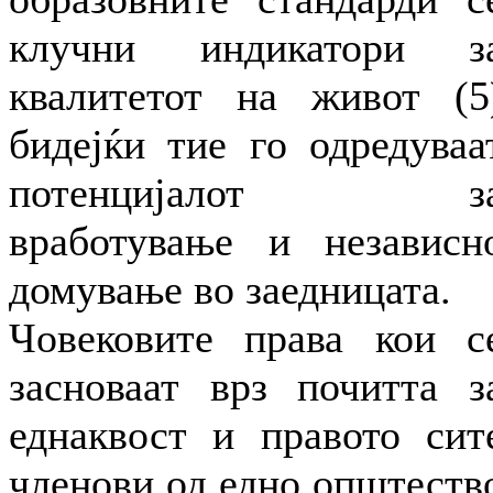
клучни индикатори з
квалитетот на живот (5
бидејќи тие го одредуваа
потенцијалот з
вработување и независн
домување во заедницата.
Човековите права кои с
засноваат врз почитта з
еднаквост и правото сит
членови од едно општеств