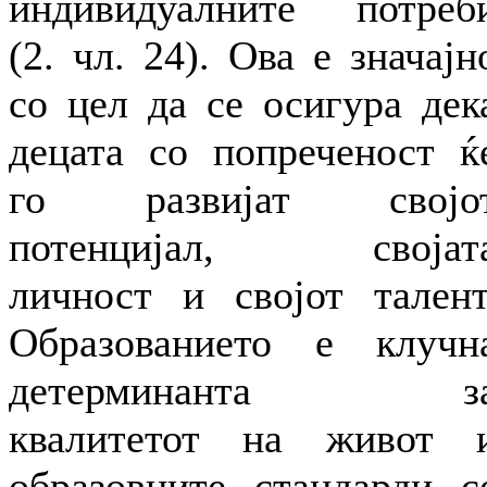
индивидуалните потреб
(2. чл. 24). Ова е значајн
со цел да се осигура дек
децата со попреченост ќ
го развијат својо
потенцијал, својат
личност и својот талент
Образованието е клучн
детерминанта з
квалитетот на живот 
образовните стандарди с