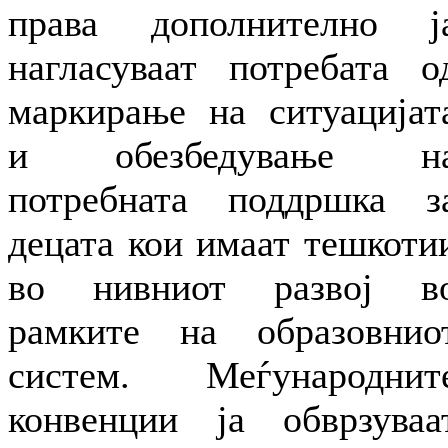
права дополнително ј
нагласуваат потребата о
маркирање на ситуацијат
и обезбедување н
потребната поддршка з
децата кои имаат тешкоти
во нивниот развој в
рамките на образовнио
систем. Меѓународнит
конвенции ја обврзуваа