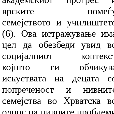
врските помеѓ
семејството и училиштет
(6). Ова истражување им
цел да обезбеди увид в
социјалниот контекс
којшто ги обликув
искуствата на децата с
попреченост и нивнит
семејства во Хрватска в
однос на нивните проблем