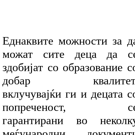
Еднаквите можности за д
можат сите деца да с
здобијат со образование с
добар квалитет
вклучувајќи ги и децата с
попреченост, с
гарантирани во неколк
меѓународни документ