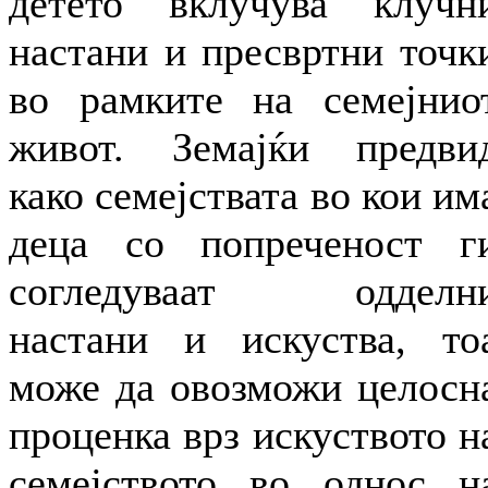
детето вклучува клучн
настани и пресвртни точк
во рамките на семејнио
живот. Земајќи предви
како семејствата во кои им
деца со попреченост г
согледуваат одделн
настани и искуства, то
може да овозможи целосн
проценка врз искуството н
семејството во однос н