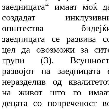
заедницата“ имаат моќ д
создадат инклузивн
општества бидејќ
заедницата се развива с
цел да овозможи за сит
групи (3). Всушност
развојот на заедницата 
неразделив од квалитето
на живот што го имаа
децата со попреченост в