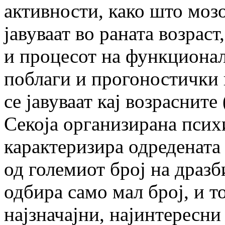
активности, како што моз
јавуваат во раната возрас
и процесот на функционал
поблаги и прогоностички 
се јавуваат кај возрасните 
Секоја организирана психи
карактеризира одредената 
од големиот број на дразб
одбира само мал број, и то
најзначајни, најинтересни