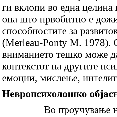
ги вклопи во една целина 
она што првобитно е дожи
способностите за развиток
(Merleau-Ponty M. 1978). 
вниманието тешко може да
контекстот на другите пс
емоции, мислење, интелиге
Невропсихолошко објас
Во проучување на пр