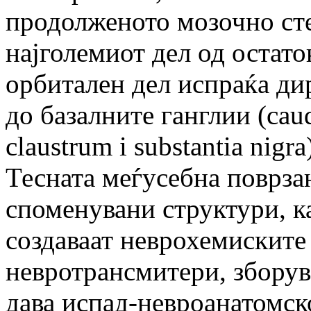
продолженото мозочно стеб
најголемиот дел од остато
орбитален дел испраќа д
до базалните ганглии (caud
claustrum i substantia nigra
Тесната меѓусебна поврзан
споменувани структури, ка
создаваат неврохемиските
невротрансмитери, зборув
дава испад-невроанатомск