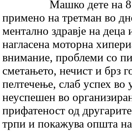
Машко дете на 8 годи
примено на третман во дн
ментално здравје на деца 
нагласена моторна хипери
внимание, проблеми со п
сметањето, нечист и брз г
пелтечење, слаб успех во
неуспешен во организиран
прифатеност од другарит
трпи и покажува општа на