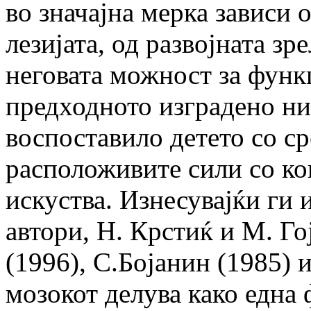
во значајна мерка зависи 
лезијата, од развојната зр
неговата можност за функ
предходното изградено ни
воспоставило детето со ср
расположивите сили со ко
искуства. Изнесувајќи ги 
автори, Н. Крстиќ и М. Го
(1996), С.Бојанин (1985) 
мозокот делува како една