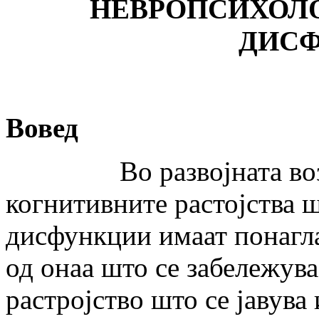
НЕВРОПСИХОЛ
ДИСФ
Вовед
Во развојната возрас
когнитивните растојства ш
дисфункции имаат понагл
од онаа што се забележува
растројство што се јавува