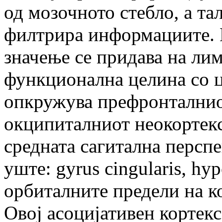
од мозочното стебло, а та
филтрира информациите. 
значење се придава на ли
функционална целина со ц
опкружува префронталнио
окципиталниот неокортекс,
средната сагитална перспек
уште: gyrus cingularis, hy
орбиталните предели на к
Овој асоцијативен кортек