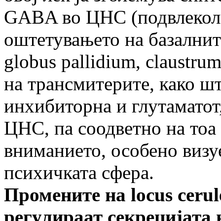
GABA во ЦНС (подвлекол Д
оштетувањето на базалните
globus pallidium, claustru
на трансмитерите, како шт
инхибиторна и глутаматот,
ЦНС, па соодветно на тоа 
вниманието, особено визу
психичката сфера.
Промените на
locus cerul
регулираат секрецијата 