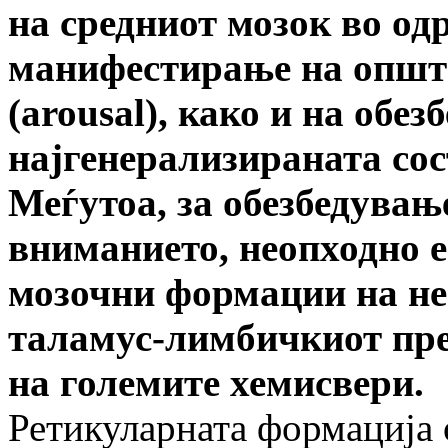
на средниот мозок во од
манифестирање на општа
(arousal),
како и на обез
најгенерализираната сос
Меѓутоа, за обезбедувањ
вниманието, неопходно 
мозочни формации на не
таламус-лимбичкиот пре
на големите хемисвери.
Ретикуларната формација 