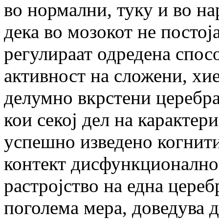
во нормални, туку и во н
дека во мозокот не постој
регулираат одредена спосо
активност на сложени, хи
делумно вкрстени церебр
кои секој дел на карактер
успешно изведено когнит
контект дисфункционално
растројство на една цереб
поголема мера, доведува д