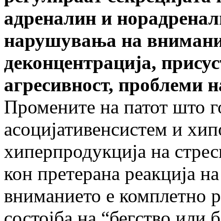
адреналин и норадренали
нарушувања на внимание
деконцентрација, присус
агресивност, проблеми н
Промените на патот што г
асоцијативенсистем и хип
хиперпродукција на стре
кон претерана реакција на
вниманието е комплетно ра
состојба на “бегство или б