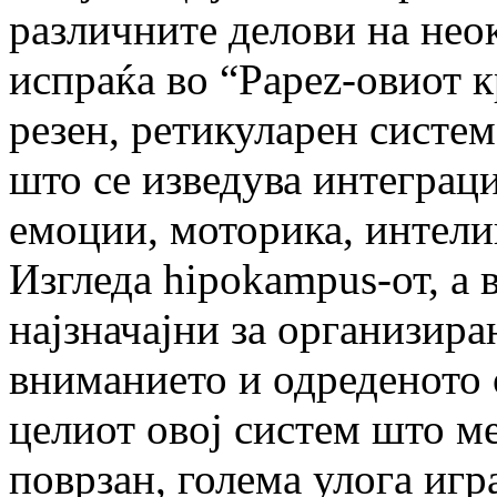
различните делови на нео
испраќа во “Papez-овиот к
резен, ретикуларен систем,
што се изведува интеграц
емоции, моторика, интели
Изгледа hipokampus-от, а в
најзначајни за организира
вниманието и одреденото 
целиот овој систем што м
поврзан, голема улога игр