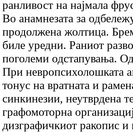
ранливост на најмала фру
Во анамнезата за одбележ
продолжена жолтица. Брем
биле уредни. Раниот разво
поголеми одстапувања. Од
При невропсихолошката ан
тонус на вратната и рамен
синкинезии, неутврдена т
графомоторна организација
дизграфичкиот ракопис и 