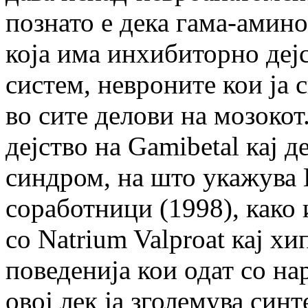
познато е дека гама-амин
која има инхибиторно деј
систем, невроните кои ја 
во сите делови на мозокот
дејство на Gamibetal кај 
синдром, на што укажува 
соработници (1998), како
со Natrium Valproat кај х
поведенија кои одат со н
овој лек ја зголемува син