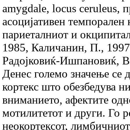
amygdale, locus ceruleus,
асоцијативен темпорален к
париеталниот и окципитал
1985, Каличанин, П., 1997,
Радојковиќ-Ишпановиќ, В.
Денес големо значење се 
кортекс што обезбедува н
вниманието, афектите одн
мотилитетот и други. Го р
неокортексот, лимбичниот 