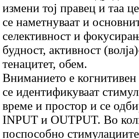
измени тој правец и таа це
се наметнуваат и основни
селективност и фокусирање
будност, активност (волја
тенацитет, обем.
Вниманието е когнитивен 
се идентификуваат стимул
време и простор и се одби
INPUT и OUTPUT. Во колк
поспособно стимулациите 