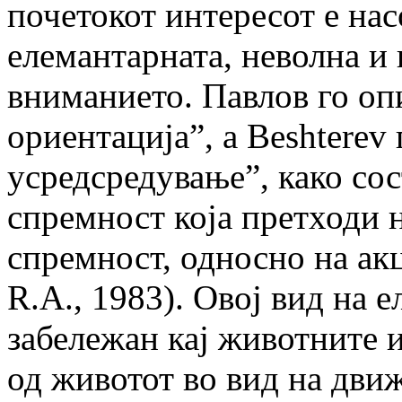
почетокот интересот е на
елемантарната, неволна и
вниманието. Павлов го оп
ориентација”, а Beshterev
усредсредување”, како со
спремност која претходи 
спремност, односно на акц
R.A., 1983). Овој вид на 
забележан кај животните и
од животот во вид на движ