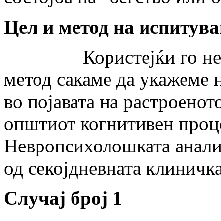
Цел и метод на испитув
Користејќи го невро
метод сакаме да укажеме 
во појавата на растроенот
општиот когнитивен проце
Невропсихолошката анализ
од секојдневната клиничка
Случај број 1