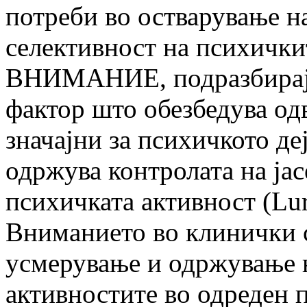
потреби во остварување на
селективност на психички
ВНИМАНИЕ, подразбирајќ
фактор што обезбедува од
значајни за психичкото де
одржува контролата на јас
психичката активност (Luri
Вниманието во клинички с
усмерување и одржување н
активностите во одреден п