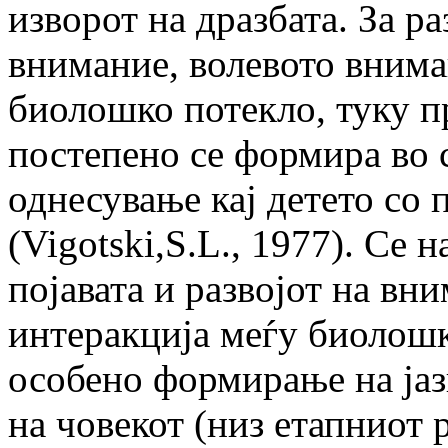
изворот на дразбата. За р
внимание, волевото внима
биолошко потекло, туку пр
постепено се формира во 
однесување кај детето со
(Vigotski,S.L., 1977). Се 
појавата и развојот на вн
интеракција меѓу биолошк
особено формирање на јаз
на човекот (низ етапниот 