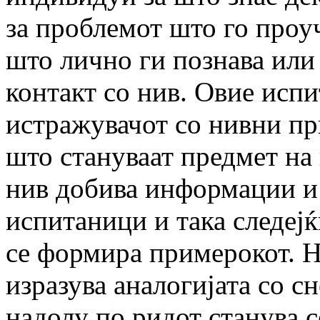
за проблемот што го проуч
што лично ги познава или 
контакт со нив. Овие испи
истражувачот со нивни пр
што стануваат предмет на
нив добива информации и 
испитаници и така следејќ
се формира примерокот. Н
изразува аналогијата со сн
надолу по ридот станува с