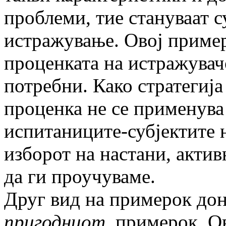
проблеми, тие стануваат с
истражување. Овој пример
проценката на истражувач
потребни. Како стратегиј
проценка не се применува
испитаниците-субјектите 
изборот на настани, акти
да ги проучуваме.
Друг вид на примерок дон
пригодниот
примерок. Ов