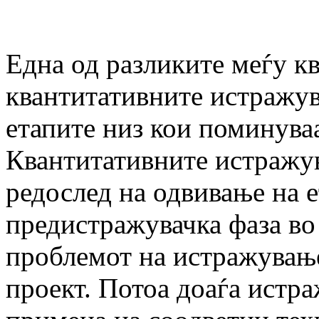
Една од разликите меѓу к
квантитативните истражув
етапите низ кои поминува
Квантитативните истражув
редослед на одвивање на е
предистражувачка фаза во
проблемот на истражување
проект. Потоа доаѓа истра