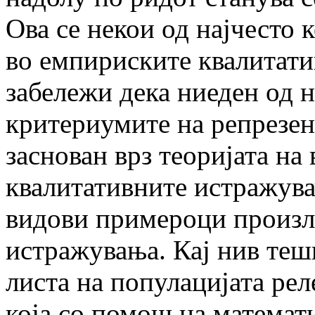
Ова се некои од најчесто
во емпириските квалитат
забележи дека ниеден од н
критериумите на репрезен
заснован врз теоријата на
квалитативните истражувач
видови примероци произле
истражувања. Кај нив теш
листа на популацијата ре
која со помош на математ