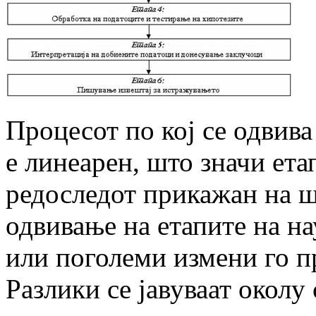
Процесот по кој се одвив
е линеарен, што значи ета
редоследот прикажан на ш
одвивање на етапите на н
или поголеми измени го п
Разлики се јавуваат околу