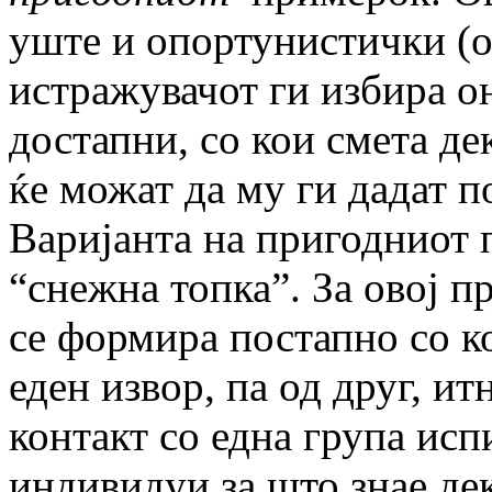
уште и опортунистички (op
истражувачот ги избира о
достапни, со кои смета де
ќе можат да му ги дадат 
Варијанта на пригодниот
“снежна топка”. За овој 
се формира постапно со 
еден извор, па од друг, и
контакт со една група ис
индивидуи за што знае де