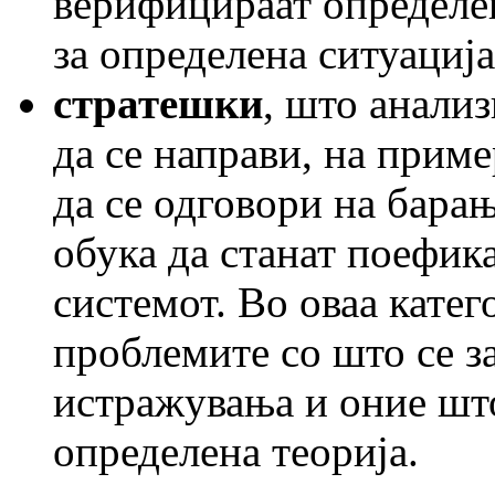
верифицираат определен
за определена ситуација
стратешки
, што анали
да се направи, на приме
да се одговори на барањ
обука да станат поефика
системот. Во оваа катег
проблемите со што се з
истражувања и оние што
определена теорија.