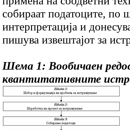
примена на соодветни тех
собираат податоците, по ш
интерпретација и донесува
пишува извештајот за ист
Шема 1: Вообичаен редос
квантитативните ист