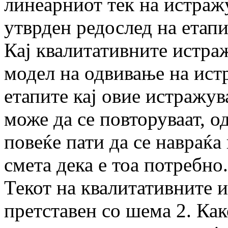
линеарниот тек на истраж
утврден редослед на етапи
Кај квалитативните истра
модел на одвивање на ист
етапите кај овие истражув
може да се повторуваат, 
повеќе пати да се навраќа
смета дека е тоа потребно.
Текот на квалитативните 
претставен со шема 2. Как