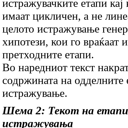
истражувачките етапи кај
имаат цикличен, а не лине
целото истражување гене
хипотези, кои го враќаат 
претходните етапи.
Во наредниот текст накрат
содржината на одделните 
истражување.
Шема 2: Текот на етап
истражувања