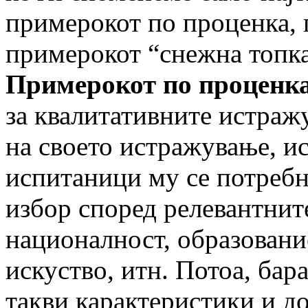
примерокот по проценка,
примерокот “снежна топка
Примерокот по проценк
за квалитативните истраж
на своето истражување, и
испитаници му се потреб
избор според релевантните
националност, образовани
искуство, итн. Потоа, бар
такви карактеристики и до