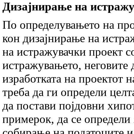
Дизајнирање на истраж
По определувањето на про
кон дизајнирање на истра
на истражувачки проект со
истражувањето, неговите 
изработката на проектот 
треба да ги определи целт
да постави појдовни хипот
примерок, да се определи 
собирање на податоците и