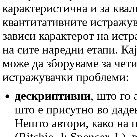
карактеристична и за квал
квантитативните истражув
зависи карактерот на ист
на сите наредни етапи. К
може да зборуваме за чет
истражувачки проблеми:
дескриптивни
, што го
што е присутно во даден
Нешто автори, како на 
(Ritchie, J; Spencer, L