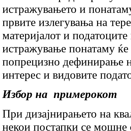
истражувањето и понатаму
првите излегувања на тер
материјалот и податоците
истражување понатаму ќе 
попрецизно дефинирање н
интерес и видовите подат
Избор на примерокот
При дизајнирањето на кв
некои постапки се мошне 