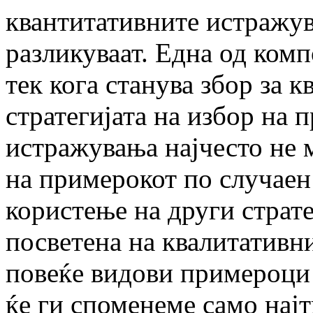
квантитативните истражув
разликуваат. Една од ком
тек кога станува збор за 
стратегијата на избор на 
истражувања најчесто не 
на примерокот по случаен
користење на други страте
посветена на квалитативн
повеќе видови примероци 
ќе ги споменеме само нај