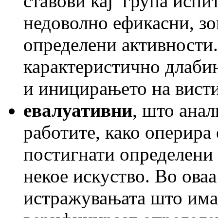
ставови кај група испи
недоволно ефикасни, зо
определени активности.
карактеристично длабин
и иницирањето на вист
евалуативни
, што анал
работите, како оперира 
постигнати определени 
некое искуство. Во оваа
истражувањата што имаа