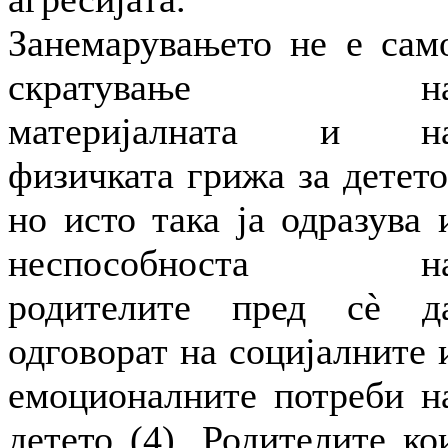
Занемарувањето не е сам
скратување н
материјалната и н
физичката грижа за детето
но исто така ја одразува 
неспособноста н
родителите пред сè д
одговорат на социјалните 
емоционалните потреби н
детето (4). Родителите ко