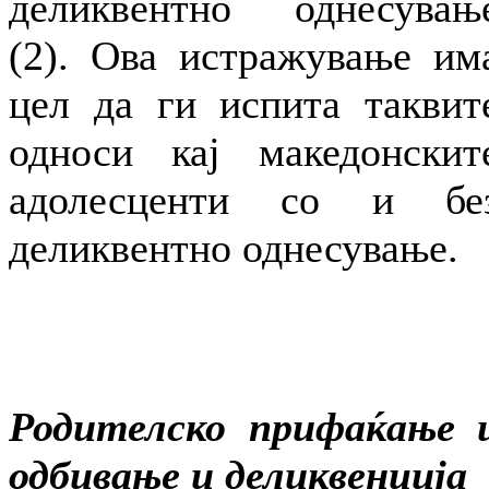
деликвентно однесувањ
(2). Ова истражување им
цел да ги испита таквит
односи кај македонскит
адолесценти со и бе
деликвентно однесување.
Родителско прифаќање 
одбивање и деликвенција