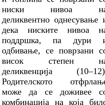
ниски нивоа н
деликвентно однесување 
дека ниските нивоа н
поддршка, па дури 
одбивање, се поврзани с
висок степен н
деликвенција (10–12)
Родителското отфрлањ
може да се доживее с
комбинација на која бил