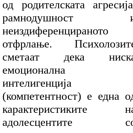
од родителската агресија
рамнодушност 
неиздиференцираното
отфрлање. Психолозит
сметаат дека ниск
емоционална
интелигенција
(компетентност) е една о
карактеристиките н
адолесцентите с