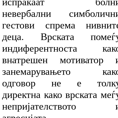
испраќаат болн
невербални симболичн
гестови спрема нивнит
деца. Врската помеѓ
индиферентноста как
внатрешен мотиватор 
занемарувањето как
одговор не е толк
директна како врската меѓ
непријателството 
агресијата.