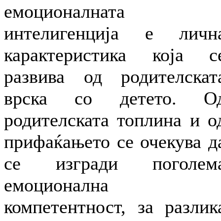
емоционалната
интелигенција е личн
карактеристика која с
развива од родителскат
врска со детето. О
родителската топлина и о
прифаќањето се очекува д
се изгради поголем
емоционална
компетентност, за разлик