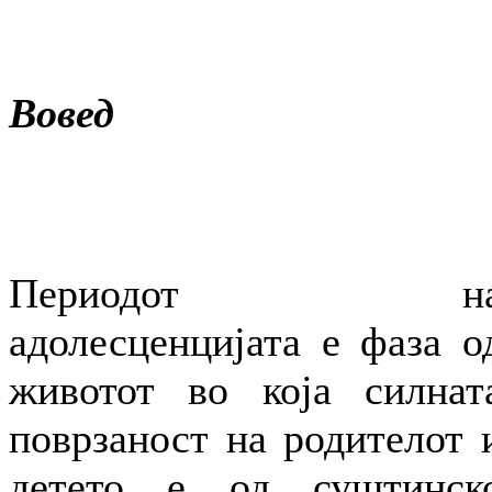
Вовед
Периодот н
адолесценцијата е фаза о
животот во која силнат
поврзаност на родителот 
детето е од суштинск