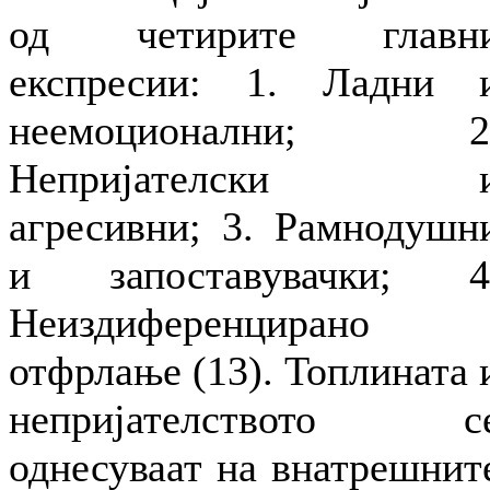
од четирите главн
експресии: 1. Ладни 
неемоционални; 2
Непријателски 
агресивни; 3. Рамнодушн
и запоставувачки; 4
Неиздиференцирано
отфрлање (13). Топлината 
непријателството с
однесуваат на внатрешнит