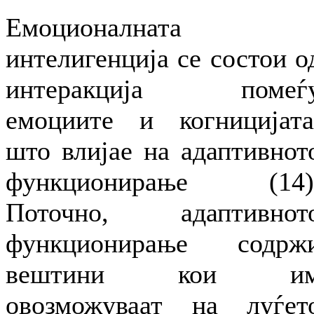
Емоционалната
интелигенција се состои о
интеракција помеѓ
емоциите и когницијата
што влијае на адаптивнот
функционирање (14)
Поточно, адаптивнот
функционирање содрж
вештини кои и
овозможуваат на луѓет