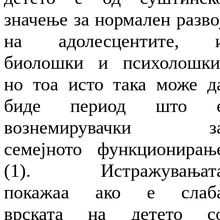
значење за нормален разво
на адолесцентите, 
биолошки и психолошки
но тоа исто така може д
биде период што 
вознемирувачки з
семејното функционирањ
(1). Истражувањат
покажаа ако е слаб
врската на детето с