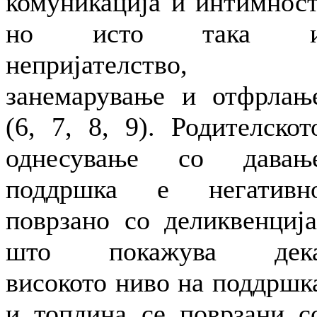
комуникација и интимност
но исто така 
непријателство,
занемарување и отфрлањ
(6, 7, 8, 9). Родителскот
однесување со давањ
поддршка е негативн
поврзано со деликвенција
што покажува дек
високото ниво на поддршк
и топлина се поврзани с