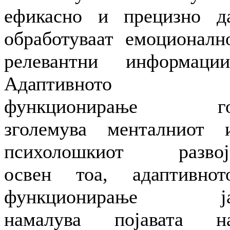
ефикасно и прецизно д
обработуваат емоционалн
релевантни информации
Адаптивното
функционирање г
зголемува менталниот 
психолошкиот развој
освен тоа, адаптивнот
функционирање ј
намалува појавата н