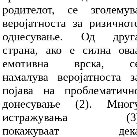
родителот, се зголемув
веројатноста за ризичнот
однесување. Од друг
страна, ако е силна ова
емотивна врска, с
намалува веројатноста з
појава на проблематичн
донесување (2). Мног
истражувања (3
покажуваат дек