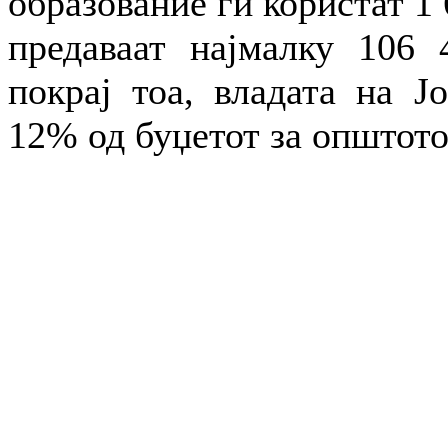
образование ги користат 1 
предаваат најмалку 106 
покрај тоа, владата на Ј
12% од буџетот за општото