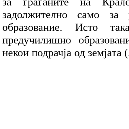
за граѓаните на Кралс
задолжително само за 
образование. Исто так
предучилишно образован
некои подрачја од земјата (