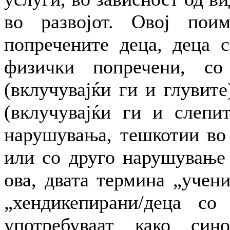
во развојот. Овој пои
попречените деца, деца 
физички попречени, со
(вклучувајќи ги и глувите
(вклучувајќи ги и слепит
нарушувања, тешкотии во 
или со друго нарушување 
ова, двата термина „учен
„хендикепирани/деца со
употребуваат како син