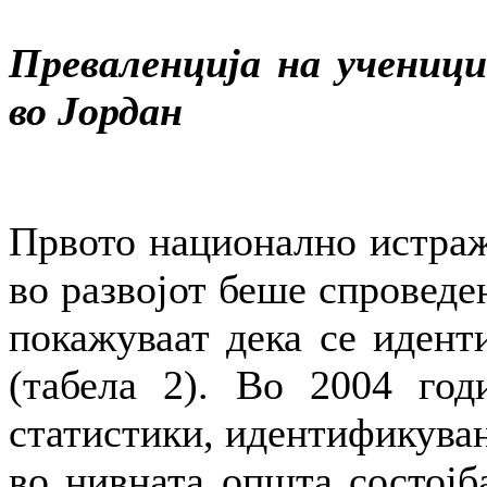
Преваленција на ученици
во Јордан
Првото национално истраж
во развојот беше спроведе
покажуваат дека се идент
(табела 2). Во 2004 год
статистики, идентификуван
во нивната општа состојба