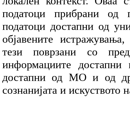
локален контекст. Оваа с
податоци прибрани од п
податоци достапни од уни
објавените истражувања,
тези поврзани со пре
информациите достапни н
достапни од МО и од др
сознанијата и искуството н