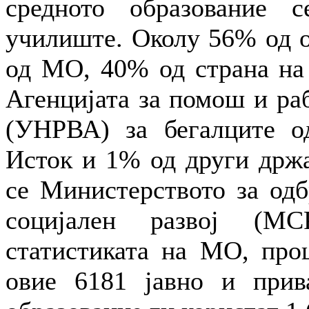
средното образование 
училиште. Околу 56% од о
од МО, 40% од страна на 
Агенцијата за помош и ра
(УНРВА) за бегалците о
Исток и 1% од други држа
се Министерството за одб
социјален развој (МС
статистиката на МО, проц
овие 6181 јавно и прив