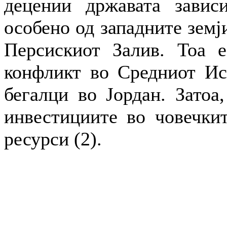
децении државата завис
особено од западните земј
Персискиот Залив. Тоа е
конфликт во Средниот Ист
бегалци во Јордан. Затоа,
инвестициите во човечкит
ресурси (2).