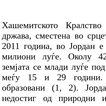
Хашемитското Кралство 
држава, сместена во срце
2011 година, во Јордан е
милиони луѓе. Околу 42
земјата се млади луѓе под
меѓу 15 и 29 години.
образовани (1, 2). Јорд
недостиг од природни и