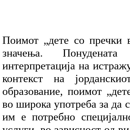
Поимот „дете со пречки в
значења. Понуденат
интерпретација на истражу
контекст на јорданскио
образование, поимот „дете
во широка употреба за да 
им е потребно специјалн
услуги, во зависност од ви