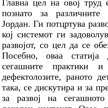
Главна цел на овој труд 
познато за различните 
Јордан. Ги потцртува разв
кој системот ги задоволу
развојот, со цел да се обе
Посебно, оваа статија 
сегашните практики и
дефектолозите, раното де
така, се дискутира и за п
за развој на сегашното