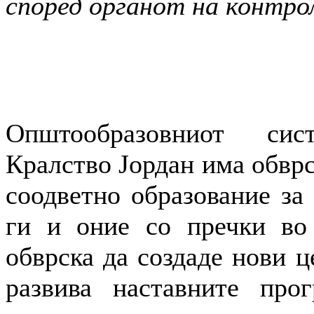
според органот на контрол
Општообразовниот си
Кралство Јордан има обврс
соодветно образование за 
ги и оние со пречки во 
обврска да создаде нови ц
развива наставните про