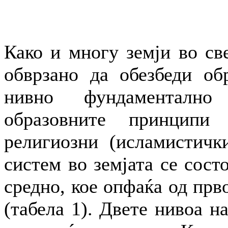
Како и многу земји во све
обврзано да обезбеди обр
нивно фундаментално
образовните принципи
религиозни (исламистичк
систем во земјата се сост
средно, кое опфаќа од прв
(табела 1). Двете нивоа н