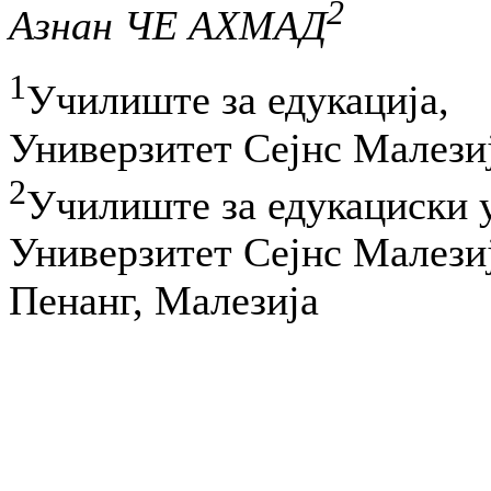
2
Азнан ЧЕ АХМАД
1
Училиште за едукација,
Универзитет Сејнс Малези
2
Училиште за едукациски 
Универзитет Сејнс Малези
Пенанг, Малезија