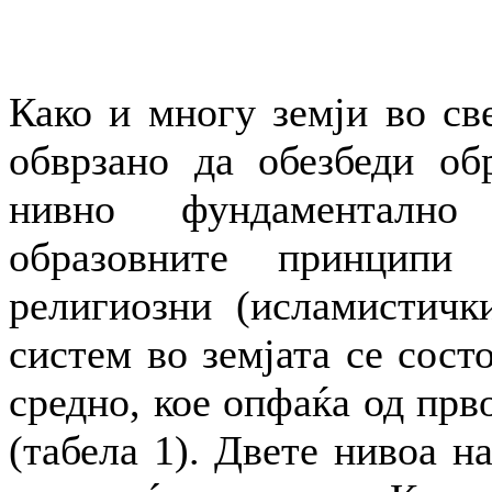
Како и многу земји во све
обврзано да обезбеди обр
нивно фундаментално
образовните принципи
религиозни (исламистичк
систем во земјата се сост
средно, кое опфаќа од прв
(табела 1). Двете нивоа н