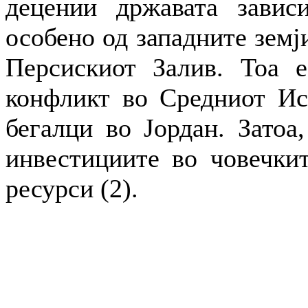
децении државата завис
особено од западните земј
Персискиот Залив. Тоа е
конфликт во Средниот Ист
бегалци во Јордан. Затоа,
инвестициите во човечкит
ресурси (2).