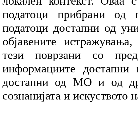
локален контекст. Оваа с
податоци прибрани од п
податоци достапни од уни
објавените истражувања,
тези поврзани со пре
информациите достапни н
достапни од МО и од др
сознанијата и искуството н