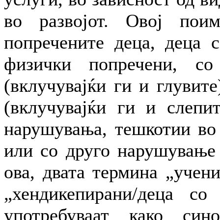
во развојот. Овој пои
попречените деца, деца 
физички попречени, со
(вклучувајќи ги и глувите
(вклучувајќи ги и слепит
нарушувања, тешкотии во 
или со друго нарушување 
ова, двата термина „учен
„хендикепирани/деца со
употребуваат како син