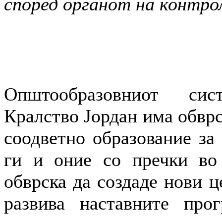
според органот на контрол
Општообразовниот си
Кралство Јордан има обврс
соодветно образование за 
ги и оние со пречки во 
обврска да создаде нови ц
развива наставните про