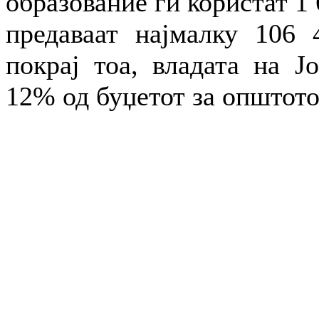
образование ги користат 1 
предаваат најмалку 106 
покрај тоа, владата на Ј
12% од буџетот за општото