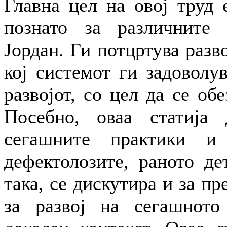
Главна цел на овој труд 
познато за различните 
Јордан. Ги потцртува разв
кој системот ги задоволу
развојот, со цел да се обе
Посебно, оваа статија 
сегашните практики и
дефектолозите, раното де
така, се дискутира и за п
за развој на сегашното