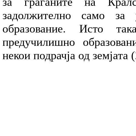
за граѓаните на Кралс
задолжително само за 
образование. Исто так
предучилишно образован
некои подрачја од земјата (