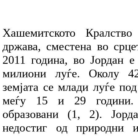
Хашемитското Кралство 
држава, сместена во срце
2011 година, во Јордан е
милиони луѓе. Околу 42
земјата се млади луѓе под
меѓу 15 и 29 години.
образовани (1, 2). Јорд
недостиг од природни и