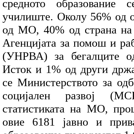
средното образование 
училиште. Околу 56% од о
од МО, 40% од страна на 
Агенцијата за помош и ра
(УНРВА) за бегалците о
Исток и 1% од други држа
се Министерството за одб
социјален развој (МС
статистиката на МО, проц
овие 6181 јавно и прив