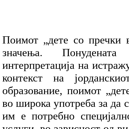
Поимот „дете со пречки в
значења. Понуденат
интерпретација на истражу
контекст на јорданскио
образование, поимот „дете
во широка употреба за да 
им е потребно специјалн
услуги, во зависност од ви