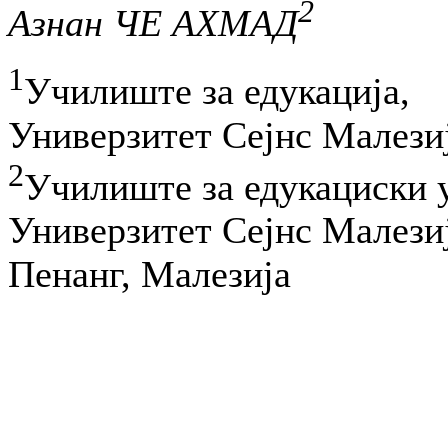
2
Азнан ЧЕ АХМАД
1
Училиште за едукација,
Универзитет Сејнс Малези
2
Училиште за едукациски 
Универзитет Сејнс Малези
Пенанг, Малезија