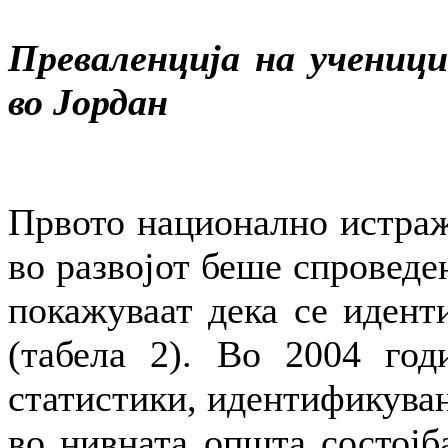
Преваленција на ученици
во Јордан
Првото национално истраж
во развојот беше спроведе
покажуваат дека се идент
(табела 2). Во 2004 год
статистики, идентификуван
во нивната општа состојба