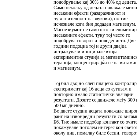
подобрување кај 30% до 40% од децата.
Само неколку од децата покажале мин
несакани ефекти (раздразливост и
чувствителност на звукови), но тие
исчезнале кога бил додаден магнезиум.
Магнезиумот не само што ги елиминир
несаканите ефекти, туку тој често го
подобрува говорот и поведението. Две
години подоцна тој и други двајца
истражувачи иницирале втора
екпериментна студија за мегавитаминс
терапија, концентрирајќи се на витами
и магнезиум.
Тој бил двојно-слеп плацебо-контролир
експеримент кај 16 деца со аутизам и
повторно имало статистички значајни
резултати. Дозите се движеле меѓу 300 
500 мг дневно.
Во двете студии децата покажале широ
ранг на извонредни резултати со витам
Б6. Тие имале подобар контакт со очите
покажувале поголем интерес кон свето
околу нив, помалку биле бесни, говоро