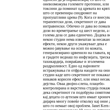
оневозможува големите протеини, или
токсини да поминат од цревата во крвта
што се превенира синдромот на
пропуштливи црева (9). Кога се внесув
терапевтски дози, секретинот се дава
интравенски. Обично се дава во помал
дози во времетраење од шест недели, а 
голема доза се дава единечно. Додека в
некои студии нема извештаи за несака
ефекти, некои други укажуваат дека е
можно јавување на осип по кожата,
генерализирано црвенило на главата, в
и градите веднаш по инфузијата, треска
тахикардија, повраќање и зголемена
раздразливост. Едно од најновите
истражувања ги отфрла наодите на они
студии каде што секретинот не покажа
никаков корисен ефект, или имал неса
дејства. Оваа двојно-слепа, плацебо-
контролирана и вкрстена студија пока
дека секретинот ги подобрува симптом
кај децата со аутизам што имаат хрони
дијареа многу повеќе отколку кај оние 
што го немаат овој проблем. Janet Kern 