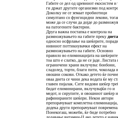
Габите се дел од цревниот екосистем и 
ги држат другите организми под контро
Доколку не се земаат пробиотици
симултано со фунгицидни лекови, тог
може да се случи да дојде до размножу
на патогените бактерии.
Друга важна постапка е контрола на
размножувањето на габите преку
диета
односно исфрлање на шеќерите, порад
нивниот поттикнувачки ефект на
размножувањето на габите. Основно
правило во елиминацијата на шеќерите 
тоа што е слатко, да не се јаде. Листата 
ограничени храни вклучува: бонбони,
сладолед, торти, благи пити, чоколада 
овошни сокови. Откако детето ќе почне
оваа диета се чини дека водата ќе му ст
главен пијалак. Сите видови шеќер тре
бидат елиминирани, вклучувајќи го и
медот, и сирупите, и овошниот шеќер и
рафинираните шеќери. Некои автори
препорачуваат комплетна елиминација,
додека други препорачуваат повремена
Понекогаш, можеби, ќе биде потребно
додавање витамин-Ц ако детето е нави