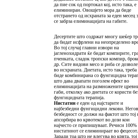
да пие сок од портокал кој, исто така, е
елиминиран. Овошјето мора да биде
отстрането од исхраната за еден месец з
се забрза елиминацијата на габите.
Десертите што содржат многу шеќер тр
да бидат исфрлени на неопределено вр
Во тој случај главни извори на
јагленохидрати ќе бидат компирите, гра
пченката, сладок тропски компир, брок
др. Сите видови месо и риба се дозвол
во исхраната. Диетата, исто така, треба
биде комбинирана со фунгицидна терап
што дава двапати поголем ефект во
елиминацијата на размножените цревн
габи, отколку ако диетата се користи бе
фунгицидната терапија.
Нистатин
е еден од најстарите и
најбезбедни фунгицидни лекови. Негов
безбедност се должи на фактот што тој 
апсорбира во крвотекот во дози кои
најчесто се припишуваат. Речиси 100%
нистатинот се елиминираат во фецесот.
Заради тоа што не влегува во крвта, тој