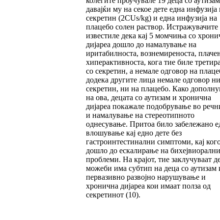
колегите проучувале 19 деца со аутизам
давајќи му на секое дете една инфузија 
секретин (2CUs/kg) и една инфузија на
плацебо солен раствор. Истражувачите
известиле дека кај 5 момчиња со хрони
дијареа дошло до намалување на
иритабилноста, вознемиреноста, плаче
хиперактивноста, кога тие биле третир
со секретин, а немале одговор на плаце
додека другите лица немале одговор ни
секретин, ни на плацебо. Како дополн
на ова, децата со аутизам и хронична
дијареа покажале подобрување во речн
и намалување на стереотипното
однесување. Притоа било забележано е
влошување кај едно дете без
гастроинтестинални симптоми, кај ког
дошло до ескалирање на бихејвиорални
проблеми. На крајот, тие заклучуваат д
можеби има субтип на деца со аутизам
первазивно развојно нарушување и
хронична дијареа кои имаат полза од
секретинот (10).