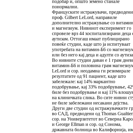
подобар и, општо земено станале
понормални.
Француските истражувачи, предводени
проф. Gilbert LeLord, направиле
дополнително истражување со витами
и магнезиум. Нивниот експеримент го
спровеле врз 44 хоспитализирани деца 
аутизам. Оттогаш имаат публицирано
повеќе студии, каде што ја испитуваат
употребата на витамин-Б6 со магнезиу
или без него кај деца и адулти со аутиза
Во нивните студии даван е 1 грам днев
витамин-Б6 и половина грам магнезиум
LeLord и сор. неодамна ги резимирале
резултатите од 91 пациент, каде што
забележале: кај 14% маркантно
подобрување, кај 33% подобрување, 4
биле без подобрување и кај 11% влошу
на клиничката слика. Во сите нивни ст
не биле забележани несакани дејства.
Други две студии од истражувачките г
во САД, предводени од Thomas Gualtier
сор. на Универзитетот во Северна Кар
и George Ellman и сор. од Сонома,
државната болница во Калифорнија, и