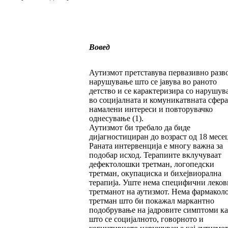
Вовед
Аутизмот претставува первазивно разв
нарушување што се јавува во раното
детство и се карактеризира со нарушув
во социјалната и комуникатвната сфера
намалени интереси и повторувачко
однесување (1).
Аутизмот би требало да биде
дијагностициран до возраст од 18 месе
Раната интервенција е многу важна за
подобар исход. Терапиите вклучуваат
дефектолошки третман, логопедски
третман, окупациска и бихејвиорална
терапија. Уште нема специфични леков
третманот на аутизмот. Нема фармако
третман што би покажал маркантно
подобрување на јадровите симптоми ка
што се социјалното, говорното и