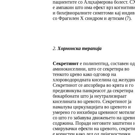
пациентите со Алцхајмерова болест. C
е ампакин што има ефект врз когнитив
и бихејвиоралните симптоми кај инди
со Фрагилен X синдром и аутизам (7).
2.
Хормонска терапија
Секретинот
е полипептид, составен од
аминокиселини, што се секретира во
тенкото црево како одговор на
хлороводородната киселина од желудни
Секретинот се апсорбира во крвта и го
предизвикува панкреасот да секретира
бикарбонати што ја неутрализираат
киселината во цревото. Секретинот ја
намалува циркулацијата во цревото и
умерено го инхибира цревниот мотилит
со што го забавува движењето на цревн
содржина. Поради неговите заштитни 
смирувачки ефекти на цревото, секрет
е користен како дел од дијагностички