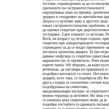
тестови, спроведувани за да ги евалуир
причините на гастроинтестиналните
нарушувања; како на пример, хронична
дијареа и синдромот на иритабилни цре
Децата со аутизам, како и другите деца
имаат гастроинтестинални проблеми, 
да примат секретин при дијагностичко
тестирање. Еден пациент со аутизам, Pe
Beck, на возраст од четири години, пр
секретин при лабораториското тестира
спроведено за да се видат причините за
неговата хронична дијареа. За три неде
давање инфузија со секретин однесува
маркантно му се променило. Peter може
изрече преку 100 зборови, да каже куси
реченици, да одговара на прашањата и 
подобрил контактот со очите. Неговата
дијареа, исто така, се подобрила (8). Во
друга студија се соопштени слични ви
подобрувања на симптоми,
предизвикувајќи интерес за секретинот
можна терапија за аутизмот. Во оваа ст
се укажува дека секретинот може да ја
подобри состојбата со цревната лигави
односно да ја нормализира, со што се