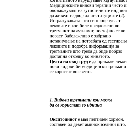
когнитивното нарушување кај аутизмот
Медицинските видови терапии често и
овозможуваат на аутистичните индиви
да живеат надвор од институциите (2).
Истражувањата што ги проценуваат
лековите и кои биле предложени во
третманот на аутизмот, постојано се во
пораст. Забележливо е забрзано
истакнување на потребата од тестирањ
лековите и подобра информација за
третманите што треба да биде побрзо
достапна отколку во минатото.
Целта на овој труд
е да прикаже некои
нови видови биомедицински третмани
се користат во светот.
1. Видови третмани кои може
да се користат во иднина
Окситоцинот
е мал пептиден хормон,
составен од девет аминокиселини што,