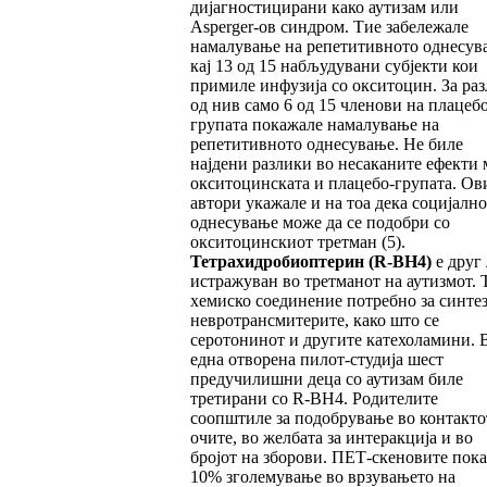
дијагностицирани како аутизам или
Asperger-ов синдром. Тие забележале
намалување на репетитивното однесув
кај 13 од 15 набљудувани субјекти кои
примиле инфузија со окситоцин. За раз
од нив само 6 од 15 членови на плацебо
групата покажале намалување на
репетитивното однесување. Не биле
најдени разлики во несаканите ефекти 
окситоцинската и плацебо-групата. Ов
автори укажале и на тоа дека социјалн
однесување може да се подобри со
окситоцинскиот третман (5).
Тетрахидробиоптерин
(R-BH4)
е друг 
истражуван во третманот на аутизмот. Т
хемиско соединение потребно за синтез
невротрансмитерите, како што се
серотонинот и другите катехоламини. 
една отворена пилот-студија шест
предучилишни деца со аутизам биле
третирани со R-BH4. Родителите
соопштиле за подобрување во контакто
очите, во желбата за интеракција и во
бројот на зборови. ПЕТ-скеновите пок
10% зголемување во врзувањето на