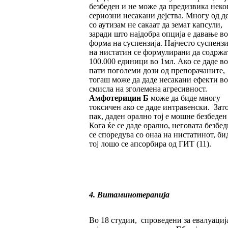
безбеден и не може да предизвика неко
сериозни несакани дејства. Многу од д
со аутизам не сакаат да земат капсули,
заради што најдобра опција е давање во
форма на суспензија. Најчесто суспенз
на нистатин се формулирани да содржа
100.000 единици во 1мл. Ако се даде во
пати поголеми дози од препорачаните,
тогаш може да даде несакани ефекти во
смисла на зголемена агресивност.
Амфотерицин Б
може да биде многу
токсичен ако се даде интравенски. Зато
пак, даден орално тој е мошне безбеден
Кога ќе се даде орално, неговата безбе
се споредува со онаа на нистатинот, би
тој лошо се апсорбира од ГИТ (11).
4. Витаминотерапија
Во 18 студии, спроведени за евалуациј