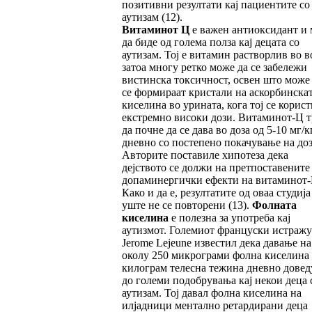
позитивни резултати кај пациентите со
аутизам (12).
Витаминот Ц
е важен антиоксидант и
да биде од голема полза кај децата со
аутизам. Тој е витамин растворлив во в
затоа многу ретко може да се забележи
вистинска токсичност, освен што може
се формираат кристали на аскорбинска
киселина во урината, кога тој се корист
екстремно високи дози. Витаминот-Ц т
да почне да се дава во доза од 5-10 мг/к
дневно со постепено покачување на доз
Авторите поставиле хипотеза дека
дејството се должи на претпоставените
допаминергички ефекти на витаминот-
Како и да е, резултатите од оваа студија
уште не се повторени (13).
Фолната
киселина
е полезна за употреба кај
аутизмот. Големиот француски истражу
Jerome Lejeune известил дека давање на
околу 250 микрограми фолна киселина
килограм телесна тежина дневно довед
до големи подобрувања кај некои деца 
аутизам. Тој давал фолна киселина на
илјадници ментално ретардирани деца