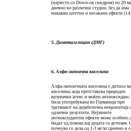
(најчесто со Down-ов синдром) по 20 м
дневно во различни студии, без да има
никакви штетни и несакани ефекти (14)
5. Диметилглицин (ДМГ)
6. Алфа-липоична киселина
Алфа-липоичната киселина е дитиол м
киселина, која претставува природен
врзувачки агенс и моќен антиоксиданс.
била употребувана во Германија при
третманот на дијабетична невропатија 
одлични резултати. Нејзините
антиоксидантни ефекти може особено 
бидат од помош кај децата со аутизам. 
почнува со доза од 1-3 мг/кг/дневно и с