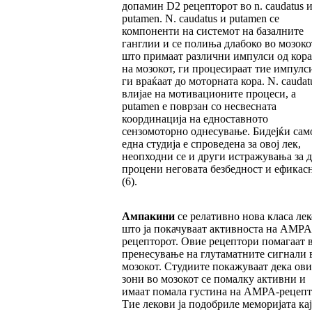
допамин D2 рецепторот во n. caudatus и
putamen. N. caudatus и putamen се
компоненти на системот на базалните
ганглии и се полиња длабоко во мозоко
што примаат различни импулси од кора
на мозокот, ги процесираат тие импулс
ги враќаат до моторната кора. N. caudat
влијае на мотивационите процеси, а
putamen е поврзан со несвесната
координација на едноставното
сензомоторно однесување. Бидејќи сам
една студија е спроведена за овој лек,
неопходни се и други истражувања за д
процени неговата безбедност и ефикас
(6).
Ампакини
се релативно нова класа ле
што ја покачуваат активноста на AMPA
рецепторот. Овие рецептори помагаат 
пренесување на глутаматните сигнали 
мозокот. Студиите покажуваат дека ови
зони во мозокот се помалку активни и
имаат помала густина на AMPA-рецепт
Тие лекови ја подобриле меморијата кај