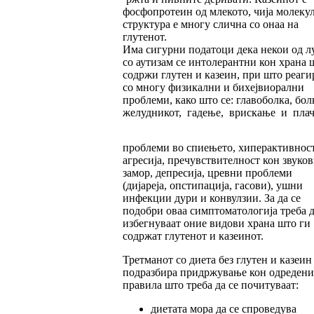
фосфопротеин од млекото, чија молеку
структура е многу слична со онаа на
глутенот.
Има сигурни податоци дека некои од л
со аутизам се интолерантни кон храна 
содржи глутен и казеин, при што реаги
со многу физикални и бихејвиорални
проблеми, како што се: главоболка, бол
желудникот, гадење, врискање и плач
проблеми во спиењето, хиперактивност
агресија, пречувствителност кон звуков
замор, депресија, цревни проблеми
(дијареја, опстипација, гасови), ушни
инфекции дури и конвулзии. За да се
подобри оваа симптоматологија треба д
избегнуваат оние видови храна што ги
содржат глутенот и казеинот.
Третманот со диета без глутен и казеин
подразбира придржување кон одредени
правила што треба да се почитуваат:
диетата мора да се спроведува