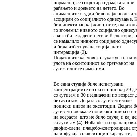
нормално, се секретира од мајката при
раѓањето и доењето на детето. Во
анималните студии било најдено дека то
асоциран со социјалното однесување. 
бил инектиран кај животните, окситоц
го зголемил нивното социјално однесу
а кога биле дадени негови блокатори, 
се намалило нивното социјално однес
и била избегнувана социјалната
интеракција (3).
Податоците кај човекот укажуваат на 
улога на окситоцинот во третманот на
аутистичните симптоми.
Во една студија биле испитувани
концентрациите на окситоцин кај 29 де
со аутизам и 30 изедначени по возраст 
без аутизам. Децата со аутизам имале
пониски нивоа на окситоцин. Децата б
аутизам покажале повисоки нивоа со т
на возраста, што не било случај и кај д
со аутизам (4). Hollander и сор. направи
двојно-слепа, плацебо-контролирана ст
на инфузија со окситоцин кај адулти,