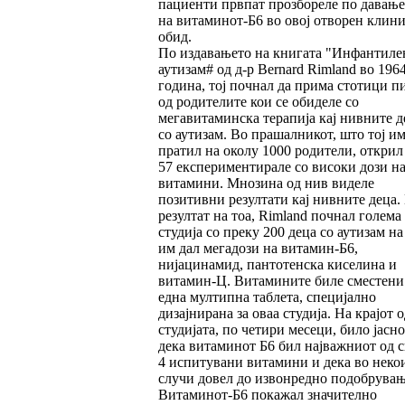
пациенти првпат прозбореле по давање
на витаминот-Б6 во овој отворен клин
обид.
По издавањето на книгата "Инфантиле
аутизам# од д-р Bernard Rimland во 196
година, тој почнал да прима стотици п
од родителите кои се обиделе со
мегавитаминска терапија кај нивните д
со аутизам. Во прашалникот, што тој им
пратил на околу 1000 родители, открил
57 експериментирале со високи дози н
витамини. Мнозина од нив виделе
позитивни резултати кај нивните деца.
резултат на тоа, Rimland почнал голема
студија со преку 200 деца со аутизам на
им дал мегадози на витамин-Б6,
нијацинамид, пантотенска киселина и
витамин-Ц. Витамините биле сместени
една мултипна таблета, специјално
дизајнирана за оваа студија. На крајот о
студијата, по четири месеци, било јасно
дека витаминот Б6 бил најважниот од с
4 испитувани витамини и дека во неко
случи довел до извонредно подобрувањ
Витаминот-Б6 покажал значително