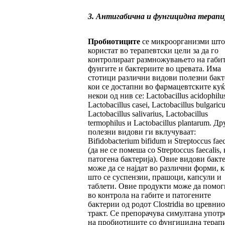
3. Антигабична и фунгицидна терапи
Пробиотиците
се микроорганизми што
користат во терапевтски цели за да го
контролираат размножувањето на габит
фунгите и бактериите во цревата. Има
стотици различни видови полезни бак
кои се достапни во фармацевтските куќ
некои од нив се: Lactobacillus acidophilus
Lactobacillus casei, Lactobacillus bulgaricu
Lactobacillus salivarius, Lactobacillus
termophilus и Lactobacillus plantarum. Др
полезни видови ги вклучуваат:
Bifidobacterium bifidum и Streptoccus fae
(да не се помеша со Streptoccus faecalis, 
патогена бактерија). Овие видови бакт
може да се најдат во различни форми, к
што се суспензии, прашоци, капсули и
таблети. Овие продукти може да помог
во контрола на габите и патогените
бактерии од родот Clostridia во цревнио
тракт. Се препорачува симултана употр
на пробиотиците со фунгицидна терапи