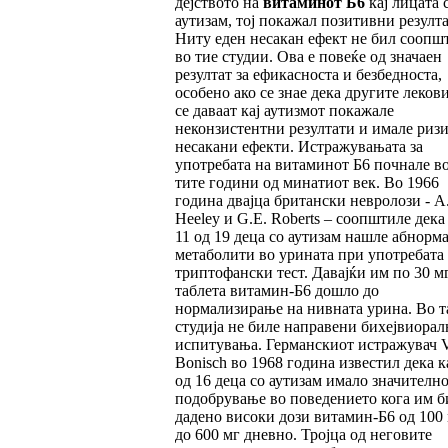
дејството на
витаминот Б6
кај лицата 
аутизам, тој покажал позитивни резулта
Ниту еден несакан ефект не бил соопш
во тие студии. Ова е повеќе од значаен
резултат за ефикасноста и безбедноста,
особено ако се знае дека другите леков
се даваат кај аутизмот покажале
неконзистентни резултати и имале ризи
несакани ефекти. Истражувањата за
употребата на витаминот Б6 почнале во
тите години од минатиот век. Во 1966
година двајца британски невролози - A.
Heeley и G.E. Roberts – соопштиле дека 
11 од 19 деца со аутизам нашле абнорм
метаболити во урината при употребата
триптофански тест. Давајќи им по 30 м
таблета витамин-Б6 дошло до
нормализирање на нивната урина. Во т
студија не биле направени бихејвиорал
испитувања. Германскиот истражувач V
Bonisch во 1968 година известил дека к
од 16 деца со аутизам имало значителн
подобрување во поведението кога им б
дадено високи дози витамин-Б6 од 100
до 600 мг дневно. Тројца од неговите