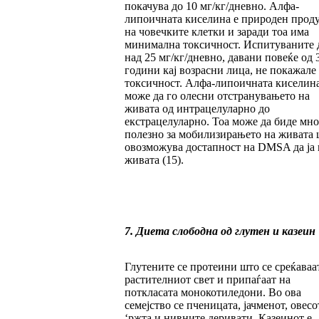
покачува до 10 мг/кг/дневно. Алфа-
липоичната киселина е природен прод
на човечките клетки и заради тоа има
минимална токсичност. Испитуваните 
над 25 мг/кг/дневно, давани повеќе од 
години кај возрасни лица, не покажале
токсичност. Алфа-липоичната киселин
може да го олесни отстранувањето на
живата од интрацелуларно до
екстрацелуларно. Тоа може да биде мно
полезно за мобилизирањето на живата 
овозможува достапност на DMSA да ја 
живата (15).
7. Диета слободна од глутен и казеин
Глутените се протеини што се среќаваа
растителниот свет и припаѓаат на
поткласата монокотиледони. Во ова
семејство се пченицата, јачменот, овесо
‘ржта и нивните деривати. Казеинот е