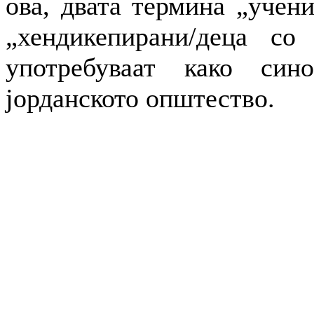
ова, двата термина „учен
„хендикепирани/деца со
употребуваат како син
јорданското општество.