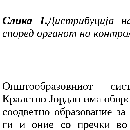
Слика 1.
Дистрибуција н
според органот на контрол
Општообразовниот си
Кралство Јордан има обврс
соодветно образование за 
ги и оние со пречки во 