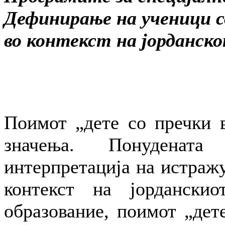
Дефинирање на ученици со
во контекст на јорданс
Поимот „дете со пречки в
значења. Понуденат
интерпретација на истражу
контекст на јорданскио
образование, поимот „дете