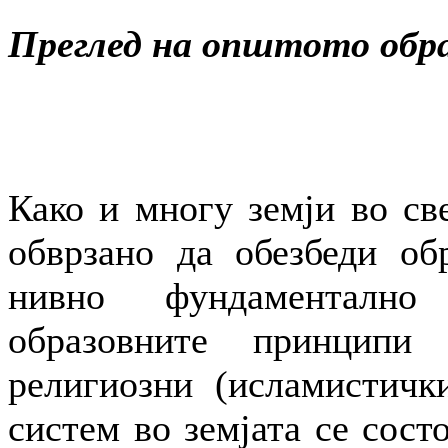
Преглед на општото обра
Како и многу земји во све
обврзано да обезбеди обр
нивно фундаментално
образовните принципи
религиозни (исламистичк
систем во земјата се сост