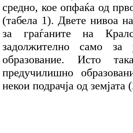
средно, кое опфаќа од прв
(табела 1). Двете нивоа н
за граѓаните на Кралс
задолжително само за 
образование. Исто так
предучилишно образован
некои подрачја од земјата (