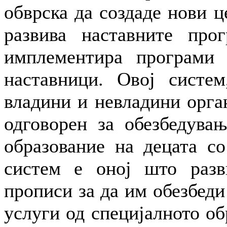
обврска да создаде нови ц
развива наставните про
имплементира програми 
наставници. Овој систем
владини и невладини орга
одговорен за обезбедувањ
образование на децата со
систем е оној што разв
прописи за да им обезбеди
услуги од специјалното об