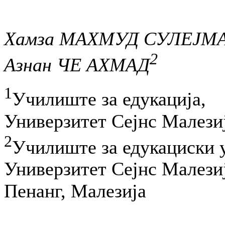
Хамза МАХМУД СУЛЕЈМ
2
Азнан ЧЕ АХМАД
1
Училиште за едукација,
Универзитет Сејнс Малези
2
Училиште за едукациски 
Универзитет Сејнс Малези
Пенанг, Малезија