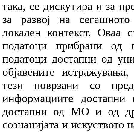
така, се дискутира и за п
за развој на сегашното
локален контекст. Оваа с
податоци прибрани од п
податоци достапни од уни
објавените истражувања,
тези поврзани со пре
информациите достапни н
достапни од МО и од др
сознанијата и искуството н