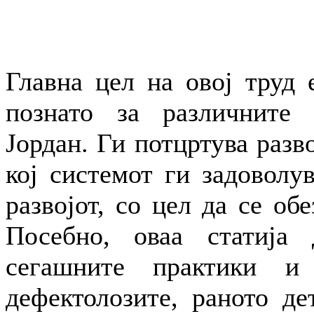
Главна цел на овој труд 
познато за различните 
Јордан. Ги потцртува разв
кој системот ги задоволу
развојот, со цел да се обе
Посебно, оваа статија 
сегашните практики и
дефектолозите, раното де