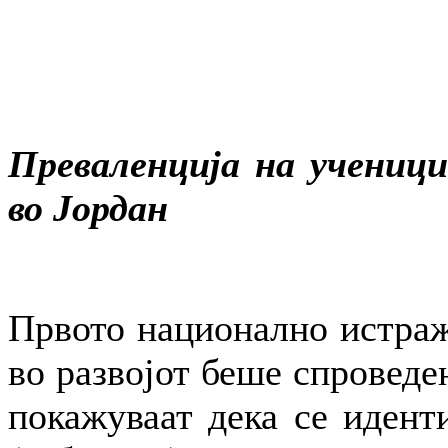
Преваленција на ученици
во Јордан
Првото национално истраж
во развојот беше спроведе
покажуваат дека се идент