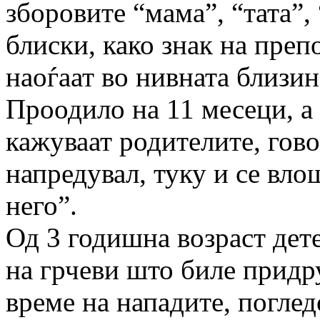
зборовите “мама”, “тата”,
блиски, како знак на преп
наоѓаат во нивната близин
Проодило на 11 месеци, а 
кажуваат родителите, гово
напредувал, туку и се влош
него”.
Од 3 годишна возраст дет
на грчеви што биле придру
време на нападите, погледо