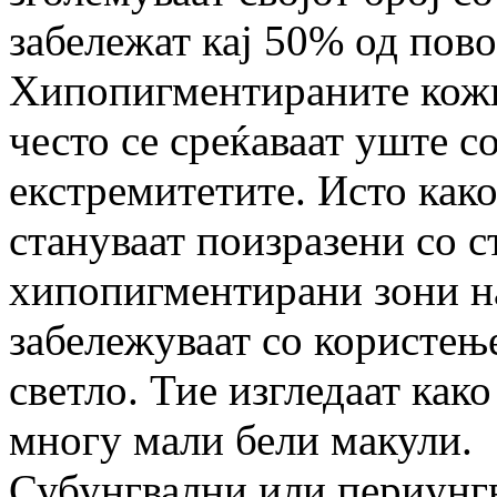
забележат кај 50% од пов
Хипопигментираните кожн
често се среќаваат уште с
екстремитетите. Исто как
стануваат поизразени со с
хипопигментирани зони на
забележуваат со користењ
светло. Тие изгледаат как
многу мали бели макули.
Субунгвални или периунг