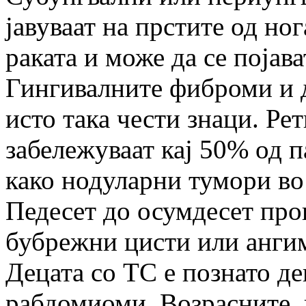
јавуваат на прстите од ног
раката и може да се појава
Гингивалните фиброми и д
исто така чести знаци. Ре
забележуваат кај 50% од п
како нодуларни тумори во
Педесет до осумдесет про
бубрежни цисти или анги
Децата со ТС е познато де
рабдомиоми. Возрасните,