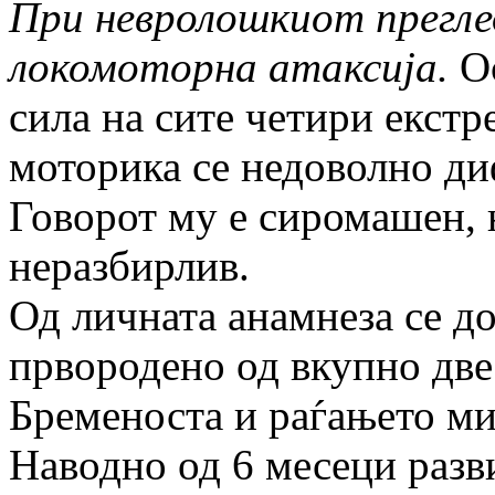
При невролошкиот прегле
локомоторна атаксија.
Ос
сила на сите четири екстр
моторика се недоволно ди
Говорот му е сиромашен, 
неразбирлив.
Од личната анамнеза се до
првородено од вкупно две 
Бременоста и раѓањето ми
Наводно од 6 месеци разв