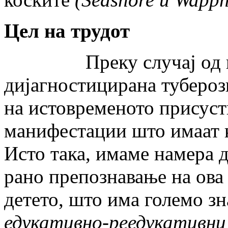
Цел на трудот
Преку случај од прак
дијагностицирана тубероз
на истовременото присуст
манифестации што имаат к
Исто така, имаме намера д
рано препознавање на ова
детето, што има големо з
едукативно-реедукативни