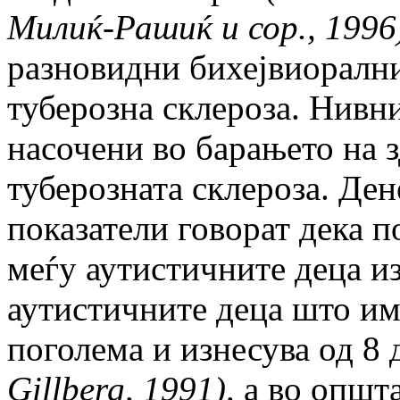
Милиќ-Рашиќ и сор., 1996
разновидни бихејвиорални
туберозна склероза. Нивн
насочени во барањето на 
туберозната склероза. Де
показатели говорат дека п
меѓу аутистичните деца из
аутистичните деца што има
поголема и изнесува од 8
Gillberg, 1991)
,
а во општа