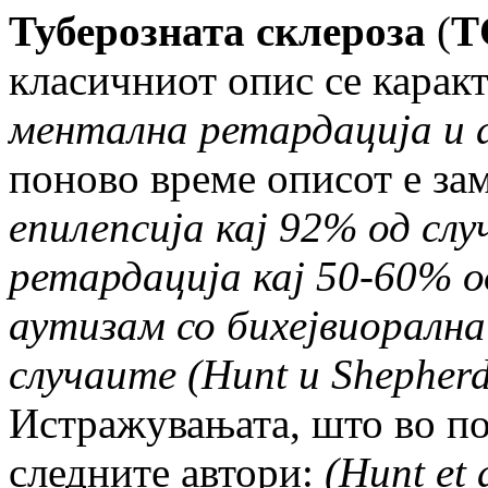
Туберозната склероза
(
Т
класичниот опис се карак
ментална ретардација и 
поново време описот е зам
епилепсија кај 92% од слу
ретардација кај 50-60% о
аутизам со бихејвиоралн
случаите (
Hunt
и
Shepher
Истражувањата, што во по
следните автори:
(
Hunt et 