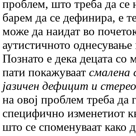
проблем, што треба да се 
барем да се дефинира, е т
може да наидат во почеток
аутистичното однесување к
Познато е дека децата со 
пати покажуваат
смалена 
јазичен дефицит и стере
на овој проблем треба да 
специфично изменетиот к
што се споменуваат како 