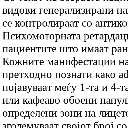
видови генерализирани на
се контролираат со антико
Психомоторната ретардаци
пациентите што имаат ран
Кожните манифестации на
претходно познати како a
појавуваат меѓу 1-та и 4-т
или кафеаво обоени папул
определени зони на лице
зголемуваат својот број со