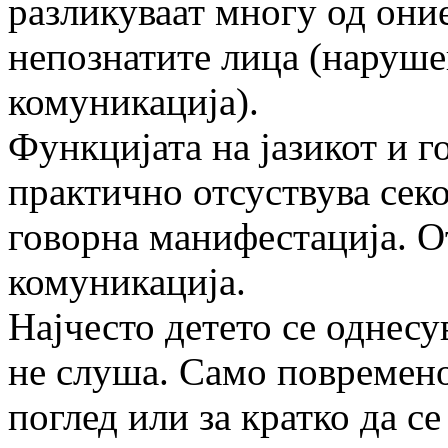
разликуваат многу од оние
непознатите лица (наруше
комуникација).
Функцијата на јазикот и г
практично отсуствува сек
говорна манифестација. О
комуникација.
Најчесто детето се однесу
не слуша. Само повремено
поглед или за кратко да с