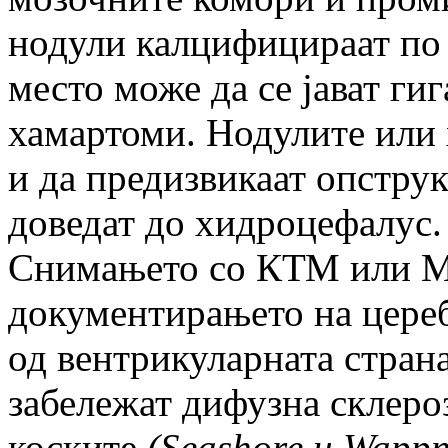
нодули калцифицираат по 
место може да се јават ги
хамартоми. Нодулите или 
и да предизвикаат опструк
доведат до хидроцефалус.
Снимањето со КТМ или М
документирањето на цере
од вентрикуларната страна
забележат дифузна склеро
коските
(
Seashore
и
Wappne