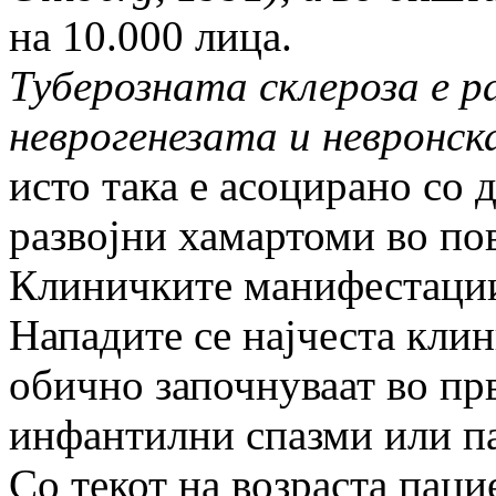
на 10.000 лица.
Туберозната склероза е р
неврогенезата и невронск
исто така е асоцирано со
развојни хамартоми во по
Клиничките манифестации
Нападите се најчеста кли
обично започнуваат во пр
инфантилни спазми или п
Со текот на возраста паци