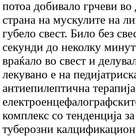
потоа добивало грчеви во 
страна на мускулите на ли
губело свест. Било без св
секунди до неколку минути
враќало во свест и делува
лекувано е на педијатриск
антиепилептична терапија
електроенцефалографскит
комплекс со тенденција з
туберозни калцификацион