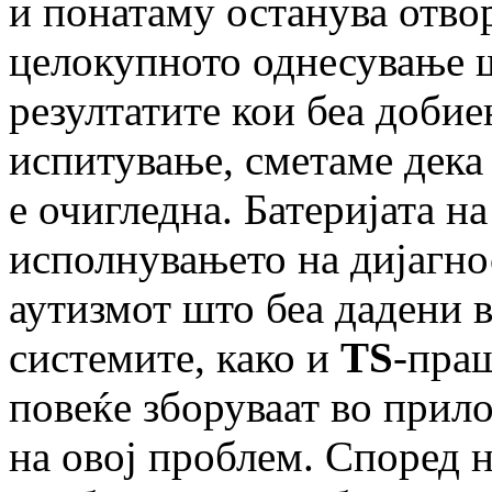
и понатаму останува отво
целокупното однесување ш
резултатите кои беа доби
испитување, сметаме дека
е очигледна. Батеријата 
исполнувањето на дијагно
аутизмот што беа дадени 
системите, како и
TS
-праш
повеќе зборуваат во прил
на овој проблем. Според