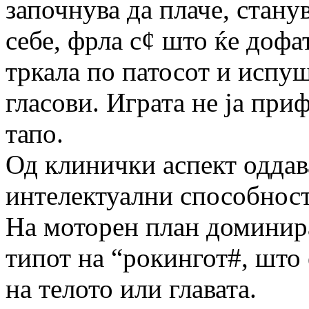
започнува да плаче, стану
себе, фрла с¢ што ќе дофа
тркала по патосот и испу
гласови. Играта не ја приф
тапо.
Од клинички аспект оддав
интелектуални способност
На моторен план доминир
типот на “рокингот#, што
на телото или главата.