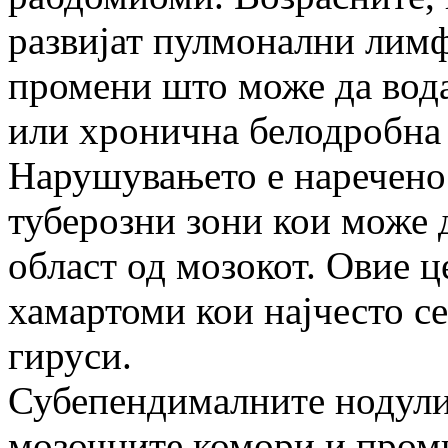
развијат пулмонални лим
промени што може да вода
или хронична белодробна 
Нарушувањето е наречено
туберозни зони кои може д
област од мозокот. Овие ц
хамартоми кои најчесто се
гируси.
Субепендималните нодули 
мозочните комори и проми