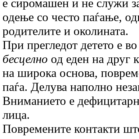
е сиромашен и не служи з
одење со често паѓање, од
родителите и околината.
При прегледот детето е в
бесцелно
од еден на друг к
на широка основа, поврем
паѓа. Делува наполно неза
Вниманието е дефицитарно
лица.
Повремените контакти што 