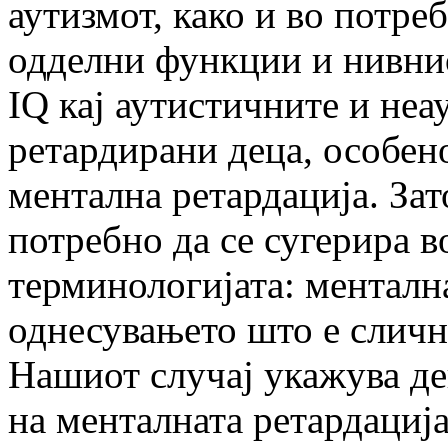
аутизмот, како и во потре
одделни функции и нивнио
IQ кај аутистичните и не
ретардирани деца, особено
ментална ретардација. За
потребно да се сугерира в
терминологијата: менталн
однесувањето што е сличн
Нашиот случај укажува де
на менталната ретардација