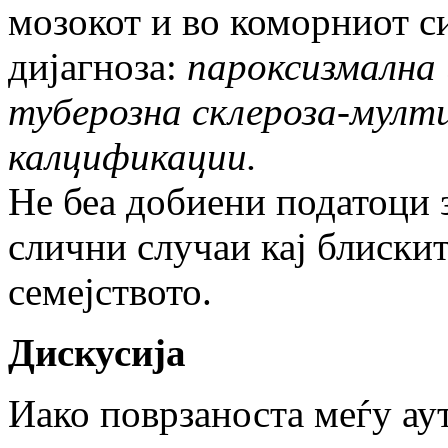
мозокот и во коморниот с
дијагноза:
пароксизмална 
туберозна склероза-мулт
калцификации.
Не беа добиени податоци 
слични случаи кај блиски
семејството.
Дискусија
Иако поврзаноста меѓу ау