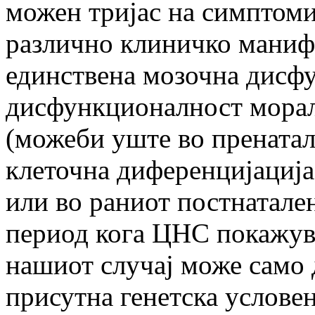
можен тријас на симптоми 
различно клиничко манифе
единствена мозочна дисфу
дисфункционалност морала
(можеби уште во пренатал
клеточна диференцијација
или во раниот постнатале
период кога ЦНС покажува
нашиот случај може само 
присутна генетска услове