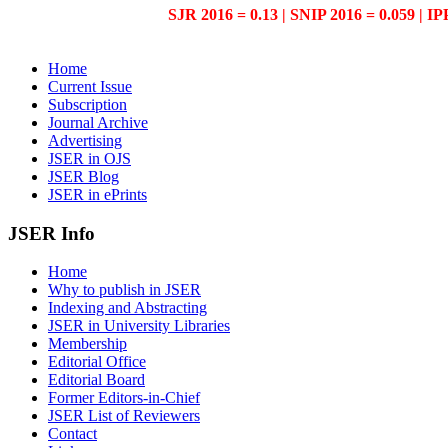
SJR 2016 = 0.13 | SNIP 2016 = 0.059 | IP
Home
Current Issue
Subscription
Journal Archive
Advertising
JSER in OJS
JSER Blog
JSER in ePrints
JSER Info
Home
Why to publish in JSER
Indexing and Abstracting
JSER in University Libraries
Membership
Editorial Office
Editorial Board
Former Editors-in-Chief
JSER List of Reviewers
Contact