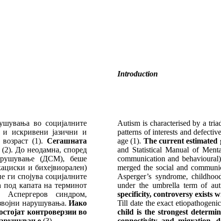
Introduction
рушувања во социјалните
Autism is characterised by a triad
 и искривени јазични и
patterns of interests and defect
 возраст (1).
Сегашната
age (1).
The current estimated 
%
(2).
До неодамна, според
and Statistical Manual of Ment
нарушување (ДСМ), беше
communication and behavioural) 
кациски и бихејвиорален)
merged the social and communic
ие ги спојува социјалните
Asperger’s syndrome, childhood 
а под капата на терминот
under the umbrella term of aut
 Аспергеров синдром,
specificity, controversy exists 
азвојни нарушувања.
Иако
Till date the exact etiopathogen
остојат контроверзии во
child is the strongest determi
 нарушување
(3).
connectivity and migration, 