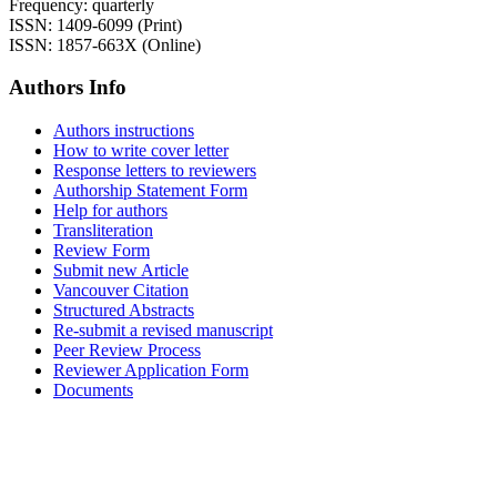
Frequency: quarterly
ISSN: 1409-6099 (Print)
ISSN: 1857-663X (Online)
Authors Info
Authors instructions
How to write cover letter
Response letters to reviewers
Authorship Statement Form
Help for authors
Transliteration
Review Form
Submit new Article
Vancouver Citation
Structured Abstracts
Re-submit a revised manuscript
Peer Review Process
Reviewer Application Form
Documents