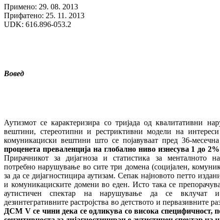
Примено: 29. 08. 2013
Прифатено: 25. 11. 2013
UDK: 616.896-053.2
Вовед
Аутизмот се карактеризира со тријада од квалитативни на
вештини, стереотипни и рестриктивни модели на интереси
комуникациски вештини што се појавуваат пред 36-месечна
проценета преваленција на глобално ниво изнесува 1 до 2
Прирачникот за дијагноза и статистика за менталното 
потребно нарушување во сите три домена (социјален, комуни
за да се дијагностицира аутизам. Сепак најновото петто издан
и комуникациските домени во еден. Исто така се препорачув
аутистичен спектар на нарушување да се вклучат и
дезинтегративните растројства во детството и первазивните р
ДСМ
V
се чини дека се одликува со висока специфичност, п
сензитивноста за дијагностицирање аутистичен спектар на