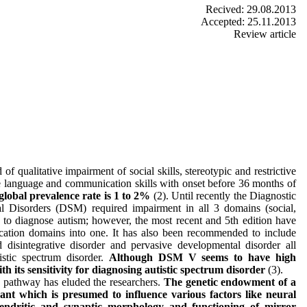
Recived: 29.08.2013
Accepted: 25.11.2013
Review article
 of qualitative impairment of social skills, stereotypic and restrictive
ive language and communication skills with onset before 36 months of
global prevalence rate is 1 to 2%
(2). Until recently the Diagnostic
al Disorders (DSM) required impairment in all 3 domains (social,
to diagnose autism; however, the most recent and 5th edition have
ation domains into one. It has also been recommended to include
disintegrative disorder and pervasive developmental disorder all
istic spectrum disorder.
Although DSM V seems to have high
with its sensitivity for diagnosing autistic spectrum disorder
(3).
ic pathway has eluded the researchers.
The genetic endowment of a
nant which is presumed to influence various factors like neural
dendritic and synaptic morphology and functioning of mirror