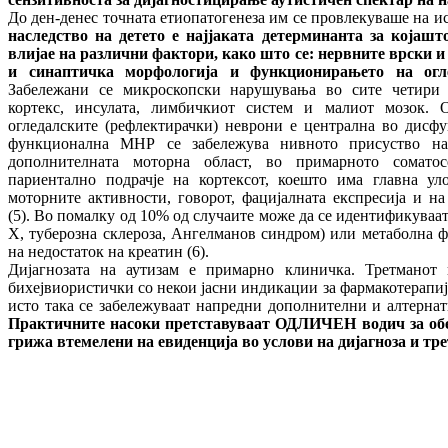
До ден-денес точната етиопатогенеза им се провлекуваше на и
наследство на детето е најјаката детерминанта за којашт
влијае на различни фактори, како што се: нервните врски и
и синаптичка морфологија и функционирањето на ог
Забележани се микроскопски нарушувања во сите четири 
кортекс, инсулата, лимбичкиот систем и малиот мозок. 
огледалските (рефлектирачки) неврони е централна во дисф
функционална МНР се забележува нивното присуство на 
дополнителната моторна област, во примарното сомато
париентално подрачје на кортексот, коешто има главна ул
моторните активности, говорот, фацијалната експресија и н
(5). Во помалку од 10% од случаите може да се идентификуваат
Х, туберозна склероза, Ангелманов синдром) или метаболна 
на недостаток на креатин (6).
Дијагнозата на аутизам е примарно клиничка. Третманот
бихејвиористички со некои јасни индикации за фармакотерапиј
исто така се забележуваат напредни дополнителни и алтерна
Практичните насоки претставуваат ОДЛИЧЕН водич за обе
грижа втемелени на евиденција во услови на дијагноза и т