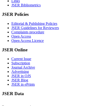
Links
JSER Bibliometrics
JSER Policies
Editorial & Publishing Policies
JSER Guidelines for Reviewers
Complaints procedure
Open Access
Open Access Licence
JSER Online
Current Issue
Subscription
Journal Archive
Advertising
JSER in OJS
JSER Blog
JSER in ePrints
JSER Data