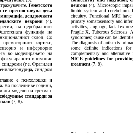
стражувачите
. Генетското
neurons
(4). Microscopic impai
о се претпоставува дека
limbic system and cerebellum. I
 миграција, дендричката
circuitry. Functional MRI have
ледалските неврони
(4).
primary somatosensory and inferi
регии, на церебралниот
activities, language, facial expres
Оштетената функција на
Fragile X, Tuberous Sclerosis, A
ункционалниот склоп. Со
syndromes) cause can be identifie
премоторниот кортекс,
The diagnosis of autism is primar
сензорно и инфериорно
some definite indications f
ога во моделирањето на
complementary and alternative 
а фокусираното внимание
NICE guidelines for providin
 синдроми (т.е. Фрагилен
treatment
(7, 8).
фенилкетонурија
,
синдром
 главно е психолошки и
а. Во последниве години,
тивни модели на третман.
збедување стандарди за
ретман
(7, 8).