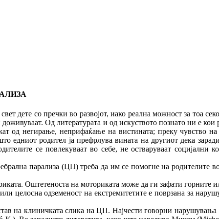
РАЛИЗА
те со пречки во развојот, иако реална можност за тоа секога
ги доживуваат. Од литературата и од искуството познато ни е кои 
ижат од негирање, неприфаќање на вистината; преку чувство на
што едниот родител ја префрлува вината на другиот дека заради 
одителите се повлекуваат во себе, не остваруваат социјални ко
еребрална парализа (ЦП) треба да им се помогне на родителите в
иката. Оштетеноста на моториката може да ги зафати горните ил
или целосна одземеност на екстремитетите е поврзана за наруш
став на клиничката слика на ЦП. Најчести говорни нарушувања ка