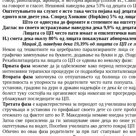
говор, ринолалија, афонија, и моторна афазија (Попов И., Сав
на говорот и гласот. Нешовиќ наведува дека 53% од децата со
Оштетувањето на слухот е исто така честа појава кај децат
едното или двете ува. Според Хопкинс (
Hopkins
) 5% од лица
Што се однесува до формите и степените на оштетување
Даглас во своето истражување наведува дека 9,9% од децата
Лицата со ЦП често пати имаат и епилептички напад
H
.) смета дека околу 80% од лицата покажуваат абнормален
Мациќ Д. наведува дека 19,39% од лицата со ЦП се лесно
Некои од тешкотиите на церебрално парализираните лица се 
графичко заменување на буквите, додавање на букви и др. (Sug
Рехабилитацијата на лицата со ЦП се одвива во неколку фази:
Првата фаза
можеме да ја одбележиме како период непосреде
интензивни тераписки процедури се подразбира хоспитализација
Втората фаза
започнува со отпуштањето од болница со сове
трпеливоста и упорноста на родителите често пати попушта. Р
установи, градови па дури и држави надевајќи се дека ќе се нај
болест туку состојба на организмот која никогаш не прогредир
ублажуваат последиците на ЦП.
Третата фаза
е карактеристична за периодот од училишна возр
стручњаци и установи го прифаќаат своето дете со сите пробл
отежнато од фактот што во Р. Македонија немаме ниедна устан
Затоа сме присилени да ги запишуваме овие деца во оние ус
оштетувања на видот, Посебни училишта ако детето покрај ЦП 
Обично во оваа фаза родителите за прв пат стапуваат во к