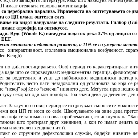
иќ К.). Во западната литература, како што наведува Мичем (Mic
 ЦП имаат отежната говорна комуникација.
а со церебрална парализа. Изразеноста на оштетувањето се дв
та со ЦП имаат оштетен слух.
 на видот наидуваме на следните резултати. Гилбор (
Guil
 имаат атрофија на оптикусот.
и. Вудс (
Woods E.
) наведува податок дека 37% од лицата со
 ЕЕГ.
 ментално недоволно развиени, а 11% се со умерена ментал
со хиперактивност, зголемена емоционална возбуденост, скрате
den Keogh)
н по дијагностицирањето. Овој период го карактеризираат инт
 каде што се спроведуваат: медикаментна терапија, физиотерапи
т за родителите и упат до најблискиот медицински центар ка
одителите, често пати незадоволни од установата во која се р
де “некој” кој ќе го “излечи” нивното дете. Меѓутоа прво нешто 
а туку секојпат оди кон подобро. Тоа значи дека до денешен ден
аст. Заклучно со овој период се исцрпуваат скоро сите можност
еми кои ЦП ги носи со себе. Школувањето на овие деца претста
ова која се занимава со оваа проблематика, со исклучок на “Бањ
танови што третираат друг хендикеп, а кои го имаат децата к
има и ментален хендикеп итн).
онтакт со стручните дефектолошки служби, бидејќи нивните де