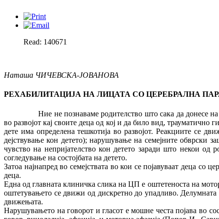
Read: 140671
Наташа ЧИЧЕВСКА-ЈОВАНОВА
РЕХАБИЛИТАЦИЈА НА ЛИЦАТА СО ЦЕРЕБРАЛНА ПА
Ние не познаваме родителство што сака да донесе на свет де
во развојот кај своите деца од кој и да било вид, трауматично 
дете има определена тешкотија во развојот. Реакциите се дв
дејствување кон детето); нарушување на семејните обврски за
чувство на непријателство кон детето заради што некои од р
согледување на состојбата на детето.
Затоа најнапред во семејствата во кои се појавуваат деца со ц
деца.
Една од главната клиничка слика на ЦП е оштетеноста на мотор
оштетувањето се движи од дискретно до упадливо. Делумната 
движењата.
Нарушувањето на говорот и гласот е мошне честа појава во со