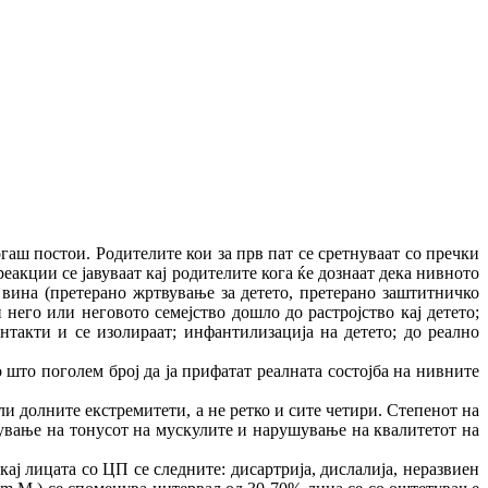
ш постои. Родителите кои за прв пат се сретнуваат со пречки
реакции се јавуваат кај родителите кога ќе дознаат дека нивното
 вина (претерано жртвување за детето, претерано заштитничко
него или неговото семејство дошло до растројство кај детето;
нтакти и се изолираат; инфантилизација на детето; до реално
о што поголем број да ја прифатат реалната состојба на нивните
и долните екстремитети, а не ретко и сите четири. Степенот на
ување на тонусот на мускулите и нарушување на квалитетот на
ј лицата со ЦП се следните: дисартрија, дислалија, неразвиен