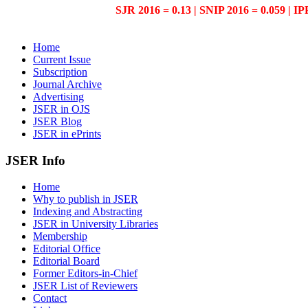
SJR 2016 = 0.13 | SNIP 2016 = 0.059 | IP
Home
Current Issue
Subscription
Journal Archive
Advertising
JSER in OJS
JSER Blog
JSER in ePrints
JSER Info
Home
Why to publish in JSER
Indexing and Abstracting
JSER in University Libraries
Membership
Editorial Office
Editorial Board
Former Editors-in-Chief
JSER List of Reviewers
Contact