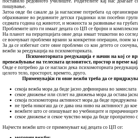
поставило редовното училиште. Родителите кај нас доаѓаат с
пишување.
Затоа овде би сакале да ја нагласиме потребата од организ
образование во редовните детски градинки или посебни групи 
седмата година од животот, и можноста за развивање на грубата
Проблемите што ги имаат децата со ЦП се бројни и комплексни,
На планот на перцепцијата овие деца имаат тешкотии во согле
се воочуваат проблеми врзани за конкретни операции, поим за 
За да се избегнат сите овие проблеми со кои детето се соочув
вежби за реедукација на психомоториката.
Психомоторната реедукација е начин на кој се врши ре
превежбување на телесната целовитост, простор и време кај
Овде е потребно да се нагласи дека психомоторната реедукација
целото тело, просторот, времето, друго.
Применувајќи ги овие вежби треба да се придржуваме
секоја вежба мора да биде јасно дефинирана во замислата
секое движење или сплет на движења мора да остава јасна
секоја психомоторна активност мора да биде придружена 
не треба никогаш да се дава она ниво на активност до кое
вежбите што се опишуваат во учебниците и прирачниците 
секое движење и секое чувство мора да биде пропратено с
Најчести вежби што се применуваат кај децата со ЦП се:
моторни вежби;