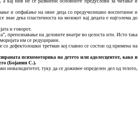
, а кај нив не се развиени основните предуслови за читање и
ирање и опфаќање на овие деца со предучилишно воспитание и
 знае дека пластичноста на мозокот кај децата е најголема до
ата и говорот.
”, препознавање на деловите внатре во целоста итн. Исто така
еморијата им се редуцирани.
не со дефектолошки третман кој главно се состои од примена на
ната психомоторика на детето или адолесцентот, како и
то (Бојанин С.).
ави инвалидитетот, туку да се доживее определен дел од телото,