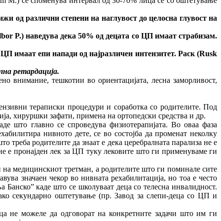
hem M.) се споменува интервал од 30-70% лица се со оштетување
ижи од различни степени на наглувост до целосна глувост на
bor P.)
наведува дека 50% од децата со ЦП имаат страбизам.
 ЦП имаат епи напади од најразличен интензитет. Раск (
Rusk
на ретардација.
но внимание, тешкотии во ориентацијата, лесна заморливост,
ензивни тераписки процедури и соработка со родителите. Под
ја, хируршки зафати, примена на ортопедски средства и др.
де што главно се спроведува физиотерапијата. Во оваа фаза
ехабилитира нивното дете, се во состојба да променат неколку
што треба родителите да знаат е дека церебралната парализа не е
 не е пронајден лек за ЦП туку лековите што ги применуваме ги
и на медицинскиот третман, а родителите што ги поминале сите
вува значаен чекор во нивната рехабилитација, но тоа е често
а Банско” каде што се школуваат деца со телесна инвалидност.
ако секундарно оштетување (пр. Завод за слепи-деца со ЦП и
ца не можеле да одговорат на конкретните задачи што им ги