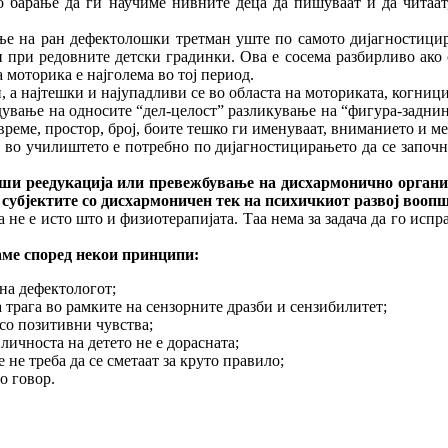
о барање да ги научиме нивните деца да пишуваат и да читаат
ирање на ран дефектолошки третман уште по самото дијагностиц
при редовните детски градинки. Ова е сосема разбирливо ако се
 моторика е најголема во тој период.
 а најтешки и најупадливи се во областа на моториката, когнициј
дување на односите “дел-целост” разликување на “фигура-заднина
време, простор, број, боите тешко ги именуваат, вниманието и м
а, во училиштето е потребно по дијагностицирањето да се започ
едукација или превежбување на дисхармонично организира
 субјектите со дисхармоничен тек на психичкиот развој воопш
 не е исто што и физиотерапијата. Таа нема за задача да го испр
 според некои принципи:
 на дефектологот;
 трага во рамките на сензорните дразби и сензибилитет;
со позитивни чувства;
 личноста на детето не е дорасната;
не треба да се сметаат за круто правило;
о говор.