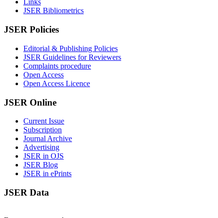
Links
JSER Bibliometrics
JSER Policies
Editorial & Publishing Policies
JSER Guidelines for Reviewers
Complaints procedure
Open Access
Open Access Licence
JSER Online
Current Issue
Subscription
Journal Archive
Advertising
JSER in OJS
JSER Blog
JSER in ePrints
JSER Data