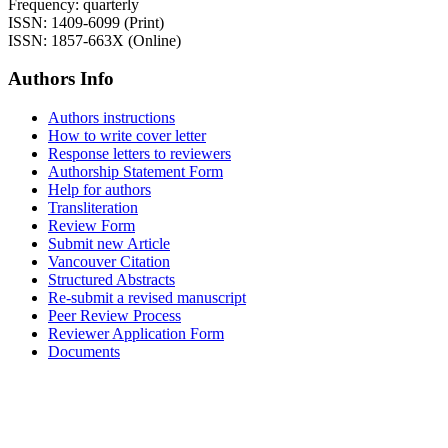
Frequency: quarterly
ISSN: 1409-6099 (Print)
ISSN: 1857-663X (Online)
Authors Info
Authors instructions
How to write cover letter
Response letters to reviewers
Authorship Statement Form
Help for authors
Transliteration
Review Form
Submit new Article
Vancouver Citation
Structured Abstracts
Re-submit a revised manuscript
Peer Review Process
Reviewer Application Form
Documents