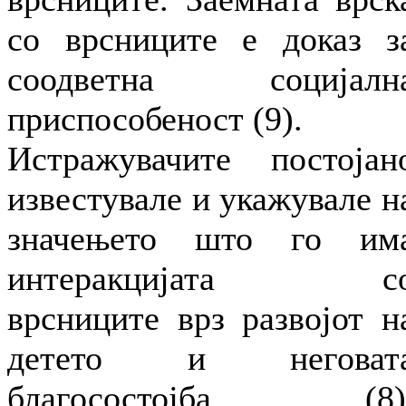
со врсниците е доказ з
соодветна социјалн
приспособеност (9).
Истражувачите постојан
известувале и укажувале н
значењето што го им
интеракцијата с
врсниците врз развојот н
детето и неговат
благосостојба (8)