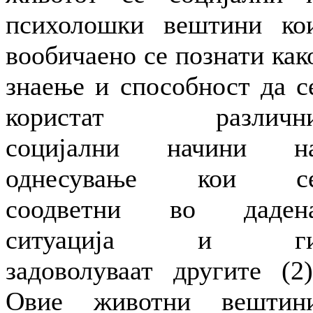
психолошки вештини ко
вообичаено се познати как
знаење и способност да с
користат различн
социјални начини н
однесување кои с
соодветни во даден
ситуација и г
задоволуваат другите (2)
Овие животни вештин