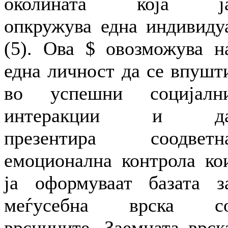
околината која ј
опкружува една индивиду
(5). Ова $ овозможува н
една личност да се впушт
во успешни социјалн
интеракции и д
презентира соодветн
емоционална контрола ко
ја оформуваат базата з
меѓусебна врска с
врсниците. Заемната врск