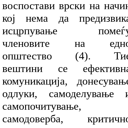
воспостави врски на начи
кој нема да предизвик
исцрпување помеѓ
членовите на едн
општество (4). Ти
вештини се ефективн
комуникација, донесувањ
одлуки, самоделување 
самопочитување,
самодоверба, критичн