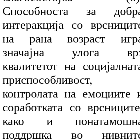
Способноста за добр
интеракција со врсницит
на рана возраст игр
значајна улога вр
квалитетот на социјалнат
приспособливост,
контролата на емоциите 
соработката со врсниците
како и понатамошн
поддршка во нивнит