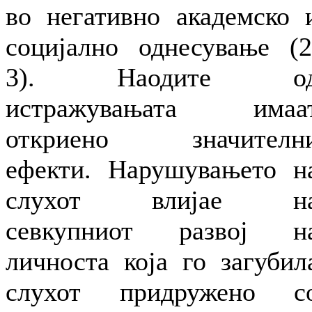
во негативно академско 
социјално однесување (2
3). Наодите о
истражувањата имаа
откриено значителн
ефекти. Нарушувањето н
слухот влијае н
севкупниот развој н
личноста која го загубил
слухот придружено с