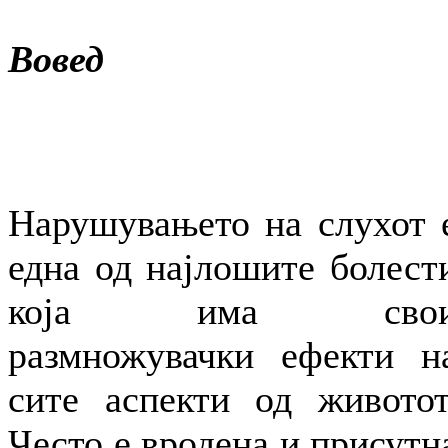
Вовед
Нарушувањето на слухот 
една од најлошите болест
која има сво
размножувачки ефекти н
сите аспекти од животот
Често е вродена и присутн