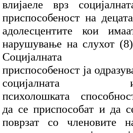
влијаеле врз социјалнат
приспособеност на децата
адолесцентите кои имаа
нарушување на слухот (8)
Социјалната
приспособеност ја одразув
социјалната 
психолошката способнос
да се приспособат и да с
поврзат со членовите н