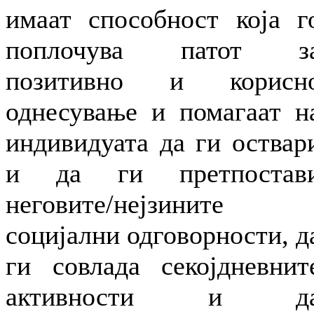
имаат способност која г
поплочува патот з
позитивно и корисн
однесување и помагаат н
индивидуата да ги оствар
и да ги претпостав
неговите/нејзините
социјални одговорности, д
ги совлада секојдневнит
активности и д