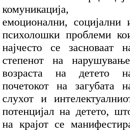
комуникација,
емоционални, социјални 
психолошки проблеми ко
најчесто се засноваат н
степенот на нарушување
возраста на детето н
почетокот на загубата н
слухот и интелектуалнио
потенцијал на детето, шт
на крајот се манифестир