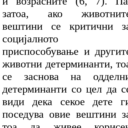
и возрасните (6, 7). Па
затоа, ако животнит
вештини се критични з
социјалното
приспособување и другит
животни детерминанти, то
се заснова на одделн
детерминанти со цел да с
види дека секое дете г
поседува овие вештини з
тоа да живее корисе