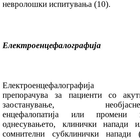
невролошки испитувања (10).
Електроенцефалографија
Електроенцефалографија 
препорачува за пациенти со акут
заостанување, необјасне
енцефалопатија или промени 
однесувањето, клинички напади и
сомнителни субклинички напади (