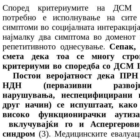
Според критериумите на ДСМ 
потребно е исполнување на сите
симптоми во социјалната интеракција
најмалку два симптома во доменот 
репетитивното однесување.
Сепак, 
смета дека тоа се многу стро
критериуми во споредба со ДСМ
Постои веројатност дека ПРН
НДН (первазивни развој
нарушувања, неспецифицирани 
друг начин) се испуштаат, како
високо функционирачки аутиза
вклучувајќи го и Аспергерови
синдром
(3). Медицинските евалуац