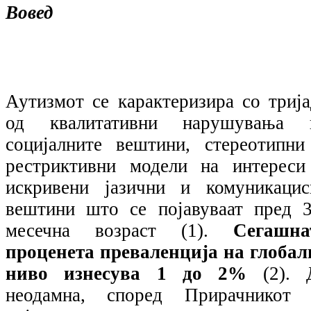
Вовед
Аутизмот се карактеризира со трија
од квалитативни нарушувања 
социјалните вештини, стереотипни
рестриктивни модели на интереси
искривени јазични и комуникацис
вештини што се појавуваат пред 3
месечна возраст (1).
Сегашна
проценета преваленција на глобал
ниво изнесува 1 до 2%
(2).
неодамна, според Прирачникот 