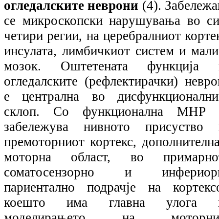
огледалските неврони
(4).
Забележа
се микроскопски нарушувања во си
четири регии, на церебралниот корте
инсулата, лимбичкиот систем и мали
мозок. Оштетената функција 
огледалските (рефлектирачки) невро
е централна во дисфункционални
склоп. Со функционална МНР 
забележува нивното присуство 
премоторниот кортекс, дополнителна
моторна област, во примарно
соматосензорно и инфериор
париентално подрачје на кортексо
коешто има главна улога 
моделирањето на моторни