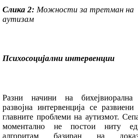
Слика 2:
Можности за третман на
аутизам
Психосоцијални интервенции
Разни начини на бихејвиорална
развојна интервенција се развиени 
главните проблеми на аутизмот. Сепа
моментално не постои ниту ед
алгоритам базиран на доказ