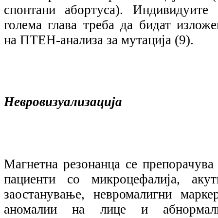
спонтани абортуса). Индивидуите 
голема глава треба да бидат изложе
на ПТЕН-анализа за мутација (9).
Невровизуализација
Магнетна резонанца се препорачува 
пациенти со микроцефалија, акут
заостанување, невромалигни маркер
аномалии на лице и абнормал