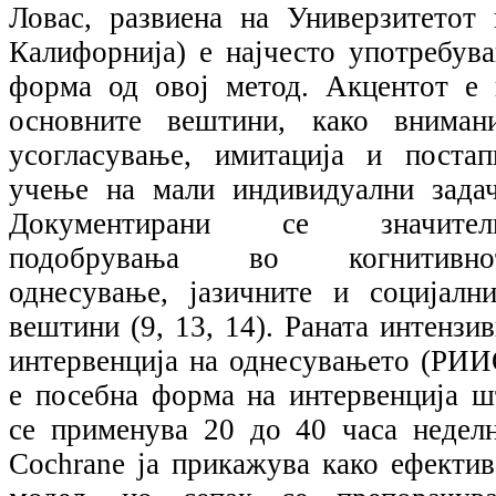
Ловас, развиена на Универзитетот 
Калифорнија) е најчесто употребува
форма од овој метод. Акцентот е 
основните вештини, како внимани
усогласување, имитација и постап
учење на мали индивидуални задач
Документирани се значител
подобрувања во когнитивно
однесување, јазичните и социјални
вештини (9, 13, 14). Раната интензи
интервенција на однесувањето (РИИ
е посебна форма на интервенција ш
се применува 20 до 40 часа неделн
Cochrane ја прикажува како ефектив