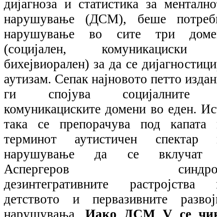
дијагноза и статистика за ментално
нарушување (ДСМ), беше потреб
нарушување во сите три доме
(социјален, комуникациски
бихејвиорален) за да се дијагностиц
аутизам. Сепак најновото петто изда
ги спојува социјалните
комуникациските домени во еден. Ис
така се препорачува под капата 
терминот аутистичен спектар 
нарушување да се вклучат
Аспергеров синдро
дезинтегративните растројства 
детството и первазивните развој
нарушувања.
Иако ДСМ
V
се чи