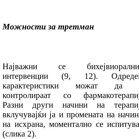
Можности за третман
Најважни се бихејвиорални
интервенции (9, 12). Одреде
карактеристики можат да 
контролираат со фармакотерапиј
Разни други начини на терапиј
вклучувајќи ја и промената на начин
на исхрана, моментално се испитува
(слика 2).