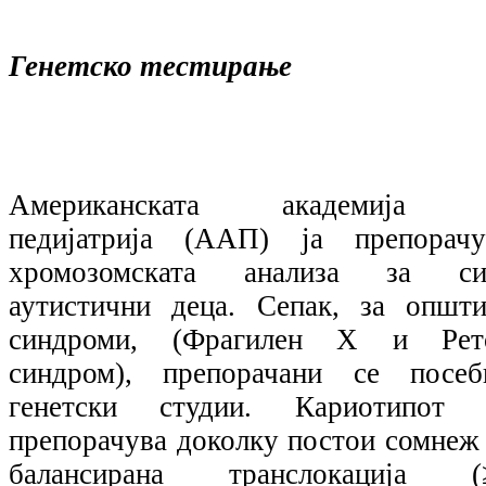
Генетско тестирање
Американската академија 
педијатрија (ААП) ја препорачу
хромозомската анализа за си
аутистични деца. Сепак, за општи
синдроми, (Фрагилен Х и Рет
синдром), препорачани се посеб
генетски студии. Кариотипот 
препорачува доколку постои сомнеж 
балансирана транслокација (