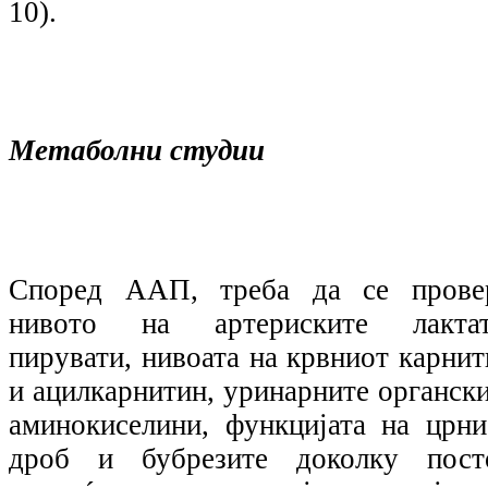
10).
Метаболни студии
Според ААП, треба да се прове
нивото на артериските лактат
пирувати, нивоата на крвниот карнит
и ацилкарнитин, уринарните органски
аминокиселини, функцијата на црни
дроб и бубрезите доколку пост