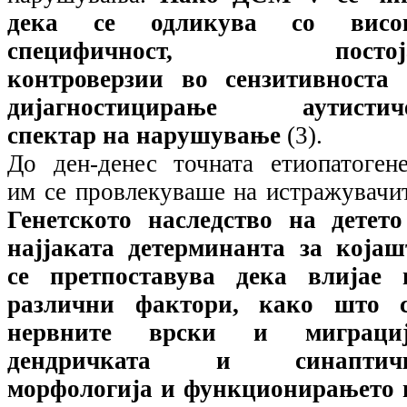
дека се одликува со висо
специфичност, постој
контроверзии во сензитивноста 
дијагностицирање аутистич
спектар на нарушување
(3).
До ден-денес точната етиопатогене
им се провлекуваше на истражувачи
Генетското наследство на детето
најјаката детерминанта за којаш
се претпоставува дека влијае 
различни фактори, како што с
нервните врски и миграциј
дендричката и синаптич
морфологија и функционирањето 