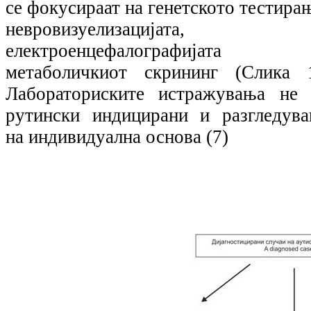
се фокусираат на генетското тестира
невровизуелизацијата,
електроенцефалографијата
метаболичкиот скрининг (Слика 1
Лабораториските истражувања не 
рутински индицирани и разгледува
на индивидуална основа (7)