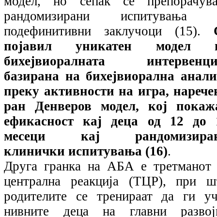
модел, но сепак се препорачува
рандомизирани испитувања 
подефинитивни заклучоци (15).
појавил уникатен модел 
бихејвиоралната интервенци
базирана на бихејвиорална анали
преку активности на игра, нарече
ран Денверов модел, кој покаж
ефикасност кај деца од 12 до 
месеци кај рандомизира
клинички испитувања (16)
.
Друга гранка на АБА е третманот 
централна реакција (ТЦР), при ш
родителите се тренираат да ги уч
нивните деца на главни развој