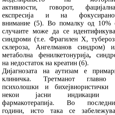
активности, говорот, фацијална
експресија и на фокусирано
внимание (5). Во помалку од 10% 
случаите може да се идентификува
синдроми (т.е. Фрагилен Х, тубероз
склероза, Ангелманов синдром) и
метаболна фенилкетонурија
,
синдр
на недостаток на креатин (6).
Дијагнозата на аутизам е примар
клиничка. Третманот главно
психолошки и бихејвиористички 
некои јасни индикации 
фармакотерапија. Во последни
години, исто така се забележува