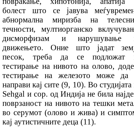
повраќање, хипотонија, апатија 
болест што се јавува меѓувремен
абнормална миризба на телесни
течности, мултиорганско вклучувањ
дисморфизам и нарушување 
движењето. Оние што јадат земј
песок, треба да се подложат 
тестирање на нивото на олово, доде
тестирање на железото може да 
направи кај сите (9, 10). Во студијата
Sehgal и cop. од Индија не била најд
поврзаност на нивото на тешки мета
во серумот (олово и жива) и симпто
кај аутистичните деца (11).