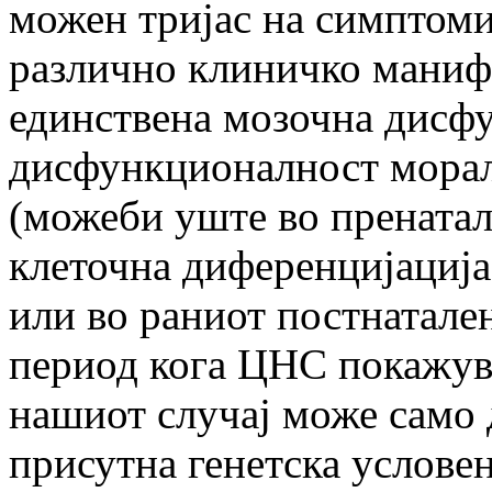
можен тријас на симптоми 
различно клиничко манифе
единствена мозочна дисфу
дисфункционалност морала
(можеби уште во пренатал
клеточна диференцијација
или во раниот постнатале
период кога ЦНС покажува
нашиот случај може само 
присутна генетска услове