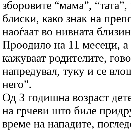
зборовите “мама”, “тата”,
блиски, како знак на преп
наоѓаат во нивната близин
Проодило на 11 месеци, а 
кажуваат родителите, гово
напредувал, туку и се влош
него”.
Од 3 годишна возраст дет
на грчеви што биле придру
време на нападите, погледо