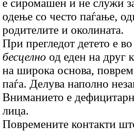
е сиромашен и не служи з
одење со често паѓање, од
родителите и околината.
При прегледот детето е в
бесцелно
од еден на друг к
на широка основа, поврем
паѓа. Делува наполно неза
Вниманието е дефицитарно
лица.
Повремените контакти што 