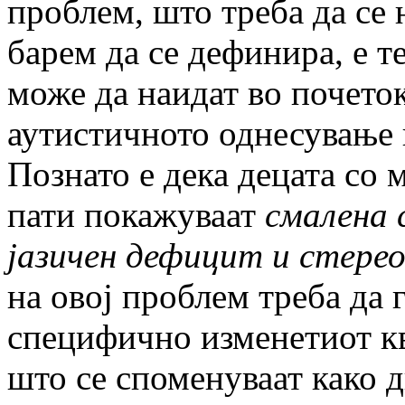
проблем, што треба да се 
барем да се дефинира, е т
може да наидат во почеток
аутистичното однесување к
Познато е дека децата со 
пати покажуваат
смалена 
јазичен дефицит и стере
на овој проблем треба да 
специфично изменетиот к
што се споменуваат како 