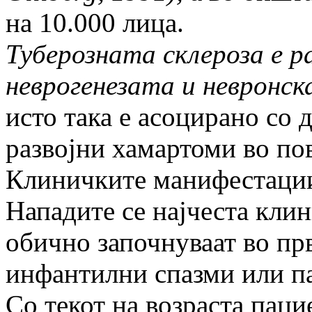
на 10.000 лица.
Туберозната склероза е р
неврогенезата и невронск
исто така е асоцирано со
развојни хамартоми во по
Клиничките манифестации
Нападите се најчеста кли
обично започнуваат во пр
инфантилни спазми или п
Со текот на возраста паци