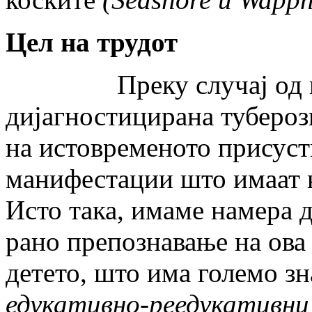
Цел на трудот
Преку случај од прак
дијагностицирана тубероз
на истовременото присуст
манифестации што имаат к
Исто така, имаме намера д
рано препознавање на ова
детето, што има големо з
едукативно-реедукативни