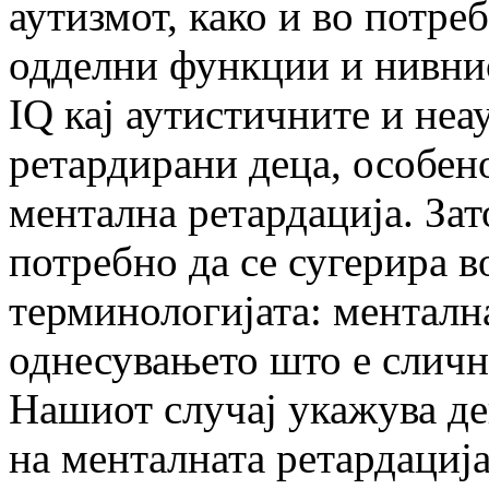
аутизмот, како и во потре
одделни функции и нивнио
IQ кај аутистичните и не
ретардирани деца, особено
ментална ретардација. За
потребно да се сугерира в
терминологијата: менталн
однесувањето што е сличн
Нашиот случај укажува де
на менталната ретардација