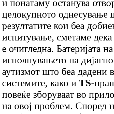
и понатаму останува отво
целокупното однесување ш
резултатите кои беа доби
испитување, сметаме дека
е очигледна. Батеријата 
исполнувањето на дијагно
аутизмот што беа дадени 
системите, како и
TS
-праш
повеќе зборуваат во прил
на овој проблем. Според