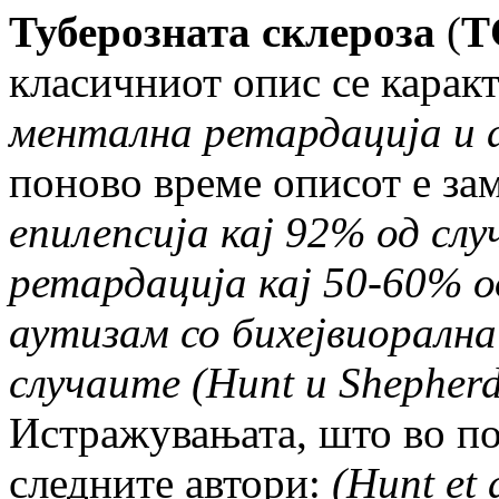
Туберозната склероза
(
Т
класичниот опис се карак
ментална ретардација и 
поново време описот е зам
епилепсија кај 92% од слу
ретардација кај 50-60% о
аутизам со бихејвиоралн
случаите (
Hunt
и
Shepher
Истражувањата, што во по
следните автори:
(
Hunt et 