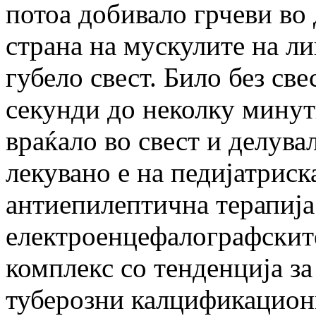
потоа добивало грчеви во 
страна на мускулите на ли
губело свест. Било без св
секунди до неколку минути
враќало во свест и делува
лекувано е на педијатриск
антиепилептична терапија
електроенцефалографскит
комплекс со тенденција з
туберозни калцификацион