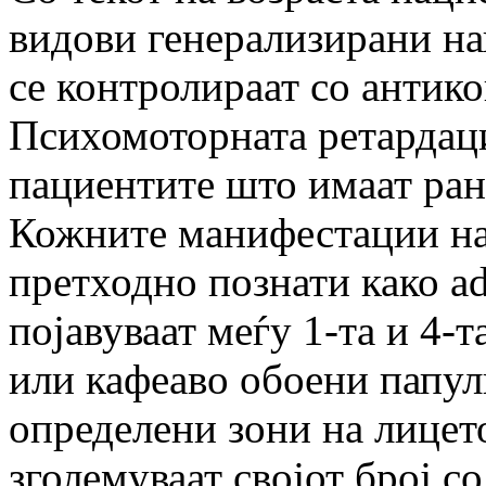
видови генерализирани на
се контролираат со антико
Психомоторната ретардаци
пациентите што имаат ран
Кожните манифестации на
претходно познати како a
појавуваат меѓу 1-та и 4-т
или кафеаво обоени папул
определени зони на лице
зголемуваат својот број со