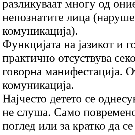
разликуваат многу од оние
непознатите лица (наруше
комуникација).
Функцијата на јазикот и г
практично отсуствува сек
говорна манифестација. О
комуникација.
Најчесто детето се однесу
не слуша. Само повремено
поглед или за кратко да с