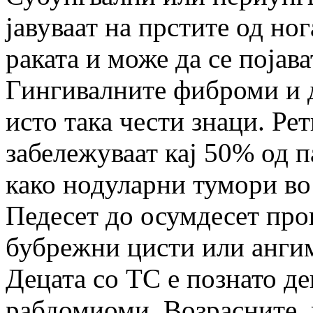
јавуваат на прстите од ног
раката и може да се појава
Гингивалните фиброми и д
исто така чести знаци. Ре
забележуваат кај 50% од п
како нодуларни тумори во
Педесет до осумдесет про
бубрежни цисти или анги
Децата со ТС е познато де
рабдомиоми. Возрасните,