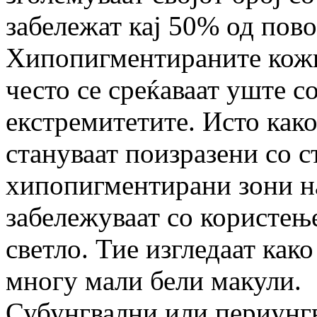
забележат кај 50% од пов
Хипопигментираните кожн
често се среќаваат уште с
екстремитетите. Исто как
стануваат поизразени со с
хипопигментирани зони на
забележуваат со користењ
светло. Тие изгледаат как
многу мали бели макули.
Субунгвални или периунг