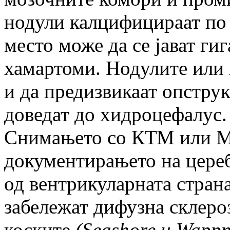
нодули калцифицираат по 
место може да се јават ги
хамартоми. Нодулите или 
и да предизвикаат опструк
доведат до хидроцефалус.
Снимањето со КТМ или М
документирањето на цере
од вентрикуларната страна
забележат дифузна склеро
коските
(
Seashore
и
Wappne