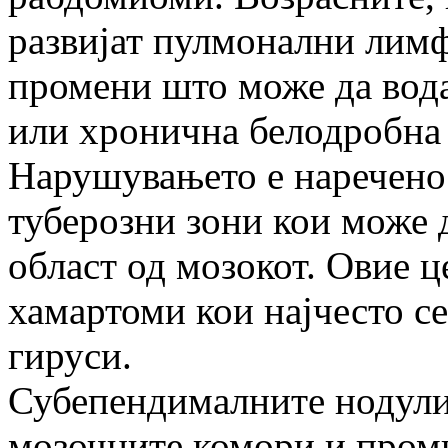
развијат пулмонални лим
промени што може да вода
или хронична белодробна 
Нарушувањето е наречено
туберозни зони кои може д
област од мозокот. Овие ц
хамартоми кои најчесто се
гируси.
Субепендималните нодули 
мозочните комори и проми