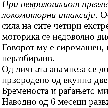
При невролошкиот прегле
локомоторна атаксија.
Ос
сила на сите четири екстр
моторика се недоволно ди
Говорот му е сиромашен, 
неразбирлив.
Од личната анамнеза се до
првородено од вкупно две 
Бременоста и раѓањето ми
Наводно од 6 месеци разв