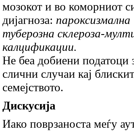
мозокот и во коморниот с
дијагноза:
пароксизмална 
туберозна склероза-мулт
калцификации.
Не беа добиени податоци 
слични случаи кај блиски
семејството.
Дискусија
Иако поврзаноста меѓу ау