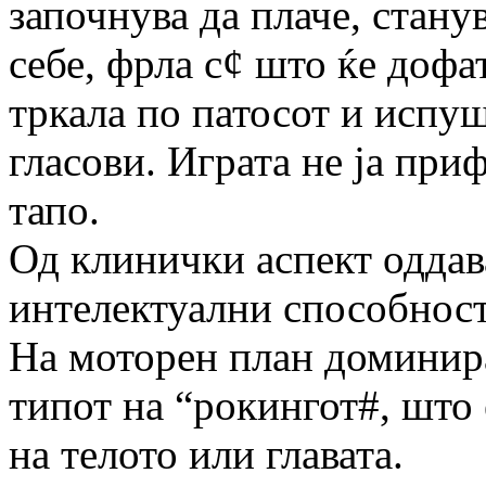
започнува да плаче, стану
себе, фрла с¢ што ќе дофа
тркала по патосот и испу
гласови. Играта не ја приф
тапо.
Од клинички аспект оддав
интелектуални способност
На моторен план доминир
типот на “рокингот#, што
на телото или главата.