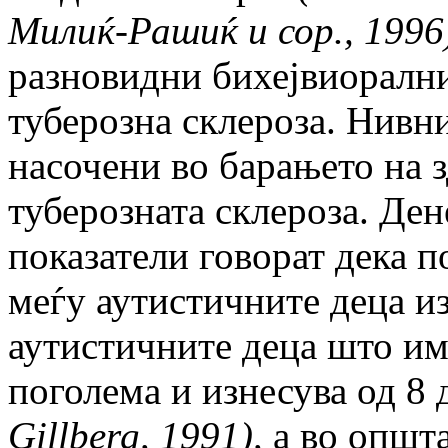
Милиќ-Рашиќ и сор., 1996
разновидни бихејвиорални
туберозна склероза. Нивн
насочени во барањето на 
туберозната склероза. Де
показатели говорат дека п
меѓу аутистичните деца из
аутистичните деца што има
поголема и изнесува од 8
Gillberg, 1991)
,
а во општа