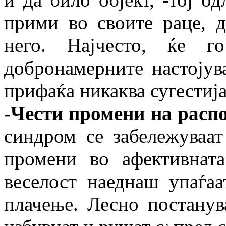
прими во своите раце, д
него. Најчесто, ќе г
добронамерните настојув
прифаќа никаква сугестија
-Чести промени на расп
синдром се забележуваа
промени во афективнат
веселост наеднаш упаѓаа
плачење. Лесно постанув