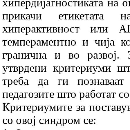
хипердијагностиката на о
прикачи етикетата 
хиперактивност или 
темпераментно и чија к
гранична и во развој. 
утврдени критериуми шт
треба да ги познаваат
педагозите што работат со
Критериумите за поставув
со овој синдром се: