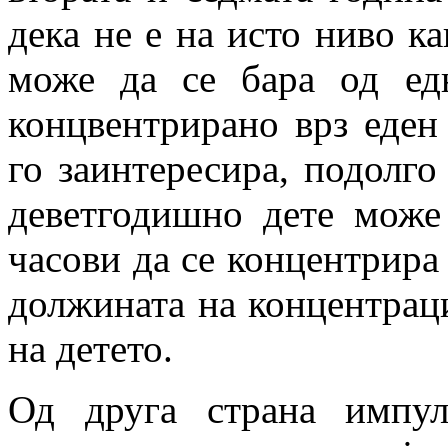
дека не е на исто ниво к
може да се бара од ед
концвентрирано врз еден
го заинтересира, подолго
деветгодишно дете може
часови да се концентрира
должината на концентраци
на детето.
Од друга страна импул