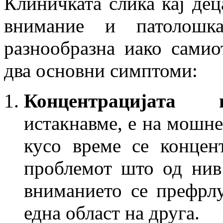
Клиничката слика кај де
внимание и патолошк
разнообразна иако сами
два основни симптоми:
Концентрацијата 
истакнавме, е на мошне
кусо време се концен
проблемот што од нив 
вниманието се префрлу
една област на друга.