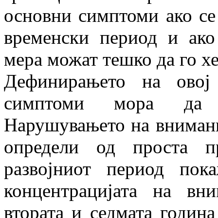
основни симптоми ако се
временски период и ако
мера можат тешко да го х
Дефинирањето на овој
симптоми мора да 
Нарушувањето на внимани
определи од проста п
развојниот период пок
концентрацијата на вн
втората и седмата годин