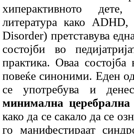
хиперактивното дете,
литература како ADHD, (A
Disorder) претставува едн
состојби во педијатри
практика. Оваа состојба 
повеќе синоними. Еден од
се употребува и дене
минимална церебрална 
како да се сакало да се оз
го манифестираат синд