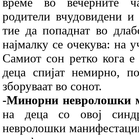
време во вечерните ч
родители вчудовидени и 
тие да попаднат во длаб
најмалку се очекува: на у
Самиот сон ретко кога е
деца спијат немирно, п
зборуваат во сонот.
-Минорни невролошки 
на деца со овој синд
невролошки манифестации.