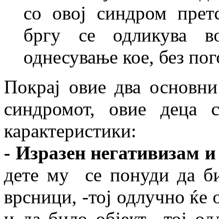
со овој синдром прет
бргу се одликува в
однесување кое, без пог
Покрај овие два основни
синдромот, овие деца 
карактеристики:
- Изразен негативизам и
дете му се понуди да би
врсници, -тој одлучно ќе
и да било објект, -тој о