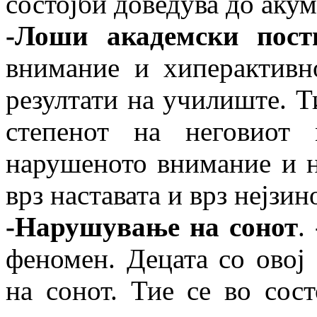
состојби доведува до аку
-Лоши академски пост
внимание и хиперактивн
резултати на училиште. Т
степенот на неговиот 
нарушеното внимание и н
врз наставата и врз нејзи
-Нарушување на сонот
.
феномен. Децата со овој
на сонот. Тие се во сост