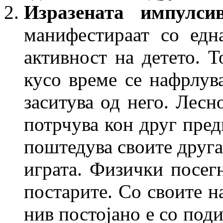
Изразената импулс
манифестираат со едн
активност на детето. Т
кусо време се нафрлув
заситува од него. Лесн
потрчува кон друг пред
поштедува своите друга
играта. Физички посег
постарите. Со своите н
нив постојано е со поди