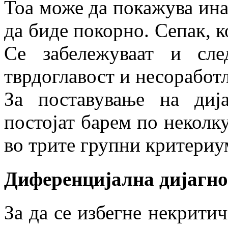
Тоа може да покажува ина
да биде покорно. Сепак, к
Се забележуваат и след
тврдоглавост и несоработ
За поставување на ди
постојат барем по неколк
во трите групни критериу
Диференцијална дијагно
За да се избегне некрити