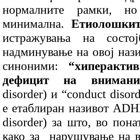
нормалните рамки, но
минимална.
Етиолошкит
истражувања на состо
надминување на овој нази
синоними:
“
хиперактив
дефицит на внимани
disorder) и “conduct disor
е етаблиран називот ADHD (
disorder) за што, во пон
како за нарушување на в