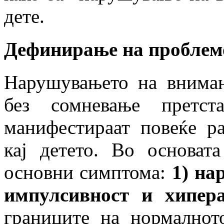
дете.
Дефинирање на проблем
Нарушувањето на вниман
без сомневање претс
манифестираат повеќе ра
кај детето. Во основат
основни симптома:
1) на
импулсивност и хипера
границите на нормалнот