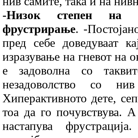
нив самите, така и на нив
-Низок степен на 
фрустрирање
. -Постоја
пред себе доведуваат к
изразување на гневот на о
е задоволна со такви
незадоволство со н
Хиперактивното дете, сеп
тоа да го почувствува. А 
настапува фрустрација