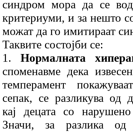
синдром мора да се вод
критериуми, и за нешто со
можат да го имитираат си
Таквите состојби се:
1.
Нормалната хипера
споменавме дека извесен
темперамент покажуваа
сепак, се разликува од 
кај децата со нарушено
Значи, за разлика о