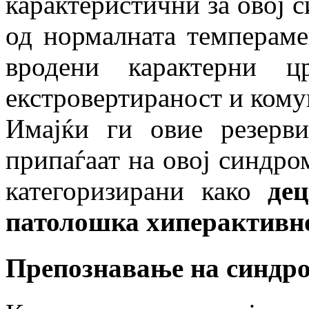
карактеристични за овој с
од нормалната темпераме
вродени карактерни ц
екстровертираност и кому
Имајќи ги овие резерв
припаѓаат на овој синдро
категоризирани како
де
патолошка хиперактивно
Препознавање на синдр