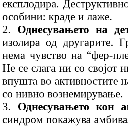
експлодира. Деструктивн
особини: краде и лаже.
2.
Однесувањето на де
изолира од другарите. Г
нема чувство на “фер-пле
Не се слага ни со својот 
впушта во активностите н
со нивно вознемирување.
3.
Однесувањето кон ав
синдром покажува амбивал