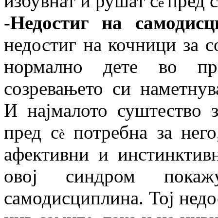
избувнат и рушат c
пред с
è
-Недостиг на самодисц
недостиг на кочници за с
нормално дете во пр
созревањето си наметнув
И најмалото суштество з
пред с
потребна за него
è
афективни и инстинктивн
овој синдром покаж
самодисциплина. Тој недо