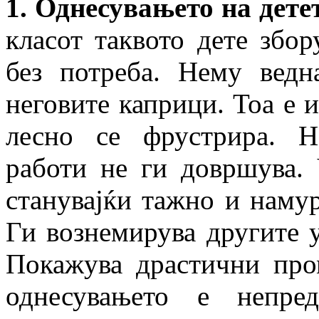
1. Однесувањето на дете
класот таквото дете збо
без потреба. Нему вед
неговите каприци. Тоа е 
лесно се фрустрира. Н
работи не ги довршува. 
станувајќи тажно и намур
Ги вознемирува другите у
Покажува драстични про
однесувањето е непре