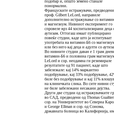
подобар и, општо земено станале
понормални.
Француските истражувачи, предводени
проф. Gilbert LeLord, направиле
дополнително истражување со витами
и магнезиум. Нивниот експеримент го
спровеле врз 44 хоспитализирани деца 
аутизам. Оттогаш имаат публицирано
повеќе студии, каде што ја испитуваат
употребата на витамин-Б6 со магнезиу
или без него кај деца и адулти со аутиза
Во нивните студии даван е 1 грам днев
витамин-Б6 и половина грам магнезиум
LeLord и сор. неодамна ги резимирале
резултатите од 91 пациент, каде што
забележале: кај 14% маркантно
подобрување, кај 33% подобрување, 4
биле без подобрување и кај 11% влошу
на клиничката слика. Во сите нивни ст
не биле забележани несакани дејства.
Други две студии од истражувачките г
во САД, предводени од Thomas Gualtier
сор. на Универзитетот во Северна Кар
и George Ellman и сор. од Сонома,
државната болница во Калифорнија, и