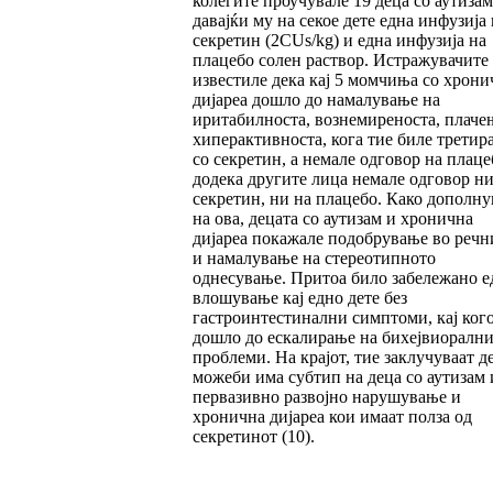
колегите проучувале 19 деца со аутизам
давајќи му на секое дете една инфузија 
секретин (2CUs/kg) и една инфузија на
плацебо солен раствор. Истражувачите
известиле дека кај 5 момчиња со хрони
дијареа дошло до намалување на
иритабилноста, вознемиреноста, плаче
хиперактивноста, кога тие биле третир
со секретин, а немале одговор на плаце
додека другите лица немале одговор ни
секретин, ни на плацебо. Како дополн
на ова, децата со аутизам и хронична
дијареа покажале подобрување во речн
и намалување на стереотипното
однесување. Притоа било забележано е
влошување кај едно дете без
гастроинтестинални симптоми, кај ког
дошло до ескалирање на бихејвиорални
проблеми. На крајот, тие заклучуваат д
можеби има субтип на деца со аутизам
первазивно развојно нарушување и
хронична дијареа кои имаат полза од
секретинот (10).