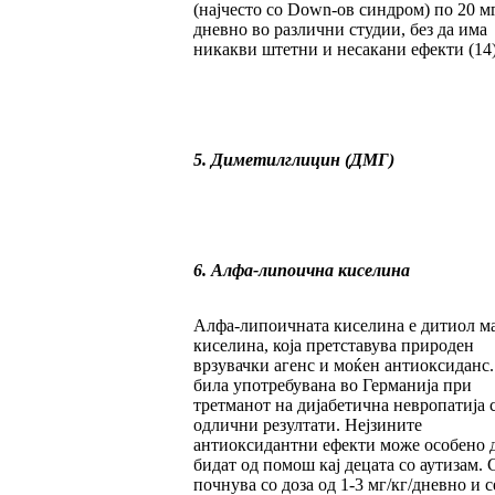
(најчесто со Down-ов синдром) по 20 м
дневно во различни студии, без да има
никакви штетни и несакани ефекти (14)
5. Диметилглицин (ДМГ)
6. Алфа-липоична киселина
Алфа-липоичната киселина е дитиол м
киселина, која претставува природен
врзувачки агенс и моќен антиоксиданс.
била употребувана во Германија при
третманот на дијабетична невропатија 
одлични резултати. Нејзините
антиоксидантни ефекти може особено 
бидат од помош кај децата со аутизам. 
почнува со доза од 1-3 мг/кг/дневно и с