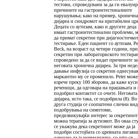
тестови, спроведувани за да ги евалуир
причините на гастроинтестиналните
нарушувања; како на пример, хронична
дијареа и синдромот на иритабилни цре
Децата со аутизам, како и другите деца
имаат гастроинтестинални проблеми, 
да примат секретин при дијагностичко
тестирање. Еден пациент со аутизам, Pe
Beck, на возраст од четири години, пр
секретин при лабораториското тестира
спроведено за да се видат причините за
неговата хронична дијареа. За три неде
давање инфузија со секретин однесува
маркантно му се променило. Peter може
изрече преку 100 зборови, да каже куси
реченици, да одговара на прашањата и 
подобрил контактот со очите. Неговата
дијареа, исто така, се подобрила (8). Во
друга студија се соопштени слични ви
подобрувања на симптоми,
предизвикувајќи интерес за секретинот
можна терапија за аутизмот. Во оваа ст
се укажува дека секретинот може да ја
подобри состојбата со цревната лигави
односно да ја нормализира, со што се