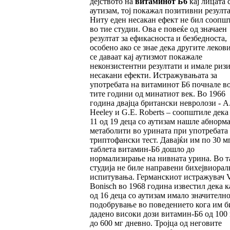
дејството на
витаминот Б6
кај лицата 
аутизам, тој покажал позитивни резулта
Ниту еден несакан ефект не бил соопш
во тие студии. Ова е повеќе од значаен
резултат за ефикасноста и безбедноста,
особено ако се знае дека другите леков
се даваат кај аутизмот покажале
неконзистентни резултати и имале ризи
несакани ефекти. Истражувањата за
употребата на витаминот Б6 почнале во
тите години од минатиот век. Во 1966
година двајца британски невролози - A.
Heeley и G.E. Roberts – соопштиле дека 
11 од 19 деца со аутизам нашле абнорм
метаболити во урината при употребата
триптофански тест. Давајќи им по 30 м
таблета витамин-Б6 дошло до
нормализирање на нивната урина. Во т
студија не биле направени бихејвиорал
испитувања. Германскиот истражувач V
Bonisch во 1968 година известил дека к
од 16 деца со аутизам имало значителн
подобрување во поведението кога им б
дадено високи дози витамин-Б6 од 100
до 600 мг дневно. Тројца од неговите