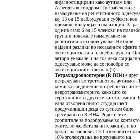
дијагностицирани како аутизам или
Asperger-ов синдром. Тие забележале
намалување на репетитивното однесув
кај 13 од 15 набљудувани субјекти кои
примиле инфузија со окситоцин. За раз
од нив само 6 од 15 членови на плацебо
групата покажале намалување на
репетитивното однесување. Не биле
најдени разлики во несаканите ефекти 
окситоцинската и плацебо-групата. Ов
автори укажале и на тоа дека социјалн
однесување може да се подобри со
окситоцинскиот третман (5).
Тетрахидробиоптерин
(R-BH4)
е друг 
истражуван во третманот на аутизмот. Т
хемиско соединение потребно за синтез
невротрансмитерите, како што се
серотонинот и другите катехоламини. 
една отворена пилот-студија шест
предучилишни деца со аутизам биле
третирани со R-BH4. Родителите
соопштиле за подобрување во контакто
очите, во желбата за интеракција и во
бројот на зборови. ПЕТ-скеновите пок
10% зголемување во врзувањето на