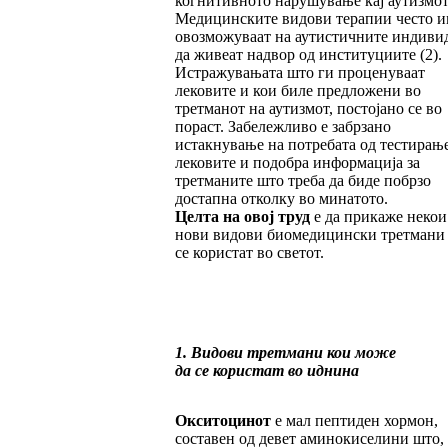
когнитивното нарушување кај аутизмот
Медицинските видови терапии често и
овозможуваат на аутистичните индиви
да живеат надвор од институциите (2).
Истражувањата што ги проценуваат
лековите и кои биле предложени во
третманот на аутизмот, постојано се во
пораст. Забележливо е забрзано
истакнување на потребата од тестирањ
лековите и подобра информација за
третманите што треба да биде побрзо
достапна отколку во минатото.
Целта на овој труд
е да прикаже некои
нови видови биомедицински третмани
се користат во светот.
1. Видови третмани кои може
да се користат во иднина
Окситоцинот
е мал пептиден хормон,
составен од девет аминокиселини што,