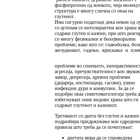
фосфопротеин од млекото, чија молеку
структура е многу слична со онаа на
глутенот.
Има сигурни податоци дека некои од л
со аутизам се интолерантни кон храна 
содржи глутен и казеин, при што реаги
со многу физикални и бихејвиорални
проблеми, како што се: главоболка, бол
желудникот, гадење, врискање и плач
проблеми во спиењето, хиперактивност
агресија, пречувствителност кон звуков
замор, депресија, цревни проблеми
(дијареја, опстипација, гасови), ушни
инфекции дури и конвулзии. За да се
подобри оваа симптоматологија треба д
избегнуваат оние видови храна што ги
содржат глутенот и казеинот.
Третманот со диета без глутен и казеин
подразбира придржување кон одредени
правила што треба да се почитуваат:
диетата мора да се спроведува