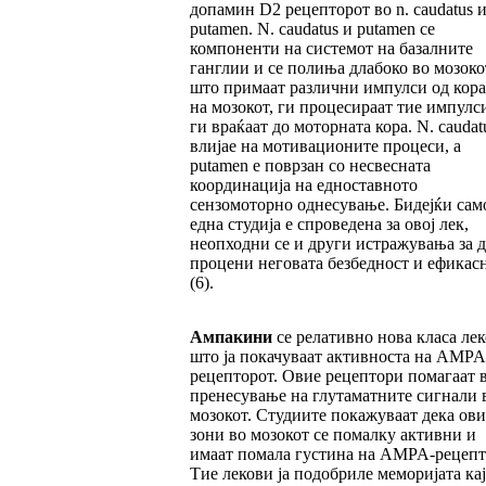
допамин D2 рецепторот во n. caudatus и
putamen. N. caudatus и putamen се
компоненти на системот на базалните
ганглии и се полиња длабоко во мозоко
што примаат различни импулси од кора
на мозокот, ги процесираат тие импулс
ги враќаат до моторната кора. N. caudat
влијае на мотивационите процеси, а
putamen е поврзан со несвесната
координација на едноставното
сензомоторно однесување. Бидејќи сам
една студија е спроведена за овој лек,
неопходни се и други истражувања за д
процени неговата безбедност и ефикас
(6).
Ампакини
се релативно нова класа ле
што ја покачуваат активноста на AMPA
рецепторот. Овие рецептори помагаат 
пренесување на глутаматните сигнали 
мозокот. Студиите покажуваат дека ови
зони во мозокот се помалку активни и
имаат помала густина на AMPA-рецепт
Тие лекови ја подобриле меморијата кај