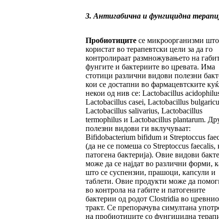
3. Антигабична и фунгицидна терапи
Пробиотиците
се микроорганизми што
користат во терапевтски цели за да го
контролираат размножувањето на габит
фунгите и бактериите во цревата. Има
стотици различни видови полезни бак
кои се достапни во фармацевтските куќ
некои од нив се: Lactobacillus acidophilus
Lactobacillus casei, Lactobacillus bulgaricu
Lactobacillus salivarius, Lactobacillus
termophilus и Lactobacillus plantarum. Др
полезни видови ги вклучуваат:
Bifidobacterium bifidum и Streptoccus fae
(да не се помеша со Streptoccus faecalis, 
патогена бактерија). Овие видови бакт
може да се најдат во различни форми, к
што се суспензии, прашоци, капсули и
таблети. Овие продукти може да помог
во контрола на габите и патогените
бактерии од родот Clostridia во цревнио
тракт. Се препорачува симултана употр
на пробиотиците со фунгицидна терапи