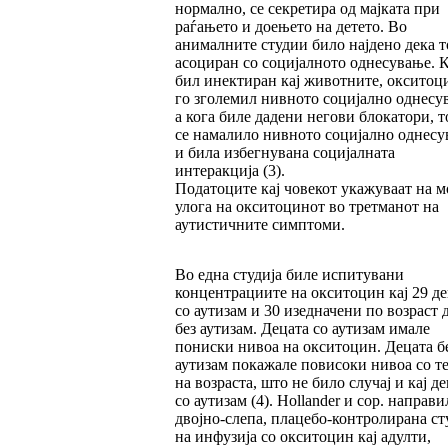
нормално, се секретира од мајката при
раѓањето и доењето на детето. Во
анималните студии било најдено дека то
асоциран со социјалното однесување. 
бил инектиран кај животните, окситоц
го зголемил нивното социјално однесу
а кога биле дадени негови блокатори, 
се намалило нивното социјално однес
и била избегнувана социјалната
интеракција (3).
Податоците кај човекот укажуваат на 
улога на окситоцинот во третманот на
аутистичните симптоми.
Во една студија биле испитувани
концентрациите на окситоцин кај 29 де
со аутизам и 30 изедначени по возраст 
без аутизам. Децата со аутизам имале
пониски нивоа на окситоцин. Децата б
аутизам покажале повисоки нивоа со т
на возраста, што не било случај и кај д
со аутизам (4). Hollander и сор. направи
двојно-слепа, плацебо-контролирана ст
на инфузија со окситоцин кај адулти,