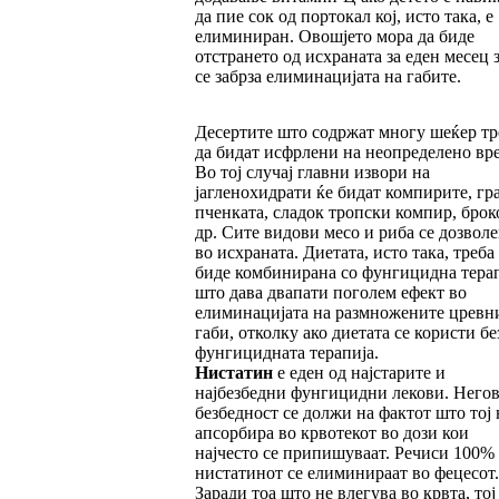
да пие сок од портокал кој, исто така, е
елиминиран. Овошјето мора да биде
отстрането од исхраната за еден месец з
се забрза елиминацијата на габите.
Десертите што содржат многу шеќер тр
да бидат исфрлени на неопределено вр
Во тој случај главни извори на
јагленохидрати ќе бидат компирите, гра
пченката, сладок тропски компир, брок
др. Сите видови месо и риба се дозвол
во исхраната. Диетата, исто така, треба
биде комбинирана со фунгицидна терап
што дава двапати поголем ефект во
елиминацијата на размножените цревн
габи, отколку ако диетата се користи бе
фунгицидната терапија.
Нистатин
е еден од најстарите и
најбезбедни фунгицидни лекови. Негов
безбедност се должи на фактот што тој 
апсорбира во крвотекот во дози кои
најчесто се припишуваат. Речиси 100%
нистатинот се елиминираат во фецесот.
Заради тоа што не влегува во крвта, тој