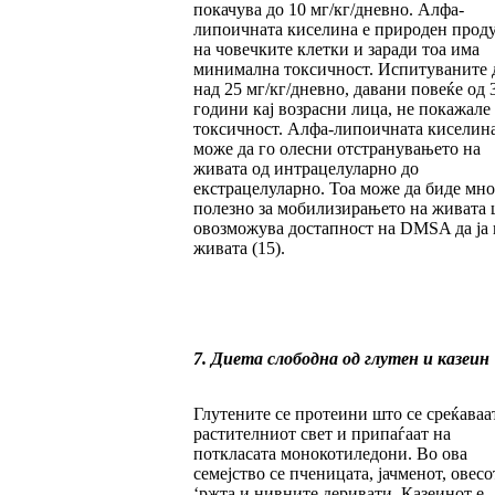
покачува до 10 мг/кг/дневно. Алфа-
липоичната киселина е природен прод
на човечките клетки и заради тоа има
минимална токсичност. Испитуваните 
над 25 мг/кг/дневно, давани повеќе од 
години кај возрасни лица, не покажале
токсичност. Алфа-липоичната киселин
може да го олесни отстранувањето на
живата од интрацелуларно до
екстрацелуларно. Тоа може да биде мно
полезно за мобилизирањето на живата 
овозможува достапност на DMSA да ја 
живата (15).
7. Диета слободна од глутен и казеин
Глутените се протеини што се среќаваа
растителниот свет и припаѓаат на
поткласата монокотиледони. Во ова
семејство се пченицата, јачменот, овесо
‘ржта и нивните деривати. Казеинот е