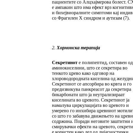
пациентите со Алцхајмерова болест. C
е ампакин што има ефект врз когнитив
и бихејвиоралните симптоми кај инди
со Фрагилен X синдром и аутизам (7).
2.
Хормонска терапија
Секретинот
е полипептид, составен од
аминокиселини, што се секретира во
тенкото црево како одговор на
хлороводородната киселина од желудни
Секретинот се апсорбира во крвта и го
предизвикува панкреасот да секретира
бикарбонати што ја неутрализираат
киселината во цревото. Секретинот ја
намалува циркулацијата во цревото и
умерено го инхибира цревниот мотилит
со што го забавува движењето на цревн
содржина. Поради неговите заштитни 
смирувачки ефекти на цревото, секрет
е користен како дел од дијагностички