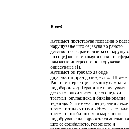
Вовед
Аутизмот претставува первазивно разв
нарушување што се јавува во раното
детство и се карактеризира со нарушув
во социјалната и комуникатвната сфера
намалени интереси и повторувачко
однесување (1).
Аутизмот би требало да биде
дијагностициран до возраст од 18 месе
Раната интервенција е многу важна за
подобар исход. Терапиите вклучуваат
дефектолошки третман, логопедски
третман, окупациска и бихејвиорална
терапија. Уште нема специфични леков
третманот на аутизмот. Нема фармако
третман што би покажал маркантно
подобрување на јадровите симптоми ка
што се социјалното, говорното и