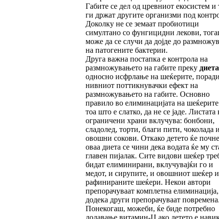
Габите се дел од цревниот екосистем и 
ги држат другите организми под контро
Доколку не се земаат пробиотици
симултано со фунгицидни лекови, тог
може да се случи да дојде до размножу
на патогените бактерии.
Друга важна постапка е контрола на
размножувањето на габите преку
диета
односно исфрлање на шеќерите, порад
нивниот поттикнувачки ефект на
размножувањето на габите. Основно
правило во елиминацијата на шеќерите 
тоа што е слатко, да не се јаде. Листата 
ограничени храни вклучува: бонбони,
сладолед, торти, благи пити, чоколада 
овошни сокови. Откако детето ќе почне
оваа диета се чини дека водата ќе му ст
главен пијалак. Сите видови шеќер тре
бидат елиминирани, вклучувајќи го и
медот, и сирупите, и овошниот шеќер и
рафинираните шеќери. Некои автори
препорачуваат комплетна елиминација,
додека други препорачуваат повремена
Понекогаш, можеби, ќе биде потребно
додавање витамин-Ц ако детето е нави