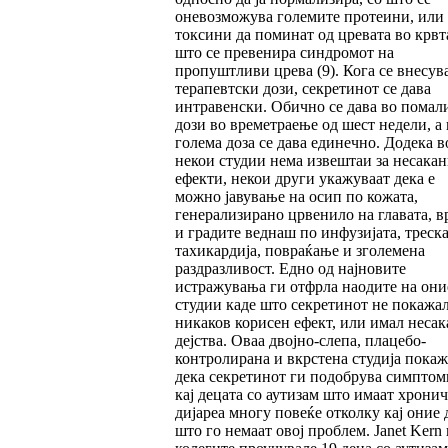
оневозможува големите протеини, или
токсини да поминат од цревата во крвта
што се превенира синдромот на
пропуштливи црева (9). Кога се внесув
терапевтски дози, секретинот се дава
интравенски. Обично се дава во помал
дози во времетраење од шест недели, а 
голема доза се дава единечно. Додека в
некои студии нема извештаи за несака
ефекти, некои други укажуваат дека е
можно јавување на осип по кожата,
генерализирано црвенило на главата, в
и градите веднаш по инфузијата, треска
тахикардија, повраќање и зголемена
раздразливост. Едно од најновите
истражувања ги отфрла наодите на они
студии каде што секретинот не покажа
никаков корисен ефект, или имал неса
дејства. Оваа двојно-слепа, плацебо-
контролирана и вкрстена студија пока
дека секретинот ги подобрува симптом
кај децата со аутизам што имаат хрони
дијареа многу повеќе отколку кај оние 
што го немаат овој проблем. Janet Kern 