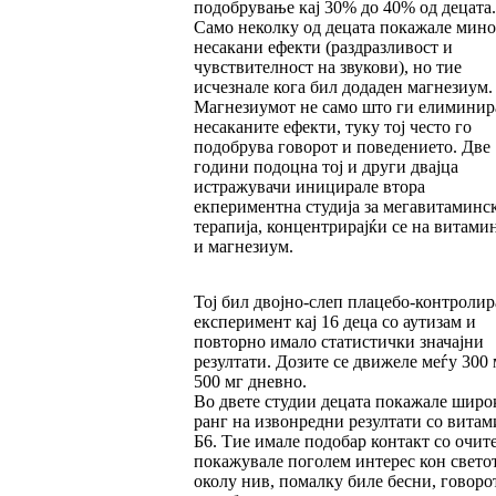
подобрување кај 30% до 40% од децата.
Само неколку од децата покажале мин
несакани ефекти (раздразливост и
чувствителност на звукови), но тие
исчезнале кога бил додаден магнезиум.
Магнезиумот не само што ги елиминир
несаканите ефекти, туку тој често го
подобрува говорот и поведението. Две
години подоцна тој и други двајца
истражувачи иницирале втора
екпериментна студија за мегавитаминс
терапија, концентрирајќи се на витами
и магнезиум.
Тој бил двојно-слеп плацебо-контролир
експеримент кај 16 деца со аутизам и
повторно имало статистички значајни
резултати. Дозите се движеле меѓу 300 
500 мг дневно.
Во двете студии децата покажале широ
ранг на извонредни резултати со витам
Б6. Тие имале подобар контакт со очите
покажувале поголем интерес кон свето
околу нив, помалку биле бесни, говоро