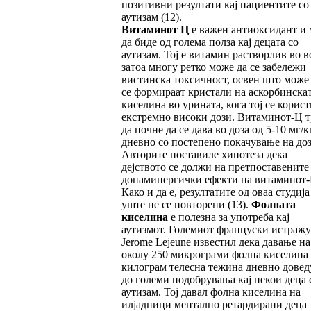
позитивни резултати кај пациентите со
аутизам (12).
Витаминот Ц
е важен антиоксидант и
да биде од голема полза кај децата со
аутизам. Тој е витамин растворлив во в
затоа многу ретко може да се забележи
вистинска токсичност, освен што може
се формираат кристали на аскорбинска
киселина во урината, кога тој се корист
екстремно високи дози. Витаминот-Ц т
да почне да се дава во доза од 5-10 мг/к
дневно со постепено покачување на доз
Авторите поставиле хипотеза дека
дејството се должи на претпоставените
допаминергички ефекти на витаминот-
Како и да е, резултатите од оваа студија
уште не се повторени (13).
Фолната
киселина
е полезна за употреба кај
аутизмот. Големиот француски истражу
Jerome Lejeune известил дека давање на
околу 250 микрограми фолна киселина
килограм телесна тежина дневно довед
до големи подобрувања кај некои деца 
аутизам. Тој давал фолна киселина на
илјадници ментално ретардирани деца