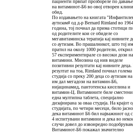
пациенти првпат прозбореле по давање
на витаминот-Б6 во овој отворен клин
обид.
По издавањето на книгата "Инфантиле
аутизам# од д-р Bernard Rimland во 196
година, тој почнал да прима стотици п
од родителите кои се обиделе со
мегавитаминска терапија кај нивните д
со аутизам. Во прашалникот, што тој им
пратил на околу 1000 родители, открил
57 експериментирале со високи дози н
витамини. Мнозина од нив виделе
позитивни резултати кај нивните деца.
резултат на тоа, Rimland почнал голема
студија со преку 200 деца со аутизам на
им дал мегадози на витамин-Б6,
нијацинамид, пантотенска киселина и
витамин-Ц. Витамините биле сместени
една мултипна таблета, специјално
дизајнирана за оваа студија. На крајот о
студијата, по четири месеци, било јасно
дека витаминот Б6 бил најважниот од с
4 испитувани витамини и дека во неко
случи довел до извонредно подобрувањ
Витаминот-Б6 покажал значително