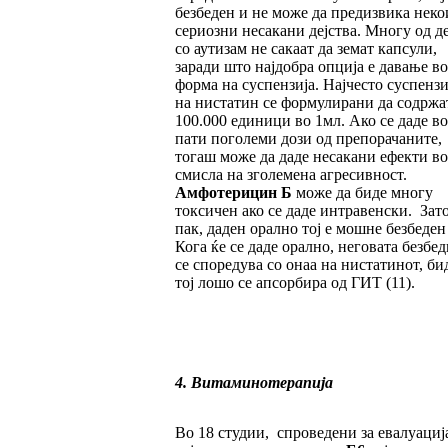
безбеден и не може да предизвика неко
сериозни несакани дејства. Многу од д
со аутизам не сакаат да земат капсули,
заради што најдобра опција е давање во
форма на суспензија. Најчесто суспенз
на нистатин се формулирани да содржа
100.000 единици во 1мл. Ако се даде во
пати поголеми дози од препорачаните,
тогаш може да даде несакани ефекти во
смисла на зголемена агресивност.
Амфотерицин Б
може да биде многу
токсичен ако се даде интравенски. Зато
пак, даден орално тој е мошне безбеден
Кога ќе се даде орално, неговата безбе
се споредува со онаа на нистатинот, би
тој лошо се апсорбира од ГИТ (11).
4. Витаминотерапија
Во 18 студии, спроведени за евалуациј