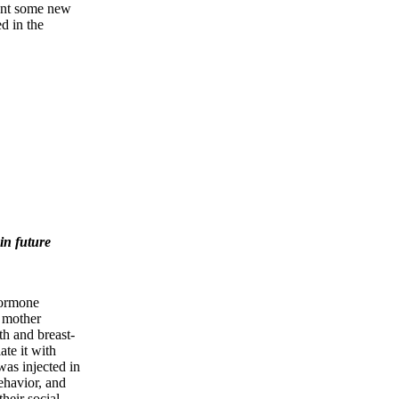
ent some new
d in the
in future
hormone
t mother
th and breast-
ate it with
as injected in
behavior, and
heir social