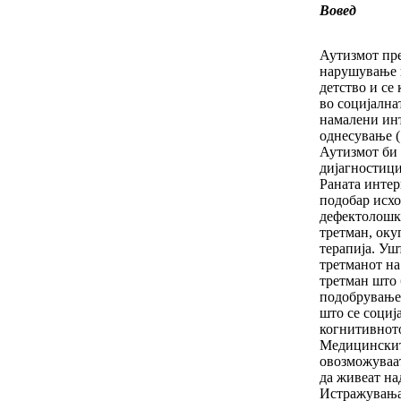
Вовед
Аутизмот пре
нарушување ш
детство и се
во социјална
намалени инт
однесување (
Аутизмот би 
дијагностици
Раната интер
подобар исхо
дефектолошк
третман, оку
терапија. Уш
третманот на
третман што
подобрување 
што се социј
когнитивното
Медицинскит
овозможуваа
да живеат на
Истражувања