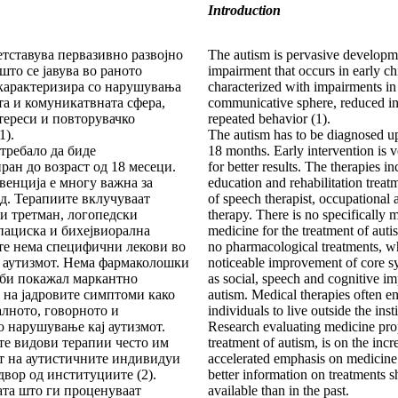
Introduction
тставува первазивно развојно
The autism is pervasive developm
то се јавува во раното
impairment that occurs in early c
 карактеризира со нарушувања
characterized with impairments in
та и комуникатвната сфера,
communicative sphere, reduced in
ереси и повторувачко
repeated behavior (1).
1).
The autism has to be diagnosed up
требало да биде
18 months. Early intervention is 
ран до возраст од 18 месеци.
for better results. The therapies in
венција е многу важна за
education and rehabilitation treat
д. Терапиите вклучуваат
of speech therapist, occupational 
и третман, логопедски
therapy. There is no specifically 
пациска и бихејвиорална
medicine for the treatment of auti
те нема специфични лекови во
no pharmacological treatments, wh
 аутизмот. Нема фармаколошки
noticeable improvement of core 
 би покажал маркантно
as social, speech and cognitive i
на јадровите симптоми како
autism. Medical therapies often en
алното, говорното и
individuals to live outside the insti
 нарушување кај аутизмот.
Research evaluating medicine pro
е видови терапии често им
treatment of autism, is on the incr
т на аутистичните индивидуи
accelerated emphasis on medicine 
двор од институциите (2).
better information on treatments 
та што ги проценуваат
available than in the past.