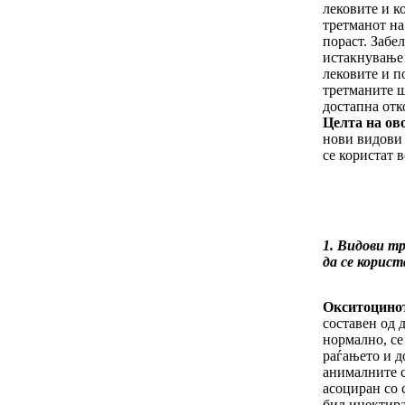
лековите и к
третманот на 
пораст. Забе
истакнување 
лековите и п
третманите ш
достапна отк
Целта на ово
нови видови
се користат в
1. Видови т
да се корис
Окситоцино
составен од 
нормално, се
раѓањето и д
анималните с
асоциран со 
бил инектира