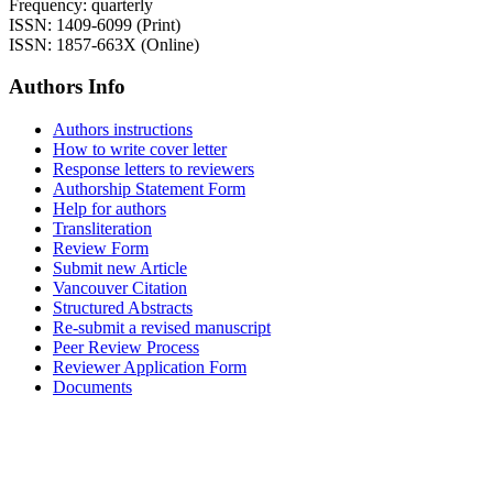
Frequency: quarterly
ISSN: 1409-6099 (Print)
ISSN: 1857-663X (Online)
Authors Info
Authors instructions
How to write cover letter
Response letters to reviewers
Authorship Statement Form
Help for authors
Transliteration
Review Form
Submit new Article
Vancouver Citation
Structured Abstracts
Re-submit a revised manuscript
Peer Review Process
Reviewer Application Form
Documents