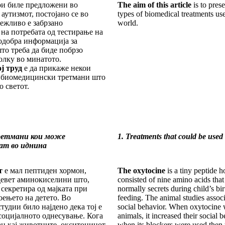
ои биле предложени во
The aim of this article
is to pres
аутизмот, постојано се во
types of biomedical treatments use
лежливо е забрзано
world.
на потребата од тестирање на
одобра информација за
то треба да биде побрзо
олку во минатото.
ј труд
е да прикаже некои
 биомедицински третмани што
о светот.
ретмани кои може
1. Treatments that could be used 
тат во иднина
т
е мал пептиден хормон,
The oxytocine
is a tiny peptide 
девет аминокиселини што,
consisted of nine amino acids tha
 секретира од мајката при
normally secrets during child’s bir
оењето на детето. Во
feeding. The animal studies associ
тудии било најдено дека тој е
social behavior. When oxytocine w
социјалното однесување. Кога
animals, it increased their social 
н кај животните, окситоцинот
when its blockers were used then t