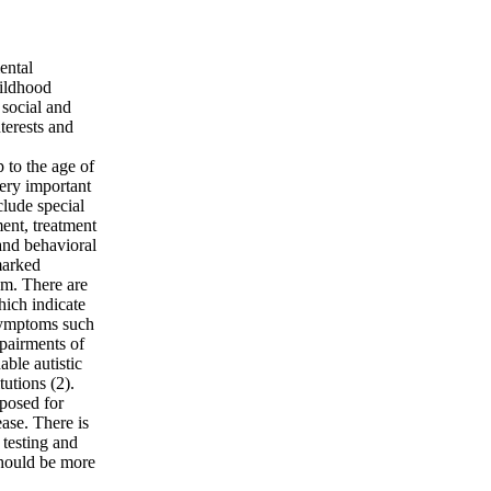
ental
hildhood
 social and
terests and
 to the age of
very important
clude special
ment, treatment
and behavioral
marked
sm. There are
ich indicate
symptoms such
mpairments of
able autistic
tutions (2).
posed for
ease. There is
testing and
should be more