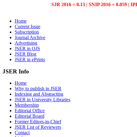
SJR 2016 = 0.13 | SNIP 2016 = 0.059 | IP
Home
Current Issue
Subscription
Journal Archive
Advertising
JSER in OJS
JSER Blog
JSER in ePrints
JSER Info
Home
Why to publish in JSER
Indexing and Abstracting
JSER in University Libraries
Membership
Editorial Office
Editorial Board
Former Editors-in-Chief
JSER List of Reviewers
Contact