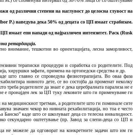
hem M.) се споменува интервал од 30-70% лица се со оштетување
ижи од различни степени на наглувост до целосна глувост на
bor P.)
наведува дека 50% од децата со ЦП имаат страбизам.
 ЦП имаат епи напади од најразличен интензитет. Раск (
Rusk
на ретардација.
но внимание, тешкотии во ориентацијата, лесна заморливост,
ензивни тераписки процедури и соработка со родителите. Под
ја, хируршки зафати, примена на ортопедски средства и др.
де што главно се спроведува физиотерапијата. Во оваа фаза
ехабилитира нивното дете, се во состојба да променат неколку
што треба родителите да знаат е дека церебралната парализа не е
 не е пронајден лек за ЦП туку лековите што ги применуваме ги
и на медицинскиот третман, а родителите што ги поминале сите
вува значаен чекор во нивната рехабилитација, но тоа е често
а Банско” каде што се школуваат деца со телесна инвалидност.
ако секундарно оштетување (пр. Завод за слепи-деца со ЦП и
ца не можеле да одговорат на конкретните задачи што им ги