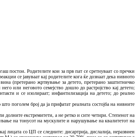
ш постои. Родителите кои за прв пат се сретнуваат со пречки
реакции се јавуваат кај родителите кога ќе дознаат дека нивното
 вина (претерано жртвување за детето, претерано заштитничко
него или неговото семејство дошло до растројство кај детето;
нтакти и се изолираат; инфантилизација на детето; до реално
о што поголем број да ја прифатат реалната состојба на нивните
и долните екстремитети, а не ретко и сите четири. Степенот на
ување на тонусот на мускулите и нарушување на квалитетот на
ј лицата со ЦП се следните: дисартрија, дислалија, неразвиен