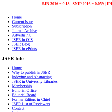
SJR 2016 = 0.13 | SNIP 2016 = 0.059 | IP
Home
Current Issue
Subscription
Journal Archive
Advertising
JSER in OJS
JSER Blog
JSER in ePrints
JSER Info
Home
Why to publish in JSER
Indexing and Abstracting
JSER in University Libraries
Membership
Editorial Office
Editorial Board
Former Editors-in-Chief
JSER List of Reviewers
Contact