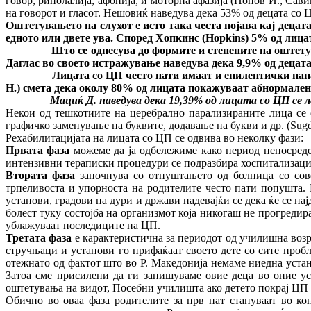
говор, ринолалија, афонија, и моторна афазија (Попов И., Сав
на говорот и гласот. Нешовиќ наведува дека 53% од децата со
Оштетувањето на слухот е исто така честа појава кај децат
едното или двете ува. Според Хопкинс (
Hopkins
) 5% од лица
Што се однесува до формите и степените на оштетување
Даглас во своето истражување наведува дека 9,9% од децата
Лицата со ЦП често пати имаат и епилептички напад
H
.) смета дека околу 80% од лицата покажуваат абнормален
Мациќ Д. наведува дека 19,39% од лицата со ЦП се лесно
Некои од тешкотиите на церебрално парализираните лица се 
графичко заменување на буквите, додавање на букви и др. (Sug
Рехабилитацијата на лицата со ЦП се одвива во неколку фази:
Првата фаза
можеме да ја одбележиме како период непосреде
интензивни тераписки процедури се подразбира хоспитализација
Втората фаза
започнува со отпуштањето од болница со сове
трпеливоста и упорноста на родителите често пати попушта. Р
установи, градови па дури и држави надевајќи се дека ќе се нај
болест туку состојба на организмот која никогаш не прогредир
ублажуваат последиците на ЦП.
Третата фаза
е карактеристична за периодот од училишна возр
стручњаци и установи го прифаќаат своето дете со сите пробл
отежнато од фактот што во Р. Македонија немаме ниедна устан
Затоа сме присилени да ги запишуваме овие деца во оние ус
оштетувања на видот, Посебни училишта ако детето покрај ЦП 
Обично во оваа фаза родителите за прв пат стапуваат во к