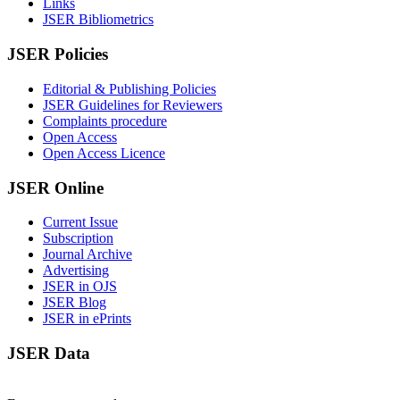
Links
JSER Bibliometrics
JSER Policies
Editorial & Publishing Policies
JSER Guidelines for Reviewers
Complaints procedure
Open Access
Open Access Licence
JSER Online
Current Issue
Subscription
Journal Archive
Advertising
JSER in OJS
JSER Blog
JSER in ePrints
JSER Data