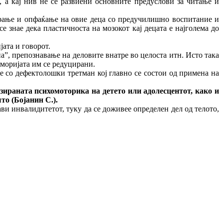
, а кај нив не се развиени основните предуслови за читање и
ирање и опфаќање на овие деца со предучилишно воспитание и
 знае дека пластичноста на мозокот кај децата е најголема до
ата и говорот.
”, препознавање на деловите внатре во целоста итн. Исто така
еморијата им се редуцирани.
не со дефектолошки третман кој главно се состои од примена на
ната психомоторика на детето или адолесцентот, како и
то (Бојанин С.).
ави инвалидитетот, туку да се доживее определен дел од телото,