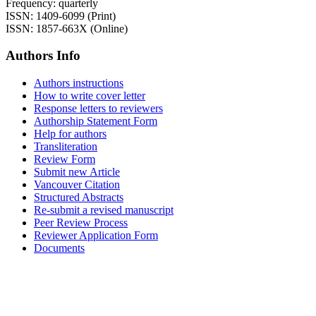
Frequency: quarterly
ISSN: 1409-6099 (Print)
ISSN: 1857-663X (Online)
Authors Info
Authors instructions
How to write cover letter
Response letters to reviewers
Authorship Statement Form
Help for authors
Transliteration
Review Form
Submit new Article
Vancouver Citation
Structured Abstracts
Re-submit a revised manuscript
Peer Review Process
Reviewer Application Form
Documents