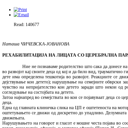
Read: 140677
Наташа ЧИЧЕВСКА-ЈОВАНОВА
РЕХАБИЛИТАЦИЈА НА ЛИЦАТА СО ЦЕРЕБРАЛНА ПА
Ние не познаваме родителство што сака да донесе на свет де
во развојот кај своите деца од кој и да било вид, трауматично 
дете има определена тешкотија во развојот. Реакциите се дв
дејствување кон детето); нарушување на семејните обврски за
чувство на непријателство кон детето заради што некои од р
согледување на состојбата на детето.
Затоа најнапред во семејствата во кои се појавуваат деца со ц
деца.
Една од главната клиничка слика на ЦП е оштетеноста на мотор
оштетувањето се движи од дискретно до упадливо. Делумната 
движењата.
Нарушувањето на говорот и гласот е мошне честа појава во со