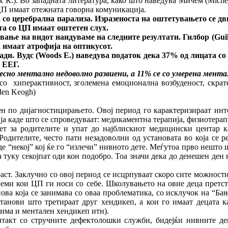
иќ К.). Во западната литература, како што наведува Мичем (Mic
 ЦП имаат отежната говорна комуникација.
а со церебрална парализа. Изразеноста на оштетувањето се дв
та со ЦП имаат оштетен слух.
 на видот наидуваме на следните резултати. Гилбор (
Guil
 имаат атрофија на оптикусот.
и. Вудс (
Woods E.
) наведува податок дека 37% од лицата со
 ЕЕГ.
 ментално недоволно развиени, а 11% се со умерена ментал
со хиперактивност, зголемена емоционална возбуденост, скрате
den Keogh)
н по дијагностицирањето. Овој период го карактеризираат инт
 каде што се спроведуваат: медикаментна терапија, физиотерапи
т за родителите и упат до најблискиот медицински центар ка
одителите, често пати незадоволни од установата во која се р
де “некој” кој ќе го “излечи” нивното дете. Меѓутоа прво нешто 
а туку секојпат оди кон подобро. Тоа значи дека до денешен ден
аст. Заклучно со овој период се исцрпуваат скоро сите можност
еми кои ЦП ги носи со себе. Школувањето на овие деца претста
ова која се занимава со оваа проблематика, со исклучок на “Бањ
танови што третираат друг хендикеп, а кои го имаат децата к
има и ментален хендикеп итн).
онтакт со стручните дефектолошки служби, бидејќи нивните де