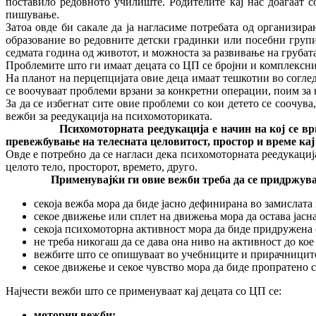
поставило редовното училиште. Родителите кај нас доаѓаат с
пишување.
Затоа овде би сакале да ја нагласиме потребата од организ
образование во редовните детски градинки или посебни групи 
седмата година од животот, и можноста за развивање на грубата
Проблемите што ги имаат децата со ЦП се бројни и комплексни,
На планот на перцепцијата овие деца имаат тешкотии во согле
се воочуваат проблеми врзани за конкретни операции, поим за 
За да се избегнат сите овие проблеми со кои детето се соочув
вежби за реедукација на психомоториката.
Психомоторната реедукација е начин на кој се врши ре
превежбување на телесната целовитост, простор и време кај
Овде е потребно да се нагласи дека психомоторната реедукација
целото тело, просторот, времето, друго.
Применувајќи ги овие вежби треба да се придржуваме
секоја вежба мора да биде јасно дефинирана во замислата
секое движење или сплет на движења мора да остава јасна
секоја психомоторна активност мора да биде придружена 
не треба никогаш да се дава она ниво на активност до кое
вежбите што се опишуваат во учебниците и прирачниците 
секое движење и секое чувство мора да биде пропратено с
Најчести вежби што се применуваат кај децата со ЦП се:
моторни вежби;