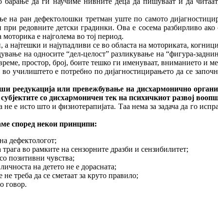
о барање да ги научиме нивните деца да пишуваат и да читаат
ирање на ран дефектолошки третман уште по самото дијагностиц
при редовните детски градинки. Ова е сосема разбирливо ако се
 моторика е најголема во тој период.
 а најтешки и најупадливи се во областа на моториката, когнициј
дување на односите “дел-целост” разликување на “фигура-заднина
време, простор, број, боите тешко ги именуваат, вниманието и м
а, во училиштето е потребно по дијагностицирањето да се започ
едукација или превежбување на дисхармонично организира
 субјектите со дисхармоничен тек на психичкиот развој воопш
 не е исто што и физиотерапијата. Таа нема за задача да го испр
 според некои принципи:
 на дефектологот;
 трага во рамките на сензорните дразби и сензибилитет;
со позитивни чувства;
 личноста на детето не е дорасната;
не треба да се сметаат за круто правило;
о говор.