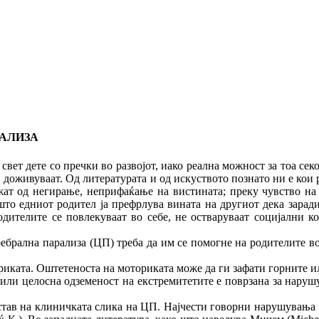
РАЛИЗА
те со пречки во развојот, иако реална можност за тоа секога
ги доживуваат. Од литературата и од искуството познато ни е кои 
ижат од негирање, неприфаќање на вистината; преку чувство на
што едниот родител ја префрлува вината на другиот дека заради 
одителите се повлекуваат во себе, не остваруваат социјални ко
еребрална парализа (ЦП) треба да им се помогне на родителите в
иката. Оштетеноста на моториката може да ги зафати горните ил
или целосна одземеност на екстремитетите е поврзана за наруш
став на клиничката слика на ЦП. Најчести говорни нарушувања ка