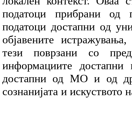
локален контекст. Оваа с
податоци прибрани од п
податоци достапни од уни
објавените истражувања,
тези поврзани со пре
информациите достапни н
достапни од МО и од др
сознанијата и искуството н