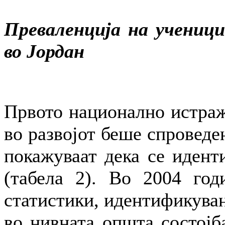
Преваленција на ученици
во Јордан
Првото национално истраж
во развојот беше спроведе
покажуваат дека се идент
(табела 2). Во 2004 год
статистики, идентификуван
во нивната општа состојба