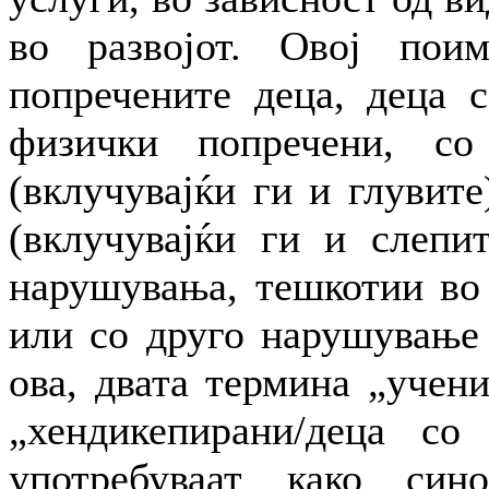
во развојот. Овој пои
попречените деца, деца 
физички попречени, со
(вклучувајќи ги и глувите
(вклучувајќи ги и слепит
нарушувања, тешкотии во 
или со друго нарушување 
ова, двата термина „учен
„хендикепирани/деца со
употребуваат како син