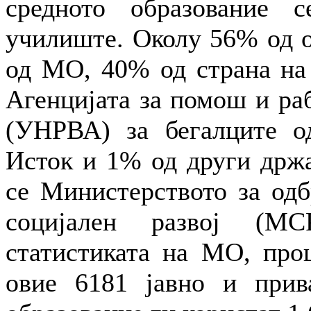
средното образование 
училиште. Околу 56% од о
од МО, 40% од страна на 
Агенцијата за помош и ра
(УНРВА) за бегалците о
Исток и 1% од други држа
се Министерството за одб
социјален развој (МС
статистиката на МО, проц
овие 6181 јавно и прив