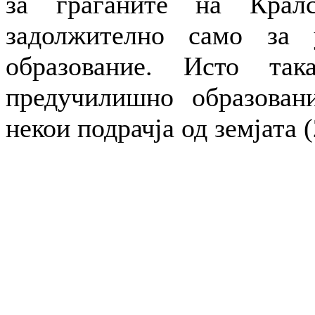
за граѓаните на Кралс
задолжително само за 
образование. Исто так
предучилишно образован
некои подрачја од земјата (