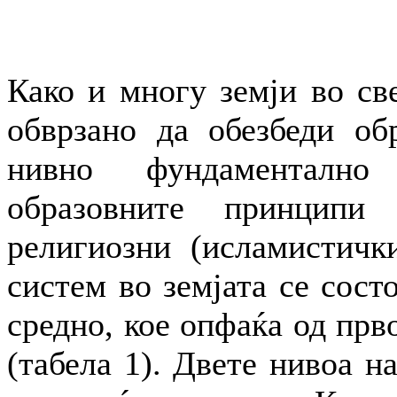
Како и многу земји во све
обврзано да обезбеди обр
нивно фундаментално
образовните принципи
религиозни (исламистичк
систем во земјата се сост
средно, кое опфаќа од прв
(табела 1). Двете нивоа н