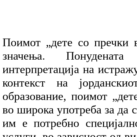
Поимот „дете со пречки в
значења. Понуденат
интерпретација на истражу
контекст на јорданскио
образование, поимот „дете
во широка употреба за да 
им е потребно специјалн
услуги, во зависност од ви