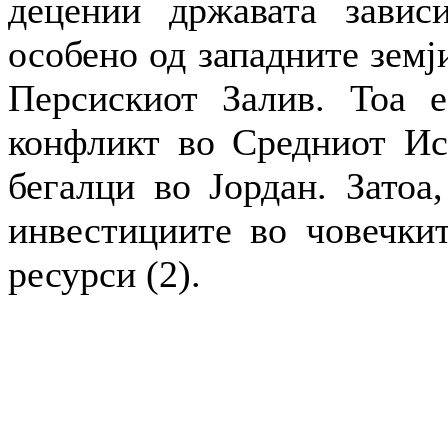
децении државата завис
особено од западните земј
Персискиот Залив. Тоа е
конфликт во Средниот Ист
бегалци во Јордан. Затоа,
инвестициите во човечкит
ресурси (2).