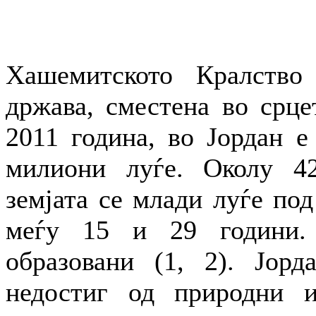
Хашемитското Кралство 
држава, сместена во срце
2011 година, во Јордан е
милиони луѓе. Околу 42
земјата се млади луѓе под
меѓу 15 и 29 години.
образовани (1, 2). Јорд
недостиг од природни и