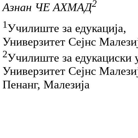
2
Азнан ЧЕ АХМАД
1
Училиште за едукација,
Универзитет Сејнс Малези
2
Училиште за едукациски 
Универзитет Сејнс Малези
Пенанг, Малезија