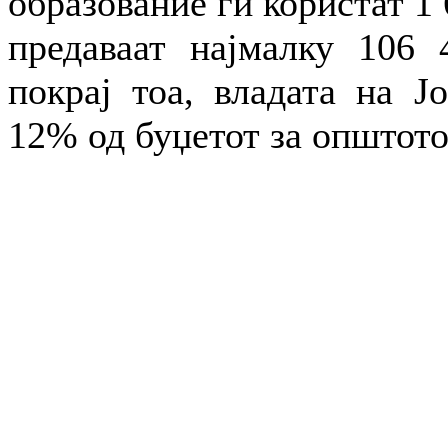
образование ги користат 1 
предаваат најмалку 106 
покрај тоа, владата на Ј
12% од буџетот за општото