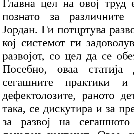
Главна цел на овој труд 
познато за различните 
Јордан. Ги потцртува разв
кој системот ги задоволу
развојот, со цел да се обе
Посебно, оваа статија 
сегашните практики и
дефектолозите, раното де
така, се дискутира и за п
за развој на сегашното