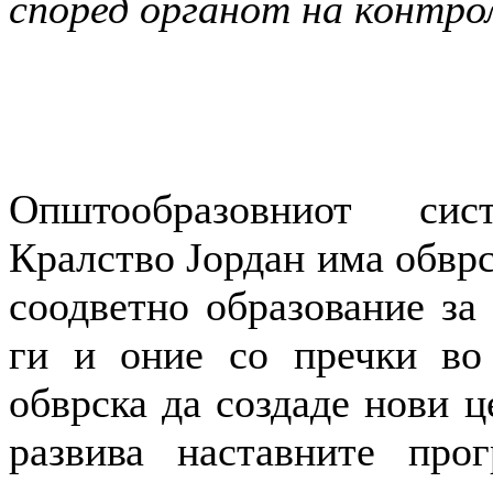
според органот на контрол
Општообразовниот си
Кралство Јордан има обврс
соодветно образование за 
ги и оние со пречки во 
обврска да создаде нови ц
развива наставните про