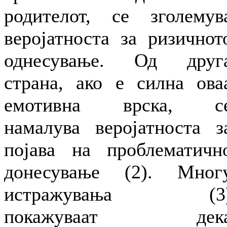
родителот, се зголемув
веројатноста за ризичнот
однесување. Од друг
страна, ако е силна ова
емотивна врска, с
намалува веројатноста з
појава на проблематичн
донесување (2). Мног
истражувања (3
покажуваат дек