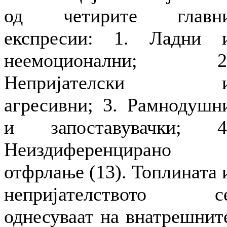
од четирите главн
експресии: 1. Ладни 
неемоционални; 2
Непријателски 
агресивни; 3. Рамнодушн
и запоставувачки; 4
Неиздиференцирано
отфрлање (13). Топлината 
непријателството с
однесуваат на внатрешнит