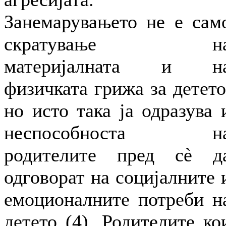
Занемарувањето не е сам
скратување н
материјалната и н
физичката грижа за детето
но исто така ја одразува 
неспособноста н
родителите пред сè д
одговорат на социјалните 
емоционалните потреби н
детето (4). Родителите ко