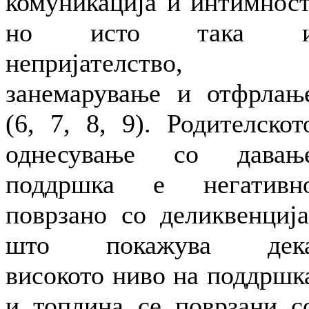
комуникација и интимност
но исто така 
непријателство,
занемарување и отфрлањ
(6, 7, 8, 9). Родителскот
однесување со давањ
поддршка е негативн
поврзано со деликвенција
што покажува дек
високото ниво на поддршк
и топлина се поврзани с