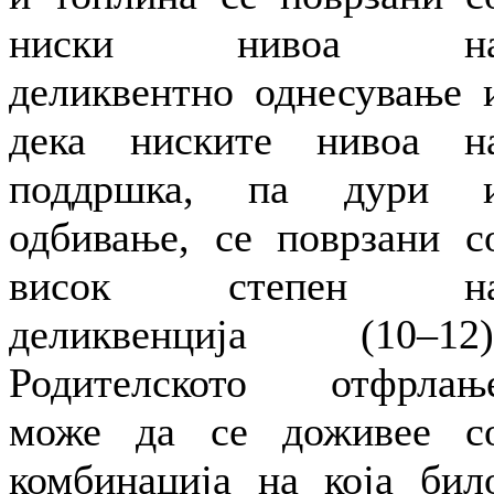
ниски нивоа н
деликвентно однесување 
дека ниските нивоа н
поддршка, па дури 
одбивање, се поврзани с
висок степен н
деликвенција (10–12)
Родителското отфрлањ
може да се доживее с
комбинација на која бил