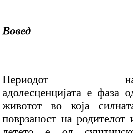
Вовед
Периодот н
адолесценцијата е фаза о
животот во која силнат
поврзаност на родителот 
детето е од суштинск