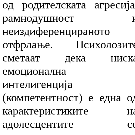
од родителската агресија
рамнодушност 
неиздиференцираното
отфрлање. Психолозит
сметаат дека ниск
емоционална
интелигенција
(компетентност) е една о
карактеристиките н
адолесцентите с