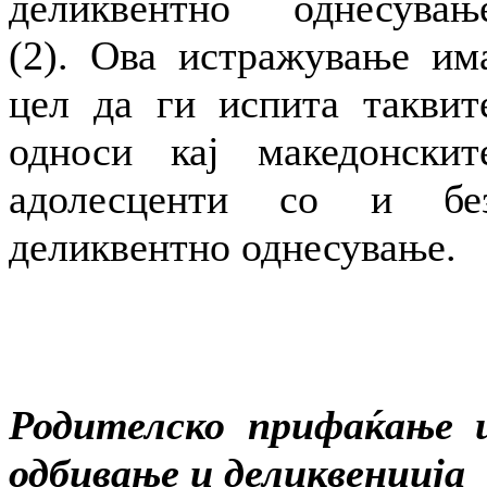
деликвентно однесувањ
(2). Ова истражување им
цел да ги испита таквит
односи кај македонскит
адолесценти со и бе
деликвентно однесување.
Родителско прифаќање 
одбивање и деликвенција