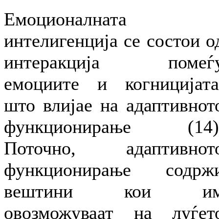
Емоционалната
интелигенција се состои о
интеракција помеѓ
емоциите и когницијата
што влијае на адаптивнот
функционирање (14)
Поточно, адаптивнот
функционирање содрж
вештини кои и
овозможуваат на луѓет