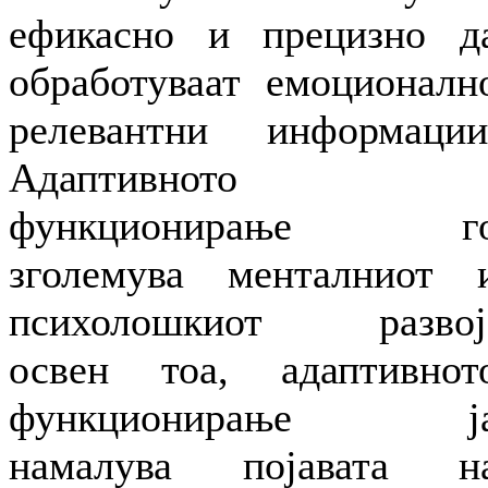
ефикасно и прецизно д
обработуваат емоционалн
релевантни информации
Адаптивното
функционирање г
зголемува менталниот 
психолошкиот развој
освен тоа, адаптивнот
функционирање ј
намалува појавата н