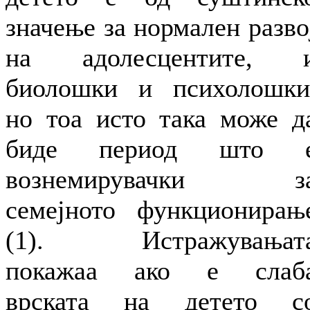
значење за нормален разво
на адолесцентите, 
биолошки и психолошки
но тоа исто така може д
биде период што 
вознемирувачки з
семејното функционирањ
(1). Истражувањат
покажаа ако е слаб
врската на детето с