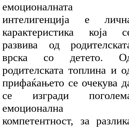
емоционалната
интелигенција е личн
карактеристика која с
развива од родителскат
врска со детето. О
родителската топлина и о
прифаќањето се очекува д
се изгради поголем
емоционална
компетентност, за разлик