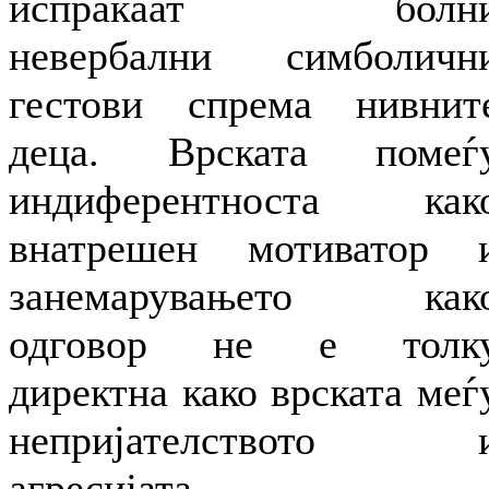
испраќаат болн
невербални симболичн
гестови спрема нивнит
деца. Врската помеѓ
индиферентноста как
внатрешен мотиватор 
занемарувањето как
одговор не е толк
директна како врската меѓ
непријателството 
агресијата.