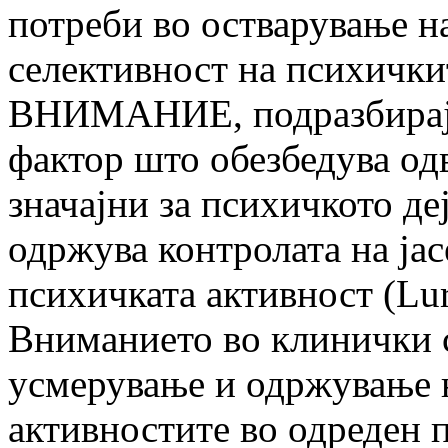
потреби во остварување на
селективност на психички
ВНИМАНИЕ, подразбирајќ
фактор што обезбедува од
значајни за психичкото де
одржува контролата на јас
психичката активност (Luri
Вниманието во клинички с
усмерување и одржување н
активностите во одреден п