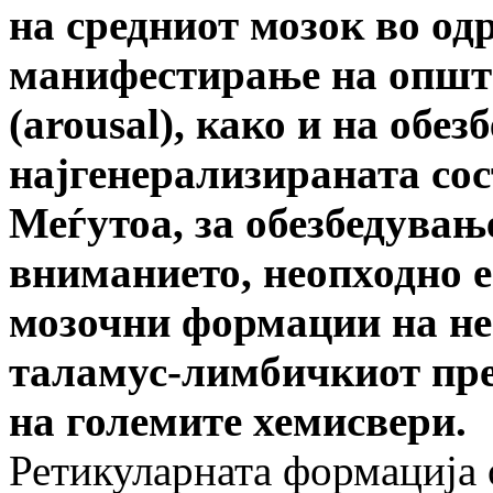
на средниот мозок во од
манифестирање на општа
(arousal),
како и на обез
најгенерализираната сос
Меѓутоа, за обезбедувањ
вниманието, неопходно 
мозочни формации на не
таламус-лимбичкиот пре
на големите хемисвери.
Ретикуларната формација 