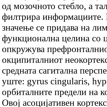
од мозочното стебло, а та
филтрира информациите. 
значење се придава на ли
функционална целина со ц
опкружува префронталнио
окципиталниот неокортекс,
средната сагитална перспек
уште: gyrus cingularis, hy
орбиталните предели на к
Овој асоцијативен кортек