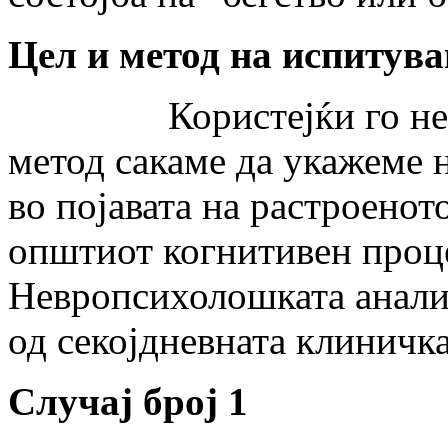
Цел и метод на испитув
Користејќи го невро
метод сакаме да укажеме 
во појавата на растроенот
општиот когнитивен проце
Невропсихолошката анализ
од секојдневната клиничка
Случај број 1