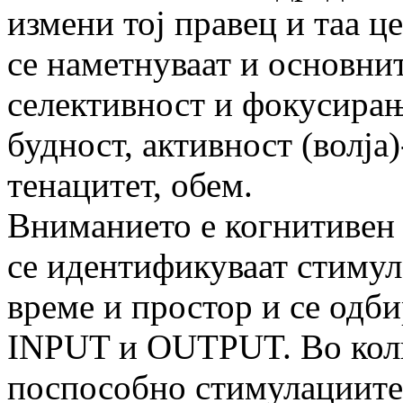
измени тој правец и таа це
се наметнуваат и основни
селективност и фокусирање
будност, активност (волја
тенацитет, обем.
Вниманието е когнитивен 
се идентификуваат стимул
време и простор и се одби
INPUT и OUTPUT. Во колк
поспособно стимулациите 