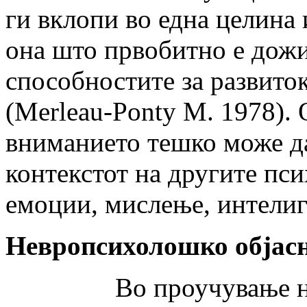
ги вклопи во една целина 
она што првобитно е дожи
способностите за развиток
(Merleau-Ponty M. 1978). 
вниманието тешко може да
контекстот на другите пс
емоции, мислење, интелиге
Невропсихолошко објас
Во проучување на пр