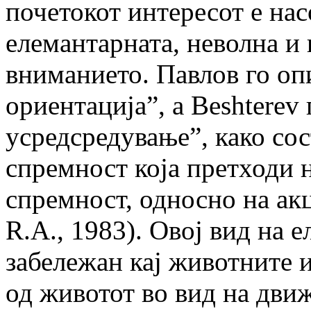
почетокот интересот е на
елемантарната, неволна и
вниманието. Павлов го оп
ориентација”, а Beshterev
усредсредување”, како со
спремност која претходи 
спремност, односно на акц
R.A., 1983). Овој вид на 
забележан кај животните и
од животот во вид на движ