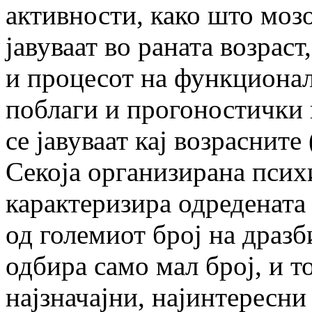
активности, како што моз
јавуваат во раната возрас
и процесот на функционал
поблаги и прогоностички 
се јавуваат кај возрасните 
Секоја организирана психи
карактеризира одредената 
од големиот број на дразб
одбира само мал број, и то
најзначајни, најинтересни