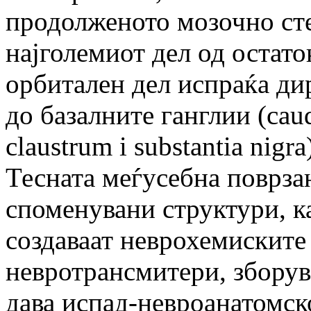
продолженото мозочно стеб
најголемиот дел од остато
орбитален дел испраќа д
до базалните ганглии (caud
claustrum i substantia nigra
Тесната меѓусебна поврзан
споменувани структури, ка
создаваат неврохемиските
невротрансмитери, зборув
дава испад-невроанатомск