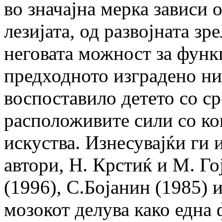
во значајна мерка зависи 
лезијата, од развојната зр
неговата можност за функ
предходното изградено ни
воспоставило детето со ср
расположивите сили со ко
искуства. Изнесувајќи ги 
автори, Н. Крстиќ и М. Го
(1996), С.Бојанин (1985) 
мозокот делува како една