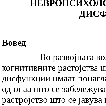
НЕВРОПСИХОЛ
ДИСФ
Вовед
Во развојната возрас
когнитивните растојства ш
дисфункции имаат понагл
од онаа што се забележува
растројство што се јавува