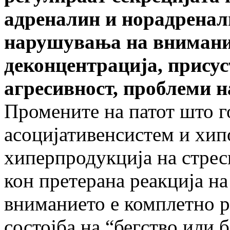
адреналин и норадренали
нарушувања на внимание
деконцентрација, присус
агресивност, проблеми н
Промените на патот што г
асоцијативенсистем и хип
хиперпродукција на стре
кон претерана реакција на
вниманието е комплетно ра
состојба на “бегство или б