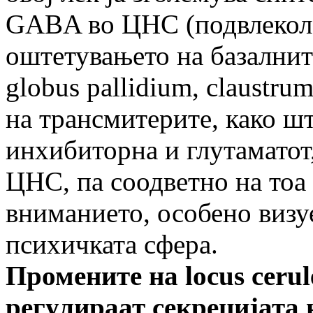
GABA во ЦНС (подвлекол Д
оштетувањето на базалните
globus pallidium, claustru
на трансмитерите, како шт
инхибиторна и глутаматот,
ЦНС, па соодветно на тоа 
вниманието, особено визу
психичката сфера.
Промените на
locus cerul
регулираат секрецијата 