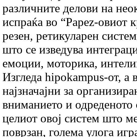
различните делови на нео
испраќа во “Papez-овиот к
резен, ретикуларен систем,
што се изведува интеграц
емоции, моторика, интели
Изгледа hipokampus-от, а в
најзначајни за организира
вниманието и одреденото 
целиот овој систем што м
поврзан, голема улога игр