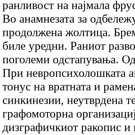
ранливост на најмала фру
Во анамнезата за одбележ
продолжена жолтица. Брем
биле уредни. Раниот разво
поголеми одстапувања. Од
При невропсихолошката ан
тонус на вратната и рамен
синкинезии, неутврдена т
графомоторна организација
дизграфичкиот ракопис и 