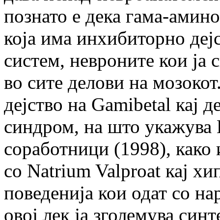
познато е дека гама-амин
која има инхибиторно деј
систем, невроните кои ја 
во сите делови на мозокот
дејство на Gamibetal кај 
синдром, на што укажува 
соработници (1998), како
со Natrium Valproat кај х
поведенија кои одат со н
овој лек ја зголемува син