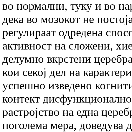
во нормални, туку и во н
дека во мозокот не постој
регулираат одредена спосо
активност на сложени, хи
делумно вкрстени церебр
кои секој дел на карактер
успешно изведено когнит
контект дисфункционално
растројство на една цереб
поголема мера, доведува д