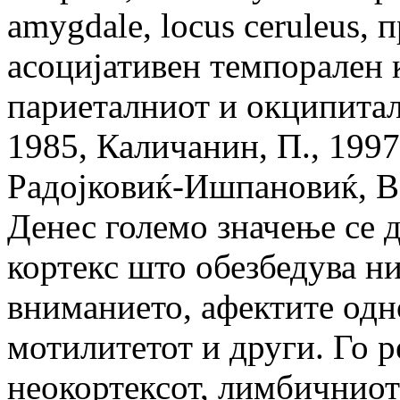
amygdale, locus ceruleus,
асоцијативен темпорален к
париеталниот и окципитал
1985, Каличанин, П., 1997,
Радојковиќ-Ишпановиќ, В.
Денес големо значење се 
кортекс што обезбедува н
вниманието, афектите одн
мотилитетот и други. Го р
неокортексот, лимбичниот 