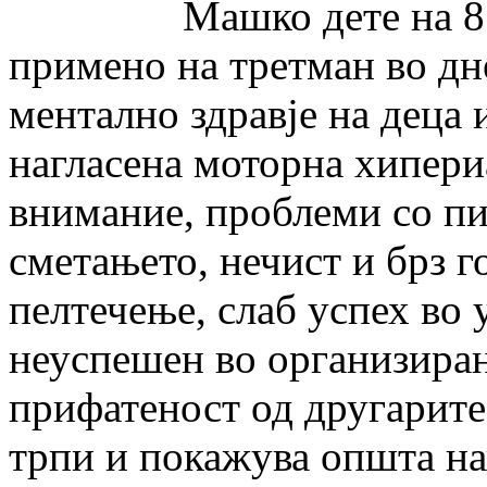
Машко дете на 8 годи
примено на третман во дн
ментално здравје на деца 
нагласена моторна хипери
внимание, проблеми со п
сметањето, нечист и брз г
пелтечење, слаб успех во
неуспешен во организиран
прифатеност од другарит
трпи и покажува општа на