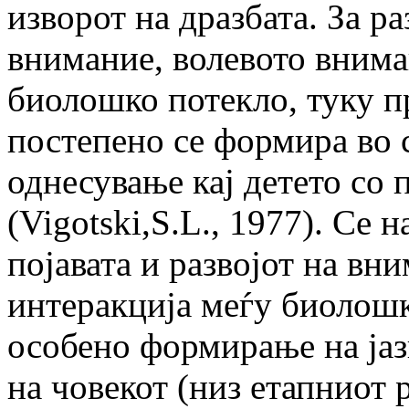
изворот на дразбата. За р
внимание, волевото внима
биолошко потекло, туку пр
постепено се формира во 
однесување кај детето со
(Vigotski,S.L., 1977). Се 
појавата и развојот на вн
интеракција меѓу биолошк
особено формирање на јаз
на човекот (низ етапниот 