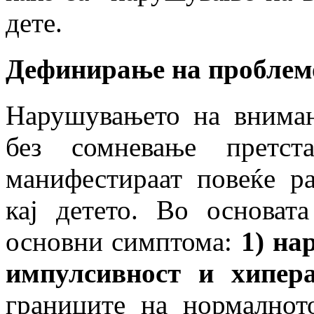
дете.
Дефинирање на проблем
Нарушувањето на вниман
без сомневање претс
манифестираат повеќе ра
кај детето. Во основат
основни симптома:
1) на
импулсивност и хипера
границите на нормалнот