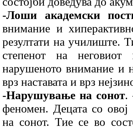
состојби доведува до аку
-Лоши академски пост
внимание и хиперактивн
резултати на училиште. Т
степенот на неговиот 
нарушеното внимание и н
врз наставата и врз нејзи
-Нарушување на сонот
.
феномен. Децата со овој
на сонот. Тие се во сост