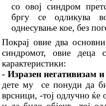
со овој синдром прет
бргу се одликува в
однесување кое, без пог
Покрај овие два основни
синдромот, овие деца 
карактеристики:
- Изразен негативизам и
дете му се понуди да би
врсници, -тој одлучно ќе
и да било објект, -тој о