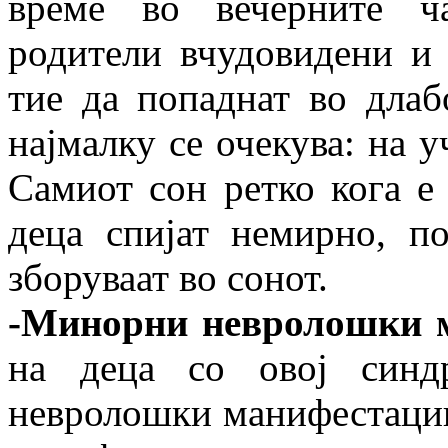
време во вечерните ч
родители вчудовидени и 
тие да попаднат во длаб
најмалку се очекува: на у
Самиот сон ретко кога е
деца спијат немирно, п
зборуваат во сонот.
-Минорни невролошки 
на деца со овој синд
невролошки манифестации.