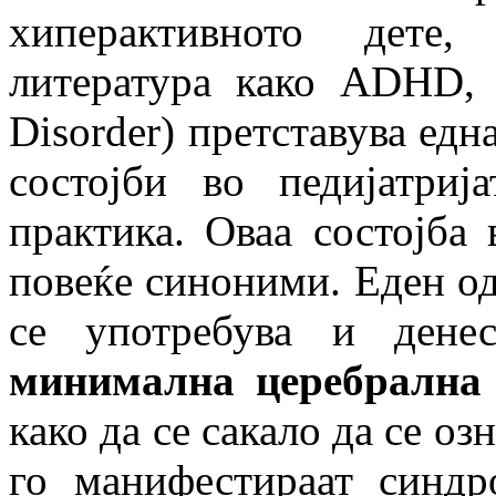
хиперактивното дете,
литература како ADHD, (A
Disorder) претставува едн
состојби во педијатри
практика. Оваа состојба 
повеќе синоними. Еден од
се употребува и дене
минимална церебрална 
како да се сакало да се оз
го манифестираат синд