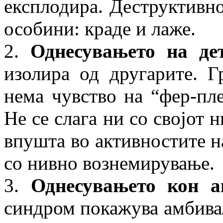
експлодира. Деструктивн
особини: краде и лаже.
2.
Однесувањето на де
изолира од другарите. Г
нема чувство на “фер-пле
Не се слага ни со својот 
впушта во активностите н
со нивно вознемирување.
3.
Однесувањето кон ав
синдром покажува амбивал