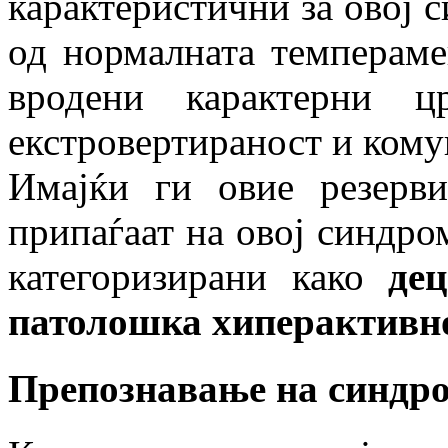
карактеристични за овој с
од нормалната темпераме
вродени карактерни ц
екстровертираност и кому
Имајќи ги овие резерв
припаѓаат на овој синдро
категоризирани како
де
патолошка хиперактивно
Препознавање на синдр