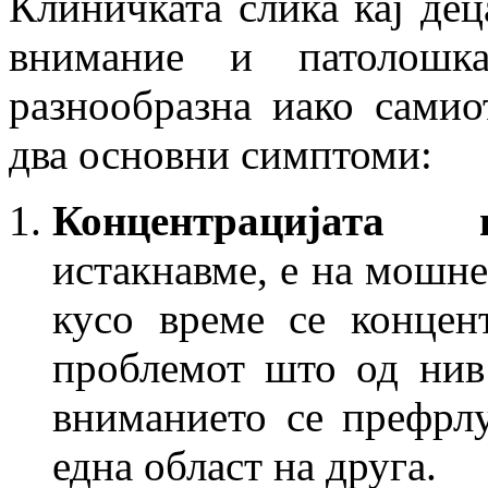
Клиничката слика кај де
внимание и патолошк
разнообразна иако сами
два основни симптоми:
Концентрацијата 
истакнавме, е на мошне
кусо време се концен
проблемот што од нив 
вниманието се префрлу
една област на друга.