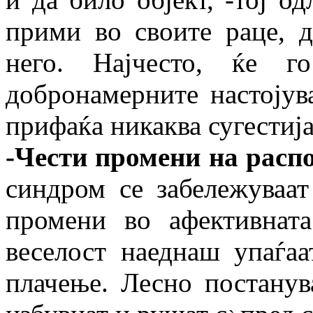
прими во своите раце, д
него. Најчесто, ќе г
добронамерните настојув
прифаќа никаква сугестија
-Чести промени на расп
синдром се забележуваа
промени во афективнат
веселост наеднаш упаѓаа
плачење. Лесно постанув