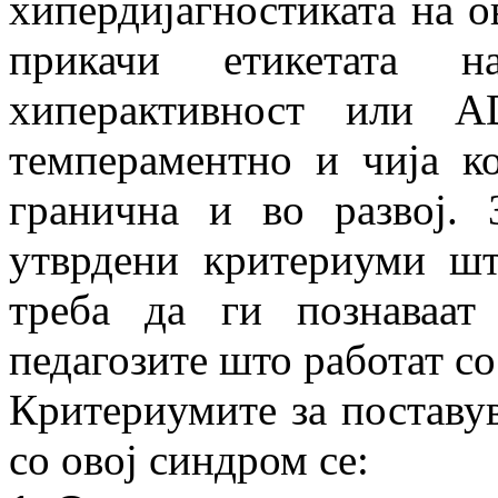
хипердијагностиката на о
прикачи етикетата 
хиперактивност или 
темпераментно и чија к
гранична и во развој. 
утврдени критериуми шт
треба да ги познаваат
педагозите што работат со
Критериумите за поставув
со овој синдром се: