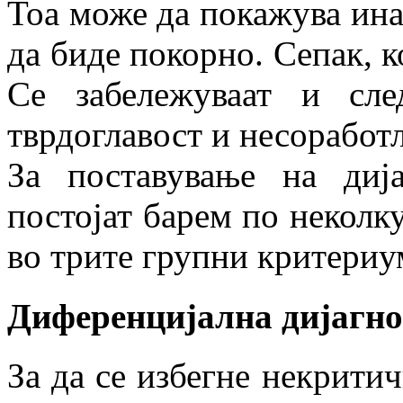
Тоа може да покажува ина
да биде покорно. Сепак, к
Се забележуваат и след
тврдоглавост и несоработ
За поставување на ди
постојат барем по неколк
во трите групни критериу
Диференцијална дијагно
За да се избегне некрити