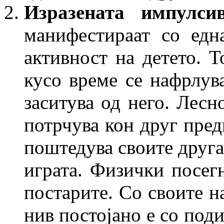
Изразената импулс
манифестираат со едн
активност на детето. Т
кусо време се нафрлув
заситува од него. Лесн
потрчува кон друг пред
поштедува своите друга
играта. Физички посег
постарите. Со своите н
нив постојано е со поди