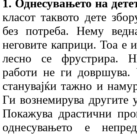
1. Однесувањето на дете
класот таквото дете збо
без потреба. Нему вед
неговите каприци. Тоа е 
лесно се фрустрира. Н
работи не ги довршува. 
станувајќи тажно и намур
Ги вознемирува другите у
Покажува драстични про
однесувањето е непре