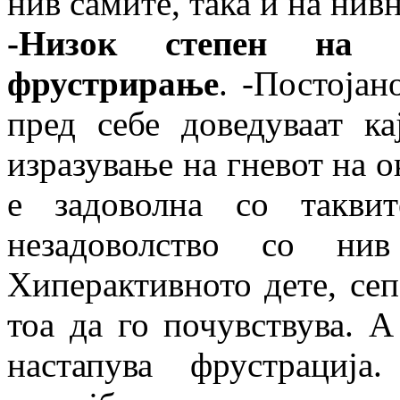
нив самите, така и на нив
-Низок степен на 
фрустрирање
. -Постоја
пред себе доведуваат к
изразување на гневот на о
е задоволна со такви
незадоволство со н
Хиперактивното дете, сеп
тоа да го почувствува. А 
настапува фрустрација