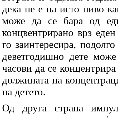
дека не е на исто ниво к
може да се бара од ед
концвентрирано врз еден
го заинтересира, подолго
деветгодишно дете може
часови да се концентрира
должината на концентраци
на детето.
Од друга страна импул