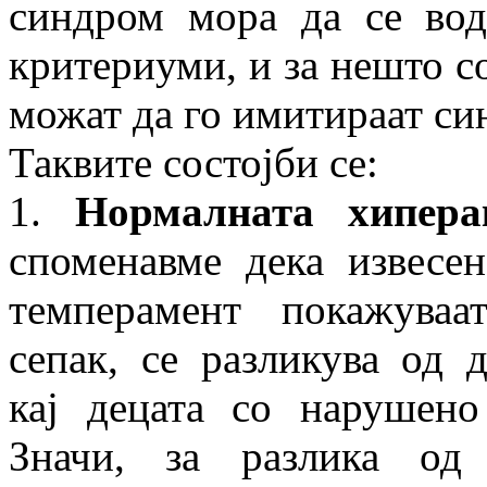
синдром мора да се вод
критериуми, и за нешто со
можат да го имитираат си
Таквите состојби се:
1.
Нормалната хипера
споменавме дека извесен
темперамент покажуваа
сепак, се разликува од 
кај децата со нарушено
Значи, за разлика о