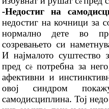
избувнат и рушат c
пред с
è
-Недостиг на самодисц
недостиг на кочници за с
нормално дете во пр
созревањето си наметнув
И најмалото суштество з
пред с
потребна за него
è
афективни и инстинктивн
овој синдром покаж
самодисциплина. Тој недо