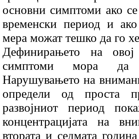
основни симптоми ако се
временски период и ако
мера можат тешко да го х
Дефинирањето на овој
симптоми мора да 
Нарушувањето на внимани
определи од проста п
развојниот период пок
концентрацијата на вн
втората и седмата годин