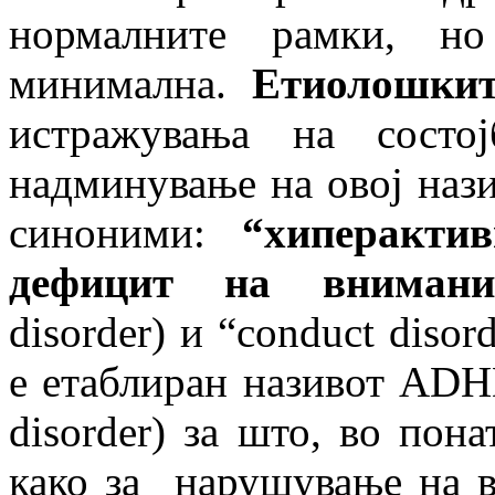
нормалните рамки, но
минимална.
Етиолошкит
истражувања на состо
надминување на овој нази
синоними:
“
хиперактив
дефицит на внимани
disorder) и “conduct disor
е етаблиран називот ADHD (
disorder) за што, во пон
како за нарушување на в