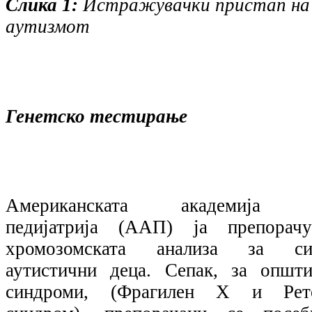
Слика 1:
Истражувачки пристап на
аутизмот
Генетско тестирање
Американската академија 
педијатрија (ААП) ја препорачу
хромозомската анализа за си
аутистични деца. Сепак, за општи
синдроми, (Фрагилен Х и Рет