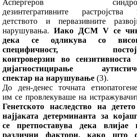
Аспергеров синдро
дезинтегративните растројства 
детството и первазивните развој
нарушувања.
Иако ДСМ
V
се чи
дека се одликува со висо
специфичност, постој
контроверзии во сензитивноста 
дијагностицирање аутистич
спектар на нарушување
(3).
До ден-денес точната етиопатогене
им се провлекуваше на истражувачи
Генетското наследство на детето
најјаката детерминанта за којаш
се претпоставува дека влијае 
различни фактори, како што с