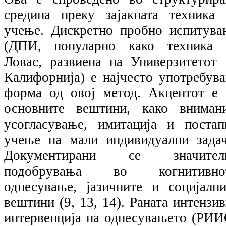
средина преку зајакната техника 
учење. Дискретно пробно испитува
(ДПИ, популарно како техника 
Ловас, развиена на Универзитетот 
Калифорнија) е најчесто употребува
форма од овој метод. Акцентот е 
основните вештини, како внимани
усогласување, имитација и постап
учење на мали индивидуални задач
Документирани се значител
подобрувања во когнитивно
однесување, јазичните и социјални
вештини (9, 13, 14). Раната интензи
интервенција на однесувањето (РИИ