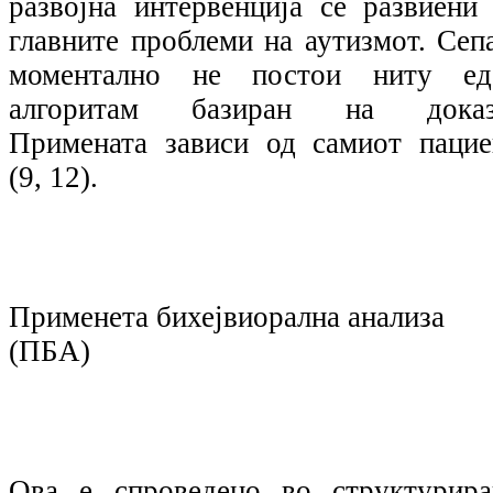
развојна интервенција се развиени 
главните проблеми на аутизмот. Сепа
моментално не постои ниту ед
алгоритам базиран на доказ
Примената зависи од самиот пацие
(9, 12).
Применета бихејвиорална анализа
(ПБА)
Ова е спроведено во структурира