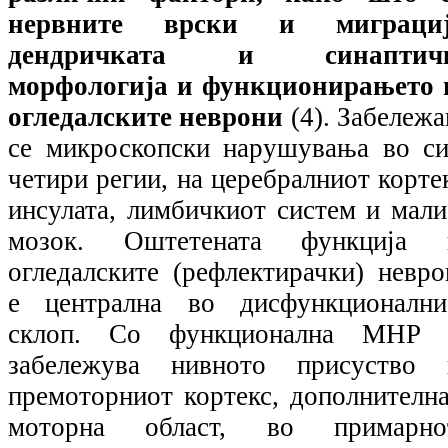
нервните врски и миграциј
дендричката и синаптич
морфологија и функционирањето 
огледалските неврони
(4).
Забележа
се микроскопски нарушувања во си
четири регии, на церебралниот корте
инсулата, лимбичкиот систем и мали
мозок. Оштетената функција 
огледалските (рефлектирачки) невро
е централна во дисфункционални
склоп. Со функционална МНР 
забележува нивното присуство 
премоторниот кортекс, дополнителна
моторна област, во примарно