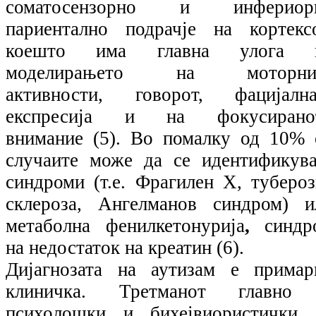
соматосензорно и инфериор
париентално подрачје на кортексо
коешто има главна улога 
моделирањето на моторни
активности, говорот, фацијална
експресија и на фокусирано
внимание (5). Во помалку од 10% 
случаите може да се идентификува
синдроми (т.е. Фрагилен Х, тубероз
склероза, Ангелманов синдром) и
метаболна фенилкетонурија
,
синдр
на недостаток на креатин (6).
Дијагнозата на аутизам е примар
клиничка. Третманот главно
психолошки и бихејвиористички 