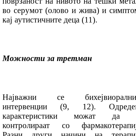
поврзаност на нивото на тешки мета
во серумот (олово и жива) и симпто
кај аутистичните деца (11).
Можности за третман
Најважни се бихејвиорални
интервенции (9, 12). Одреде
карактеристики можат да 
контролираат со фармакотерапиј
Разни други начини на терапиј