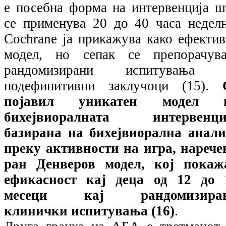
е посебна форма на интервенција ш
се применува 20 до 40 часа неделн
Cochrane ја прикажува како ефектив
модел, но сепак се препорачува
рандомизирани испитувања 
подефинитивни заклучоци (15).
појавил уникатен модел 
бихејвиоралната интервенци
базирана на бихејвиорална анали
преку активности на игра, нарече
ран Денверов модел, кој покаж
ефикасност кај деца од 12 до 
месеци кај рандомизира
клинички испитувања (16)
.