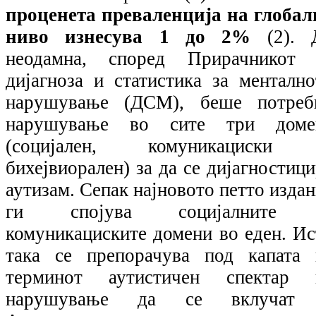
проценета преваленција на глобал
ниво изнесува 1 до 2%
(2).
неодамна, според Прирачникот 
дијагноза и статистика за ментално
нарушување (ДСМ), беше потреб
нарушување во сите три доме
(социјален, комуникациски
бихејвиорален) за да се дијагностиц
аутизам. Сепак најновото петто изда
ги спојува социјалните
комуникациските домени во еден. Ис
така се препорачува под капата 
терминот аутистичен спектар 
нарушување да се вклучат