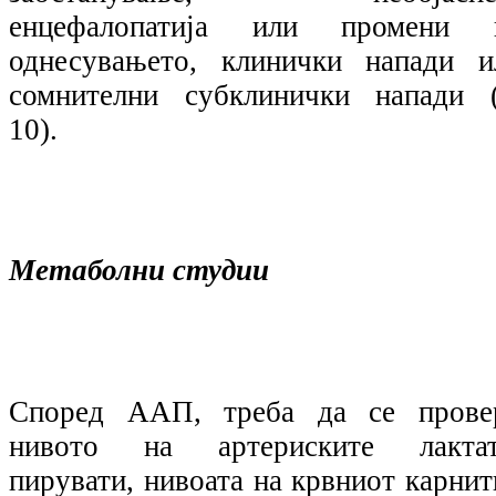
енцефалопатија или промени 
однесувањето, клинички напади и
сомнителни субклинички напади (
10).
Метаболни студии
Според ААП, треба да се прове
нивото на артериските лактат
пирувати, нивоата на крвниот карнит