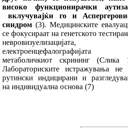
високо функционирачки аутиза
вклучувајќи го и Аспергерови
синдром
(3). Медицинските евалуац
се фокусираат на генетското тестира
невровизуелизацијата,
електроенцефалографијата
метаболичкиот скрининг (Слика 1
Лабораториските истражувања не 
рутински индицирани и разгледува
на индивидуална основа (7)