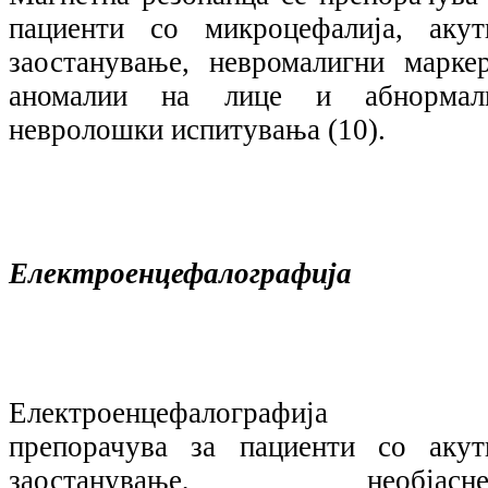
пациенти со микроцефалија, акут
заостанување, невромалигни маркер
аномалии на лице и абнормал
невролошки испитувања (10).
Електроенцефалографија
Електроенцефалографија 
препорачува за пациенти со акут
заостанување, необјасне