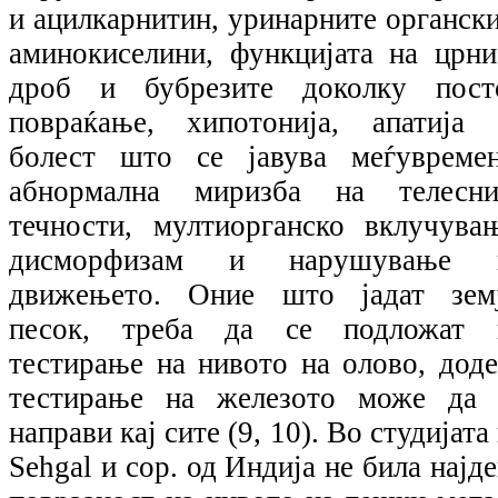
и ацилкарнитин, уринарните органски
аминокиселини, функцијата на црни
дроб и бубрезите доколку пост
повраќање, хипотонија, апатија 
болест што се јавува меѓувремен
абнормална миризба на телесни
течности, мултиорганско вклучувањ
дисморфизам и нарушување 
движењето. Оние што јадат земј
песок, треба да се подложат 
тестирање на нивото на олово, доде
тестирање на железото може да 
направи кај сите (9, 10). Во студијата
Sehgal и cop. од Индија не била најд