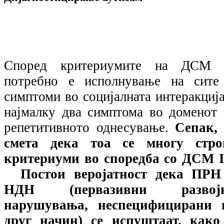
Според критериумите на ДСМ 
потребно е исполнување на сите
симптоми во социјалната интеракција
најмалку два симптома во доменот 
репетитивното однесување.
Сепак, 
смета дека тоа се многу стро
критериуми во споредба со ДСМ
Постои веројатност дека ПРН
НДН (первазивни развој
нарушувања, неспецифицирани 
друг начин) се испуштаат, како