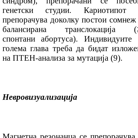
синдром), препорачани се посеб
генетски студии. Кариотипот 
препорачува доколку постои сомнеж 
балансирана транслокација (
спонтани абортуса). Индивидуите 
голема глава треба да бидат изложе
на ПТЕН-анализа за мутација (9).
Невровизуализација
Магнетна резонанца се препорачува 