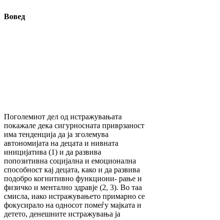
Вовед
Поголемиот дел од истражувањата
покажале дека сигурносната приврзаност
има тенденција да ја зголемува
автономијата на децата и нивната
иницијатива (1) и да развива
попозитивна социјална и емоционална
способност кај децата, како и да развива
подобро когнитивно функциони- рање и
физичко и ментално здравје (2, 3). Во таа
смисла, иако истражувањето примарно се
фокусирало на односот помеѓу мајката и
детето, денешните истражувања ја