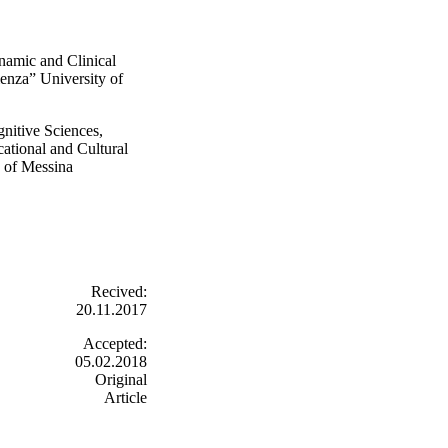
amic and Clinical
enza” University of
nitive Sciences,
ational and Cultural
y of Messina
Recived:
20.11.2017
Accepted:
05.02.2018
Original
Article