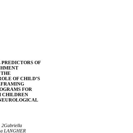
 PREDICTORS OF
CHMENT
 THE
OLE OF CHILD’S
REFRAMING
ROGRAMS FOR
H CHILDREN
 NEUROLOGICAL
,
2
Gabriella
ana LANGHER