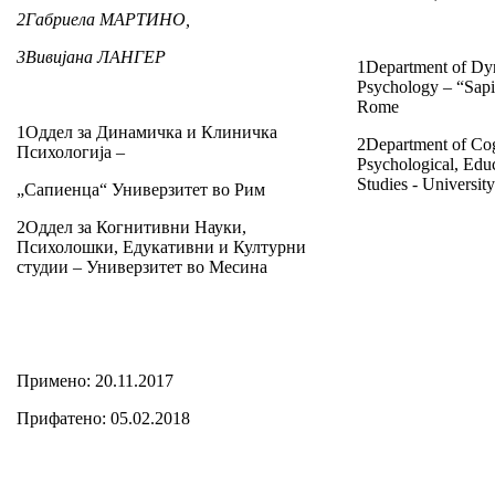
2
Габриела МАРТИНО,
3
Вивијана ЛАНГЕР
1Department of Dyn
Psychology – “Sapi
Rome
1Оддел за Динамичка и Клиничка
2Department of Cog
Психологија –
Psychological, Educ
Studies - Universit
„Сапиенца“ Универзитет во Рим
2Оддел за Когнитивни Науки,
Психолошки, Едукативни и Културни
студии – Универзитет во Месина
Примено: 20.11.2017
Прифатено: 05.02.2018