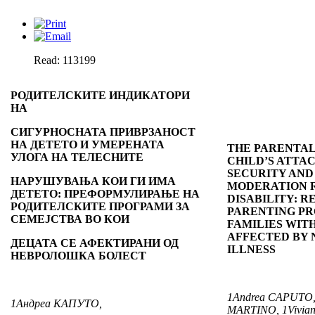
Read: 113199
РОДИТЕЛСКИТЕ ИНДИКАТОРИ
НА
СИГУРНОСНАТА ПРИВРЗАНОСТ
НА ДЕТЕТО И УМЕРЕНАТА
THE PARENTAL
УЛОГА НА ТЕЛЕСНИТЕ
CHILD’S ATTA
SECURITY AND
НАРУШУВАЊА КОИ ГИ ИМА
MODERATION R
ДЕТЕТО: ПРЕФОРМУЛИРАЊЕ НА
DISABILITY: 
РОДИТЕЛСКИТЕ ПРОГРАМИ ЗА
PARENTING P
СЕМЕЈСТВА ВО КОИ
FAMILIES WIT
AFFECTED BY
ДЕЦАТА СЕ АФЕКТИРАНИ ОД
ILLNESS
НЕВРОЛОШКА БОЛЕСТ
1
Andrea CAPUTO
1
Андреа КАПУТО,
MARTINO,
1
Vivi