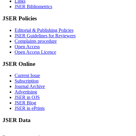
Links
JSER Bibliometrics
JSER Policies
Editorial & Publishing Policies
JSER Guidelines for Reviewers
Complaints procedure
Open Access
Open Access Licence
JSER Online
Current Issue
Subscription
Journal Archive
Advertising
JSER in OJS
JSER Blog
JSER in ePrints
JSER Data