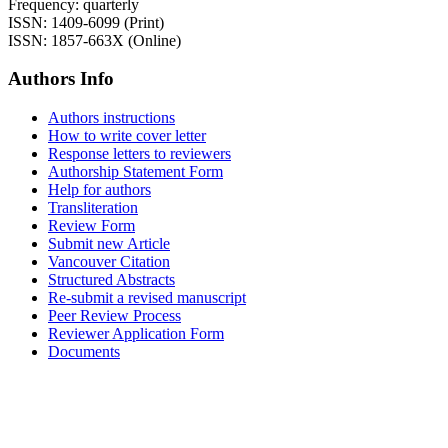
Frequency: quarterly
ISSN: 1409-6099 (Print)
ISSN: 1857-663X (Online)
Authors Info
Authors instructions
How to write cover letter
Response letters to reviewers
Authorship Statement Form
Help for authors
Transliteration
Review Form
Submit new Article
Vancouver Citation
Structured Abstracts
Re-submit a revised manuscript
Peer Review Process
Reviewer Application Form
Documents