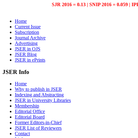
SJR 2016 = 0.13 | SNIP 2016 = 0.059 | IP
Home
Current Issue
Subscription
Journal Archive
Advertising
JSER in OJS
JSER Blog
JSER in ePrints
JSER Info
Home
Why to publish in JSER
Indexing and Abstracting
JSER in University Libraries
Membership
Editorial Office
Editorial Board
Former Editors-in-Chief
JSER List of Reviewers
Contact