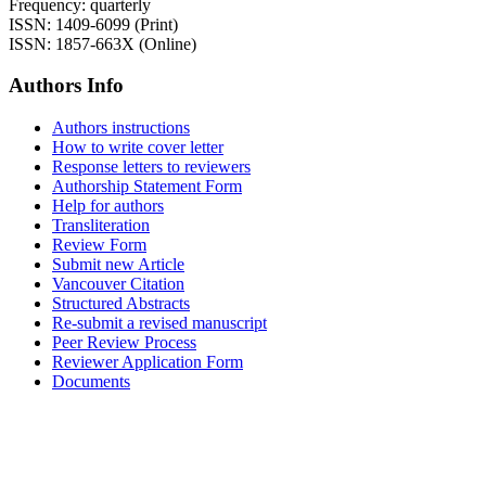
Frequency: quarterly
ISSN: 1409-6099 (Print)
ISSN: 1857-663X (Online)
Authors Info
Authors instructions
How to write cover letter
Response letters to reviewers
Authorship Statement Form
Help for authors
Transliteration
Review Form
Submit new Article
Vancouver Citation
Structured Abstracts
Re-submit a revised manuscript
Peer Review Process
Reviewer Application Form
Documents