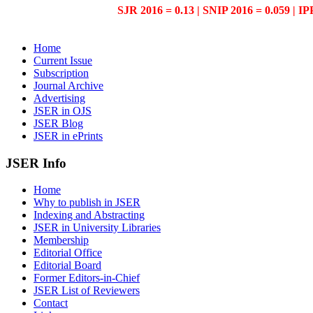
SJR 2016 = 0.13 | SNIP 2016 = 0.059 | IP
Home
Current Issue
Subscription
Journal Archive
Advertising
JSER in OJS
JSER Blog
JSER in ePrints
JSER Info
Home
Why to publish in JSER
Indexing and Abstracting
JSER in University Libraries
Membership
Editorial Office
Editorial Board
Former Editors-in-Chief
JSER List of Reviewers
Contact