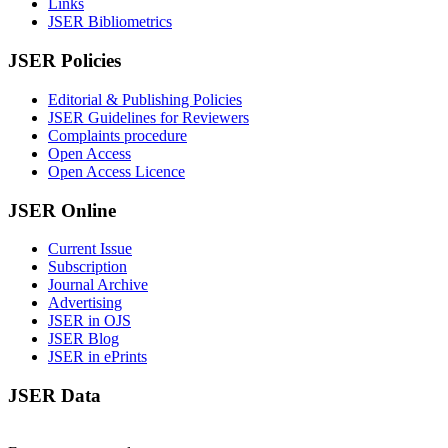
Links
JSER Bibliometrics
JSER Policies
Editorial & Publishing Policies
JSER Guidelines for Reviewers
Complaints procedure
Open Access
Open Access Licence
JSER Online
Current Issue
Subscription
Journal Archive
Advertising
JSER in OJS
JSER Blog
JSER in ePrints
JSER Data