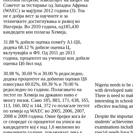
Советот за тестирање од Западна Африка
(WAEC) за мај/јуни 2012 година (3). Тоа
не е добра вест за научните и за
техничките достигнувања и развој во
Нигерија. Во 2010 година, од185,430
кандидати кои полагаа Хемија,
31.88 % добиле оценка помеѓу А1-Ц6,
додека 68.12 % добиле оценка Ц,
вклучувајќи и Ф9. Од 2011 до 2013
година, процентот на ученици кои добиле
оценка Ц6 бил над
30.98 %, 30.69 % и 30.00 % редоследно,
додека процентот на добиени оценки Ц6
изнесувал 69.02%, 69.39 % и 70.00 %
Nigeria needs to be 
редоследно по години. Полагањето на
with developed natio
тестот по Хемија на државно ниво е
There is need to ma
многу низок. Само 185, 883, 171, 638, 165,
interesting in school
113, 160, 002 и 144, 372 го полагале тестот
effective teaching an
по хемија од WAEC во 2005, 2006, 2007,
2008 и 2009 година. Овие бројки кога ќе
Despite the importan
се споредат со процентот на уписи на
students’ achievemen
кандидатите кој е над 1,6 милиони во
examinations includ
наведените години, покажуваат дека е
special needs have b