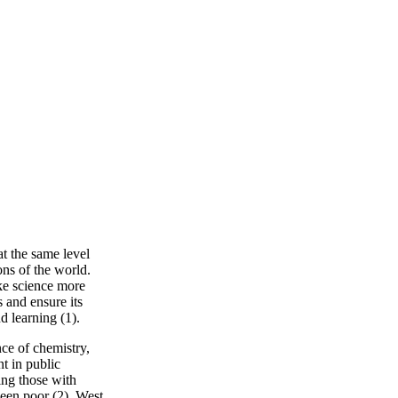
at the same level
ns of the world.
ke science more
s and ensure its
d learning (1).
ce of chemistry,
t in public
ing those with
een poor (2), West