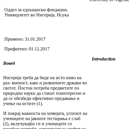
Оддел за едукациски фондации,
Универзитет во Нигерија, Нсука
Примено: 31.01.2017
Прифатено: 01.12.2017
Introduction
Вовед
Нигерија треба да биде на исто ниво на
раз- виеност, како и развиените држави во
светот. Постои потреба предметите по
природни науки да станат поинтересни и
да се обезбеди ефективно предавање и
учење на истите (1).
И покрај важноста на хемијата, успехот на
учениците на јавните тестирања е слаб
(2), вклучувајќи ги и учениците со
посебни потреби, извештајот на шефот на