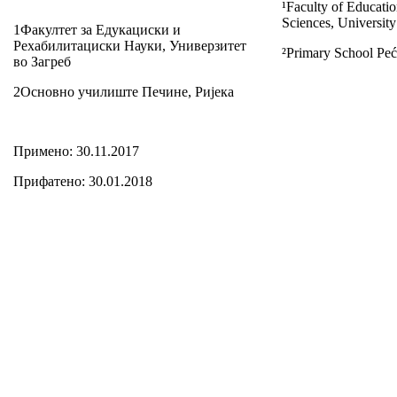
¹Faculty of Educatio
Sciences, Universit
1Факултет за Едукациски и
Рехабилитациски Науки, Универзитет
²Primary School Peć
во Загреб
2Основно училиште Печине, Ријека
Примено: 30.11.2017
Прифатено: 30.01.2018