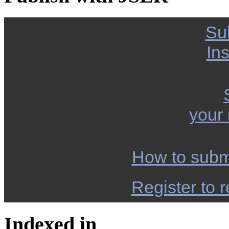
Su
Ins
your
How to subm
Register to r
Indexed in