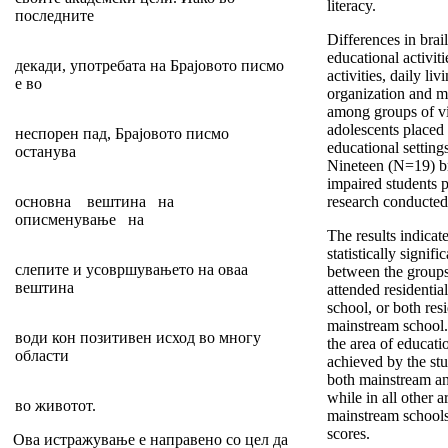
literacy.
последните
Differences in brai
educational activiti
декади, употребата на Брајовото писмо
activities, daily liv
е во
organization and m
among groups of vi
adolescents placed 
неспорен пад, Брајовото писмо
educational setting
останува
Nineteen (N=19) bra
impaired students pa
основна вештина на
research conducted
описменување на
The results indicat
statistically signifi
слепите и усовршувањето на оваа
between the groups
вештина
attended residentia
school, or both res
mainstream school. 
води кон позитивен исход во многу
the area of educati
области
achieved by the st
both mainstream and
while in all other a
во животот.
mainstream schools
scores.
Ова истражување е направено со цел да