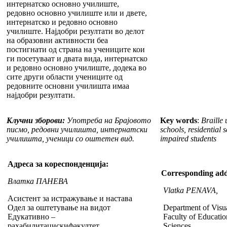
интернатско основно училиште,
редовно основно училиште или и двете,
интернатско и редовно основно
училиште. Најдобри резултати во делот
на образовни активности беа
постигнати од страна на учениците кои
ги посетуваат и двата вида, интернатско
и редовно основно училиште, додека во
сите други области учениците од
редовните основни училишта имаа
најдобри резултати.
Клучни зборови:
Употреба на Брајовото
Key words
:
Braille
писмо, редовни училишта, интернатски
schools, residential s
училишта, ученици со оштетен вид.
impaired students
Адреса за кореспонденција:
Corresponding add
Влатка ПАНЕВА
Vlatka PENAVA,
Асистент за истражување и настава
Одел за оштетување на видот
Department of Visu
Едукативно –
Faculty of Educatio
рахабилитацискифакултет
Sciences