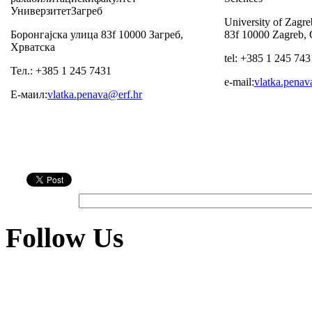
УниверзитетЗагреб
University of Zagre
Боронгајска улица 83f 10000 Загреб,
83f 10000 Zagreb, 
Хрватска
tel: +385 1 245 743
Тел.: +385 1 245 7431
e-mail:
vlatka.penav
Е-маил:
vlatka.penava@erf.hr
Follow Us