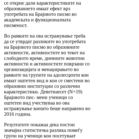
се открие дали карактеристиките на
образованието имаат ефект врз
употребата на Брајовото писмо во
академската и функционалната
писменост.
Во рамките на ова истражување треба
да се утврдат разликите во употребата
на Брајовото писмо во образовните
активности, активностите во текот на
слободното време, дневните животни
активности и активностите поврзани со
организацијата и менаџирањето во
рамките на групите на адолесценти кои
имаат оштетен вид и кои се сместени во
образовни институции со различни
карактеристики. Деветнаесет (N=19)
Брајовото пис- мени ученици со
оштетен вид учествуваа во ова
истражување коешто беше направено во
2016 година.
Резултатите покажаа дека постои
значајна статистичка разлика помеѓу
групи на ученици кои посетуваат