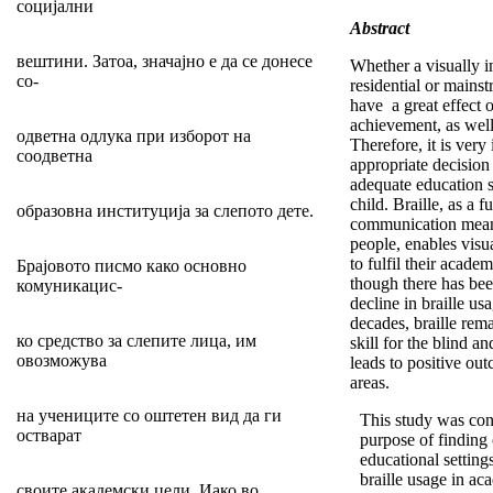
социјални
Abstract
вештини. Затоа, значајно е да се донесе
Whether a visually i
со-
residential or mains
have a great effect 
achievement, as well 
одветна одлука при изборот на
Therefore, it is ver
соодветна
appropriate decisio
adequate education se
child. Braille, as a 
образовна институција за слепото дете.
communication mean 
people, enables visu
to fulfil their acade
Брајовото писмо како основно
though there has be
комуникацис-
decline in braille usa
decades, braille rema
ко средство за слепите лица, им
skill for the blind an
овозможува
leads to positive ou
areas.
на учениците со оштетен вид да ги
This study was con
остварат
purpose of finding
educational setting
braille usage in ac
своите академски цели. Иако во