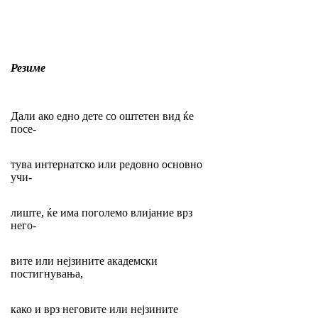
Резиме
Дали ако едно дете со оштетен вид ќе
посе-
тува интернатско или редовно основно
учи-
лиште, ќе има поголемо влијание врз
него-
вите или нејзините академски
постигнувања,
како и врз неговите или нејзините